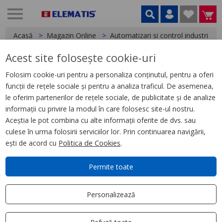
Acasă
Magazin Online
Automatizari si control industrial
Acest site folosește cookie-uri
< Relee
Folosim cookie-uri pentru a personaliza conținutul, pentru a oferi
funcții de rețele sociale și pentru a analiza traficul. De asemenea,
Releu De Control
le oferim partenerilor de rețele sociale, de publicitate și de analize
Multifunctional Rm17-Tt -
informații cu privire la modul în care folosesc site-ul nostru.
Interval 183 - 528 V C.A.
Aceștia le pot combina cu alte informații oferite de dvs. sau
culese în urma folosirii serviciilor lor. Prin continuarea navigării,
ești de acord cu
Politica de Cookies
.
Permite toate
Personalizează