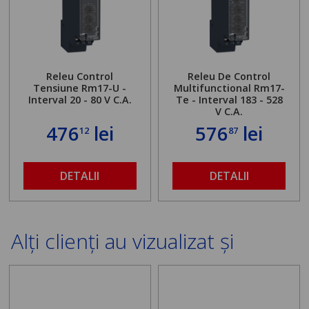
Releu Control
Releu De Control
Tensiune Rm17-U -
Multifunctional Rm17-
Interval 20 - 80 V C.A.
Te - Interval 183 - 528
V C.A.
476
lei
576
lei
12
87
DETALII
DETALII
Alți clienți au vizualizat și