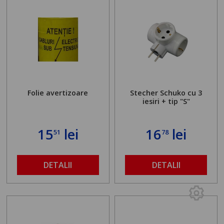
Folie avertizoare
Stecher Schuko cu 3
iesiri + tip "S"
15
lei
16
lei
51
78
DETALII
DETALII