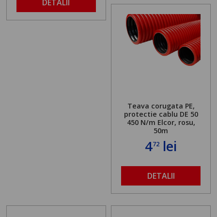
DETALII
Teava corugata PE,
protectie cablu DE 50
450 N/m Elcor, rosu,
50m
4
lei
72
DETALII