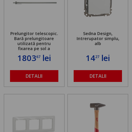
Prelungitor telescopic.
Sedna Design,
Bară prelungitoare
Intrerupator simplu,
utilizată pentru
alb
fixarea pe sol a
standului mașinii de
1803
lei
14
lei
67
27
găurit în locul
buloanelor de
ancorare. Greutate
maximă admisă de 500
DETALII
DETALII
kg și înălțime reglabilă
de la 1,8 la 2,9 m