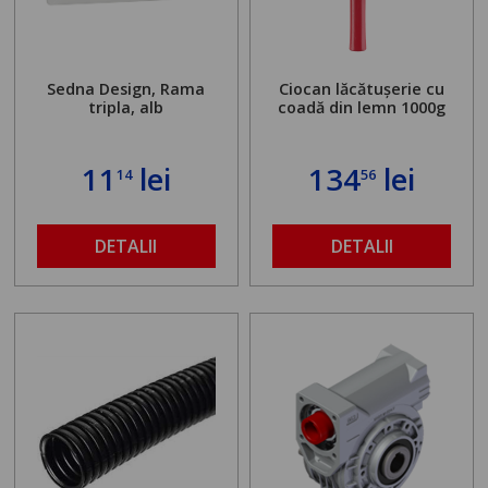
Sedna Design, Rama
Ciocan lăcătușerie cu
tripla, alb
coadă din lemn 1000g
11
lei
134
lei
14
56
DETALII
DETALII