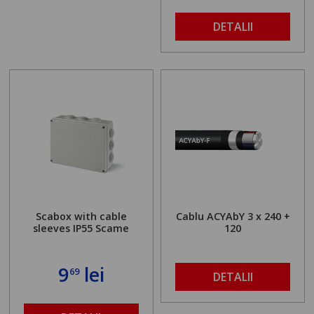
DETALII
Scabox with cable
Cablu ACYAbY 3 x 240 +
sleeves IP55 Scame
120
9
lei
69
DETALII