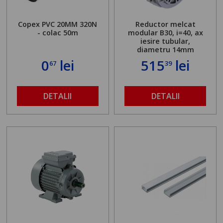
Copex PVC 20MM 320N
Reductor melcat
- colac 50m
modular B30, i=40, ax
iesire tubular,
diametru 14mm
0
lei
515
lei
67
39
DETALII
DETALII