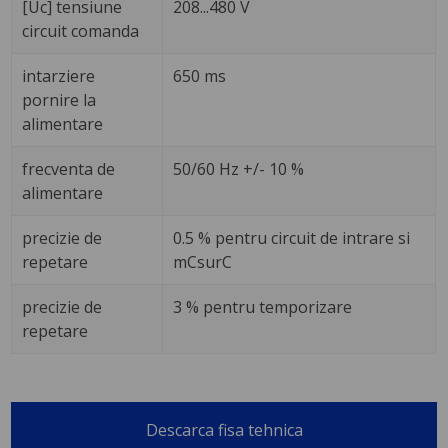
[Uc] tensiune
208...480 V
circuit comanda
intarziere
650 ms
pornire la
alimentare
frecventa de
50/60 Hz +/- 10 %
alimentare
precizie de
0.5 % pentru circuit de intrare si
repetare
mCsurC
precizie de
3 % pentru temporizare
repetare
Descarca fisa tehnica