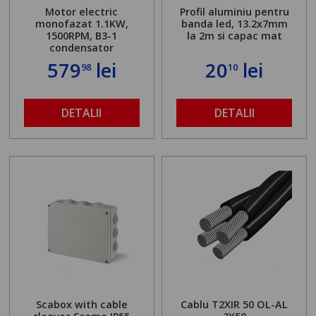
Motor electric
Profil aluminiu pentru
monofazat 1.1KW,
banda led, 13.2x7mm
1500RPM, B3-1
la 2m si capac mat
condensator
579
lei
20
lei
98
10
DETALII
DETALII
Scabox with cable
Cablu T2XIR 50 OL-AL