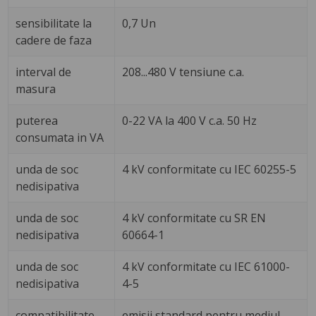
sensibilitate la
0,7 Un
cadere de faza
interval de
208...480 V tensiune c.a.
masura
puterea
0-22 VA la 400 V c.a. 50 Hz
consumata in VA
unda de soc
4 kV conformitate cu IEC 60255-5
nedisipativa
unda de soc
4 kV conformitate cu SR EN
nedisipativa
60664-1
unda de soc
4 kV conformitate cu IEC 61000-
nedisipativa
4-5
compatibilitate
emisii standard pentru mediul