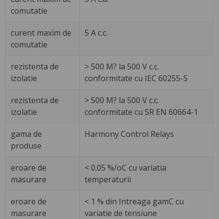
comutatie
curent maxim de
5 A c.c.
comutatie
rezistenta de
> 500 M? la 500 V c.c.
izolatie
conformitate cu IEC 60255-5
rezistenta de
> 500 M? la 500 V c.c.
izolatie
conformitate cu SR EN 60664-1
gama de
Harmony Control Relays
produse
eroare de
< 0.05 %/oC cu variatia
masurare
temperaturii
eroare de
< 1 % din Intreaga gamC cu
masurare
variatie de tensiune