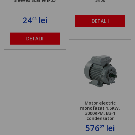
sleeves Scame IP55
3X50
24
lei
03
DETALII
DETALII
Motor electric
monofazat 1.5KW,
3000RPM, B3-1
condensator
576
lei
27