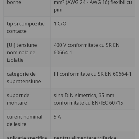
borne
mm? (AWG 24 - AWG 16) flexibil cu
pini
tip si compozitie
1 C/O
contacte
[Ui] tensiune
400 V conformitate cu SR EN
nominala de
60664-1
izolatie
categorie de
III conformitate cu SR EN 60664-1
supratensiune
suport de
sina DIN simetrica, 35 mm
montare
conformitate cu EN/IEC 60715
curent nominal
5 A
de iesire
aplicatie specifica
pentru alimentare trifazica