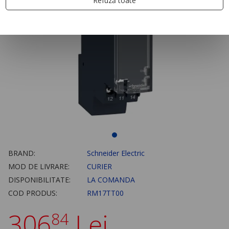
Refuză toate
BRAND:
Schneider Electric
MOD DE LIVRARE:
CURIER
DISPONIBILITATE:
LA COMANDA
COD PRODUS:
RM17TT00
306
Lei
84