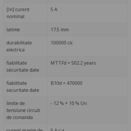
[In] curent
5 A
nominal
latime
17.5 mm
durabilitate
100000 cic
electrica
fiabilitate
MTTFd = 502.2 years
securitate date
fiabilitate
B10d = 470000
securitate date
limite de
- 12 % + 10 % Un
tensiune circuit
de comanda
curent maxim de
5 A c.a.