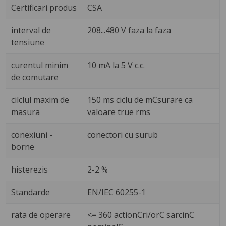
Certificari produs
CSA
interval de
208...480 V faza la faza
tensiune
curentul minim
10 mA la 5 V c.c.
de comutare
cilclul maxim de
150 ms ciclu de mCsurare ca
masura
valoare true rms
conexiuni -
conectori cu surub
borne
histerezis
2-2 %
Standarde
EN/IEC 60255-1
rata de operare
<= 360 actionCri/orC sarcinC