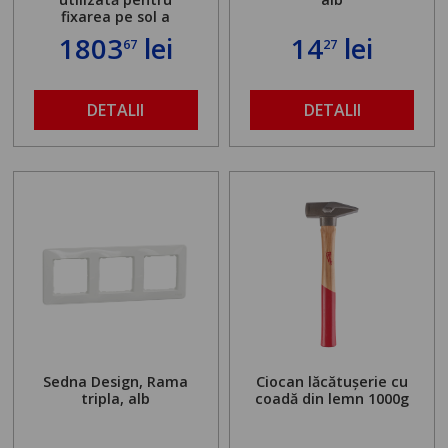
fixarea pe sol a
standului mașinii de
1803
lei
14
lei
67
27
găurit în locul
buloanelor de
ancorare. Greutate
maximă admisă de 500
DETALII
DETALII
kg și înălțime reglabilă
de la 1,8 la 2,9 m
Sedna Design, Rama
Ciocan lăcătușerie cu
tripla, alb
coadă din lemn 1000g