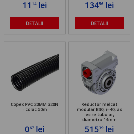
11
lei
134
lei
14
56
DETALII
DETALII
Copex PVC 20MM 320N
Reductor melcat
- colac 50m
modular B30, i=40, ax
iesire tubular,
diametru 14mm
0
lei
515
lei
67
39