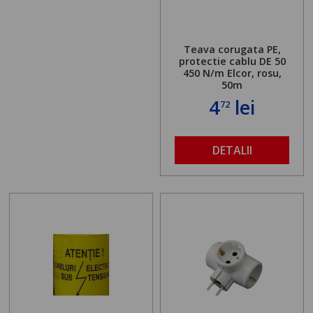
Teava corugata PE,
protectie cablu DE 50
450 N/m Elcor, rosu,
50m
4
lei
72
DETALII