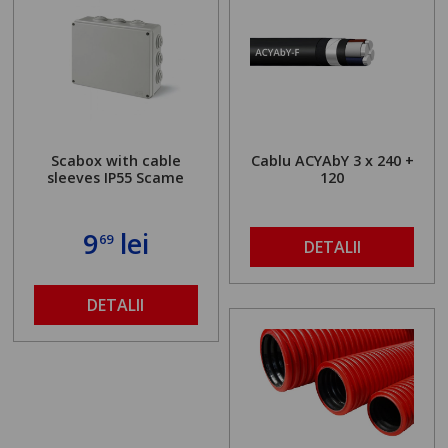
Scabox with cable
Cablu ACYAbY 3 x 240 +
sleeves IP55 Scame
120
9
lei
69
DETALII
DETALII