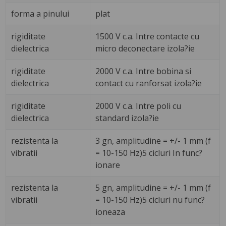
forma a pinului
plat
rigiditate
1500 V c.a. Intre contacte cu
dielectrica
micro deconectare izola?ie
rigiditate
2000 V c.a. Intre bobina si
dielectrica
contact cu ranforsat izola?ie
rigiditate
2000 V c.a. Intre poli cu
dielectrica
standard izola?ie
rezistenta la
3 gn, amplitudine = +/- 1 mm (f
vibratii
= 10-150 Hz)5 cicluri In func?
ionare
rezistenta la
5 gn, amplitudine = +/- 1 mm (f
vibratii
= 10-150 Hz)5 cicluri nu func?
ioneaza