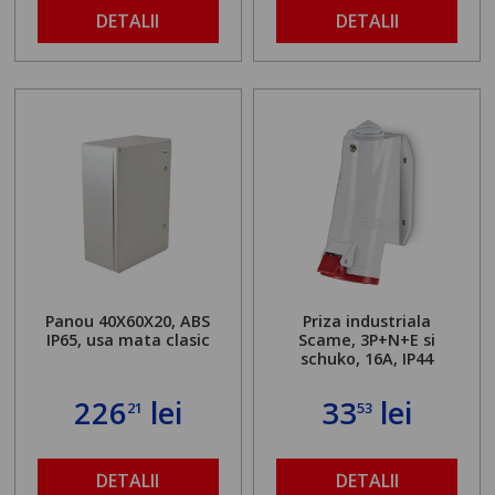
DETALII
DETALII
Panou 40X60X20, ABS
Priza industriala
IP65, usa mata clasic
Scame, 3P+N+E si
schuko, 16A, IP44
226
lei
33
lei
21
53
DETALII
DETALII