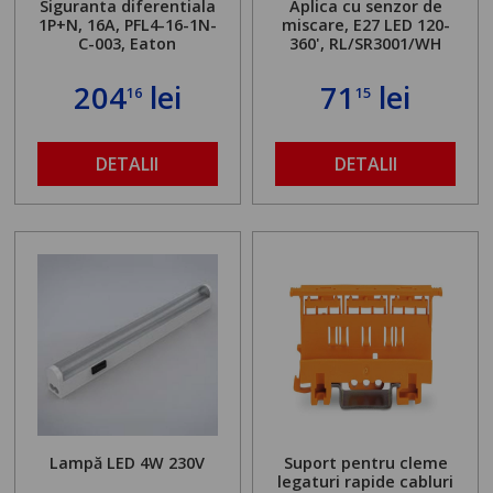
Siguranta diferentiala
Aplica cu senzor de
1P+N, 16A, PFL4-16-1N-
miscare, E27 LED 120-
C-003, Eaton
360', RL/SR3001/WH
204
lei
71
lei
16
15
DETALII
DETALII
Lampă LED 4W 230V
Suport pentru cleme
legaturi rapide cabluri