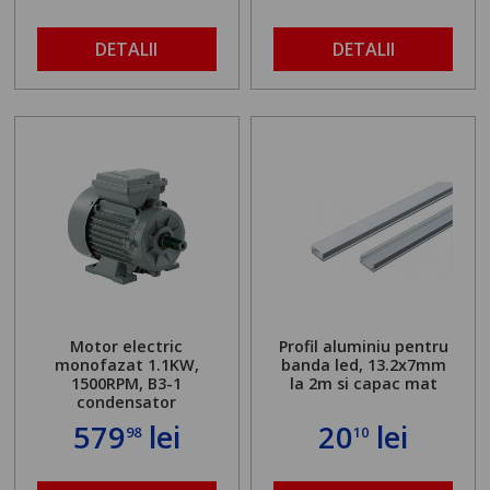
DETALII
DETALII
Motor electric
Profil aluminiu pentru
monofazat 1.1KW,
banda led, 13.2x7mm
1500RPM, B3-1
la 2m si capac mat
condensator
579
lei
20
lei
98
10