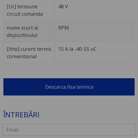
[Uc] tensiune
48 V
circuit comanda
nume scurt al
RPM
dispozitivului
[Ithe] curent termic
15 A la -40-55 oC
conventional
Descarca fisa tehnica
ÎNTREBĂRI