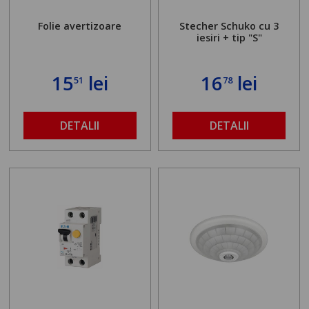
Folie avertizoare
Stecher Schuko cu 3
iesiri + tip "S"
15
lei
16
lei
51
78
DETALII
DETALII