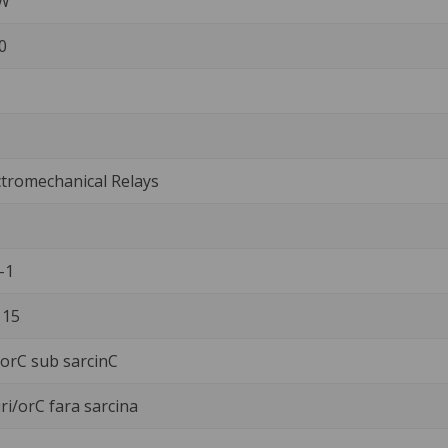
 W
0
tromechanical Relays
-1
 15
i/orC sub sarcinC
ri/orC fara sarcina