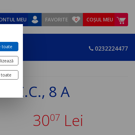
ONTUL MEU
FAVORITE
COȘUL MEU
 toate
0232224477
lizează
 toate
V C.C., 8 A
30
Lei
07