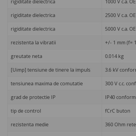
rigiditate dielectrica
1000 V c.a. O
rigiditate dielectrica
2500 V c.a. OE
rigiditate dielectrica
5000 V c.a. O
rezistenta la vibratii
+/- 1 mm (f= 
greutate neta
0.014 kg
[Uimp] tensiune de tinere la impuls
3.6 kV confor
tensiunea maxima de comutatie
300 V c.c. con
grad de protectie IP
IP40 conform
tip de control
fCrC buton
rezistenta medie
360 Ohm retea: