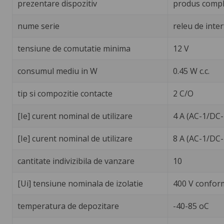
prezentare dispozitiv
produs compl
nume serie
releu de inter
tensiune de comutatie minima
12 V
consumul mediu in W
0.45 W c.c.
tip si compozitie contacte
2 C/O
[Ie] curent nominal de utilizare
4 A (AC-1/DC-
[Ie] curent nominal de utilizare
8 A (AC-1/DC-
cantitate indivizibila de vanzare
10
[Ui] tensiune nominala de izolatie
400 V confor
temperatura de depozitare
-40-85 oC