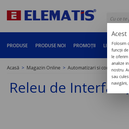
Acest 
Folosim c
PRODUSE
PRODUSE NOI
PROMOȚII
LICHIDĂRI 
funcții d
le oferim 
analize in
Acasă
Magazin Online
Automatizari si control indus
nostru. A
sau culese
Releu de Interfata,
navigării