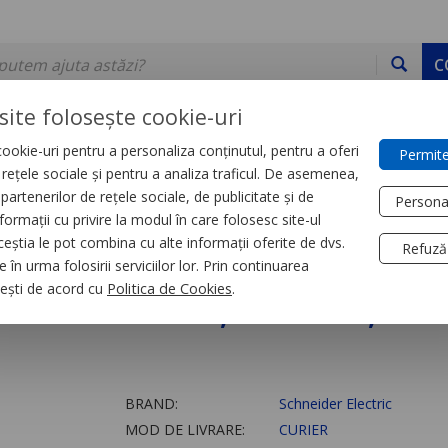
C
site folosește cookie-uri
ookie-uri pentru a personaliza conținutul, pentru a oferi
Permite
DE STOC
SERVICII
DEVINO PARTENER
CONTACT
e rețele sociale și pentru a analiza traficul. De asemenea,
partenerilor de rețele sociale, de publicitate și de
Persona
formații cu privire la modul în care folosesc site-ul
trial
Relee
ceștia le pot combina cu alte informații oferite de dvs.
Refuză
 în urma folosirii serviciilor lor. Prin continuarea
 Zelio Rsb, 2 C/O, 12 
, ești de acord cu
Politica de Cookies
.
BRAND:
Schneider Electric
MOD DE LIVRARE:
CURIER