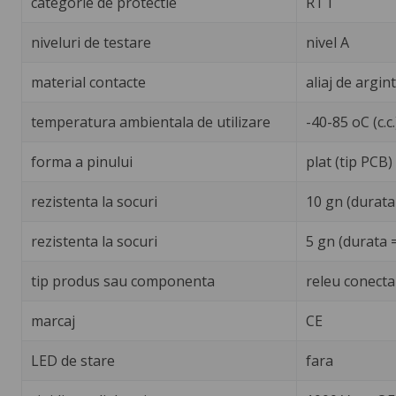
categorie de protectie
RT I
niveluri de testare
nivel A
material contacte
aliaj de argin
temperatura ambientala de utilizare
-40-85 oC (c.c.
forma a pinului
plat (tip PCB)
rezistenta la socuri
10 gn (durata
rezistenta la socuri
5 gn (durata 
tip produs sau componenta
releu conecta
marcaj
CE
LED de stare
fara