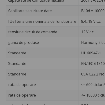
capacitate de comutatie maxima
2001 VA/224
fiabilitate securitate date
B10d = 10000
[Ue] tensiune nominala de functionare
8.4...18 V c.c.
tensiune circuit de comanda
12 V c.c.
gama de produse
Harmony Elec
Standarde
UL 60947-1
Standarde
EN/IEC 61810
Standarde
CSA C22.2 No
rata de operare
<= 600 ciclur
rata de operare
<= 18000 ciclu