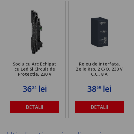
Soclu cu Arc Echipat
Releu de Interfata,
cu Led Si Circuit de
Zelio Rsb, 2 C/O, 230 V
Protectie, 230 V
C.C., 8 A
36
lei
38
lei
24
59
DETALII
DETALII