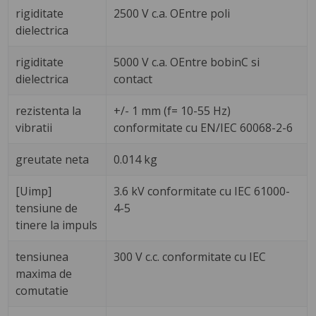
rigiditate
2500 V c.a. OEntre poli
dielectrica
rigiditate
5000 V c.a. OEntre bobinC si
dielectrica
contact
rezistenta la
+/- 1 mm (f= 10-55 Hz)
vibratii
conformitate cu EN/IEC 60068-2-6
greutate neta
0.014 kg
[Uimp]
3.6 kV conformitate cu IEC 61000-
tensiune de
4-5
tinere la impuls
tensiunea
300 V c.c. conformitate cu IEC
maxima de
comutatie