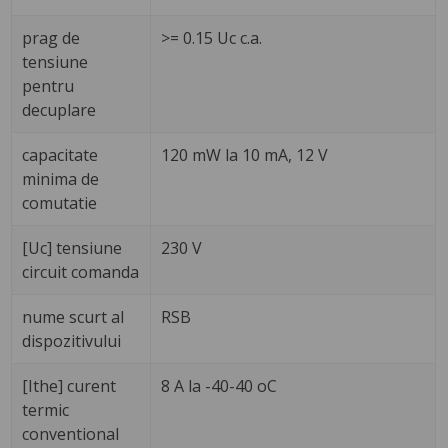
prag de
>= 0.15 Uc c.a.
tensiune
pentru
decuplare
capacitate
120 mW la 10 mA, 12 V
minima de
comutatie
[Uc] tensiune
230 V
circuit comanda
nume scurt al
RSB
dispozitivului
[Ithe] curent
8 A la -40-40 oC
termic
conventional