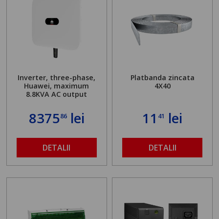
Inverter, three-phase,
Platbanda zincata
Huawei, maximum
4X40
8.8KVA AC output
8375
lei
11
lei
86
41
DETALII
DETALII