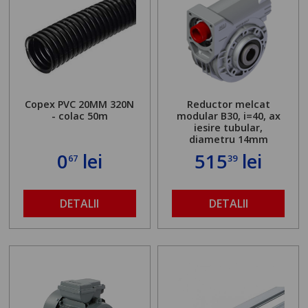
Copex PVC 20MM 320N
Reductor melcat
- colac 50m
modular B30, i=40, ax
iesire tubular,
diametru 14mm
0
lei
515
lei
67
39
DETALII
DETALII