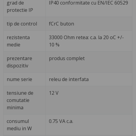
grad de
IP40 conformitate cu EN/IEC 60529
protectie IP
tip de control
fCrC buton
rezistenta
33000 Ohm retea: c.a. la 20 oC +/-
medie
10 %
prezentare
produs complet
dispozitiv
nume serie
releu de interfata
tensiune de
12 V
comutatie
minima
consumul
0.75 VA c.a.
mediu in W