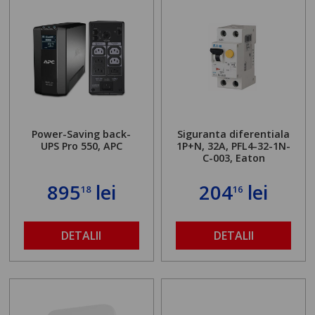
Power-Saving back-
Siguranta diferentiala
UPS Pro 550, APC
1P+N, 32A, PFL4-32-1N-
C-003, Eaton
895
lei
204
lei
18
16
DETALII
DETALII