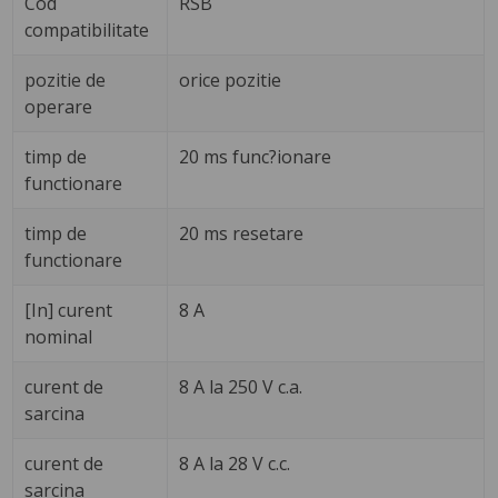
Cod
RSB
compatibilitate
pozitie de
orice pozitie
operare
timp de
20 ms func?ionare
functionare
timp de
20 ms resetare
functionare
[In] curent
8 A
nominal
curent de
8 A la 250 V c.a.
sarcina
curent de
8 A la 28 V c.c.
sarcina