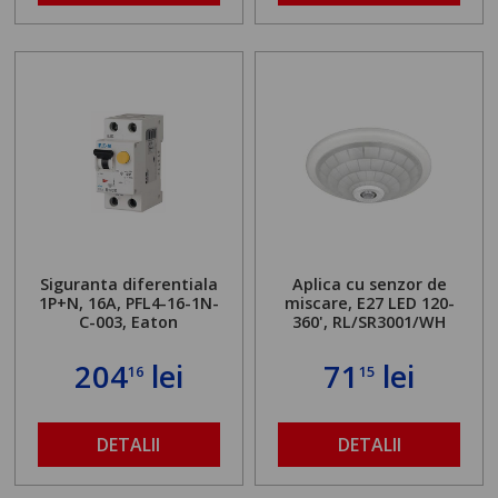
Siguranta diferentiala
Aplica cu senzor de
1P+N, 16A, PFL4-16-1N-
miscare, E27 LED 120-
C-003, Eaton
360', RL/SR3001/WH
204
lei
71
lei
16
15
DETALII
DETALII