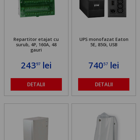
Repartitor etajat cu
UPS monofazat Eaton
surub, 4P, 160A, 48
5E, 850i, USB
gauri
243
lei
740
lei
97
57
DETALII
DETALII