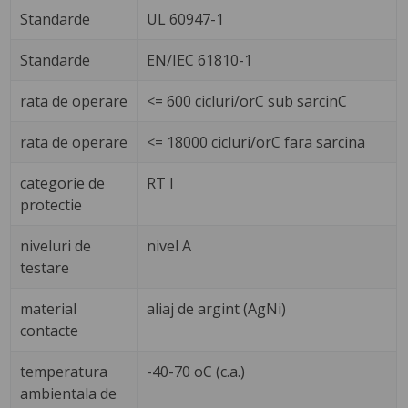
Standarde
UL 60947-1
Standarde
EN/IEC 61810-1
rata de operare
<= 600 cicluri/orC sub sarcinC
rata de operare
<= 18000 cicluri/orC fara sarcina
categorie de
RT I
protectie
niveluri de
nivel A
testare
material
aliaj de argint (AgNi)
contacte
temperatura
-40-70 oC (c.a.)
ambientala de