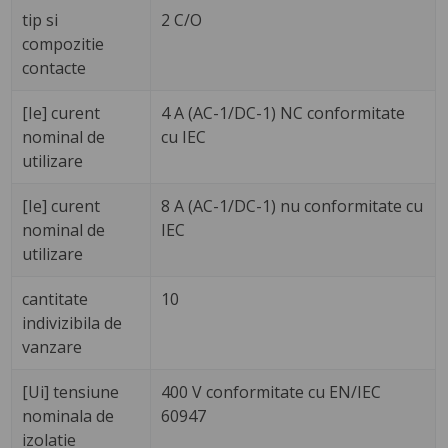
tip si
2 C/O
compozitie
contacte
[Ie] curent
4 A (AC-1/DC-1) NC conformitate
nominal de
cu IEC
utilizare
[Ie] curent
8 A (AC-1/DC-1) nu conformitate cu
nominal de
IEC
utilizare
cantitate
10
indivizibila de
vanzare
[Ui] tensiune
400 V conformitate cu EN/IEC
nominala de
60947
izolatie