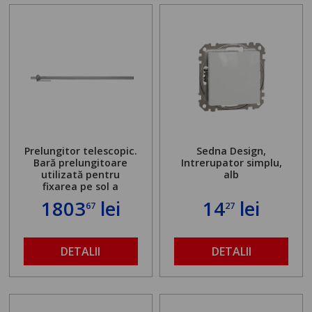
Prelungitor telescopic.
Sedna Design,
Bară prelungitoare
Intrerupator simplu,
utilizată pentru
alb
fixarea pe sol a
standului mașinii de
1803
lei
14
lei
67
27
găurit în locul
buloanelor de
ancorare. Greutate
maximă admisă de 500
DETALII
DETALII
kg și înălțime reglabilă
de la 1,8 la 2,9 m