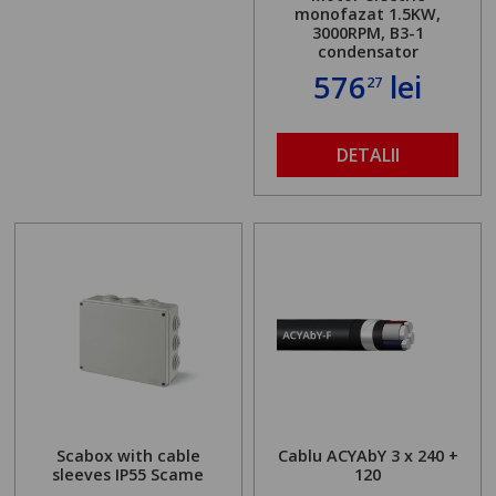
monofazat 1.5KW,
3000RPM, B3-1
condensator
576
lei
27
DETALII
Scabox with cable
Cablu ACYAbY 3 x 240 +
sleeves IP55 Scame
120