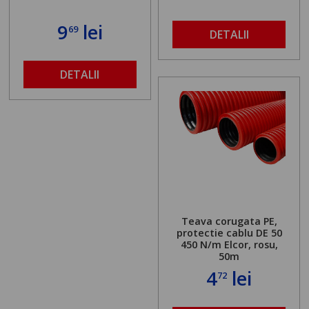
9
lei
69
DETALII
DETALII
Teava corugata PE,
protectie cablu DE 50
450 N/m Elcor, rosu,
50m
4
lei
72