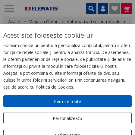
Acasă
Magazin Online
Automatizari si control industrial
Acest site folosește cookie-uri
< Relee
Folosim cookie-uri pentru a personaliza conținutul, pentru a oferi
funcții de rețele sociale și pentru a analiza traficul. De asemenea,
Releu de Interfata, Zelio Rsb, 2
le oferim partenerilor de rețele sociale, de publicitate și de analize
C/O, 230 V C.C., 8 A
informații cu privire la modul în care folosesc site-ul nostru.
Aceștia le pot combina cu alte informații oferite de dvs. sau
culese în urma folosirii serviciilor lor. Prin continuarea navigării,
ești de acord cu
Politica de Cookies
.
Permite toate
Personalizează