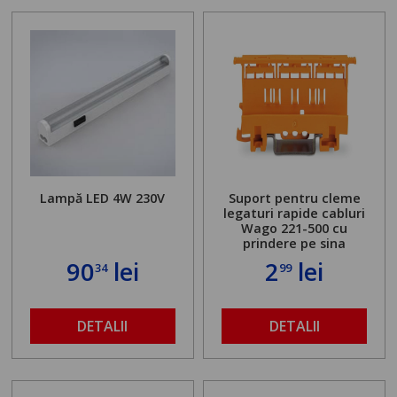
Lampă LED 4W 230V
Suport pentru cleme
legaturi rapide cabluri
Wago 221-500 cu
prindere pe sina
90
lei
2
lei
34
99
DETALII
DETALII