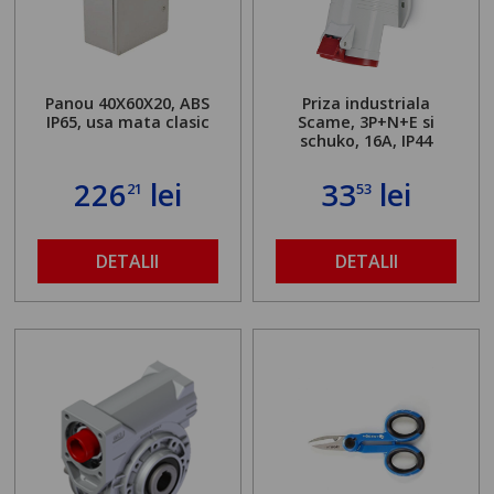
Panou 40X60X20, ABS
Priza industriala
IP65, usa mata clasic
Scame, 3P+N+E si
schuko, 16A, IP44
226
lei
33
lei
21
53
DETALII
DETALII