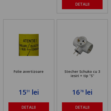
DETALII
Folie avertizoare
Stecher Schuko cu 3
iesiri + tip "S"
15
lei
16
lei
51
78
DETALII
DETALII