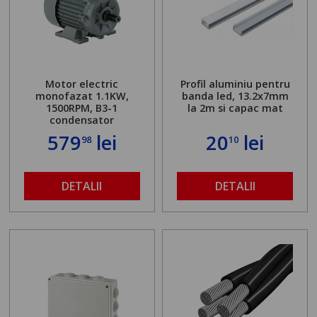
Motor electric
Profil aluminiu pentru
monofazat 1.1KW,
banda led, 13.2x7mm
1500RPM, B3-1
la 2m si capac mat
condensator
579
lei
20
lei
98
10
DETALII
DETALII