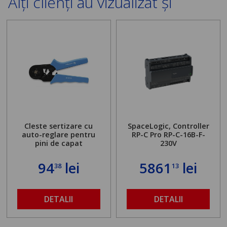
Alți clienți au vizualizat și
Cleste sertizare cu
SpaceLogic, Controller
auto-reglare pentru
RP-C Pro RP-C-16B-F-
pini de capat
230V
94
lei
5861
lei
38
13
DETALII
DETALII