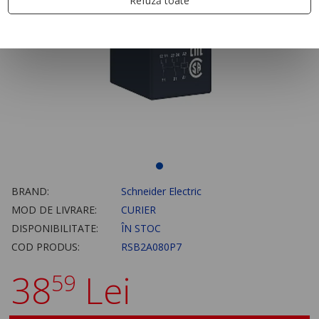
Refuză toate
BRAND:
Schneider Electric
MOD DE LIVRARE:
CURIER
DISPONIBILITATE:
ÎN STOC
COD PRODUS:
RSB2A080P7
38
Lei
59