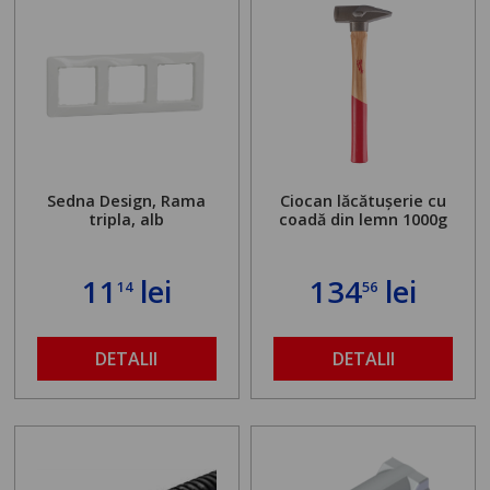
Sedna Design, Rama
Ciocan lăcătușerie cu
tripla, alb
coadă din lemn 1000g
11
lei
134
lei
14
56
DETALII
DETALII