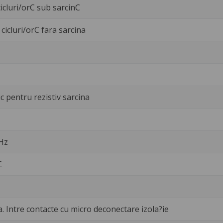
icluri/orC sub sarcinC
cicluri/orC fara sarcina
c pentru rezistiv sarcina
 Hz
C
a. Intre contacte cu micro deconectare izola?ie