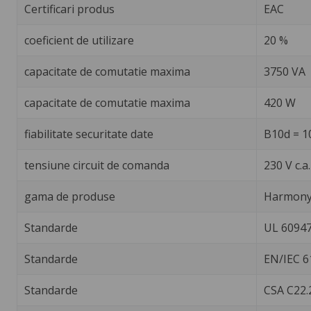
Certificari produs
EAC
coeficient de utilizare
20 %
capacitate de comutatie maxima
3750 VA
capacitate de comutatie maxima
420 W
fiabilitate securitate date
B10d = 1
tensiune circuit de comanda
230 V c.a
gama de produse
Harmony 
Standarde
UL 60947
Standarde
EN/IEC 6
Standarde
CSA C22.