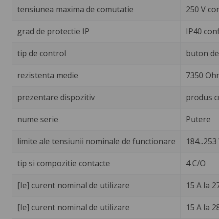
tensiunea maxima de comutatie
250 V co
grad de protectie IP
IP40 con
tip de control
buton de 
rezistenta medie
7350 Ohm
prezentare dispozitiv
produs c
nume serie
Putere
limite ale tensiunii nominale de functionare
184...253 
tip si compozitie contacte
4 C/O
[Ie] curent nominal de utilizare
15 A la 2
[Ie] curent nominal de utilizare
15 A la 2