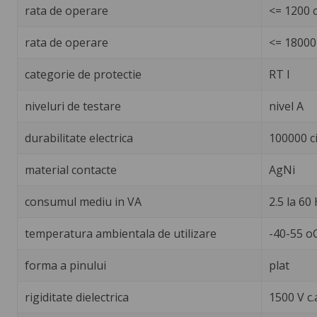
rata de operare
<= 1200 c
rata de operare
<= 18000 
categorie de protectie
RT I
niveluri de testare
nivel A
durabilitate electrica
100000 ci
material contacte
AgNi
consumul mediu in VA
2.5 la 60
temperatura ambientala de utilizare
-40-55 o
forma a pinului
plat
rigiditate dielectrica
1500 V c.