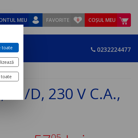
ONTUL MEU
FAVORITE
COȘUL MEU
 toate
0232224477
lizează
 toate
4 I/D, 230 V C.A.,
05