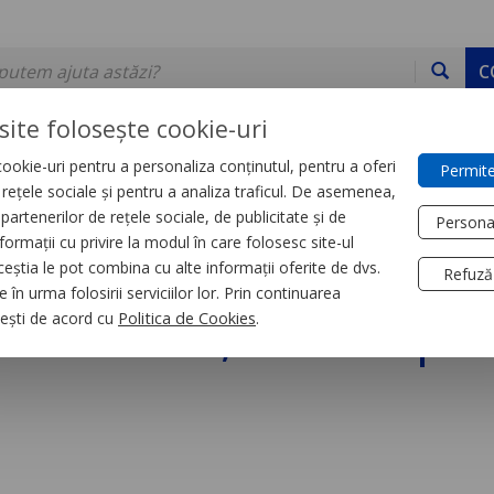
C
site folosește cookie-uri
ookie-uri pentru a personaliza conținutul, pentru a oferi
Permite
DE STOC
SERVICII
DEVINO PARTENER
CONTACT
e rețele sociale și pentru a analiza traficul. De asemenea,
partenerilor de rețele sociale, de publicitate și de
Persona
formații cu privire la modul în care folosesc site-ul
trial
Relee
ceștia le pot combina cu alte informații oferite de dvs.
Refuză
 în urma folosirii serviciilor lor. Prin continuarea
brosabil, Zelio Rpm, 
, ești de acord cu
Politica de Cookies
.