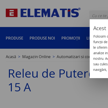
Acest 
Folosim c
PRODUSE
PRODUSE NOI
PROMOȚII
LICHIDĂRI 
funcții d
le oferim 
analize in
Acasă
Magazin Online
Automatizari si control indus
nostru. A
sau culese
Releu de Putere de
navigării
15 A