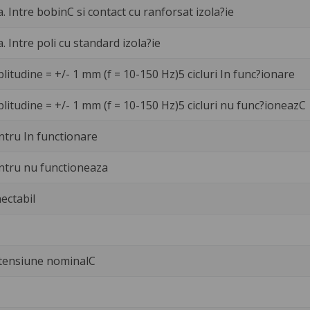
a. Intre bobinC si contact cu ranforsat izola?ie
a. Intre poli cu standard izola?ie
litudine = +/- 1 mm (f = 10-150 Hz)5 cicluri In func?ionare
litudine = +/- 1 mm (f = 10-150 Hz)5 cicluri nu func?ioneazC
ntru In functionare
ntru nu functioneaza
ectabil
 tensiune nominalC