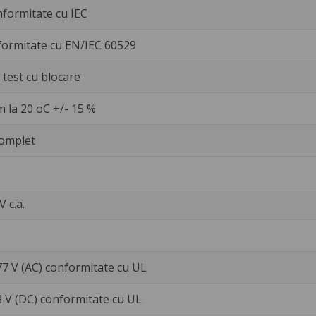
nformitate cu IEC
formitate cu EN/IEC 60529
test cu blocare
 la 20 oC +/- 15 %
omplet
V c.a.
77 V (AC) conformitate cu UL
8 V (DC) conformitate cu UL