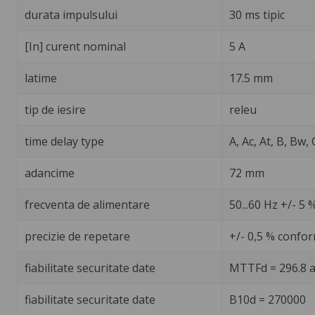
durata impulsului
30 ms tipic
[In] curent nominal
5 A
latime
17.5 mm
tip de iesire
releu
time delay type
A, Ac, At, B, Bw, 
adancime
72 mm
frecventa de alimentare
50...60 Hz +/- 5 
precizie de repetare
+/- 0,5 % confor
fiabilitate securitate date
MTTFd = 296.8 a
fiabilitate securitate date
B10d = 270000