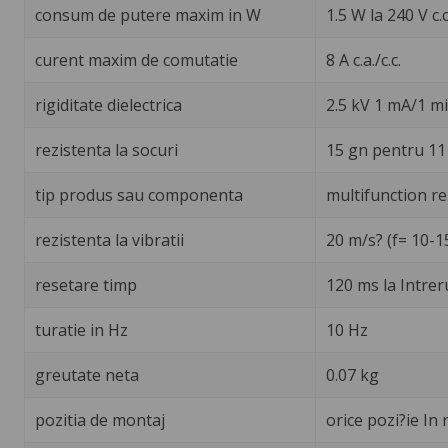
consum de putere maxim in W
1.5 W la 240 V c.c
curent maxim de comutatie
8 A c.a./c.c.
rigiditate dielectrica
2.5 kV 1 mA/1 m
rezistenta la socuri
15 gn pentru 11
tip produs sau componenta
multifunction re
rezistenta la vibratii
20 m/s? (f= 10-1
resetare timp
120 ms la Intrer
turatie in Hz
10 Hz
greutate neta
0.07 kg
pozitia de montaj
orice pozi?ie In