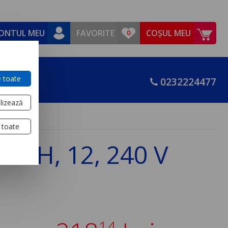
ONTUL MEU
FAVORITE
COȘUL MEU
 toate
0232224477
lizează
 toate
00 H, 12, 240 V
14