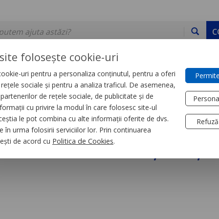
C
site folosește cookie-uri
ookie-uri pentru a personaliza conținutul, pentru a oferi
Permite
DE STOC
SERVICII
DEVINO PARTENER
CONTACT
e rețele sociale și pentru a analiza traficul. De asemenea,
partenerilor de rețele sociale, de publicitate și de
Persona
formații cu privire la modul în care folosesc site-ul
trial
Relee
ceștia le pot combina cu alte informații oferite de dvs.
Refuză
 în urma folosirii serviciilor lor. Prin continuarea
re 10 Functii, 1 S, 1
, ești de acord cu
Politica de Cookies
.