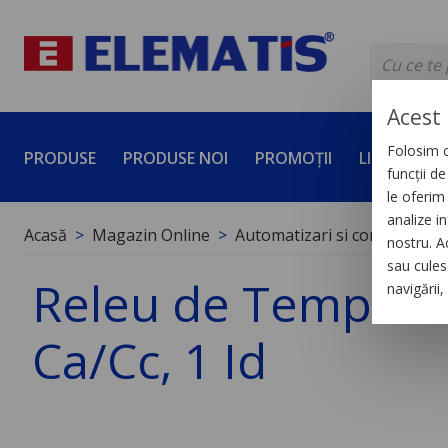
Acest 
Folosim c
PRODUSE
PRODUSE NOI
PROMOȚII
LICHIDĂRI 
funcții d
le oferim 
analize in
Acasă
Magazin Online
Automatizari si control indus
nostru. A
sau culese
Releu de Temporiza
navigării
Ca/Cc, 1 Id