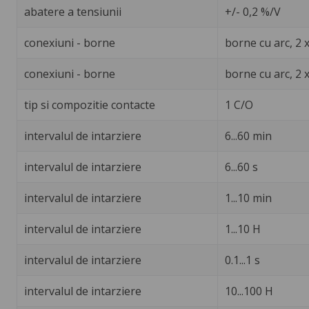
abatere a tensiunii
+/- 0,2 %/V
conexiuni - borne
borne cu arc, 2 
conexiuni - borne
borne cu arc, 2 x
tip si compozitie contacte
1 C/O
intervalul de intarziere
6...60 min
intervalul de intarziere
6...60 s
intervalul de intarziere
1...10 min
intervalul de intarziere
1...10 H
intervalul de intarziere
0.1...1 s
intervalul de intarziere
10...100 H