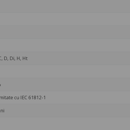
C, D, Di, H, Ht
%
mitate cu IEC 61812-1
ni