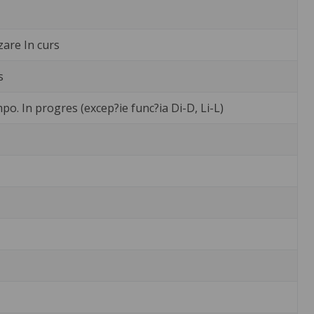
zare In curs
s
po. In progres (excep?ie func?ia Di-D, Li-L)