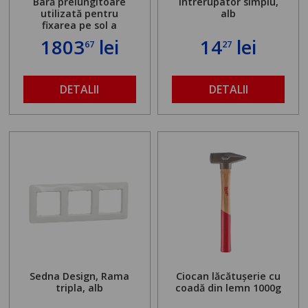
Bară prelungitoare
Intrerupator simplu,
utilizată pentru
alb
fixarea pe sol a
standului mașinii de
1803
lei
14
lei
67
27
găurit în locul
buloanelor de
ancorare. Greutate
maximă admisă de 500
DETALII
DETALII
kg și înălțime reglabilă
de la 1,8 la 2,9 m
Sedna Design, Rama
Ciocan lăcătușerie cu
tripla, alb
coadă din lemn 1000g