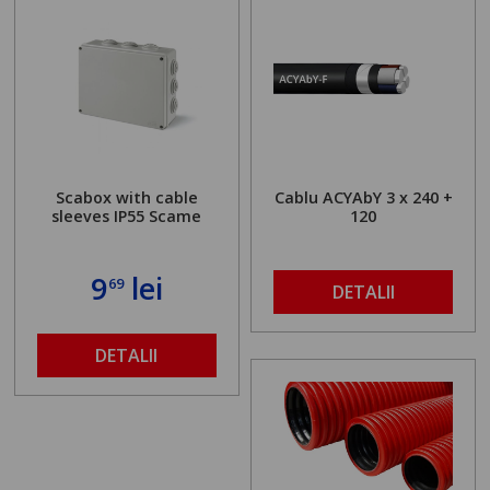
Scabox with cable
Cablu ACYAbY 3 x 240 +
sleeves IP55 Scame
120
9
lei
69
DETALII
DETALII