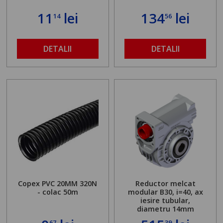
11
lei
134
lei
14
56
DETALII
DETALII
Copex PVC 20MM 320N
Reductor melcat
- colac 50m
modular B30, i=40, ax
iesire tubular,
diametru 14mm
67
39