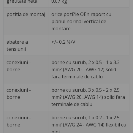
greutate neta
0.07 kg
pozitia de montaj
orice pozi?ie OEn raport cu
planul normal vertical de
montare
abatere a
+/- 0,2 %/V
tensiunii
conexiuni -
borne cu surub, 2 x 0.5 - 1 x 3.3
borne
mm? (AWG 20 - AWG 12) solid
fara terminale de cablu
conexiuni -
borne cu surub, 3 x 0.5 - 2 x 2.5
borne
mm? (AWG 20...AWG 14) solid fara
terminale de cablu
conexiuni -
borne cu surub, 1 x 0.2 - 1 x 2.5
borne
mm? (AWG 24 - AWG 14) flexibil cu
pini