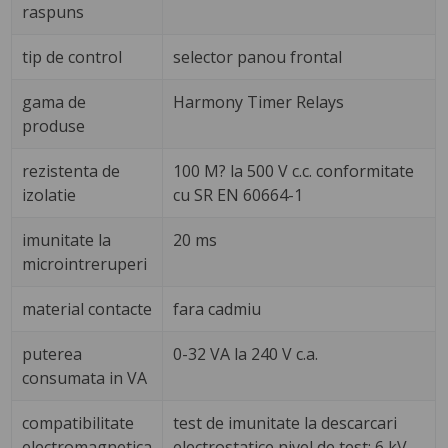
raspuns
tip de control
selector panou frontal
gama de
Harmony Timer Relays
produse
rezistenta de
100 M? la 500 V c.c. conformitate
izolatie
cu SR EN 60664-1
imunitate la
20 ms
microintreruperi
material contacte
fara cadmiu
puterea
0-32 VA la 240 V c.a.
consumata in VA
compatibilitate
test de imunitate la descarcari
electromagnetica
electrostatice nivel de test: 6 kV