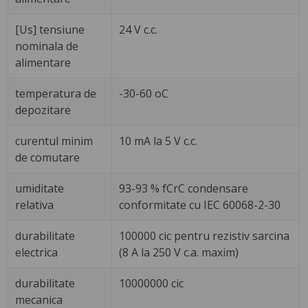
[Us] tensiune
24 V c.c.
nominala de
alimentare
temperatura de
-30-60 oC
depozitare
curentul minim
10 mA la 5 V c.c.
de comutare
umiditate
93-93 % fCrC condensare
relativa
conformitate cu IEC 60068-2-30
durabilitate
100000 cic pentru rezistiv sarcina
electrica
(8 A la 250 V c.a. maxim)
durabilitate
10000000 cic
mecanica