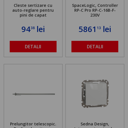
Cleste sertizare cu
SpaceLogic, Controller
auto-reglare pentru
RP-C Pro RP-C-16B-F-
pini de capat
230V
94
lei
5861
lei
38
13
DETALII
DETALII
Prelungitor telescopic.
Sedna Design,