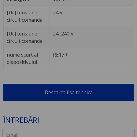
[Uc] tensiune
24 V
circuit comanda
[Uc] tensiune
24...240 V
circuit comanda
nume scurt al
RE17R
dispozitivului
Descarca fisa tehnica
ÎNTREBĂRI