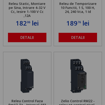
Releu Static, Montare
Releu de Temporizare
pe Sina, Intrare 4-32 V
10 Functii, 1 S, 100 H,
Cc, Iesire 1-100 V Cc
24, 240 Vca, 1 Id
,12A
182
lei
189
lei
06
76
DETALII
DETALII
Releu Control Faza
Zelio Control RM22 -
Rm17-Tt - Interval 183
releu pt control nivel -