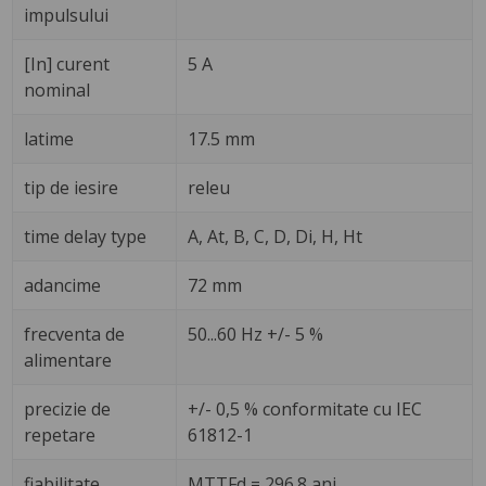
impulsului
[In] curent
5 A
nominal
latime
17.5 mm
tip de iesire
releu
time delay type
A, At, B, C, D, Di, H, Ht
adancime
72 mm
frecventa de
50...60 Hz +/- 5 %
alimentare
precizie de
+/- 0,5 % conformitate cu IEC
repetare
61812-1
fiabilitate
MTTFd = 296.8 ani