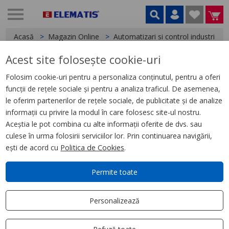
Acasă
Magazin Online
Automatizari si control industrial
Acest site folosește cookie-uri
< Relee
Folosim cookie-uri pentru a personaliza conținutul, pentru a oferi
funcții de rețele sociale și pentru a analiza traficul. De asemenea,
Releu de Temporizare 8 Functii,
le oferim partenerilor de rețele sociale, de publicitate și de analize
1 S, 100 H, 24, 240 V Ca/Cc, 1 Id
informații cu privire la modul în care folosesc site-ul nostru.
Aceștia le pot combina cu alte informații oferite de dvs. sau
culese în urma folosirii serviciilor lor. Prin continuarea navigării,
ești de acord cu
Politica de Cookies
.
Permite toate
Personalizează