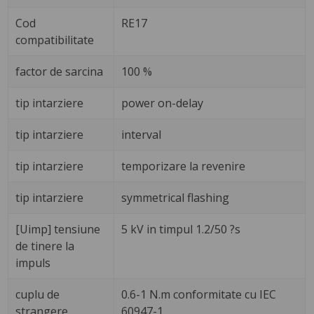
Cod
RE17
compatibilitate
factor de sarcina
100 %
tip intarziere
power on-delay
tip intarziere
interval
tip intarziere
temporizare la revenire
tip intarziere
symmetrical flashing
[Uimp] tensiune
5 kV in timpul 1.2/50 ?s
de tinere la
impuls
cuplu de
0.6-1 N.m conformitate cu IEC
strangere
60947-1