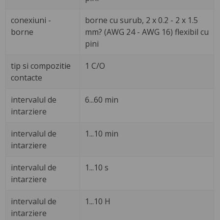
conexiuni -
borne cu surub, 2 x 0.2 - 2 x 1.5
borne
mm? (AWG 24 - AWG 16) flexibil cu
pini
tip si compozitie
1 C/O
contacte
intervalul de
6...60 min
intarziere
intervalul de
1...10 min
intarziere
intervalul de
1...10 s
intarziere
intervalul de
1...10 H
intarziere