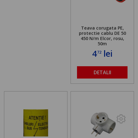
Teava corugata PE,
protectie cablu DE 50
450 N/m Elcor, rosu,
50m
4
lei
72
DETALII