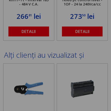
- 484 V C.A.
1OF - 24 la 240Vca/cc
266
lei
273
lei
81
50
DETALII
DETALII
Alți clienți au vizualizat și