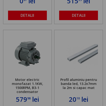
0
lei
515
lei
DETALII
DETALII
Motor electric
Profil aluminiu pentru
monofazat 1.1KW,
banda led, 13.2x7mm
1500RPM, B3-1
la 2m si capac mat
condensator
579
lei
20
lei
98
10