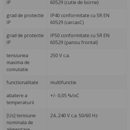
IP
60529 (cutie de borne)
grad de protectie
IP40 conformitate cu SR EN
IP
60529 (carcasC)
grad de protectie
IP50 conformitate cu SR EN
IP
60529 (panou frontal)
tensiunea
250 V c.a.
maxima de
comutatie
functionalitate
multifunctie
abatere a
+/- 0,05 %/oC
temperaturii
[Us] tensiune
24...240 V c.a. 50/60 Hz
nominala de
alimentare