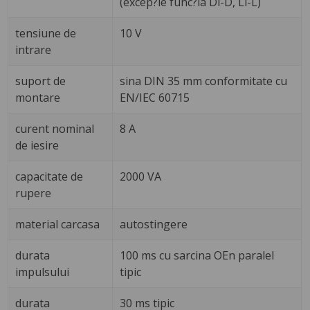
(excep?ie func?ia Di-D, Li-L)
tensiune de
10 V
intrare
suport de
sina DIN 35 mm conformitate cu
montare
EN/IEC 60715
curent nominal
8 A
de iesire
capacitate de
2000 VA
rupere
material carcasa
autostingere
durata
100 ms cu sarcina OEn paralel
impulsului
tipic
durata
30 ms tipic