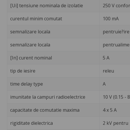
[Ui] tensiune nominala de izolatie
250 V confo
curentul minim comutat
100 mA
semnalizare locala
pentruie?ire
semnalizare locala
pentrualimen
[In] curent nominal
5 A
tip de iesire
releu
time delay type
A
imunitate la campuri radioelectrice
10 V (0.15 -
capacitate de comutatie maxima
4 x 5 A
rigiditate dielectrica
2 kV pentru 