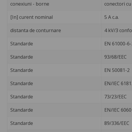
conexiuni - borne
conectori cu
[In] curent nominal
5 A c.a.
distanta de conturnare
4 kV/3 confo
Standarde
EN 61000-6-
Standarde
93/68/EEC
Standarde
EN 50081-2
Standarde
EN/IEC 6181
Standarde
73/23/EEC
Standarde
EN/IEC 6060
Standarde
89/336/EEC