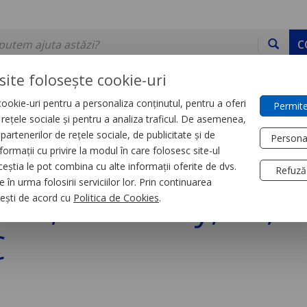
C
site folosește cookie-uri
ookie-uri pentru a personaliza conținutul, pentru a oferi
Permite
DE STOC
SERVICII
DEVINO PARTENER
CONTACT
e rețele sociale și pentru a analiza traficul. De asemenea,
partenerilor de rețele sociale, de publicitate și de
Persona
formații cu privire la modul în care folosesc site-ul
trial
Relee
ceștia le pot combina cu alte informații oferite de dvs.
Refuză
 în urma folosirii serviciilor lor. Prin continuarea
are, Harmony, 5A, 2C
, ești de acord cu
Politica de Cookies
.
C