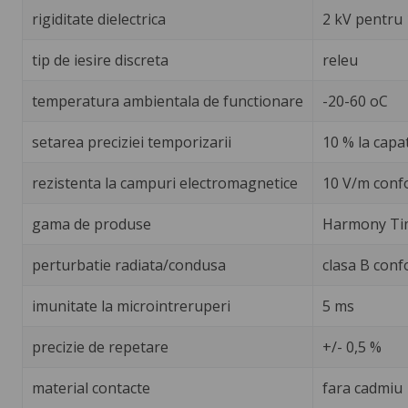
rigiditate dielectrica
2 kV pentru 
tip de iesire discreta
releu
temperatura ambientala de functionare
-20-60 oC
setarea preciziei temporizarii
10 % la capa
rezistenta la campuri electromagnetice
10 V/m confo
gama de produse
Harmony Tim
perturbatie radiata/condusa
clasa B conf
imunitate la microintreruperi
5 ms
precizie de repetare
+/- 0,5 %
material contacte
fara cadmiu