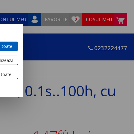
ONTUL MEU
FAVORITE
COȘUL MEU
 toate
0232224477
lizează
 toate
O, 0.1s..100h, cu
60