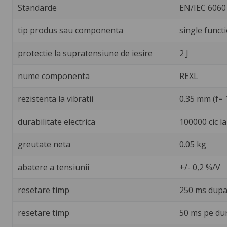
Standarde
EN/IEC 6060
tip produs sau componenta
single funct
protectie la supratensiune de iesire
2 J
nume componenta
REXL
rezistenta la vibratii
0.35 mm (f= 
durabilitate electrica
100000 cic la 
greutate neta
0.05 kg
abatere a tensiunii
+/- 0,2 %/V
resetare timp
250 ms dupa 
resetare timp
50 ms pe dur