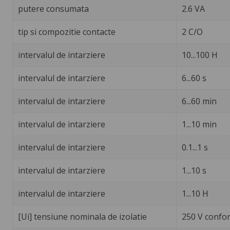
putere consumata
2.6 VA
tip si compozitie contacte
2 C/O
intervalul de intarziere
10...100 H
intervalul de intarziere
6...60 s
intervalul de intarziere
6...60 min
intervalul de intarziere
1...10 min
intervalul de intarziere
0.1...1 s
intervalul de intarziere
1...10 s
intervalul de intarziere
1...10 H
[Ui] tensiune nominala de izolatie
250 V confor