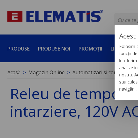
Acest 
Folosim c
PRODUSE
PRODUSE NOI
PROMOȚII
LICHIDĂRI 
funcții d
le oferim 
analize in
Acasă
Magazin Online
Automatizari si control indus
nostru. A
sau culese
Releu de temporiz
navigării
intarziere, 120V A