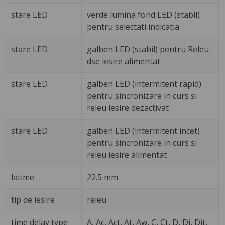
stare LED
verde lumina fond LED (stabil)
pentru selectati indicatia
stare LED
galben LED (stabil) pentru Releu
dse iesire alimentat
stare LED
galben LED (intermitent rapid)
pentru sincronizare in curs si
releu iesire dezactivat
stare LED
galben LED (intermitent incet)
pentru sincronizare in curs si
releu iesire alimentat
latime
22.5 mm
tip de iesire
releu
time delay type
A, Ac, Act, At, Aw, C, Ct, D, Di, Dit,