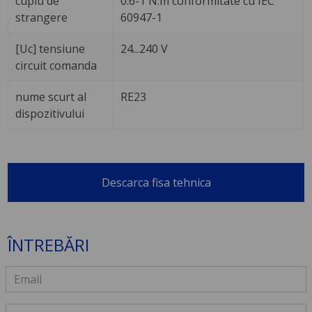
cuplu de
0.6-1 N.m conformitate cu IEC
strangere
60947-1
[Uc] tensiune
24...240 V
circuit comanda
nume scurt al
RE23
dispozitivului
Descarca fisa tehnica
ÎNTREBĂRI