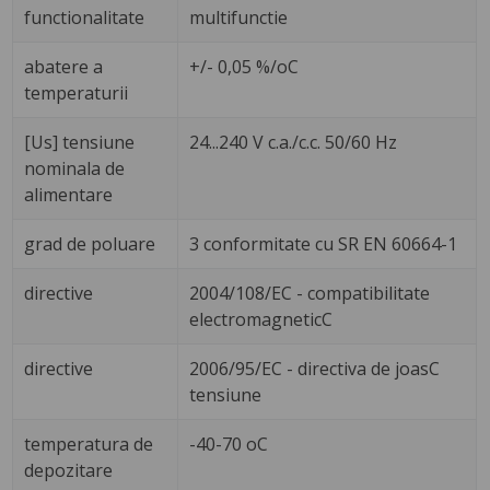
functionalitate
multifunctie
abatere a
+/- 0,05 %/oC
temperaturii
[Us] tensiune
24...240 V c.a./c.c. 50/60 Hz
nominala de
alimentare
grad de poluare
3 conformitate cu SR EN 60664-1
directive
2004/108/EC - compatibilitate
electromagneticC
directive
2006/95/EC - directiva de joasC
tensiune
temperatura de
-40-70 oC
depozitare