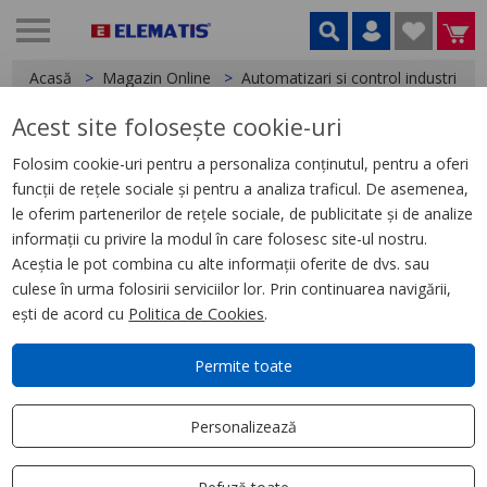
Acasă
Magazin Online
Automatizari si control industrial
Acest site folosește cookie-uri
< Relee
Folosim cookie-uri pentru a personaliza conținutul, pentru a oferi
funcții de rețele sociale și pentru a analiza traficul. De asemenea,
Releu de Timp, 0.05S300H,
le oferim partenerilor de rețele sociale, de publicitate și de analize
24240V Ac/Dc, 1C/O
informații cu privire la modul în care folosesc site-ul nostru.
Aceștia le pot combina cu alte informații oferite de dvs. sau
culese în urma folosirii serviciilor lor. Prin continuarea navigării,
ești de acord cu
Politica de Cookies
.
Permite toate
Personalizează