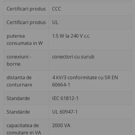
Certificari produs
CCC
Certificari produs
UL
puterea
1.5 W la 240 V c.c.
consumata in W
conexiuni -
conectori cu surub
borne
distanta de
4 kV/3 conformitate cu SR EN
conturnare
60664-1
Standarde
IEC 61812-1
Standarde
UL 60947-1
capacitatea de
2000 VA
comutare in VA