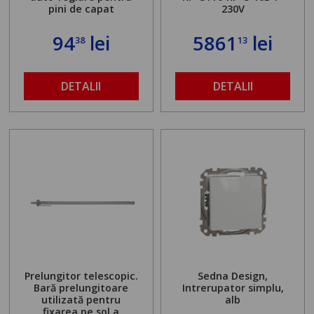
pini de capat
230V
94
lei
5861
lei
38
13
DETALII
DETALII
Prelungitor telescopic.
Sedna Design,
Bară prelungitoare
Intrerupator simplu,
utilizată pentru
alb
fixarea pe sol a