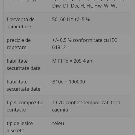
Diw, Dt, Dw, H, Ht, Hw, W, Wt
frecventa de
50...60 Hz +/- 5 %
alimentare
precizie de
+/- 0,5 % conformitate cu IEC
repetare
61812-1
fiabilitate
MTTFd = 205.4 ani
securitate date
fiabilitate
B10d = 190000
securitate date
tip si compozitie
1 C/O contact temporizat, fara
contacte
cadmiu
tip de iesire
releu
discreta