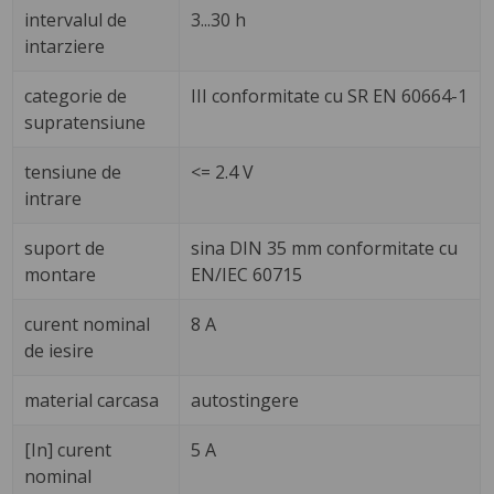
intervalul de
3...30 h
intarziere
categorie de
III conformitate cu SR EN 60664-1
supratensiune
tensiune de
<= 2.4 V
intrare
suport de
sina DIN 35 mm conformitate cu
montare
EN/IEC 60715
curent nominal
8 A
de iesire
material carcasa
autostingere
[In] curent
5 A
nominal