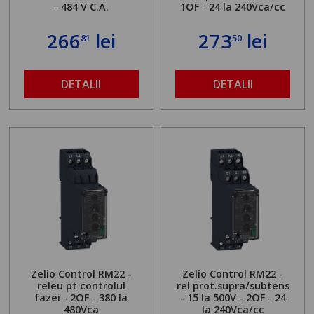
- 484 V C.A.
1OF - 24 la 240Vca/cc
266
lei
273
lei
81
50
DETALII
DETALII
Zelio Control RM22 -
Zelio Control RM22 -
releu pt controlul
rel prot.supra/subtens
fazei - 2OF - 380 la
- 15 la 500V - 2OF - 24
480Vca
la 240Vca/cc