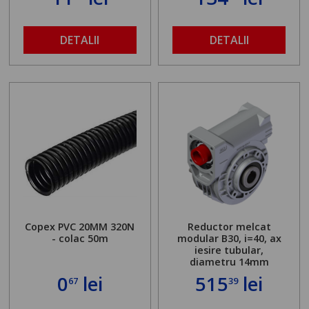
DETALII
DETALII
Copex PVC 20MM 320N
Reductor melcat
- colac 50m
modular B30, i=40, ax
iesire tubular,
diametru 14mm
0
lei
515
lei
67
39