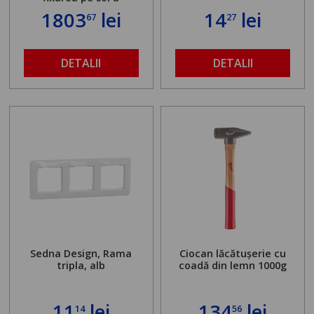
standului mașinii de
1803
lei
14
lei
67
27
găurit în locul
buloanelor de
ancorare. Greutate
maximă admisă de 500
DETALII
DETALII
kg și înălțime reglabilă
de la 1,8 la 2,9 m
Sedna Design, Rama
Ciocan lăcătușerie cu
tripla, alb
coadă din lemn 1000g
11
lei
134
lei
14
56