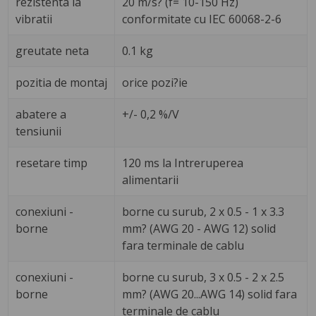
rezistenta la
20 m/s? (f= 10-150 Hz)
vibratii
conformitate cu IEC 60068-2-6
greutate neta
0.1 kg
pozitia de montaj
orice pozi?ie
abatere a
+/- 0,2 %/V
tensiunii
resetare timp
120 ms la Intreruperea
alimentarii
conexiuni -
borne cu surub, 2 x 0.5 - 1 x 3.3
borne
mm? (AWG 20 - AWG 12) solid
fara terminale de cablu
conexiuni -
borne cu surub, 3 x 0.5 - 2 x 2.5
borne
mm? (AWG 20...AWG 14) solid fara
terminale de cablu