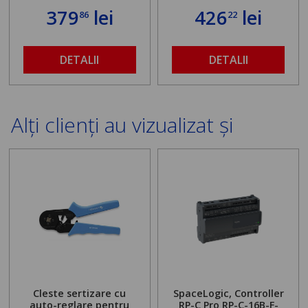
379
lei
426
lei
86
22
DETALII
DETALII
Alți clienți au vizualizat și
Cleste sertizare cu
SpaceLogic, Controller
auto-reglare pentru
RP-C Pro RP-C-16B-F-