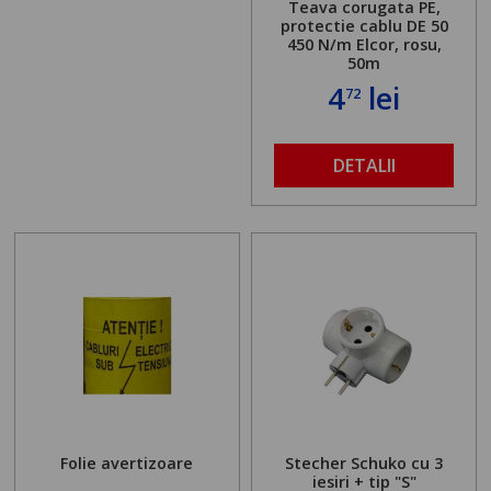
Teava corugata PE,
protectie cablu DE 50
450 N/m Elcor, rosu,
50m
4
lei
72
DETALII
Folie avertizoare
Stecher Schuko cu 3
iesiri + tip "S"