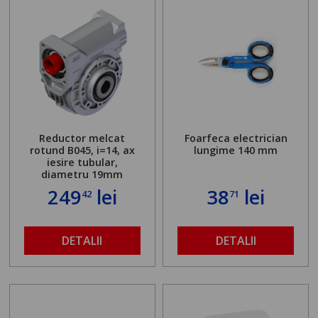
Reductor melcat
Foarfeca electrician
rotund B045, i=14, ax
lungime 140 mm
iesire tubular,
diametru 19mm
249
lei
38
lei
42
71
DETALII
DETALII