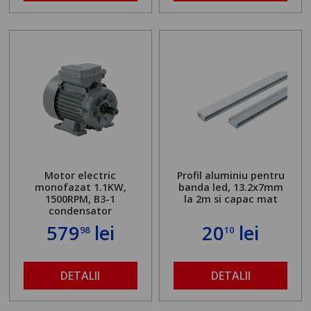
Motor electric
Profil aluminiu pentru
monofazat 1.1KW,
banda led, 13.2x7mm
1500RPM, B3-1
la 2m si capac mat
condensator
579
lei
20
lei
98
10
DETALII
DETALII