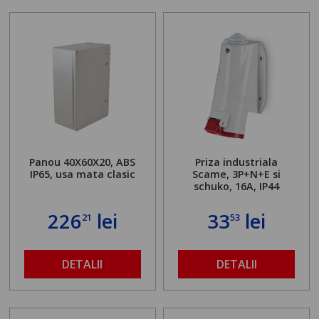
Panou 40X60X20, ABS
Priza industriala
IP65, usa mata clasic
Scame, 3P+N+E si
schuko, 16A, IP44
226
lei
33
lei
21
53
DETALII
DETALII