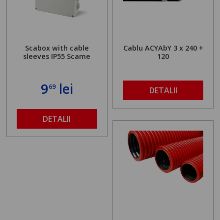
Scabox with cable
Cablu ACYAbY 3 x 240 +
sleeves IP55 Scame
120
9
lei
69
DETALII
DETALII