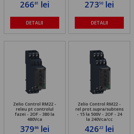
266
lei
273
lei
81
50
DETALII
DETALII
Zelio Control RM22 -
Zelio Control RM22 -
releu pt controlul
rel prot.supra/subtens
fazei - 2OF - 380 la
- 15 la 500V - 2OF - 24
480Vca
la 240Vca/cc
379
lei
426
lei
86
22