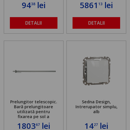
94
lei
5861
lei
38
13
DETALII
DETALII
Prelungitor telescopic.
Sedna Design,
Bară prelungitoare
Intrerupator simplu,
utilizată pentru
alb
fixarea pe sol a
standului mașinii de
1803
lei
14
lei
67
27
găurit în locul