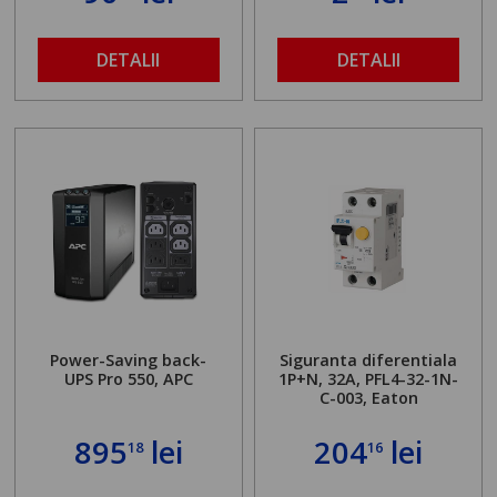
DETALII
DETALII
Power-Saving back-
Siguranta diferentiala
UPS Pro 550, APC
1P+N, 32A, PFL4-32-1N-
C-003, Eaton
895
lei
204
lei
18
16