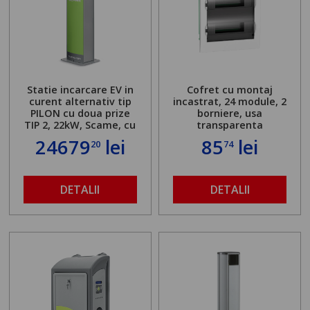
Statie incarcare EV in
Cofret cu montaj
curent alternativ tip
incastrat, 24 module, 2
PILON cu doua prize
borniere, usa
TIP 2, 22kW, Scame, cu
transparenta
server local
24679
lei
85
lei
20
74
DETALII
DETALII