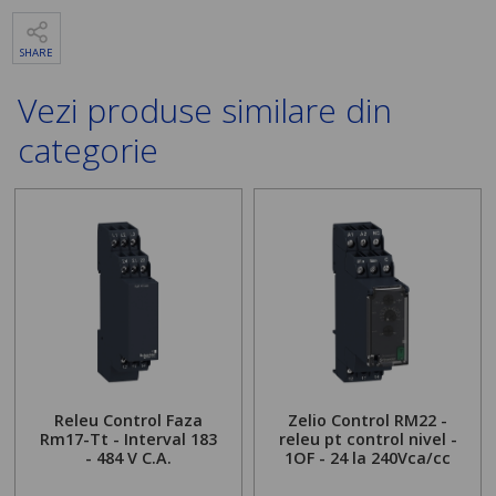
SHARE
Vezi produse similare din
categorie
Releu Control Faza
Zelio Control RM22 -
Rm17-Tt - Interval 183
releu pt control nivel -
- 484 V C.A.
1OF - 24 la 240Vca/cc