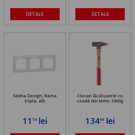
buloanelor de
ancorare. Greutate
maximă admisă de 500
DETALII
DETALII
kg și înălțime reglabilă
de la 1,8 la 2,9 m
Sedna Design, Rama
Ciocan lăcătușerie cu
tripla, alb
coadă din lemn 1000g
11
lei
134
lei
14
56