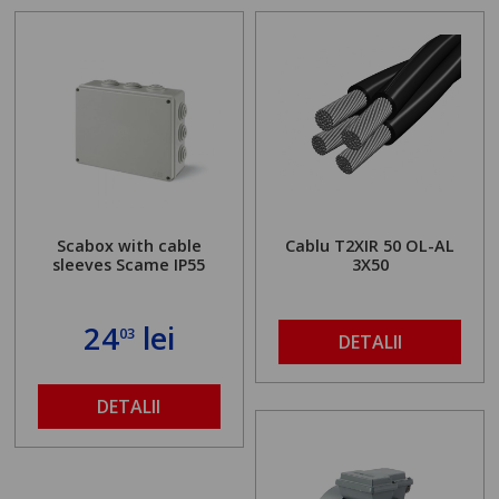
Scabox with cable
Cablu T2XIR 50 OL-AL
sleeves Scame IP55
3X50
24
lei
03
DETALII
DETALII