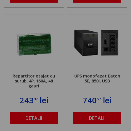
Repartitor etajat cu
UPS monofazat Eaton
surub, 4P, 160A, 48
5E, 850i, USB
gauri
243
lei
740
lei
97
57
DETALII
DETALII