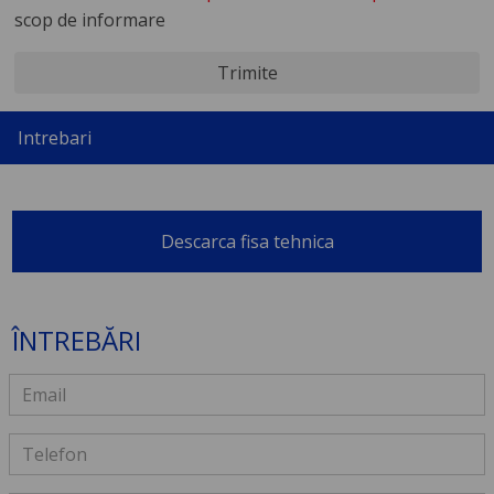
scop de informare
Trimite
Intrebari
Descarca fisa tehnica
ÎNTREBĂRI