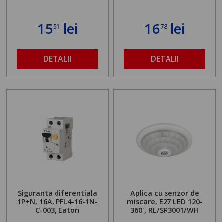
15
lei
16
lei
51
78
DETALII
DETALII
Siguranta diferentiala
Aplica cu senzor de
1P+N, 16A, PFL4-16-1N-
miscare, E27 LED 120-
C-003, Eaton
360', RL/SR3001/WH