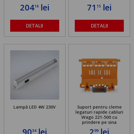
204
lei
71
lei
16
15
DETALII
DETALII
Lampă LED 4W 230V
Suport pentru cleme
legaturi rapide cabluri
Wago 221-500 cu
prindere pe sina
90
lei
2
lei
34
99