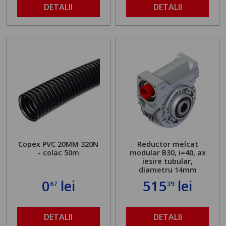
DETALII
DETALII
Copex PVC 20MM 320N
Reductor melcat
- colac 50m
modular B30, i=40, ax
iesire tubular,
diametru 14mm
0
lei
515
lei
67
39
DETALII
DETALII