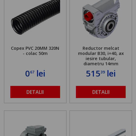
Copex PVC 20MM 320N
Reductor melcat
- colac 50m
modular B30, i=40, ax
iesire tubular,
diametru 14mm
0
lei
515
lei
67
39
DETALII
DETALII