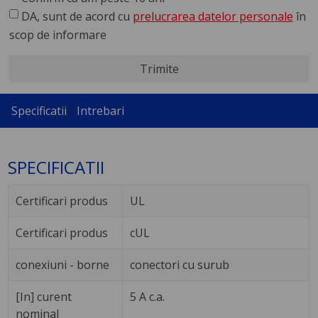
DA, sunt de acord cu
prelucrarea datelor personale
în
scop de informare
Trimite
Specificatii
Intrebari
SPECIFICATII
Certificari produs
UL
Certificari produs
cUL
conexiuni - borne
conectori cu surub
[In] curent
5 A c.a.
nominal