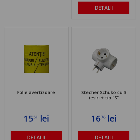
DETALII
Folie avertizoare
Stecher Schuko cu 3
iesiri + tip "S"
15
lei
16
lei
51
78
DETALII
DETALII