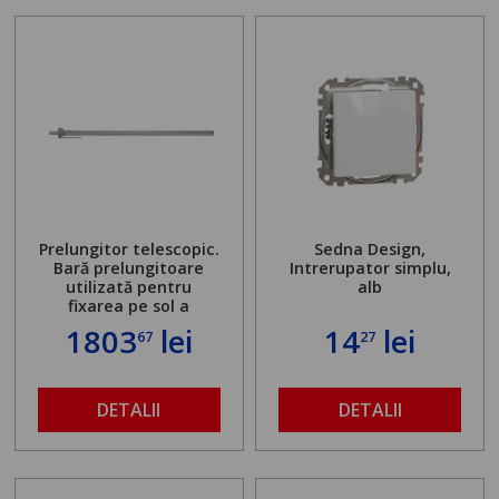
Prelungitor telescopic.
Sedna Design,
Bară prelungitoare
Intrerupator simplu,
utilizată pentru
alb
fixarea pe sol a
standului mașinii de
1803
lei
14
lei
67
27
găurit în locul
buloanelor de
ancorare. Greutate
maximă admisă de 500
DETALII
DETALII
kg și înălțime reglabilă
de la 1,8 la 2,9 m