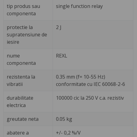
tip produs sau
single function relay
componenta
protectie la
2 J
supratensiune de
iesire
nume
REXL
componenta
rezistenta la
0.35 mm (f= 10-55 Hz)
vibratii
conformitate cu IEC 60068-2-6
durabilitate
100000 cic la 250 V c.a. rezistiv
electrica
greutate neta
0.05 kg
abatere a
+/- 0,2 %/V