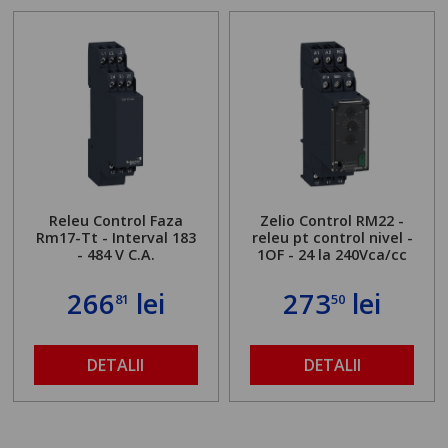
Releu Control Faza
Zelio Control RM22 -
Rm17-Tt - Interval 183
releu pt control nivel -
- 484 V C.A.
1OF - 24 la 240Vca/cc
266
lei
273
lei
81
50
DETALII
DETALII