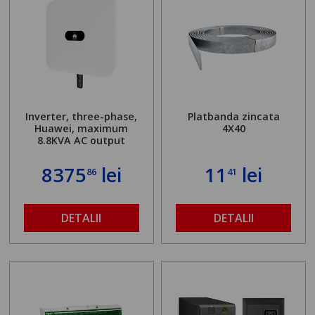
Inverter, three-phase,
Platbanda zincata
Huawei, maximum
4X40
8.8KVA AC output
8375
lei
11
lei
86
41
DETALII
DETALII