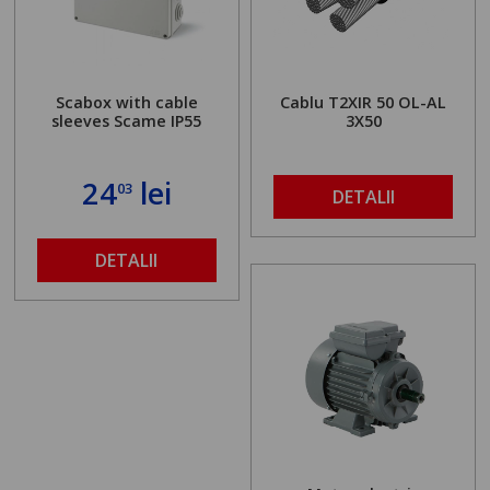
Scabox with cable
Cablu T2XIR 50 OL-AL
sleeves Scame IP55
3X50
24
lei
03
DETALII
DETALII