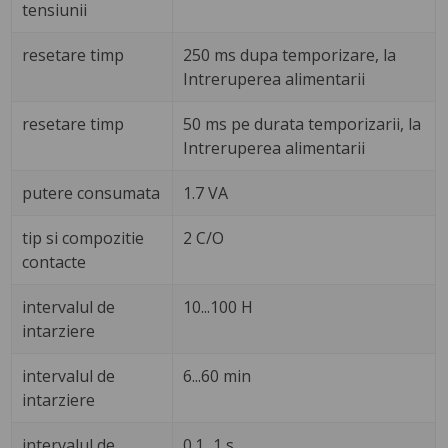
tensiunii
resetare timp
250 ms dupa temporizare, la
Intreruperea alimentarii
resetare timp
50 ms pe durata temporizarii, la
Intreruperea alimentarii
putere consumata
1.7 VA
tip si compozitie
2 C/O
contacte
intervalul de
10...100 H
intarziere
intervalul de
6...60 min
intarziere
intervalul de
0.1...1 s