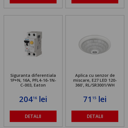
Siguranta diferentiala
Aplica cu senzor de
1P+N, 16A, PFL4-16-1N-
miscare, E27 LED 120-
C-003, Eaton
360', RL/SR3001/WH
204
lei
71
lei
16
15
DETALII
DETALII