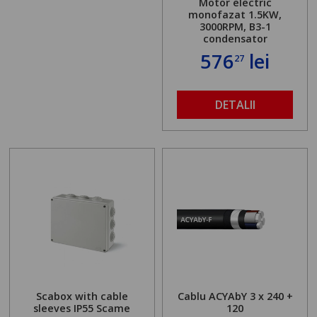
Motor electric
monofazat 1.5KW,
3000RPM, B3-1
condensator
576
lei
27
DETALII
Scabox with cable
Cablu ACYAbY 3 x 240 +
sleeves IP55 Scame
120