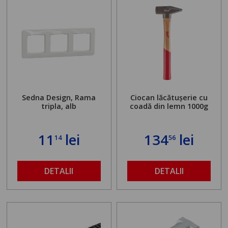
Sedna Design, Rama
Ciocan lăcătușerie cu
tripla, alb
coadă din lemn 1000g
11
lei
134
lei
14
56
DETALII
DETALII