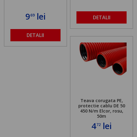
9
lei
69
DETALII
DETALII
Teava corugata PE,
protectie cablu DE 50
450 N/m Elcor, rosu,
50m
4
lei
72