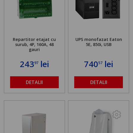
Repartitor etajat cu
UPS monofazat Eaton
surub, 4P, 160A, 48
5E, 850i, USB
gauri
243
lei
740
lei
97
57
DETALII
DETALII