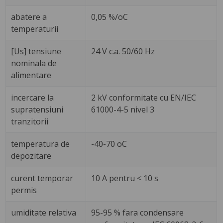
abatere a
0,05 %/oC
temperaturii
[Us] tensiune
24 V c.a. 50/60 Hz
nominala de
alimentare
incercare la
2 kV conformitate cu EN/IEC
supratensiuni
61000-4-5 nivel 3
tranzitorii
temperatura de
-40-70 oC
depozitare
curent temporar
10 A pentru < 10 s
permis
umiditate relativa
95-95 % fara condensare