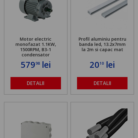
Motor electric
Profil aluminiu pentru
monofazat 1.1KW,
banda led, 13.2x7mm
1500RPM, B3-1
la 2m si capac mat
condensator
579
lei
20
lei
98
10
DETALII
DETALII