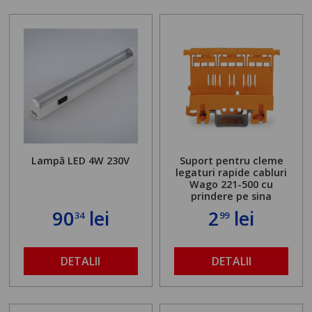
Lampă LED 4W 230V
Suport pentru cleme
legaturi rapide cabluri
Wago 221-500 cu
prindere pe sina
90
lei
2
lei
34
99
DETALII
DETALII