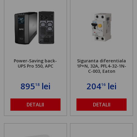
Power-Saving back-
Siguranta diferentiala
UPS Pro 550, APC
1P+N, 32A, PFL4-32-1N-
C-003, Eaton
895
lei
204
lei
18
16
DETALII
DETALII