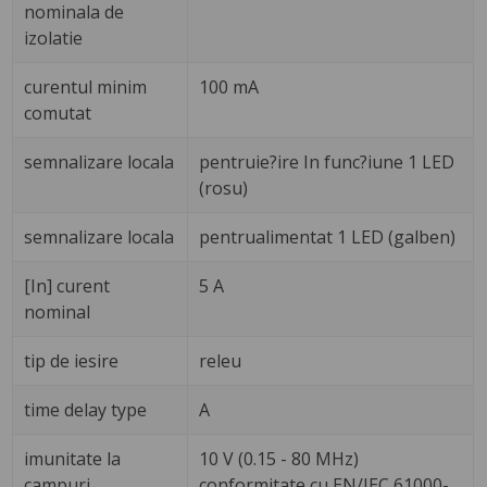
nominala de
izolatie
curentul minim
100 mA
comutat
semnalizare locala
pentruie?ire In func?iune 1 LED
(rosu)
semnalizare locala
pentrualimentat 1 LED (galben)
[In] curent
5 A
nominal
tip de iesire
releu
time delay type
A
imunitate la
10 V (0.15 - 80 MHz)
campuri
conformitate cu EN/IEC 61000-