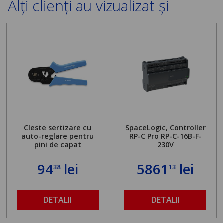
Alți clienți au vizualizat și
Cleste sertizare cu
SpaceLogic, Controller
auto-reglare pentru
RP-C Pro RP-C-16B-F-
pini de capat
230V
94
lei
5861
lei
38
13
DETALII
DETALII