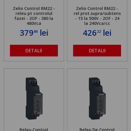
Zelio Control RM22 -
Zelio Control RM22 -
releu pt controlul
rel prot.supra/subtens
fazei - 2OF - 380 la
- 15 la 500V - 2OF - 24
480Vca
la 240Vca/cc
379
lei
426
lei
86
22
DETALII
DETALII
Releu Control
Releu De Control