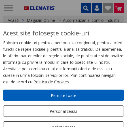
Acasă
Magazin Online
Automatizari si control industrial
Acest site folosește cookie-uri
< Relee
Folosim cookie-uri pentru a personaliza conținutul, pentru a oferi
funcții de rețele sociale și pentru a analiza traficul. De asemenea,
Releu de Timp Nfc, 0.1 S, 999 H,
le oferim partenerilor de rețele sociale, de publicitate și de analize
24, 240 V Ac/Dc, 2 Co
informații cu privire la modul în care folosesc site-ul nostru.
Aceștia le pot combina cu alte informații oferite de dvs. sau
culese în urma folosirii serviciilor lor. Prin continuarea navigării,
ești de acord cu
Politica de Cookies
.
Permite toate
Personalizează