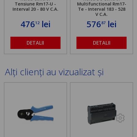
Tensiune Rm17-U -
Multifunctional Rm17-
Interval 20 - 80 V C.A.
Te - Interval 183 - 528
V C.A.
476
lei
576
lei
12
87
DETALII
DETALII
Alți clienți au vizualizat și