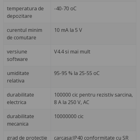
temperatura de
-40-70 oC
depozitare
curentul minim
10 mA la 5 V
de comutare
versiune
V4.4 si mai mult
software
umiditate
95-95 % la 25-55 oC
relativa
durabilitate
100000 cic pentru rezistiv sarcina,
electrica
8 A la 250 V, AC
durabilitate
10000000 cic
mecanica
grad de protectie
carcasa:IP40 conformitate cu SR