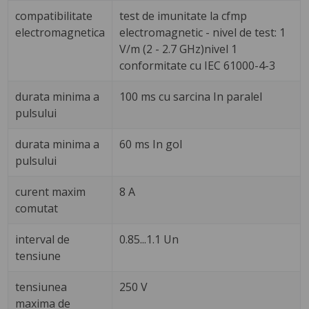
compatibilitate
test de imunitate la cfmp
electromagnetica
electromagnetic - nivel de test: 1
V/m (2 - 2.7 GHz)nivel 1
conformitate cu IEC 61000-4-3
durata minima a
100 ms cu sarcina In paralel
pulsului
durata minima a
60 ms In gol
pulsului
curent maxim
8 A
comutat
interval de
0.85...1.1 Un
tensiune
tensiunea
250 V
maxima de