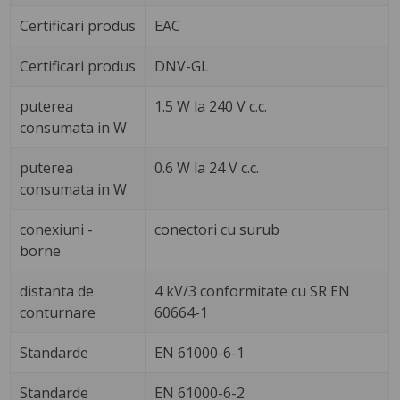
Certificari produs
EAC
Certificari produs
DNV-GL
puterea
1.5 W la 240 V c.c.
consumata in W
puterea
0.6 W la 24 V c.c.
consumata in W
conexiuni -
conectori cu surub
borne
distanta de
4 kV/3 conformitate cu SR EN
conturnare
60664-1
Standarde
EN 61000-6-1
Standarde
EN 61000-6-2