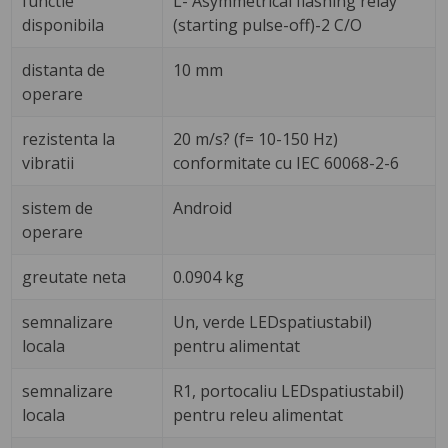
functie
L- Asymmetrical flashing relay
disponibila
(starting pulse-off)-2 C/O
distanta de
10 mm
operare
rezistenta la
20 m/s? (f= 10-150 Hz)
vibratii
conformitate cu IEC 60068-2-6
sistem de
Android
operare
greutate neta
0.0904 kg
semnalizare
Un, verde LEDspatiustabil)
locala
pentru alimentat
semnalizare
R1, portocaliu LEDspatiustabil)
locala
pentru releu alimentat