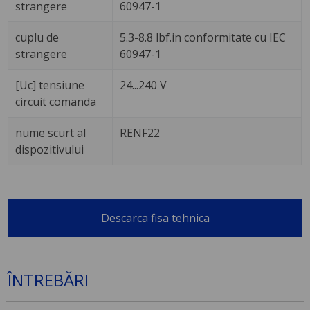
strangere
60947-1
cuplu de
5.3-8.8 lbf.in conformitate cu IEC
strangere
60947-1
[Uc] tensiune
24...240 V
circuit comanda
nume scurt al
RENF22
dispozitivului
Descarca fisa tehnica
ÎNTREBĂRI