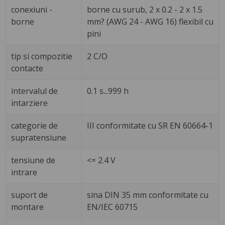
conexiuni -
borne cu surub, 2 x 0.2 - 2 x 1.5
borne
mm? (AWG 24 - AWG 16) flexibil cu
pini
tip si compozitie
2 C/O
contacte
intervalul de
0.1 s...999 h
intarziere
categorie de
III conformitate cu SR EN 60664-1
supratensiune
tensiune de
<= 2.4 V
intrare
suport de
sina DIN 35 mm conformitate cu
montare
EN/IEC 60715