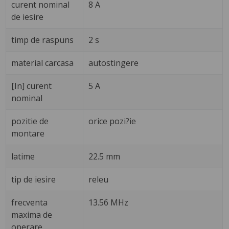
curent nominal
8 A
de iesire
timp de raspuns
2 s
material carcasa
autostingere
[In] curent
5 A
nominal
pozitie de
orice pozi?ie
montare
latime
22.5 mm
tip de iesire
releu
frecventa
13.56 MHz
maxima de
operare