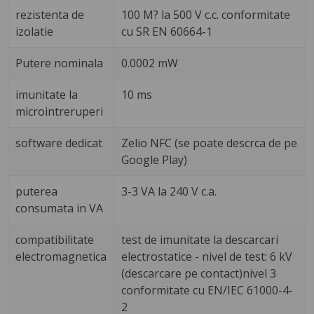
rezistenta de
100 M? la 500 V c.c. conformitate
izolatie
cu SR EN 60664-1
Putere nominala
0.0002 mW
imunitate la
10 ms
microintreruperi
software dedicat
Zelio NFC (se poate descrca de pe
Google Play)
puterea
3-3 VA la 240 V c.a.
consumata in VA
compatibilitate
test de imunitate la descarcari
electromagnetica
electrostatice - nivel de test: 6 kV
(descarcare pe contact)nivel 3
conformitate cu EN/IEC 61000-4-
2