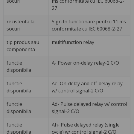
socuri
ms conformitate cu IEC 60068-2-
27
rezistenta la
5 gn In functionare pentru 11 ms
socuri
conformitate cu IEC 60068-2-27
tip produs sau
multifunction relay
componenta
functie
A- Power on-delay relay-2 C/O
disponibila
functie
Ac- On-delay and off-delay relay
disponibila
w/ control signal-2 C/O
functie
Ad- Pulse delayed relay w/ control
disponibila
signal-2 C/O
functie
Ah- Pulse delayed relay (single
disponibila
cycle) w/ control signal-2 C/O