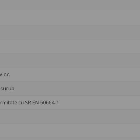
 c.c.
 surub
rmitate cu SR EN 60664-1