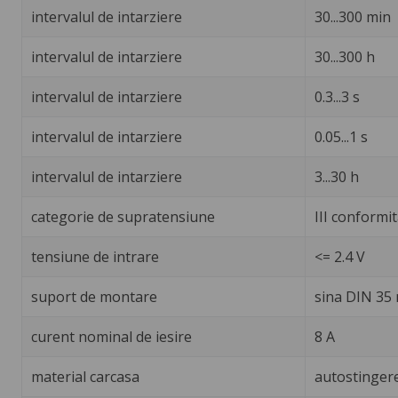
intervalul de intarziere
30...300 min
intervalul de intarziere
30...300 h
intervalul de intarziere
0.3...3 s
intervalul de intarziere
0.05...1 s
intervalul de intarziere
3...30 h
categorie de supratensiune
III conformi
tensiune de intrare
<= 2.4 V
suport de montare
sina DIN 35
curent nominal de iesire
8 A
material carcasa
autostinger