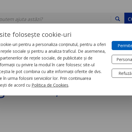
C
site folosește cookie-uri
ookie-uri pentru a personaliza conținutul, pentru a oferi
Permite
DE STOC
SERVICII
DEVINO PARTENER
CONTACT
e rețele sociale și pentru a analiza traficul. De asemenea,
partenerilor de rețele sociale, de publicitate și de
Persona
formații cu privire la modul în care folosesc site-ul
trial
Relee
ceștia le pot combina cu alte informații oferite de dvs.
Refuză
 în urma folosirii serviciilor lor. Prin continuarea
gramabil, 0.05S-300
, ești de acord cu
Politica de Cookies
.