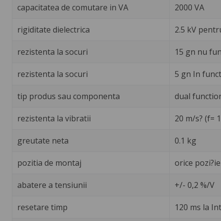
capacitatea de comutare in VA
2000 VA
rigiditate dielectrica
2.5 kV pentr
rezistenta la socuri
15 gn nu fun
rezistenta la socuri
5 gn In func
tip produs sau componenta
dual functio
rezistenta la vibratii
20 m/s? (f= 
greutate neta
0.1 kg
pozitia de montaj
orice pozi?ie
abatere a tensiunii
+/- 0,2 %/V
resetare timp
120 ms la In