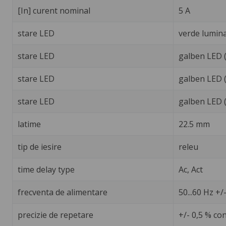
[In] curent nominal
5 A
stare LED
verde lumina 
stare LED
galben LED (
stare LED
galben LED (
stare LED
galben LED (
latime
22.5 mm
tip de iesire
releu
time delay type
Ac, Act
frecventa de alimentare
50...60 Hz +/
precizie de repetare
+/- 0,5 % co