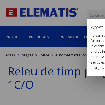
Acest 
Folosim c
PRODUSE
PRODUSE NOI
PROMOȚII
LICHIDĂRI 
funcții d
le oferim 
analize in
Acasă
Magazin Online
Automatizari si control indus
nostru. A
sau culese
Releu de timp pro
navigării
1C/O