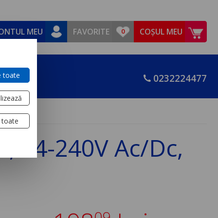
ONTUL MEU
FAVORITE
COȘUL MEU
 toate
0232224477
lizează
 toate
H, 24-240V Ac/Dc,
09