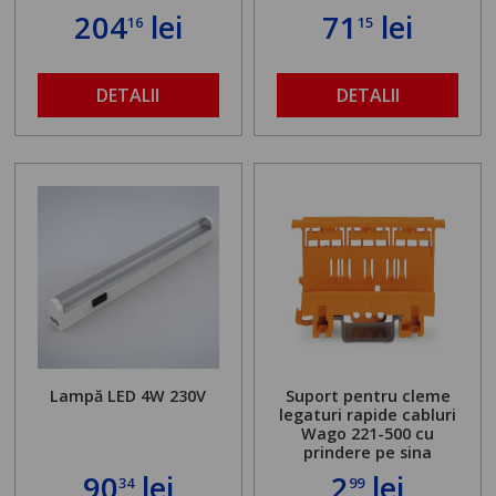
204
lei
71
lei
16
15
DETALII
DETALII
Lampă LED 4W 230V
Suport pentru cleme
legaturi rapide cabluri
Wago 221-500 cu
prindere pe sina
90
lei
2
lei
34
99