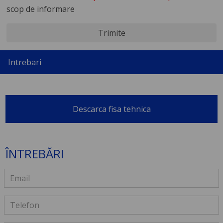
scop de informare
Trimite
Intrebari
Descarca fisa tehnica
ÎNTREBĂRI