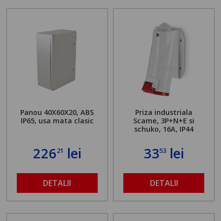
Panou 40X60X20, ABS
Priza industriala
IP65, usa mata clasic
Scame, 3P+N+E si
schuko, 16A, IP44
226
lei
33
lei
21
53
DETALII
DETALII