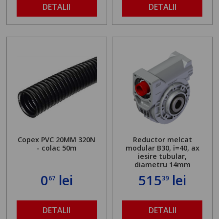
DETALII
DETALII
Copex PVC 20MM 320N
Reductor melcat
- colac 50m
modular B30, i=40, ax
iesire tubular,
diametru 14mm
0
lei
515
lei
67
39
DETALII
DETALII