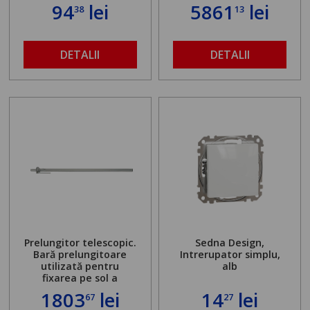
94
lei
5861
lei
38
13
DETALII
DETALII
Prelungitor telescopic.
Sedna Design,
Bară prelungitoare
Intrerupator simplu,
utilizată pentru
alb
fixarea pe sol a
standului mașinii de
1803
lei
14
lei
67
27
găurit în locul