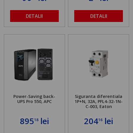
DETALII
DETALII
Power-Saving back-
Siguranta diferentiala
UPS Pro 550, APC
1P+N, 32A, PFL4-32-1N-
C-003, Eaton
895
lei
204
lei
18
16