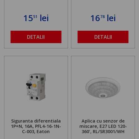
15
lei
16
lei
51
78
DETALII
DETALII
Siguranta diferentiala
Aplica cu senzor de
1P+N, 16A, PFL4-16-1N-
miscare, E27 LED 120-
C-003, Eaton
360', RL/SR3001/WH