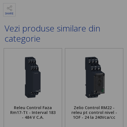
SHARE
Vezi produse similare din
categorie
Releu Control Faza
Zelio Control RM22 -
Rm17-Tt - Interval 183
releu pt control nivel -
- 484 V C.A.
1OF - 24 la 240Vca/cc