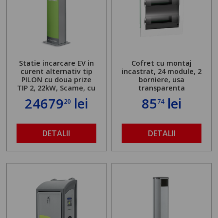
Statie incarcare EV in
Cofret cu montaj
curent alternativ tip
incastrat, 24 module, 2
PILON cu doua prize
borniere, usa
TIP 2, 22kW, Scame, cu
transparenta
server local
24679
lei
85
lei
20
74
DETALII
DETALII