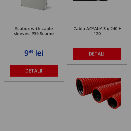
Scabox with cable
Cablu ACYAbY 3 x 240 +
sleeves IP55 Scame
120
9
lei
69
DETALII
DETALII