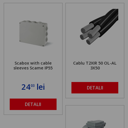
Scabox with cable
Cablu T2XIR 50 OL-AL
sleeves Scame IP55
3X50
24
lei
03
DETALII
DETALII