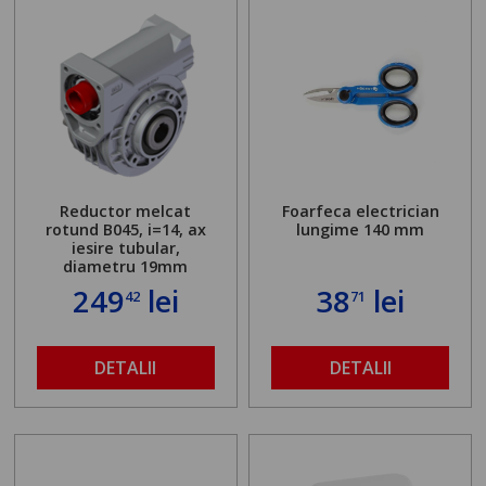
Reductor melcat
Foarfeca electrician
rotund B045, i=14, ax
lungime 140 mm
iesire tubular,
diametru 19mm
249
lei
38
lei
42
71
DETALII
DETALII