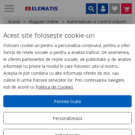
Acasă
Magazin Online
Automatizari si control industrial
Acest site folosește cookie-uri
< Relee
Folosim cookie-uri pentru a personaliza conținutul, pentru a oferi
funcții de rețele sociale și pentru a analiza traficul. De asemenea,
Releu de Timp Stea Triunghi,
le oferim partenerilor de rețele sociale, de publicitate și de analize
0.05S300H, 24240V Ac/Dc, 2C/O
informații cu privire la modul în care folosesc site-ul nostru.
Aceștia le pot combina cu alte informații oferite de dvs. sau
culese în urma folosirii serviciilor lor. Prin continuarea navigării,
ești de acord cu
Politica de Cookies
.
Permite toate
Personalizează