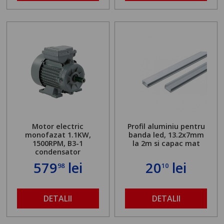
Motor electric
Profil aluminiu pentru
monofazat 1.1KW,
banda led, 13.2x7mm
1500RPM, B3-1
la 2m si capac mat
condensator
579
lei
20
lei
98
10
DETALII
DETALII