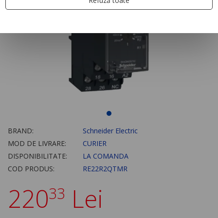
Refuză toate
BRAND:
Schneider Electric
MOD DE LIVRARE:
CURIER
DISPONIBILITATE:
LA COMANDA
COD PRODUS:
RE22R2QTMR
220
Lei
33