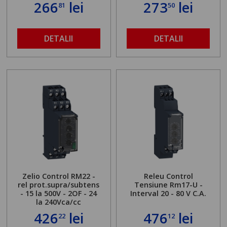
266
lei
273
lei
81
50
DETALII
DETALII
Zelio Control RM22 -
Releu Control
rel prot.supra/subtens
Tensiune Rm17-U -
- 15 la 500V - 2OF - 24
Interval 20 - 80 V C.A.
la 240Vca/cc
426
lei
476
lei
22
12