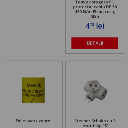
Teava corugata PE,
protectie cablu DE 50
450 N/m Elcor, rosu,
50m
4
lei
72
DETALII
Folie avertizoare
Stecher Schuko cu 3
iesiri + tip "S"