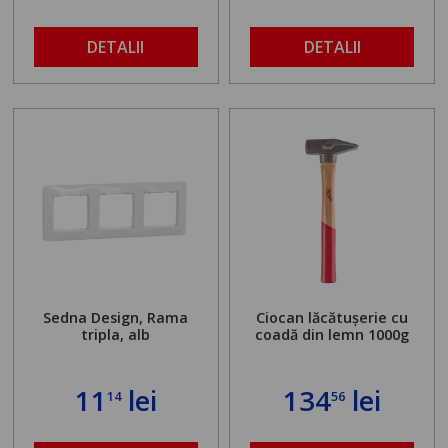
buloanelor de
ancorare. Greutate
maximă admisă de 500
DETALII
DETALII
kg și înălțime reglabilă
de la 1,8 la 2,9 m
Sedna Design, Rama
Ciocan lăcătușerie cu
tripla, alb
coadă din lemn 1000g
11
lei
134
lei
14
56