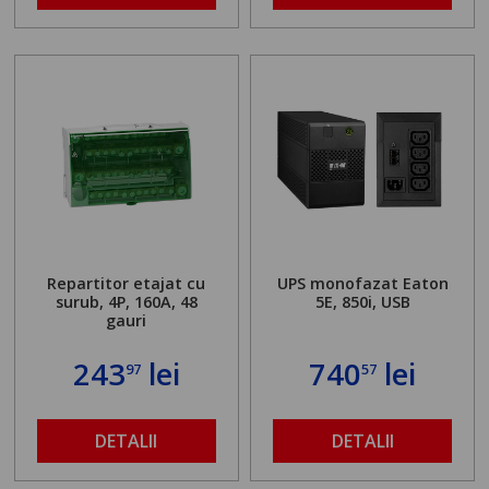
Repartitor etajat cu
UPS monofazat Eaton
surub, 4P, 160A, 48
5E, 850i, USB
gauri
243
lei
740
lei
97
57
DETALII
DETALII