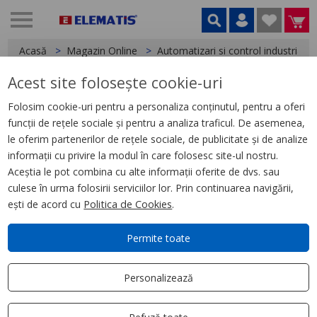
Acasă
Magazin Online
Automatizari si control industrial
Acest site folosește cookie-uri
< Relee
Folosim cookie-uri pentru a personaliza conținutul, pentru a oferi
funcții de rețele sociale și pentru a analiza traficul. De asemenea,
Releu de Timp Stea Triunghi,
le oferim partenerilor de rețele sociale, de publicitate și de analize
0.05S300S, 1C/O
informații cu privire la modul în care folosesc site-ul nostru.
Aceștia le pot combina cu alte informații oferite de dvs. sau
culese în urma folosirii serviciilor lor. Prin continuarea navigării,
ești de acord cu
Politica de Cookies
.
Permite toate
Personalizează