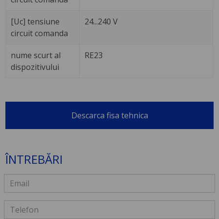
[Uc] tensiune
24...240 V
circuit comanda
nume scurt al
RE23
dispozitivului
Descarca fisa tehnica
ÎNTREBĂRI