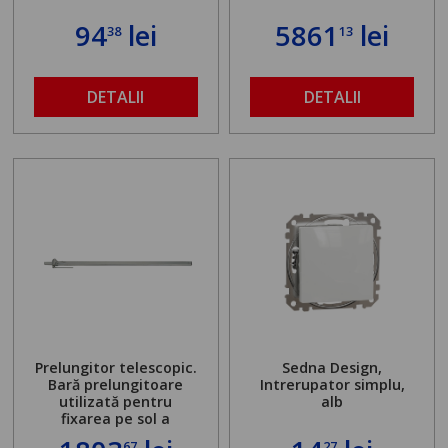
94
lei
5861
lei
38
13
DETALII
DETALII
Prelungitor telescopic.
Sedna Design,
Bară prelungitoare
Intrerupator simplu,
utilizată pentru
alb
fixarea pe sol a
standului mașinii de
67
27