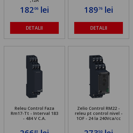
,12A
182
lei
189
lei
06
76
DETALII
DETALII
Releu Control Faza
Zelio Control RM22 -
Rm17-Tt - Interval 183
releu pt control nivel -
- 484 V C.A.
1OF - 24 la 240Vca/cc
266
lei
273
lei
81
50