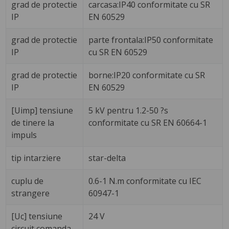
grad de protectie
carcasa:IP40 conformitate cu SR
IP
EN 60529
grad de protectie
parte frontala:IP50 conformitate
IP
cu SR EN 60529
grad de protectie
borne:IP20 conformitate cu SR
IP
EN 60529
[Uimp] tensiune
5 kV pentru 1.2-50 ?s
de tinere la
conformitate cu SR EN 60664-1
impuls
tip intarziere
star-delta
cuplu de
0.6-1 N.m conformitate cu IEC
strangere
60947-1
[Uc] tensiune
24 V
circuit comanda