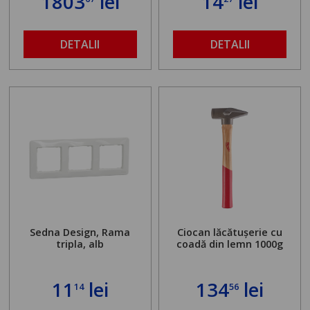
1803
lei
14
lei
găurit în locul
buloanelor de
ancorare. Greutate
maximă admisă de 500
DETALII
DETALII
kg și înălțime reglabilă
de la 1,8 la 2,9 m
Sedna Design, Rama
Ciocan lăcătușerie cu
tripla, alb
coadă din lemn 1000g
11
lei
134
lei
14
56