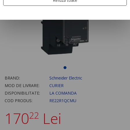
Refuză toate
BRAND:
Schneider Electric
MOD DE LIVRARE:
CURIER
DISPONIBILITATE:
LA COMANDA
COD PRODUS:
RE22R1QCMU
170
Lei
22