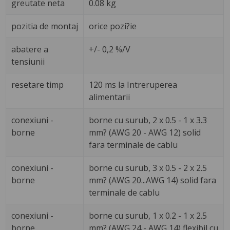
greutate neta
0.08 kg
pozitia de montaj
orice pozi?ie
abatere a
+/- 0,2 %/V
tensiunii
resetare timp
120 ms la Intreruperea
alimentarii
conexiuni -
borne cu surub, 2 x 0.5 - 1 x 3.3
borne
mm? (AWG 20 - AWG 12) solid
fara terminale de cablu
conexiuni -
borne cu surub, 3 x 0.5 - 2 x 2.5
borne
mm? (AWG 20...AWG 14) solid fara
terminale de cablu
conexiuni -
borne cu surub, 1 x 0.2 - 1 x 2.5
borne
mm? (AWG 24 - AWG 14) flexibil cu