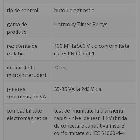
tip de control
buton diagnostic
gama de
Harmony Timer Relays
produse
rezistenta de
100 M? la 500 V c.c. conformitate
izolatie
cu SR EN 60664-1
imunitate la
10 ms
microintreruperi
puterea
35-35 VA la 240 V c.a.
consumata in VA
compatibilitate
test de imunitate la tranzienti
electromagnetica
rapizi - nivel de test: 1 kV (brida
de conectare capacitiva)nivel 3
conformitate cu IEC 61000-4-4