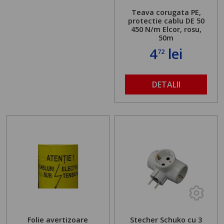
Teava corugata PE,
protectie cablu DE 50
450 N/m Elcor, rosu,
50m
4
lei
72
DETALII
Folie avertizoare
Stecher Schuko cu 3