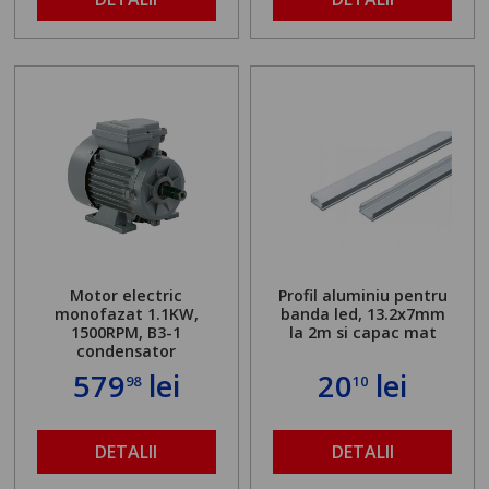
Motor electric
Profil aluminiu pentru
monofazat 1.1KW,
banda led, 13.2x7mm
1500RPM, B3-1
la 2m si capac mat
condensator
579
lei
20
lei
98
10
DETALII
DETALII