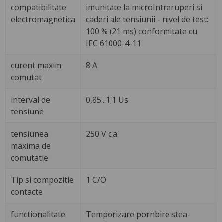
compatibilitate
imunitate la microIntreruperi si
electromagnetica
caderi ale tensiunii - nivel de test:
100 % (21 ms) conformitate cu
IEC 61000-4-11
curent maxim
8 A
comutat
interval de
0,85...1,1 Us
tensiune
tensiunea
250 V c.a.
maxima de
comutatie
Tip si compozitie
1 C/O
contacte
functionalitate
Temporizare pornbire stea-