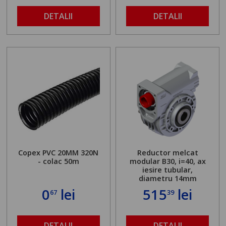
DETALII
DETALII
Copex PVC 20MM 320N
Reductor melcat
- colac 50m
modular B30, i=40, ax
iesire tubular,
diametru 14mm
0
lei
515
lei
67
39
DETALII
DETALII