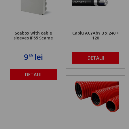
Scabox with cable
Cablu ACYAbY 3 x 240 +
sleeves IP55 Scame
120
9
lei
69
DETALII
DETALII