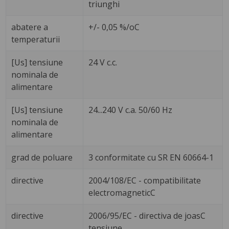
triunghi
abatere a
+/- 0,05 %/oC
temperaturii
[Us] tensiune
24 V c.c.
nominala de
alimentare
[Us] tensiune
24...240 V c.a. 50/60 Hz
nominala de
alimentare
grad de poluare
3 conformitate cu SR EN 60664-1
directive
2004/108/EC - compatibilitate
electromagneticC
directive
2006/95/EC - directiva de joasC
tensiune