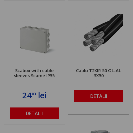
Scabox with cable
Cablu T2XIR 50 OL-AL
sleeves Scame IP55
3X50
24
lei
03
DETALII
DETALII