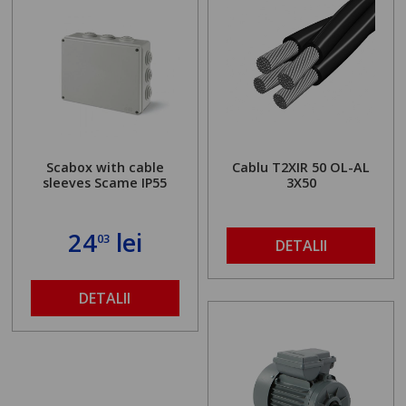
Scabox with cable
Cablu T2XIR 50 OL-AL
sleeves Scame IP55
3X50
24
lei
03
DETALII
DETALII