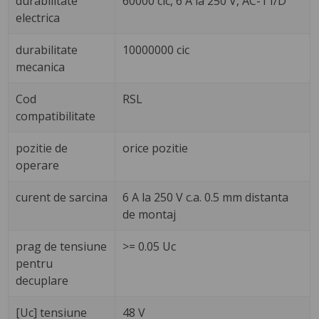
durabilitate
60000 cic, 6 A la 250 V, AC-1 I/D
electrica
durabilitate
10000000 cic
mecanica
Cod
RSL
compatibilitate
pozitie de
orice pozitie
operare
curent de sarcina
6 A la 250 V c.a. 0.5 mm distanta
de montaj
prag de tensiune
>= 0.05 Uc
pentru
decuplare
[Uc] tensiune
48 V