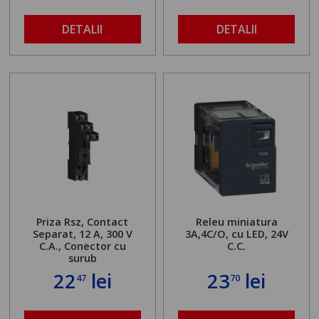
DETALII
DETALII
Priza Rsz, Contact
Releu miniatura
Separat, 12 A,
300 V
3A,4C/O, cu LED, 24V
C.A., Conector cu
C.C.
surub
22
lei
23
lei
47
70