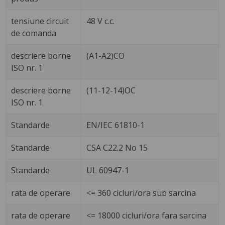
tensiune circuit
48 V c.c.
de comanda
descriere borne
(A1-A2)CO
ISO nr. 1
descriere borne
(11-12-14)OC
ISO nr. 1
Standarde
EN/IEC 61810-1
Standarde
CSA C22.2 No 15
Standarde
UL 60947-1
rata de operare
<= 360 cicluri/ora sub sarcina
rata de operare
<= 18000 cicluri/ora fara sarcina