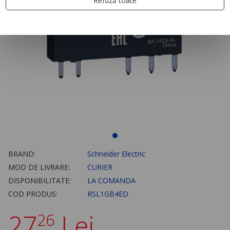
Refuză toate
BRAND:
Schneider Electric
MOD DE LIVRARE:
CURIER
DISPONIBILITATE:
LA COMANDA
COD PRODUS:
RSL1GB4ED
27
Lei
26