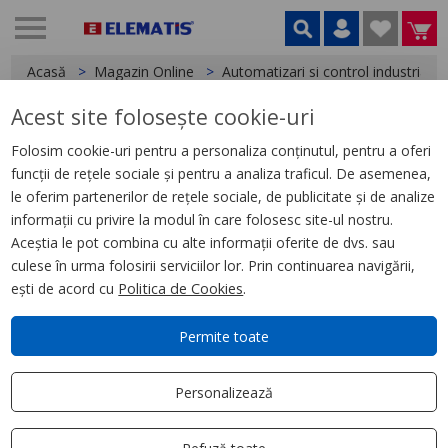
Acasă
Magazin Online
Automatizari si control industrial
Acest site folosește cookie-uri
< Relee
Folosim cookie-uri pentru a personaliza conținutul, pentru a oferi
funcții de rețele sociale și pentru a analiza traficul. De asemenea,
Releu Interfata Miniatura, Zelio
le oferim partenerilor de rețele sociale, de publicitate și de analize
Rsl, 1 I/D Nivel Redus, 48 V C.C.,
informații cu privire la modul în care folosesc site-ul nostru.
6 A
Aceștia le pot combina cu alte informații oferite de dvs. sau
culese în urma folosirii serviciilor lor. Prin continuarea navigării,
ești de acord cu
Politica de Cookies
.
Permite toate
Personalizează