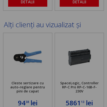
DETALII
DETALII
Alți clienți au vizualizat și
Cleste sertizare cu
SpaceLogic, Controller
auto-reglare pentru
RP-C Pro RP-C-16B-F-
pini de capat
230V
94
lei
5861
lei
38
13