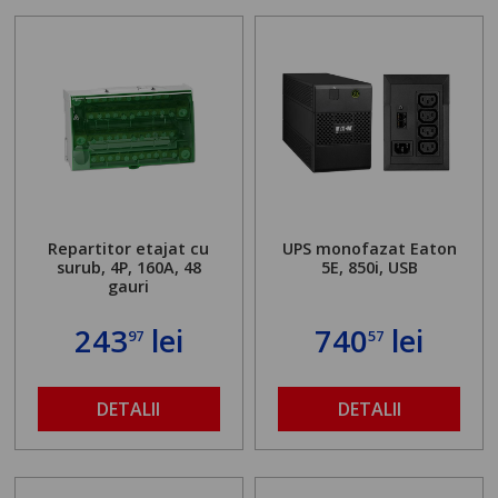
Repartitor etajat cu
UPS monofazat Eaton
surub, 4P, 160A, 48
5E, 850i, USB
gauri
243
lei
740
lei
97
57
DETALII
DETALII