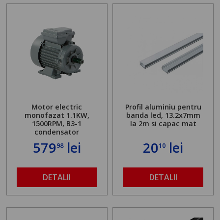
Motor electric
Profil aluminiu pentru
monofazat 1.1KW,
banda led, 13.2x7mm
1500RPM, B3-1
la 2m si capac mat
condensator
579
lei
20
lei
98
10
DETALII
DETALII