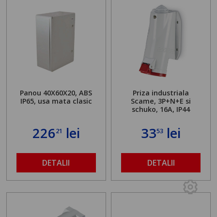
Panou 40X60X20, ABS
Priza industriala
IP65, usa mata clasic
Scame, 3P+N+E si
schuko, 16A, IP44
226
lei
33
lei
21
53
DETALII
DETALII