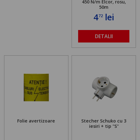
450 N/m Elcor, rosu,
50m
4
lei
72
DETALII
Folie avertizoare
Stecher Schuko cu 3
iesiri + tip "S"