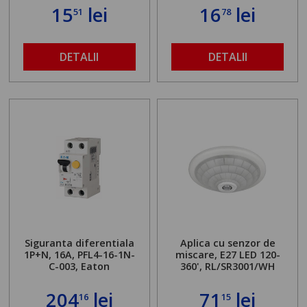
15
lei
16
lei
51
78
DETALII
DETALII
Siguranta diferentiala
Aplica cu senzor de
1P+N, 16A, PFL4-16-1N-
miscare, E27 LED 120-
C-003, Eaton
360', RL/SR3001/WH
204
lei
71
lei
16
15