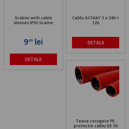
Scabox with cable
Cablu ACYAbY 3 x 240 +
sleeves IP55 Scame
120
9
lei
69
DETALII
DETALII
Teava corugata PE,
protectie cablu DE 50