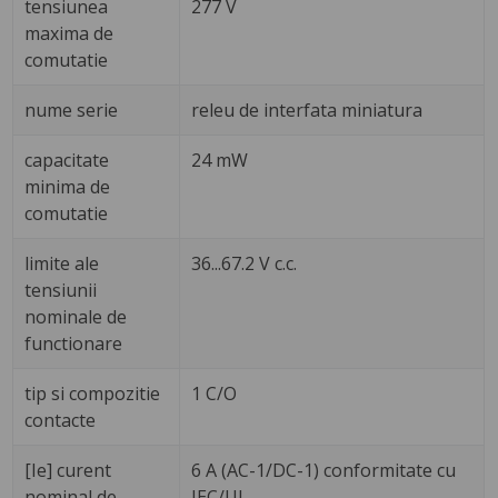
tensiunea
277 V
maxima de
comutatie
nume serie
releu de interfata miniatura
capacitate
24 mW
minima de
comutatie
limite ale
36...67.2 V c.c.
tensiunii
nominale de
functionare
tip si compozitie
1 C/O
contacte
[Ie] curent
6 A (AC-1/DC-1) conformitate cu
nominal de
IEC/UL