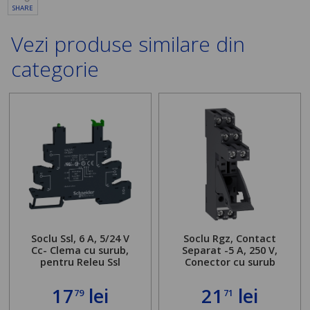
SHARE
Vezi produse similare din
categorie
Soclu Ssl, 6 A, 5/24 V
Soclu Rgz, Contact
Cc- Clema cu surub,
Separat -5 A, 250 V,
pentru Releu Ssl
Conector cu surub
17
lei
21
lei
79
71