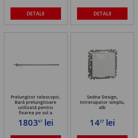
DETALII
DETALII
Prelungitor telescopic.
Sedna Design,
Bară prelungitoare
Intrerupator simplu,
utilizată pentru
alb
fixarea pe sol a
standului mașinii de
1803
lei
14
lei
67
27
găurit în locul
buloanelor de
ancorare. Greutate