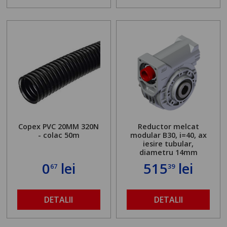
Copex PVC 20MM 320N
Reductor melcat
- colac 50m
modular B30, i=40, ax
iesire tubular,
diametru 14mm
0
lei
515
lei
67
39
DETALII
DETALII