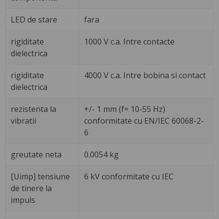
LED de stare
fara
rigiditate
1000 V c.a. Intre contacte
dielectrica
rigiditate
4000 V c.a. Intre bobina si contact
dielectrica
rezistenta la
+/- 1 mm (f= 10-55 Hz)
vibratii
conformitate cu EN/IEC 60068-2-
6
greutate neta
0.0054 kg
[Uimp] tensiune
6 kV conformitate cu IEC
de tinere la
impuls