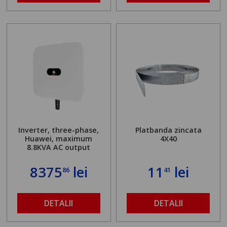
Inverter, three-phase,
Platbanda zincata
Huawei, maximum
4X40
8.8KVA AC output
8375
lei
11
lei
86
41
DETALII
DETALII