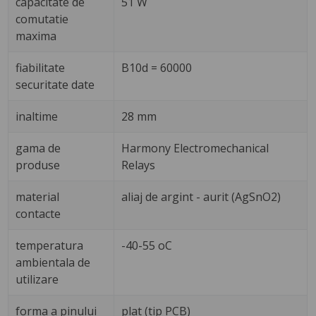
capacitate de
51 W
comutatie
maxima
fiabilitate
B10d = 60000
securitate date
inaltime
28 mm
gama de
Harmony Electromechanical
produse
Relays
material
aliaj de argint - aurit (AgSnO2)
contacte
temperatura
-40-55 oC
ambientala de
utilizare
forma a pinului
plat (tip PCB)