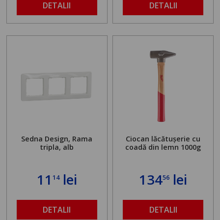
maximă admisă de 500
DETALII
DETALII
kg și înălțime reglabilă
de la 1,8 la 2,9 m
Sedna Design, Rama
Ciocan lăcătușerie cu
tripla, alb
coadă din lemn 1000g
11
lei
134
lei
14
56
DETALII
DETALII