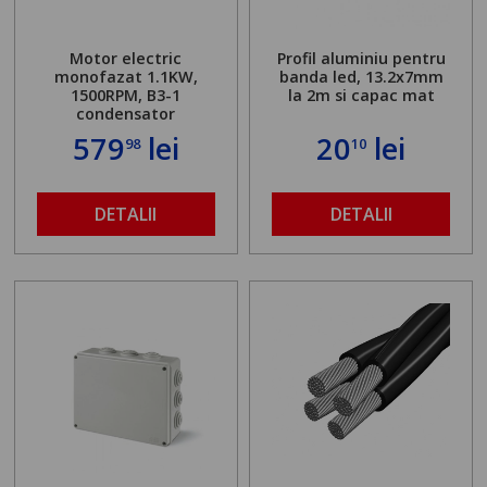
Motor electric
Profil aluminiu pentru
monofazat 1.1KW,
banda led, 13.2x7mm
1500RPM, B3-1
la 2m si capac mat
condensator
579
lei
20
lei
98
10
DETALII
DETALII