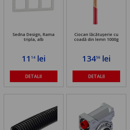
Sedna Design, Rama
Ciocan lăcătușerie cu
tripla, alb
coadă din lemn 1000g
11
lei
134
lei
14
56
DETALII
DETALII