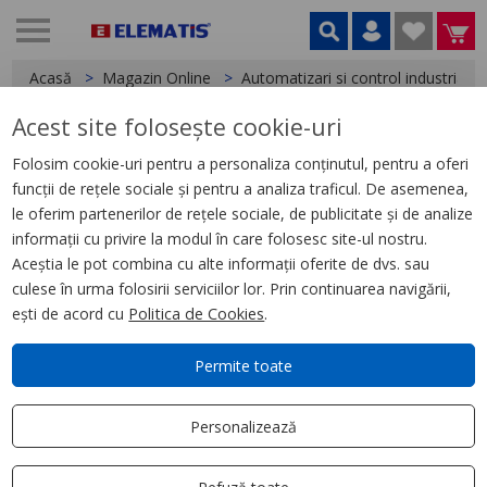
Acasă
Magazin Online
Automatizari si control industrial
Acest site folosește cookie-uri
< Relee
Folosim cookie-uri pentru a personaliza conținutul, pentru a oferi
funcții de rețele sociale și pentru a analiza traficul. De asemenea,
Releu miniatura 3A,4C/O, cu
le oferim partenerilor de rețele sociale, de publicitate și de analize
LED, 48V C.C.
informații cu privire la modul în care folosesc site-ul nostru.
Aceștia le pot combina cu alte informații oferite de dvs. sau
culese în urma folosirii serviciilor lor. Prin continuarea navigării,
ești de acord cu
Politica de Cookies
.
Permite toate
Personalizează