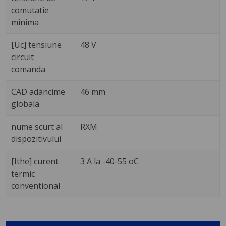
comutatie
minima
[Uc] tensiune
48 V
circuit
comanda
CAD adancime
46 mm
globala
nume scurt al
RXM
dispozitivului
[Ithe] curent
3 A la -40-55 oC
termic
conventional