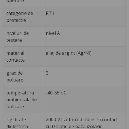
operare
categorie de
RT I
protectie
niveluri de
nivel A
testare
material
aliaj de argint (Ag/Ni)
contacte
grad de
2
poluare
temperatura
-40-55 oC
ambientala de
utilizare
rigiditate
2000 V c.a. Intre bobinC si contact
dielectrica
cu Izolatie de baza izola?ie