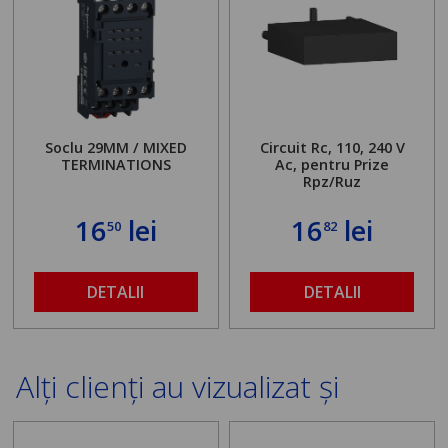
Soclu 29MM / MIXED
Circuit Rc, 110, 240 V
TERMINATIONS
Ac, pentru Prize
Rpz/Ruz
16
lei
16
lei
50
82
DETALII
DETALII
Alți clienți au vizualizat și