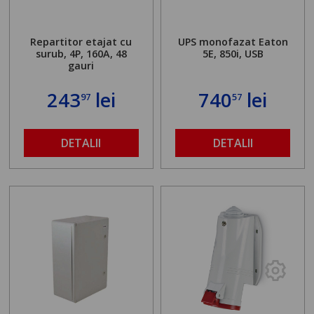
Repartitor etajat cu
UPS monofazat Eaton
surub, 4P, 160A, 48
5E, 850i, USB
gauri
243
lei
740
lei
97
57
DETALII
DETALII