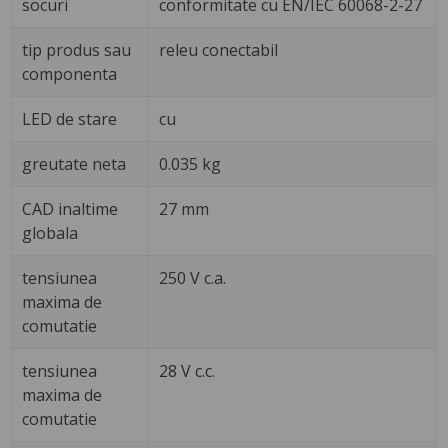
socuri
conformitate cu EN/IEC 60068-2-27
tip produs sau
releu conectabil
componenta
LED de stare
cu
greutate neta
0.035 kg
CAD inaltime
27 mm
globala
tensiunea
250 V c.a.
maxima de
comutatie
tensiunea
28 V c.c.
maxima de
comutatie