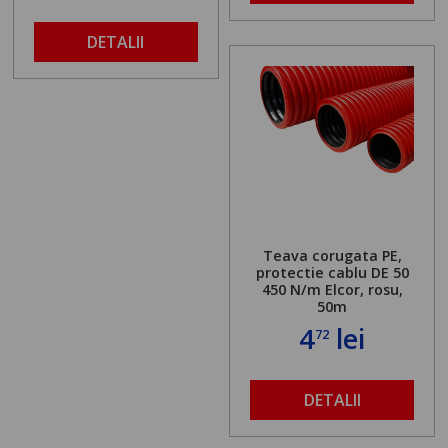
DETALII
Teava corugata PE,
protectie cablu DE 50
450 N/m Elcor, rosu,
50m
4
lei
72
DETALII