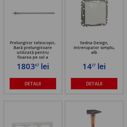
Prelungitor telescopic.
Sedna Design,
Bară prelungitoare
Intrerupator simplu,
utilizată pentru
alb
fixarea pe sol a
standului mașinii de
1803
lei
14
lei
67
27
găurit în locul
buloanelor de
ancorare. Greutate
maximă admisă de 500
DETALII
DETALII
kg și înălțime reglabilă
de la 1,8 la 2,9 m