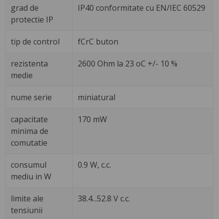
grad de
IP40 conformitate cu EN/IEC 60529
protectie IP
tip de control
fCrC buton
rezistenta
2600 Ohm la 23 oC +/- 10 %
medie
nume serie
miniatural
capacitate
170 mW
minima de
comutatie
consumul
0.9 W, c.c.
mediu in W
limite ale
38.4...52.8 V c.c.
tensiunii