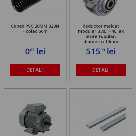
Copex PVC 20MM 320N
Reductor melcat
- colac 50m
modular B30, i=40, ax
iesire tubular,
diametru 14mm
0
lei
515
lei
67
39
DETALII
DETALII