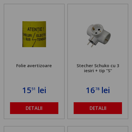
Folie avertizoare
Stecher Schuko cu 3
iesiri + tip "S"
15
lei
16
lei
51
78
DETALII
DETALII