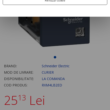
Refuză toate
BRAND:
Schneider Electric
MOD DE LIVRARE:
CURIER
DISPONIBILITATE:
LA COMANDA
COD PRODUS:
RXM4LB2ED
25
Lei
13