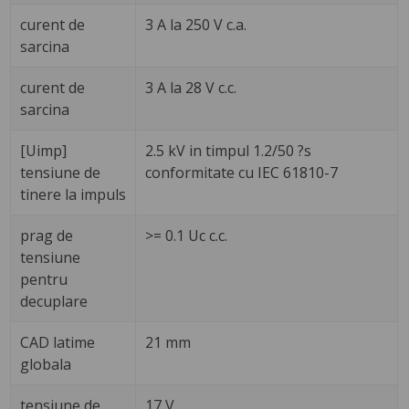
curent de
3 A la 250 V c.a.
sarcina
curent de
3 A la 28 V c.c.
sarcina
[Uimp]
2.5 kV in timpul 1.2/50 ?s
tensiune de
conformitate cu IEC 61810-7
tinere la impuls
prag de
>= 0.1 Uc c.c.
tensiune
pentru
decuplare
CAD latime
21 mm
globala
tensiune de
17 V