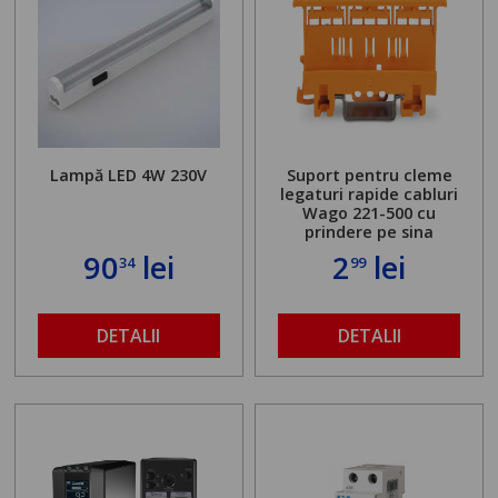
Lampă LED 4W 230V
Suport pentru cleme
legaturi rapide cabluri
Wago 221-500 cu
prindere pe sina
90
lei
2
lei
34
99
DETALII
DETALII