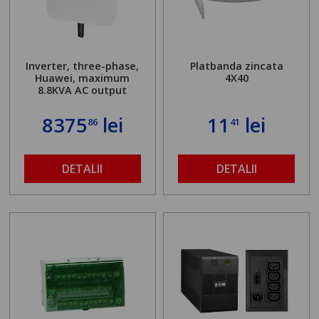
Inverter, three-phase,
Platbanda zincata
Huawei, maximum
4X40
8.8KVA AC output
8375
lei
11
lei
86
41
DETALII
DETALII