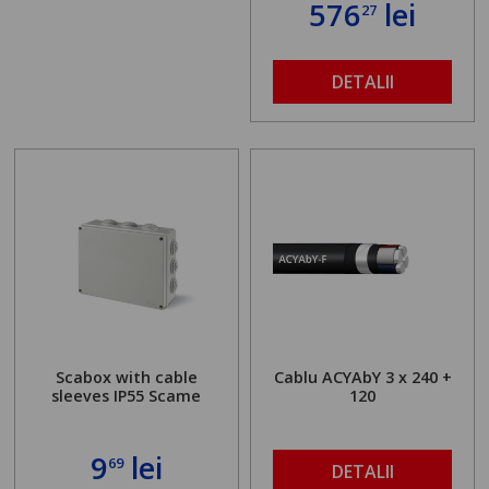
576
lei
27
DETALII
Scabox with cable
Cablu ACYAbY 3 x 240 +
sleeves IP55 Scame
120
9
lei
69
DETALII