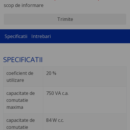
scop de informare
Trimite
Specificatii
Intrebari
SPECIFICATII
coeficient de
20 %
utilizare
capacitate de
750 VA c.a.
comutatie
maxima
capacitate de
84 W c.c.
comutatie