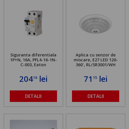
Siguranta diferentiala
Aplica cu senzor de
1P+N, 16A, PFL4-16-1N-
miscare, E27 LED 120-
C-003, Eaton
360', RL/SR3001/WH
204
lei
71
lei
16
15
DETALII
DETALII