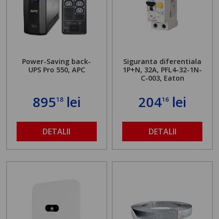
Power-Saving back-
Siguranta diferentiala
UPS Pro 550, APC
1P+N, 32A, PFL4-32-1N-
C-003, Eaton
895
lei
204
lei
18
16
DETALII
DETALII