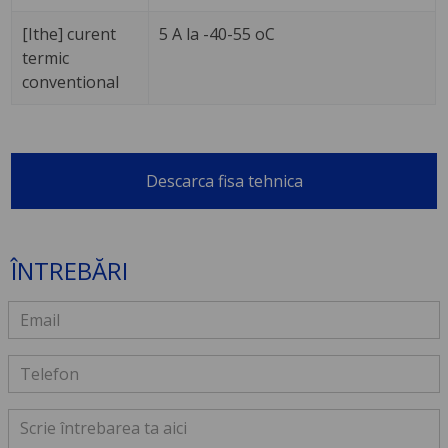
[Ithe] curent
5 A la -40-55 oC
termic
conventional
Descarca fisa tehnica
ÎNTREBĂRI