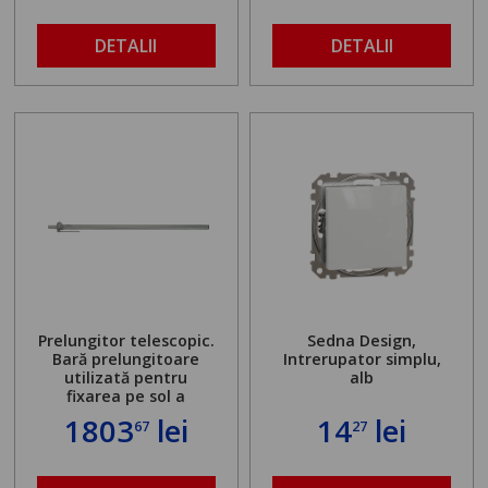
DETALII
DETALII
Prelungitor telescopic.
Sedna Design,
Bară prelungitoare
Intrerupator simplu,
utilizată pentru
alb
fixarea pe sol a
standului mașinii de
1803
lei
14
lei
67
27
găurit în locul
buloanelor de
ancorare. Greutate