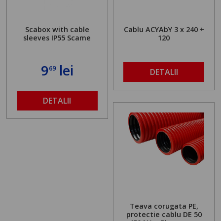
Scabox with cable
Cablu ACYAbY 3 x 240 +
sleeves IP55 Scame
120
9
lei
69
DETALII
DETALII
Teava corugata PE,
protectie cablu DE 50