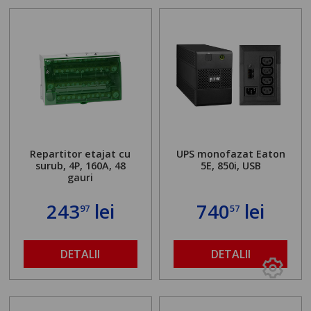
Repartitor etajat cu
UPS monofazat Eaton
surub, 4P, 160A, 48
5E, 850i, USB
gauri
243
lei
740
lei
97
57
DETALII
DETALII