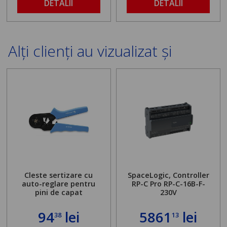
DETALII
DETALII
Alți clienți au vizualizat și
Cleste sertizare cu
SpaceLogic, Controller
auto-reglare pentru
RP-C Pro RP-C-16B-F-
pini de capat
230V
94
lei
5861
lei
38
13