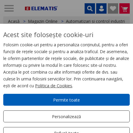
Acasă
Magazin Online
Automatizari si control industrial
Acest site folosește cookie-uri
< Relee
Folosim cookie-uri pentru a personaliza conținutul, pentru a oferi
funcții de rețele sociale și pentru a analiza traficul. De asemenea,
Releu miniatura 5A,2C/O, cu
le oferim partenerilor de rețele sociale, de publicitate și de analize
LED, 230V C.A.
informații cu privire la modul în care folosesc site-ul nostru.
Aceștia le pot combina cu alte informații oferite de dvs. sau
culese în urma folosirii serviciilor lor. Prin continuarea navigării,
ești de acord cu
Politica de Cookies
.
Permite toate
Personalizează