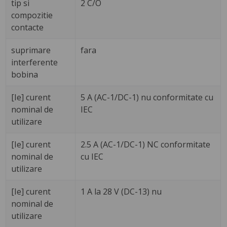
tip si
2 C/O
compozitie
contacte
suprimare
fara
interferente
bobina
[Ie] curent
5 A (AC-1/DC-1) nu conformitate cu
nominal de
IEC
utilizare
[Ie] curent
2.5 A (AC-1/DC-1) NC conformitate
nominal de
cu IEC
utilizare
[Ie] curent
1 A la 28 V (DC-13) nu
nominal de
utilizare