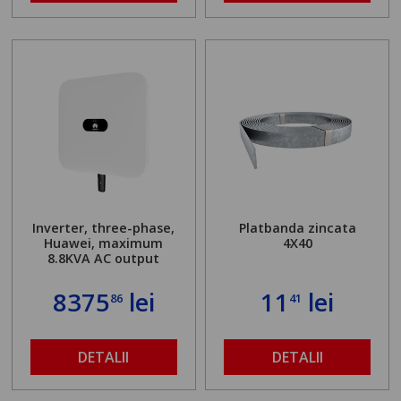
Inverter, three-phase,
Platbanda zincata
Huawei, maximum
4X40
8.8KVA AC output
8375
lei
11
lei
86
41
DETALII
DETALII