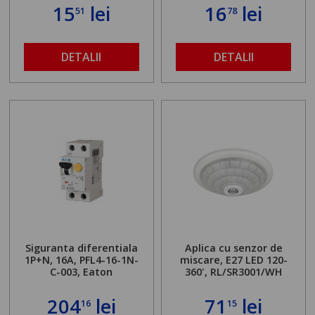
15
lei
16
lei
51
78
DETALII
DETALII
Siguranta diferentiala
Aplica cu senzor de
1P+N, 16A, PFL4-16-1N-
miscare, E27 LED 120-
C-003, Eaton
360', RL/SR3001/WH
204
lei
71
lei
16
15