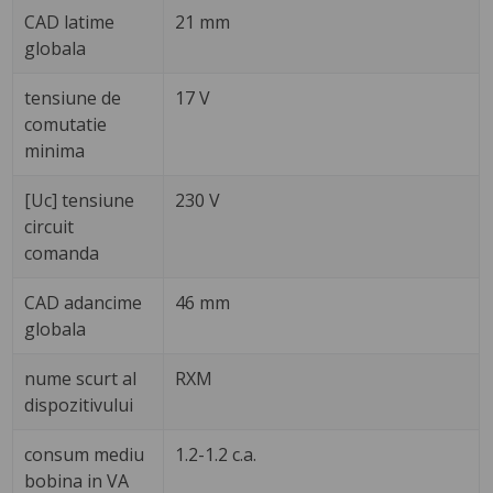
CAD latime
21 mm
globala
tensiune de
17 V
comutatie
minima
[Uc] tensiune
230 V
circuit
comanda
CAD adancime
46 mm
globala
nume scurt al
RXM
dispozitivului
consum mediu
1.2-1.2 c.a.
bobina in VA