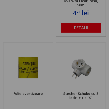
450 N/m Elcor, rosu,
50m
4
lei
72
DETALII
Folie avertizoare
Stecher Schuko cu 3
iesiri + tip "S"