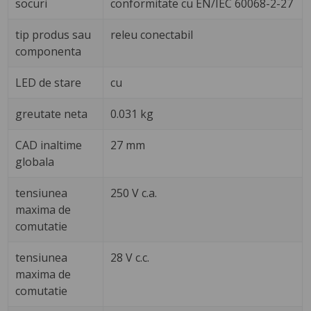
socuri
conformitate cu EN/IEC 60068-2-27
tip produs sau
releu conectabil
componenta
LED de stare
cu
greutate neta
0.031 kg
CAD inaltime
27 mm
globala
tensiunea
250 V c.a.
maxima de
comutatie
tensiunea
28 V c.c.
maxima de
comutatie