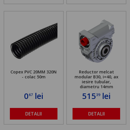
Copex PVC 20MM 320N
Reductor melcat
- colac 50m
modular B30, i=40, ax
iesire tubular,
diametru 14mm
0
lei
515
lei
67
39
DETALII
DETALII