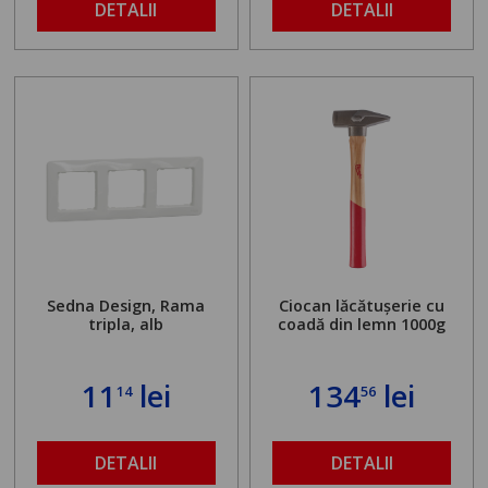
maximă admisă de 500
DETALII
DETALII
kg și înălțime reglabilă
de la 1,8 la 2,9 m
Sedna Design, Rama
Ciocan lăcătușerie cu
tripla, alb
coadă din lemn 1000g
11
lei
134
lei
14
56
DETALII
DETALII