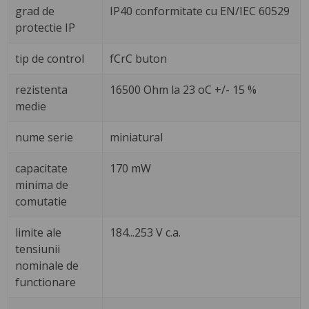
grad de
IP40 conformitate cu EN/IEC 60529
protectie IP
tip de control
fCrC buton
rezistenta
16500 Ohm la 23 oC +/- 15 %
medie
nume serie
miniatural
capacitate
170 mW
minima de
comutatie
limite ale
184...253 V c.a.
tensiunii
nominale de
functionare