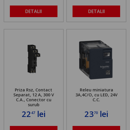
DETALII
DETALII
Priza Rsz, Contact
Releu miniatura
Separat, 12 A,
300 V
3A,4C/O, cu LED, 24V
C.A., Conector cu
C.C.
surub
22
lei
23
lei
47
70