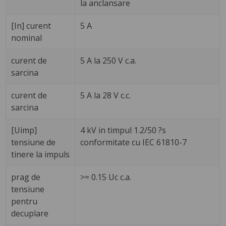
la anclansare
[In] curent
5 A
nominal
curent de
5 A la 250 V c.a.
sarcina
curent de
5 A la 28 V c.c.
sarcina
[Uimp]
4 kV in timpul 1.2/50 ?s
tensiune de
conformitate cu IEC 61810-7
tinere la impuls
prag de
>= 0.15 Uc c.a.
tensiune
pentru
decuplare