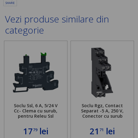
SHARE
Vezi produse similare din
categorie
Soclu Ssl, 6 A, 5/24 V
Soclu Rgz, Contact
Cc- Clema cu surub,
Separat -5 A, 250 V,
pentru Releu Ssl
Conector cu surub
17
lei
21
lei
79
71