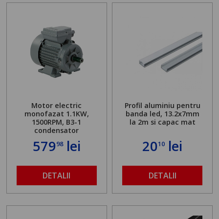
Motor electric
Profil aluminiu pentru
monofazat 1.1KW,
banda led, 13.2x7mm
1500RPM, B3-1
la 2m si capac mat
condensator
579
lei
20
lei
98
10
DETALII
DETALII