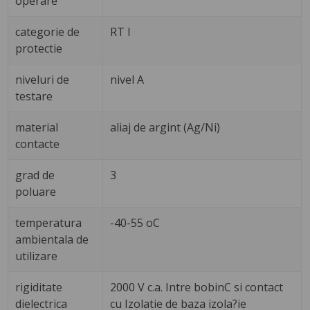
operare
categorie de
RT I
protectie
niveluri de
nivel A
testare
material
aliaj de argint (Ag/Ni)
contacte
grad de
3
poluare
temperatura
-40-55 oC
ambientala de
utilizare
rigiditate
2000 V c.a. Intre bobinC si contact
dielectrica
cu Izolatie de baza izola?ie