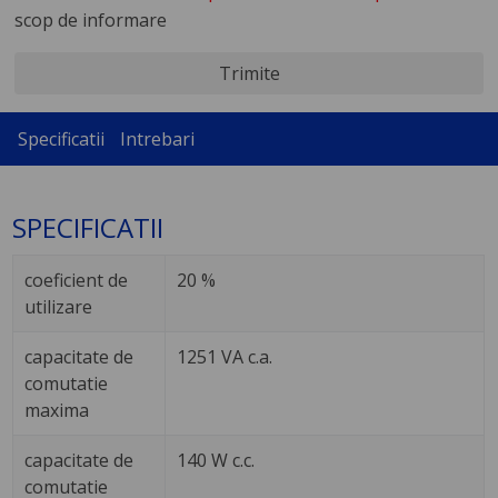
scop de informare
Trimite
Specificatii
Intrebari
SPECIFICATII
coeficient de
20 %
utilizare
capacitate de
1251 VA c.a.
comutatie
maxima
capacitate de
140 W c.c.
comutatie