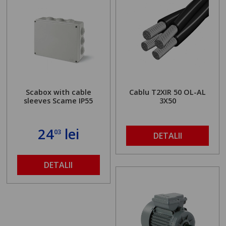
Scabox with cable
Cablu T2XIR 50 OL-AL
sleeves Scame IP55
3X50
24
lei
03
DETALII
DETALII