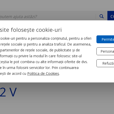
C
site folosește cookie-uri
ookie-uri pentru a personaliza conținutul, pentru a oferi
Permite
DE STOC
SERVICII
DEVINO PARTENER
CONTACT
e rețele sociale și pentru a analiza traficul. De asemenea,
partenerilor de rețele sociale, de publicitate și de
Persona
formații cu privire la modul în care folosesc site-ul
trial
Relee
ceștia le pot combina cu alte informații oferite de dvs.
Refuză
 în urma folosirii serviciilor lor. Prin continuarea
ntat Pe Soclu cu su
, ești de acord cu
Politica de Cookies
.
12 V