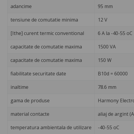
adancime
95 mm
tensiune de comutatie minima
12 V
[Ithe] curent termic conventional
6 A la -40-55 oC
capacitate de comutatie maxima
1500 VA
capacitate de comutatie maxima
150 W
fiabilitate securitate date
B10d = 60000
inaltime
78.6 mm
gama de produse
Harmony Electr
material contacte
aliaj de argint 
temperatura ambientala de utilizare
-40-55 oC