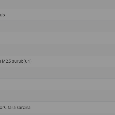
rub
u M2.5 surub(uri)
5
/orC fara sarcina