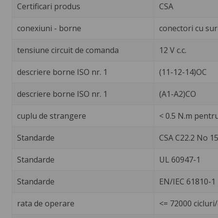
Certificari produs
CSA
conexiuni - borne
conectori cu su
tensiune circuit de comanda
12 V c.c.
descriere borne ISO nr. 1
(11-12-14)OC
descriere borne ISO nr. 1
(A1-A2)CO
cuplu de strangere
< 0.5 N.m pentr
Standarde
CSA C22.2 No 1
Standarde
UL 60947-1
Standarde
EN/IEC 61810-1
rata de operare
<= 72000 cicluri