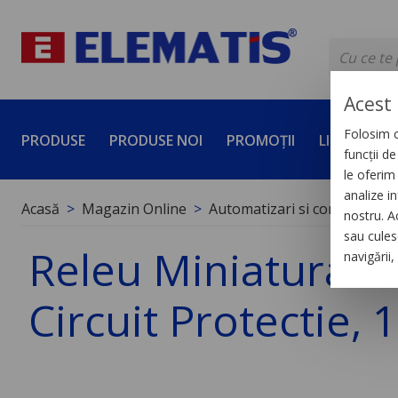
Acest 
Folosim c
PRODUSE
PRODUSE NOI
PROMOȚII
LICHIDĂRI 
funcții d
le oferim 
analize in
Acasă
Magazin Online
Automatizari si control indus
nostru. A
sau culese
Releu Miniatura Mo
navigării
Circuit Protectie, 