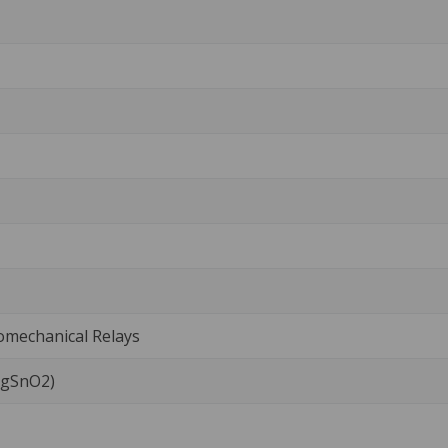
omechanical Relays
(AgSnO2)