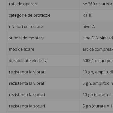
rata de operare
<= 360 cicluri/o
categorie de protectie
RT III
niveluri de testare
nivel A
suport de montare
sina DIN simetr
mod de fixare
arc de compresie
durabilitate electrica
60001 cicluri pen
rezistenta la vibratii
10 gn, amplitudi
rezistenta la vibratii
5 gn, amplitudin
rezistenta la socuri
10 gn (durata =
rezistenta la socuri
5 gn (durata = 