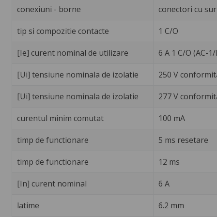
conexiuni - borne
conectori cu sur
tip si compozitie contacte
1 C/O
[Ie] curent nominal de utilizare
6 A 1 C/O (AC-1
[Ui] tensiune nominala de izolatie
250 V conformit
[Ui] tensiune nominala de izolatie
277 V conformit
curentul minim comutat
100 mA
timp de functionare
5 ms resetare
timp de functionare
12 ms
[In] curent nominal
6 A
latime
6.2 mm