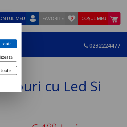
ONTUL MEU
FAVORITE
COȘUL MEU
 toate
0232224477
lizează
 toate
ruburi cu Led Si
90