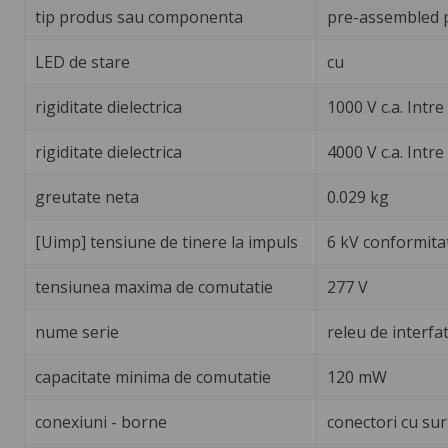
tip produs sau componenta
pre-assembled p
LED de stare
cu
rigiditate dielectrica
1000 V c.a. Intre
rigiditate dielectrica
4000 V c.a. Intre
greutate neta
0.029 kg
[Uimp] tensiune de tinere la impuls
6 kV conformita
tensiunea maxima de comutatie
277 V
nume serie
releu de interfa
capacitate minima de comutatie
120 mW
conexiuni - borne
conectori cu suru