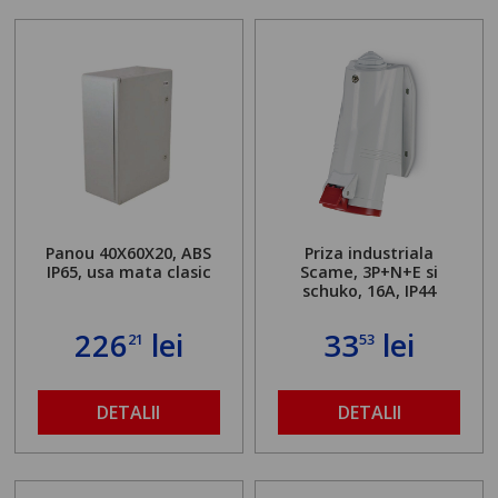
Panou 40X60X20, ABS
Priza industriala
IP65, usa mata clasic
Scame, 3P+N+E si
schuko, 16A, IP44
226
lei
33
lei
21
53
DETALII
DETALII