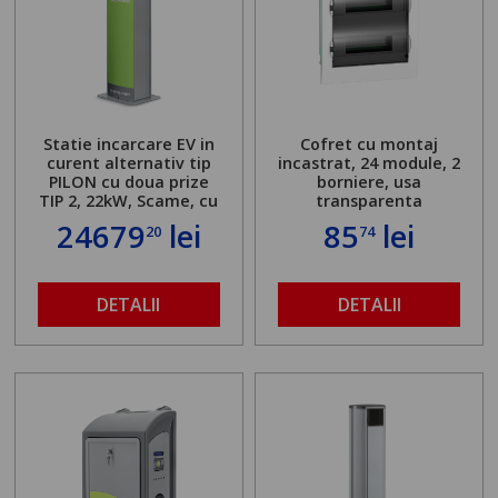
Statie incarcare EV in
Cofret cu montaj
curent alternativ tip
incastrat, 24 module, 2
PILON cu doua prize
borniere, usa
TIP 2, 22kW, Scame, cu
transparenta
server local
24679
lei
85
lei
20
74
DETALII
DETALII