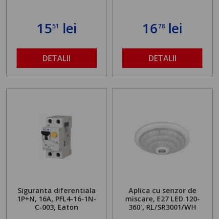
15
lei
16
lei
51
78
DETALII
DETALII
Siguranta diferentiala
Aplica cu senzor de
1P+N, 16A, PFL4-16-1N-
miscare, E27 LED 120-
C-003, Eaton
360', RL/SR3001/WH