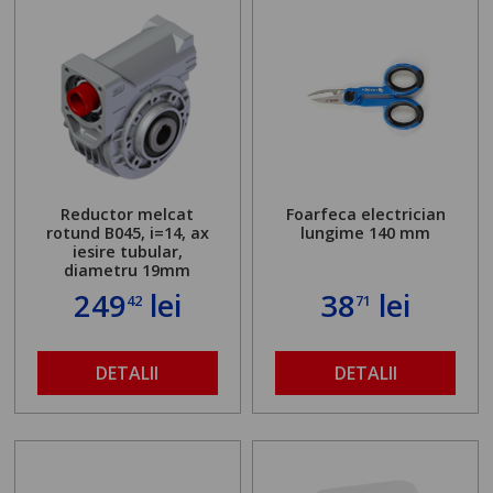
Reductor melcat
Foarfeca electrician
rotund B045, i=14, ax
lungime 140 mm
iesire tubular,
diametru 19mm
249
lei
38
lei
42
71
DETALII
DETALII