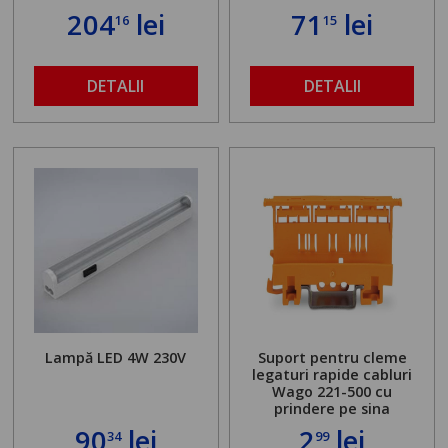
204
lei
71
lei
16
15
DETALII
DETALII
Lampă LED 4W 230V
Suport pentru cleme
legaturi rapide cabluri
Wago 221-500 cu
prindere pe sina
90
lei
2
lei
34
99