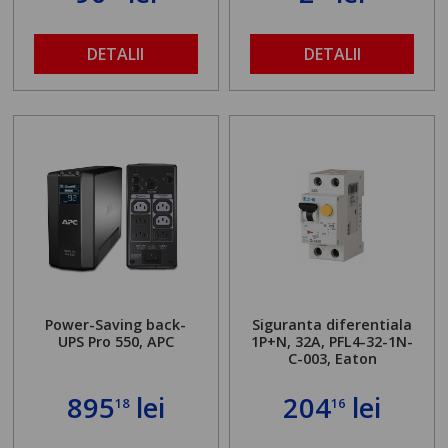
DETALII
DETALII
Power-Saving back-
Siguranta diferentiala
UPS Pro 550, APC
1P+N, 32A, PFL4-32-1N-
C-003, Eaton
895
lei
204
lei
18
16