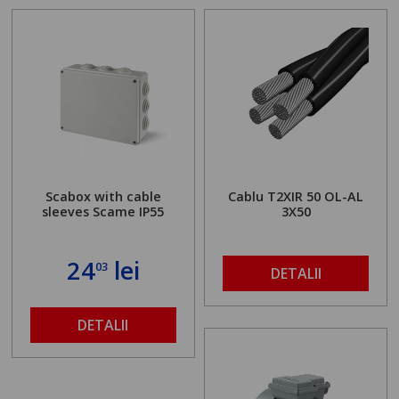
Scabox with cable
Cablu T2XIR 50 OL-AL
sleeves Scame IP55
3X50
24
lei
03
DETALII
DETALII