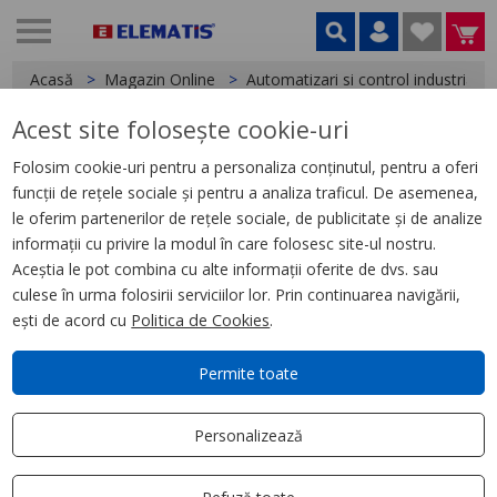
Acasă
Magazin Online
Automatizari si control industrial
Acest site folosește cookie-uri
< Relee
Folosim cookie-uri pentru a personaliza conținutul, pentru a oferi
funcții de rețele sociale și pentru a analiza traficul. De asemenea,
Releu Multifunctie, 24Vcc/24,
le oferim partenerilor de rețele sociale, de publicitate și de analize
240 Vca, 2 I/D
informații cu privire la modul în care folosesc site-ul nostru.
Aceștia le pot combina cu alte informații oferite de dvs. sau
culese în urma folosirii serviciilor lor. Prin continuarea navigării,
ești de acord cu
Politica de Cookies
.
Permite toate
Personalizează