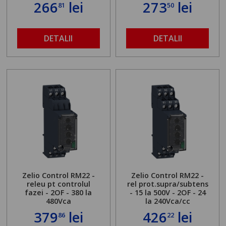
266
lei
273
lei
81
50
DETALII
DETALII
Zelio Control RM22 -
Zelio Control RM22 -
releu pt controlul
rel prot.supra/subtens
fazei - 2OF - 380 la
- 15 la 500V - 2OF - 24
480Vca
la 240Vca/cc
379
lei
426
lei
86
22