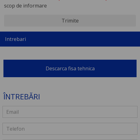
scop de informare
Trimite
Intrebari
Descarca fisa tehnica
ÎNTREBĂRI