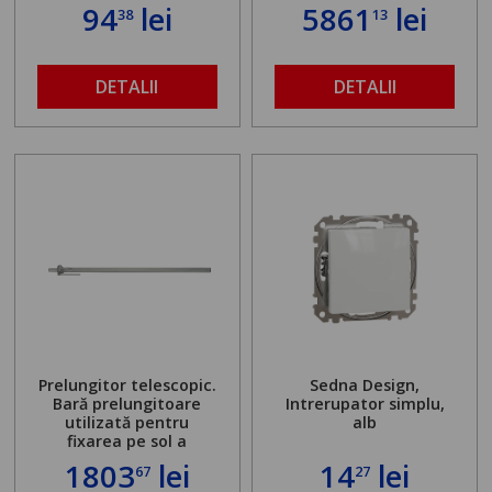
94
lei
5861
lei
38
13
DETALII
DETALII
Prelungitor telescopic.
Sedna Design,
Bară prelungitoare
Intrerupator simplu,
utilizată pentru
alb
fixarea pe sol a
standului mașinii de
1803
lei
14
lei
67
27
găurit în locul