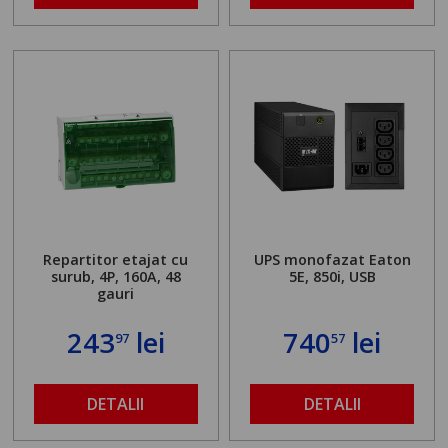
Repartitor etajat cu
UPS monofazat Eaton
surub, 4P, 160A, 48
5E, 850i, USB
gauri
243
lei
740
lei
97
57
DETALII
DETALII