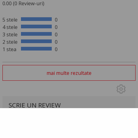
0.00 (0 Review-uri)
5 stele
0
4 stele
0
3 stele
0
2 stele
0
1 stea
0
mai multe rezultate
SCRIE UN REVIEW
Trebuie să te autentifici pentru a trimite un
review!
Intră în cont