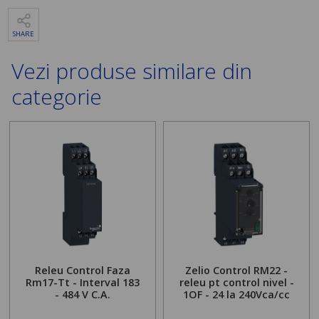
SHARE
Vezi produse similare din
categorie
Releu Control Faza
Zelio Control RM22 -
Rm17-Tt - Interval 183
releu pt control nivel -
- 484 V C.A.
1OF - 24 la 240Vca/cc