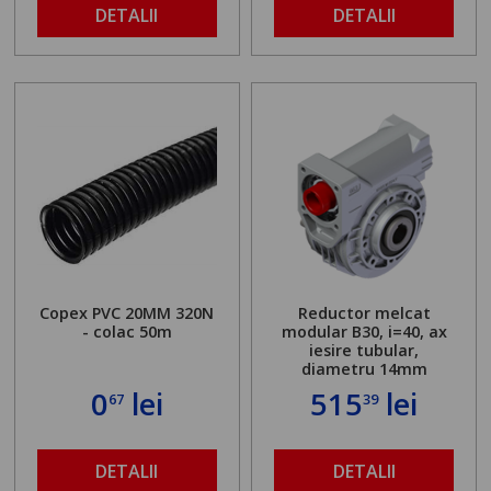
DETALII
DETALII
Copex PVC 20MM 320N
Reductor melcat
- colac 50m
modular B30, i=40, ax
iesire tubular,
diametru 14mm
0
lei
515
lei
67
39
DETALII
DETALII