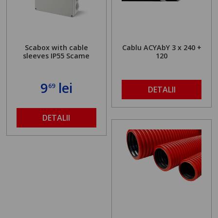
Scabox with cable
Cablu ACYAbY 3 x 240 +
sleeves IP55 Scame
120
9
lei
69
DETALII
DETALII