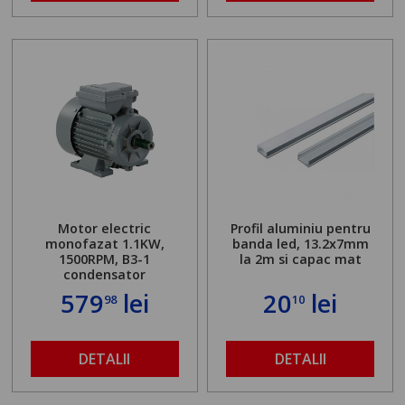
Motor electric
Profil aluminiu pentru
monofazat 1.1KW,
banda led, 13.2x7mm
1500RPM, B3-1
la 2m si capac mat
condensator
579
lei
20
lei
98
10
DETALII
DETALII