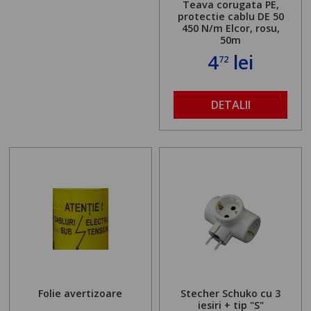
Teava corugata PE,
protectie cablu DE 50
450 N/m Elcor, rosu,
50m
4
lei
72
DETALII
Folie avertizoare
Stecher Schuko cu 3
iesiri + tip "S"