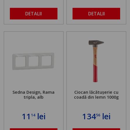
buloanelor de
ancorare. Greutate
maximă admisă de 500
DETALII
DETALII
kg și înălțime reglabilă
de la 1,8 la 2,9 m
Sedna Design, Rama
Ciocan lăcătușerie cu
tripla, alb
coadă din lemn 1000g
11
lei
134
lei
14
56