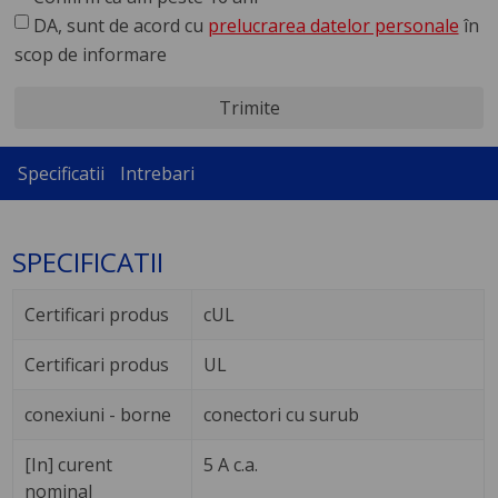
DA, sunt de acord cu
prelucrarea datelor personale
în
scop de informare
Trimite
Specificatii
Intrebari
SPECIFICATII
Certificari produs
cUL
Certificari produs
UL
conexiuni - borne
conectori cu surub
[In] curent
5 A c.a.
nominal