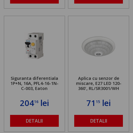
Siguranta diferentiala
Aplica cu senzor de
1P+N, 16A, PFL4-16-1N-
miscare, E27 LED 120-
C-003, Eaton
360', RL/SR3001/WH
204
lei
71
lei
16
15
DETALII
DETALII