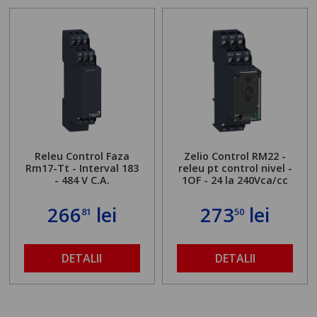
Releu Control Faza
Zelio Control RM22 -
Rm17-Tt - Interval 183
releu pt control nivel -
- 484 V C.A.
1OF - 24 la 240Vca/cc
266
lei
273
lei
81
50
DETALII
DETALII