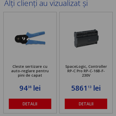
Alți clienți au vizualizat și
Cleste sertizare cu
SpaceLogic, Controller
auto-reglare pentru
RP-C Pro RP-C-16B-F-
pini de capat
230V
94
lei
5861
lei
38
13
DETALII
DETALII