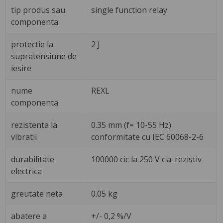
tip produs sau
single function relay
componenta
protectie la
2 J
supratensiune de
iesire
nume
REXL
componenta
rezistenta la
0.35 mm (f= 10-55 Hz)
vibratii
conformitate cu IEC 60068-2-6
durabilitate
100000 cic la 250 V c.a. rezistiv
electrica
greutate neta
0.05 kg
abatere a
+/- 0,2 %/V