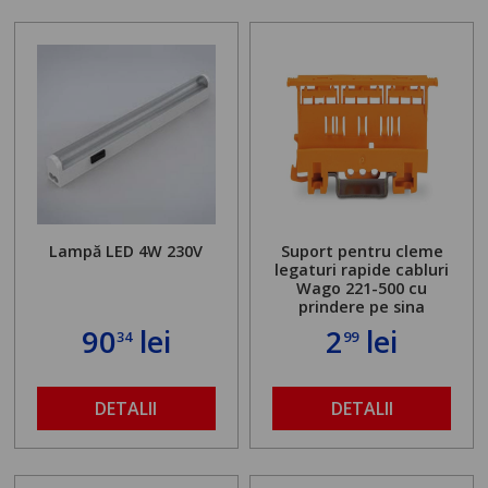
Lampă LED 4W 230V
Suport pentru cleme
legaturi rapide cabluri
Wago 221-500 cu
prindere pe sina
90
lei
2
lei
34
99
DETALII
DETALII