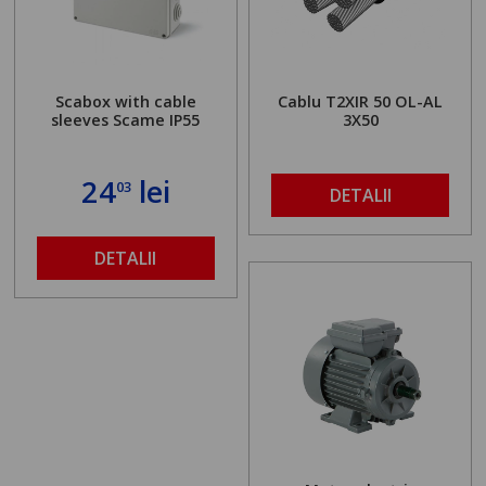
Scabox with cable
Cablu T2XIR 50 OL-AL
sleeves Scame IP55
3X50
24
lei
03
DETALII
DETALII