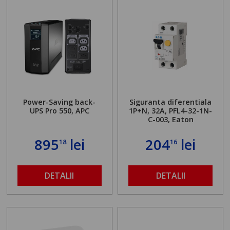
Power-Saving back-
Siguranta diferentiala
UPS Pro 550, APC
1P+N, 32A, PFL4-32-1N-
C-003, Eaton
895
lei
204
lei
18
16
DETALII
DETALII