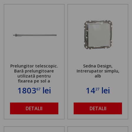
Prelungitor telescopic.
Sedna Design,
Bară prelungitoare
Intrerupator simplu,
utilizată pentru
alb
fixarea pe sol a
standului mașinii de
1803
lei
14
lei
67
27
găurit în locul
buloanelor de
ancorare. Greutate
maximă admisă de 500
DETALII
DETALII
kg și înălțime reglabilă
de la 1,8 la 2,9 m