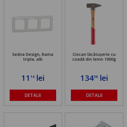
Sedna Design, Rama
Ciocan lăcătușerie cu
tripla, alb
coadă din lemn 1000g
11
lei
134
lei
14
56
DETALII
DETALII