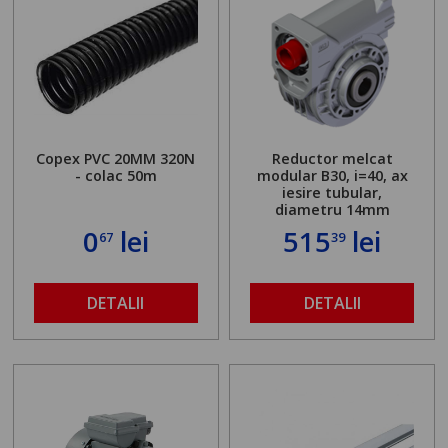
Copex PVC 20MM 320N
Reductor melcat
- colac 50m
modular B30, i=40, ax
iesire tubular,
diametru 14mm
0
lei
515
lei
67
39
DETALII
DETALII