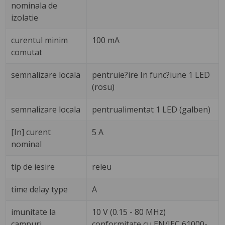
nominala de
izolatie
curentul minim
100 mA
comutat
semnalizare locala
pentruie?ire In func?iune 1 LED
(rosu)
semnalizare locala
pentrualimentat 1 LED (galben)
[In] curent
5 A
nominal
tip de iesire
releu
time delay type
A
imunitate la
10 V (0.15 - 80 MHz)
campuri
conformitate cu EN/IEC 61000-