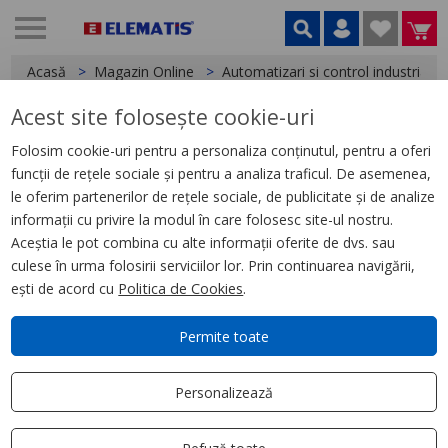
Acasă
Magazin Online
Automatizari si control industrial
Acest site folosește cookie-uri
< Relee
Folosim cookie-uri pentru a personaliza conținutul, pentru a oferi
funcții de rețele sociale și pentru a analiza traficul. De asemenea,
Releu Temporizare Intarziere
le oferim partenerilor de rețele sociale, de publicitate și de analize
Actionare, 0,1 S, 100 H, 230 V
informații cu privire la modul în care folosesc site-ul nostru.
C.A., 4 Oc
Aceștia le pot combina cu alte informații oferite de dvs. sau
culese în urma folosirii serviciilor lor. Prin continuarea navigării,
ești de acord cu
Politica de Cookies
.
Permite toate
Personalizează