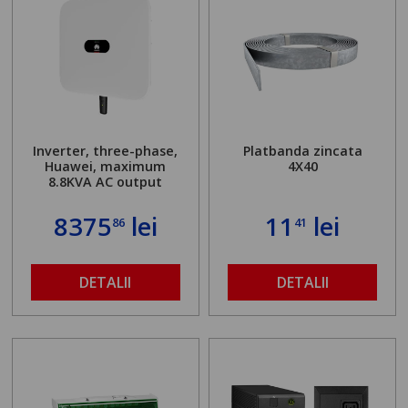
Inverter, three-phase,
Platbanda zincata
Huawei, maximum
4X40
8.8KVA AC output
8375
lei
11
lei
86
41
DETALII
DETALII