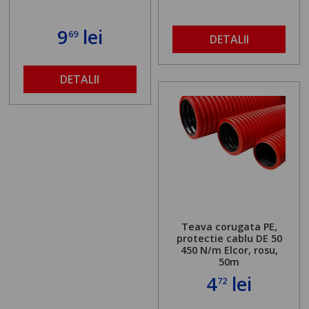
9
lei
69
DETALII
DETALII
Teava corugata PE,
protectie cablu DE 50
450 N/m Elcor, rosu,
50m
4
lei
72