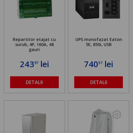
Repartitor etajat cu
UPS monofazat Eaton
surub, 4P, 160A, 48
5E, 850i, USB
gauri
243
lei
740
lei
97
57
DETALII
DETALII