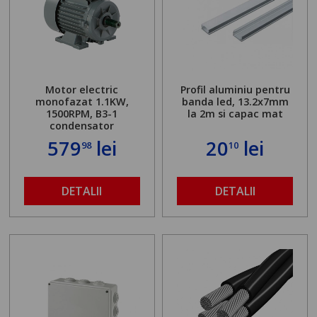
Motor electric
Profil aluminiu pentru
monofazat 1.1KW,
banda led, 13.2x7mm
1500RPM, B3-1
la 2m si capac mat
condensator
579
lei
20
lei
98
10
DETALII
DETALII