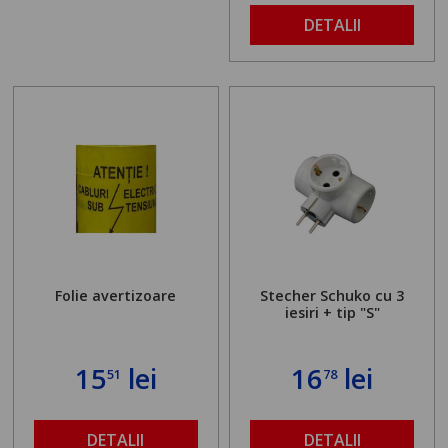
DETALII
Folie avertizoare
Stecher Schuko cu 3
iesiri + tip "S"
15
lei
16
lei
51
78
DETALII
DETALII