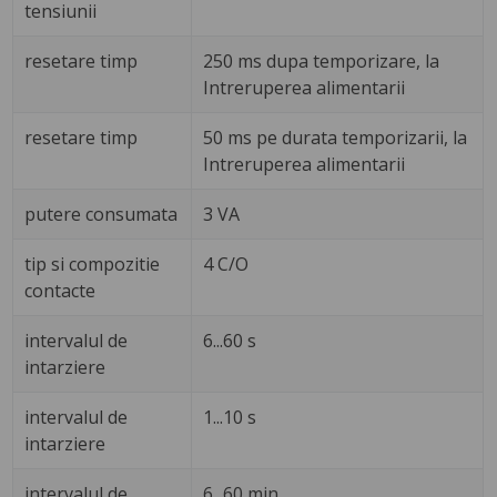
tensiunii
resetare timp
250 ms dupa temporizare, la
Intreruperea alimentarii
resetare timp
50 ms pe durata temporizarii, la
Intreruperea alimentarii
putere consumata
3 VA
tip si compozitie
4 C/O
contacte
intervalul de
6...60 s
intarziere
intervalul de
1...10 s
intarziere
intervalul de
6...60 min