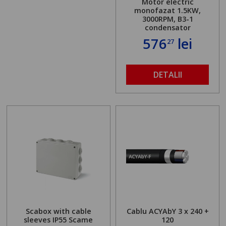
Motor electric
monofazat 1.5KW,
3000RPM, B3-1
condensator
576
lei
27
DETALII
Scabox with cable
Cablu ACYAbY 3 x 240 +
sleeves IP55 Scame
120