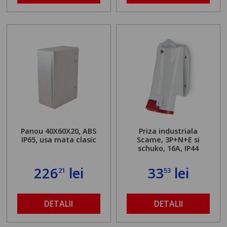
Panou 40X60X20, ABS
Priza industriala
IP65, usa mata clasic
Scame, 3P+N+E si
schuko, 16A, IP44
226
lei
33
lei
21
53
DETALII
DETALII