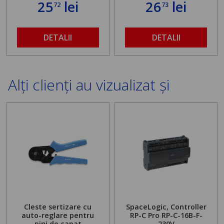
25
lei
26
lei
72
73
DETALII
DETALII
Alți clienți au vizualizat și
Cleste sertizare cu
SpaceLogic, Controller
auto-reglare pentru
RP-C Pro RP-C-16B-F-
pini de capat
230V