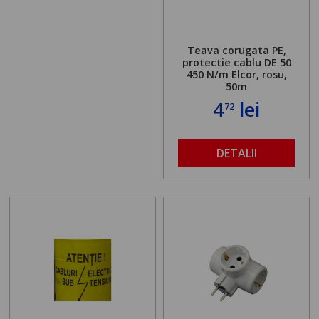
Teava corugata PE,
protectie cablu DE 50
450 N/m Elcor, rosu,
50m
4
lei
72
DETALII