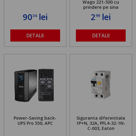
Wago 221-500 cu
prindere pe sina
90
lei
2
lei
34
99
DETALII
DETALII
Power-Saving back-
Siguranta diferentiala
UPS Pro 550, APC
1P+N, 32A, PFL4-32-1N-
C-003, Eaton