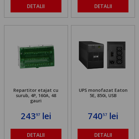
DETALII
DETALII
Repartitor etajat cu
UPS monofazat Eaton
surub, 4P, 160A, 48
5E, 850i, USB
gauri
243
lei
740
lei
97
57
DETALII
DETALII