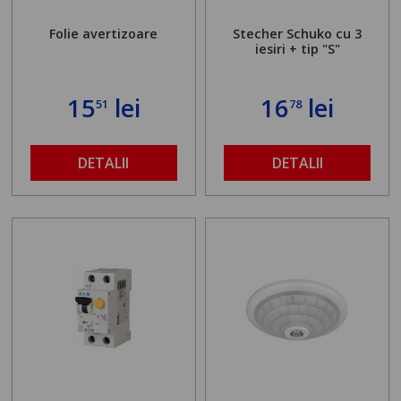
Folie avertizoare
Stecher Schuko cu 3
iesiri + tip "S"
15
lei
16
lei
51
78
DETALII
DETALII