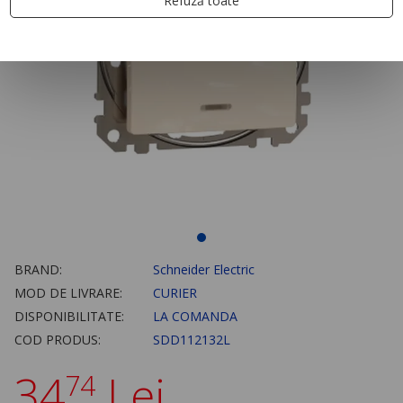
Refuză toate
BRAND:
Schneider Electric
MOD DE LIVRARE:
CURIER
DISPONIBILITATE:
LA COMANDA
COD PRODUS:
SDD112132L
34
Lei
74