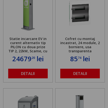
Statie incarcare EV in
Cofret cu montaj
curent alternativ tip
incastrat, 24 module, 2
PILON cu doua prize
borniere, usa
TIP 2, 22kW, Scame, cu
transparenta
server local
24679
lei
85
lei
20
74
DETALII
DETALII