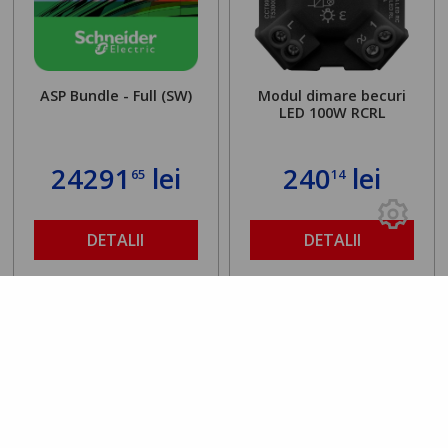
ASP Bundle - Full (SW)
Modul dimare becuri
LED 100W RCRL
24291
lei
240
lei
65
14
DETALII
DETALII
Rating 0.00
/5