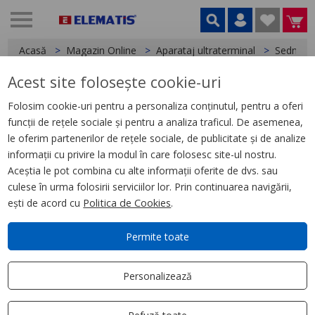
Acasă
Magazin Online
Aparataj ultraterminal
Sedna
Acest site folosește cookie-uri
< Sedna
Folosim cookie-uri pentru a personaliza conținutul, pentru a oferi
funcții de rețele sociale și pentru a analiza traficul. De asemenea,
Sedna Design, Intrerupator cu
le oferim partenerilor de rețele sociale, de publicitate și de analize
revenire indicator luminos cu
informații cu privire la modul în care folosesc site-ul nostru.
simbol lumina, bej
Aceștia le pot combina cu alte informații oferite de dvs. sau
culese în urma folosirii serviciilor lor. Prin continuarea navigării,
ești de acord cu
Politica de Cookies
.
Permite toate
Personalizează