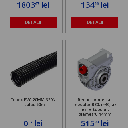
standului mașinii de
1803
lei
134
lei
67
56
găurit în locul
buloanelor de
ancorare. Greutate
maximă admisă de 500
DETALII
DETALII
kg și înălțime reglabilă
de la 1,8 la 2,9 m
Copex PVC 20MM 320N
Reductor melcat
- colac 50m
modular B30, i=40, ax
iesire tubular,
diametru 14mm
0
lei
515
lei
67
39