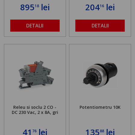
895
lei
204
lei
18
16
DETALII
DETALII
Releu si soclu 2 CO -
Potentiometru 10K
DC 230 Vac, 2 x 8A, gri
41
lei
135
lei
76
88