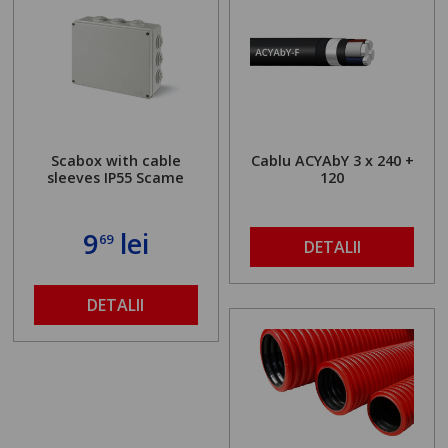
Scabox with cable
Cablu ACYAbY 3 x 240 +
sleeves IP55 Scame
120
9
lei
69
DETALII
DETALII