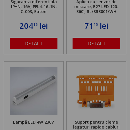
Siguranta diferentiala
Aplica cu senzor de
1P+N, 16A, PFL4-16-1N-
miscare, E27 LED 120-
C-003, Eaton
360', RL/SR3001/WH
204
lei
71
lei
16
15
DETALII
DETALII
Lampă LED 4W 230V
Suport pentru cleme
legaturi rapide cabluri