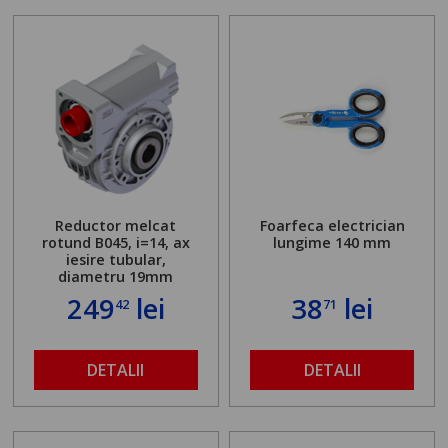
Reductor melcat
Foarfeca electrician
rotund B045, i=14, ax
lungime 140 mm
iesire tubular,
diametru 19mm
249
lei
38
lei
42
71
DETALII
DETALII