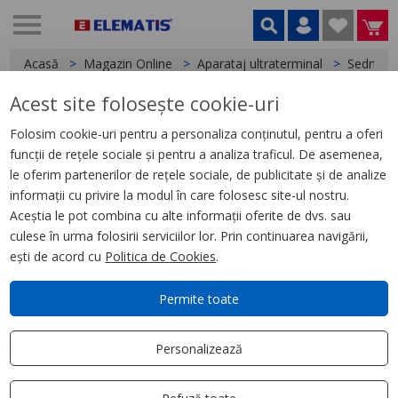
Acasă
Magazin Online
Aparataj ultraterminal
Sedna
Acest site folosește cookie-uri
< Sedna
Folosim cookie-uri pentru a personaliza conținutul, pentru a oferi
funcții de rețele sociale și pentru a analiza traficul. De asemenea,
Sedna Elements, Intrerupator
le oferim partenerilor de rețele sociale, de publicitate și de analize
cu revenire indicator luminos
informații cu privire la modul în care folosesc site-ul nostru.
cu simbol lumina, wenge
Aceștia le pot combina cu alte informații oferite de dvs. sau
culese în urma folosirii serviciilor lor. Prin continuarea navigării,
ești de acord cu
Politica de Cookies
.
Permite toate
Personalizează