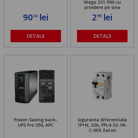
Wago 221-500 cu
prindere pe sina
90
lei
2
lei
34
99
DETALII
DETALII
Power-Saving back-
Siguranta diferentiala
UPS Pro 550, APC
1P+N, 32A, PFL4-32-1N-
C-003, Eaton