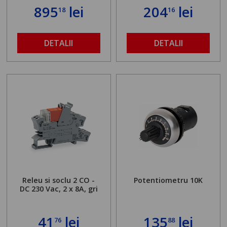
895
lei
204
lei
18
16
DETALII
DETALII
Releu si soclu 2 CO -
Potentiometru 10K
DC 230 Vac, 2 x 8A, gri
41
lei
135
lei
76
88