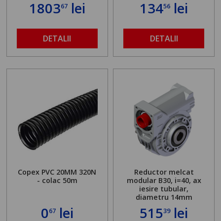
standului mașinii de
1803
lei
134
lei
67
56
găurit în locul
buloanelor de
ancorare. Greutate
maximă admisă de 500
DETALII
DETALII
kg și înălțime reglabilă
de la 1,8 la 2,9 m
Copex PVC 20MM 320N
Reductor melcat
- colac 50m
modular B30, i=40, ax
iesire tubular,
diametru 14mm
0
lei
515
lei
67
39