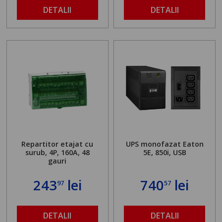
DETALII
DETALII
Repartitor etajat cu
UPS monofazat Eaton
surub, 4P, 160A, 48
5E, 850i, USB
gauri
243
lei
740
lei
97
57
DETALII
DETALII