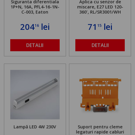
Siguranta diferentiala
Aplica cu senzor de
1P+N, 16A, PFL4-16-1N-
miscare, E27 LED 120-
C-003, Eaton
360', RL/SR3001/WH
204
lei
71
lei
16
15
DETALII
DETALII
Lampă LED 4W 230V
Suport pentru cleme
legaturi rapide cabluri