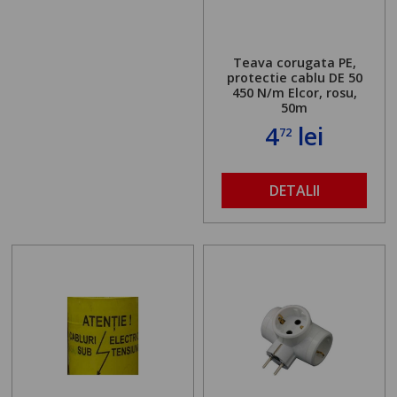
Teava corugata PE,
protectie cablu DE 50
450 N/m Elcor, rosu,
50m
4
lei
72
DETALII