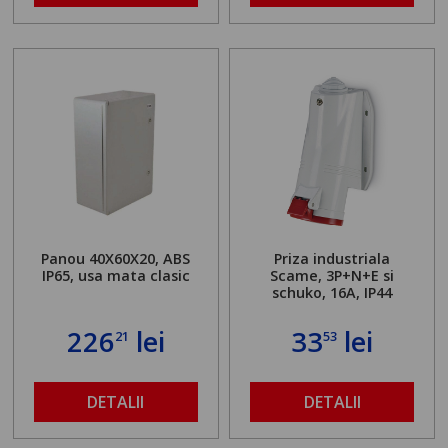
Panou 40X60X20, ABS
Priza industriala
IP65, usa mata clasic
Scame, 3P+N+E si
schuko, 16A, IP44
226
lei
33
lei
21
53
DETALII
DETALII