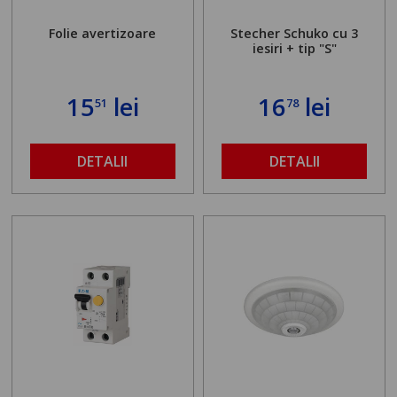
Folie avertizoare
Stecher Schuko cu 3
iesiri + tip "S"
15
lei
16
lei
51
78
DETALII
DETALII