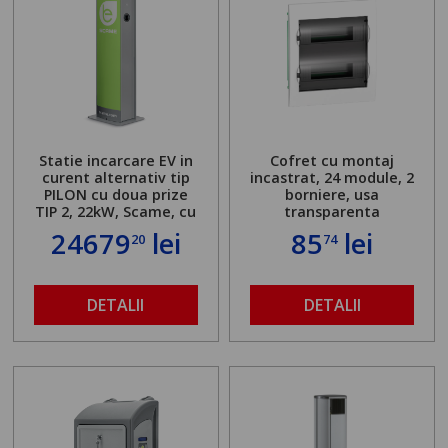
Statie incarcare EV in
Cofret cu montaj
curent alternativ tip
incastrat, 24 module, 2
PILON cu doua prize
borniere, usa
TIP 2, 22kW, Scame, cu
transparenta
server local
24679
lei
85
lei
20
74
DETALII
DETALII