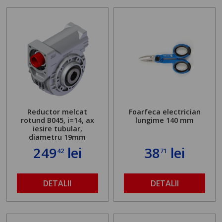
Reductor melcat
Foarfeca electrician
rotund B045, i=14, ax
lungime 140 mm
iesire tubular,
diametru 19mm
249
lei
38
lei
42
71
DETALII
DETALII