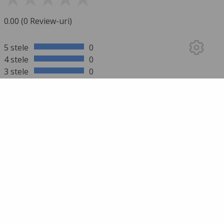
0.00 (0 Review-uri)
5 stele
0
4 stele
0
3 stele
0
2 stele
0
1 stea
0
mai multe rezultate
SCRIE UN REVIEW
Trebuie să te autentifici pentru a trimite un