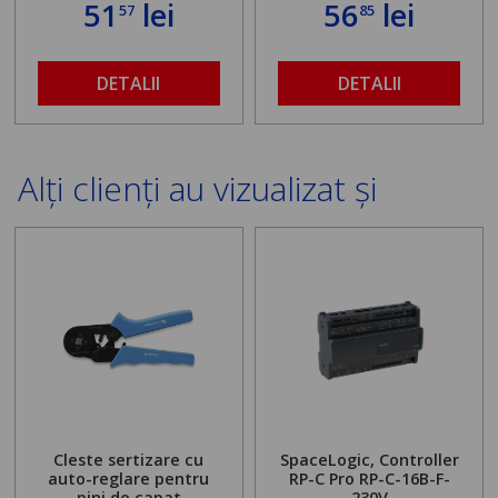
51
lei
56
lei
57
85
DETALII
DETALII
Alți clienți au vizualizat și
Cleste sertizare cu
SpaceLogic, Controller
auto-reglare pentru
RP-C Pro RP-C-16B-F-
pini de capat
230V