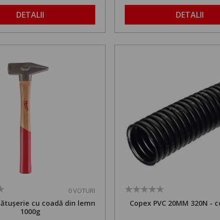
1,8 la 2,9 m
DETALII
DETALII
0 VOTURI
cătușerie cu coadă din lemn
Copex PVC 20MM 320N - c
1000g