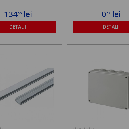
134
lei
0
lei
56
67
DETALII
DETALII