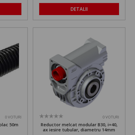
DETALII
0 VOTURI
0 VOTURI
olac 50m
Reductor melcat modular B30, i=40,
ax iesire tubular, diametru 14mm