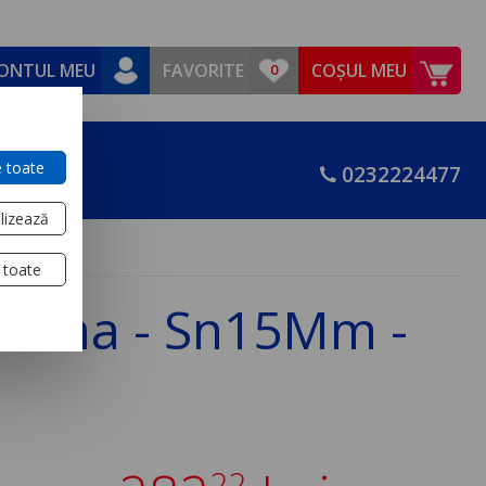
ONTUL MEU
FAVORITE
COȘUL MEU
 toate
0232224477
lizează
 toate
Alama - Sn15Mm -
22