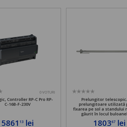
0 VOTURI
ic, Controller RP-C Pro RP-
Prelungitor telescopic
C-16B-F-230V
prelungitoare utilizată
fixarea pe sol a standului 
găurit în locul buloane
ancorare. Greutate maxi
5861
lei
1803
lei
13
67
de 500 kg și înălțime regla