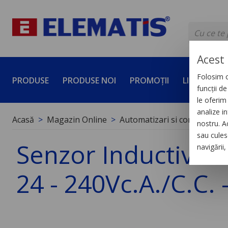
Acest 
Folosim c
PRODUSE
PRODUSE NOI
PROMOȚII
LICHIDĂRI 
funcții d
le oferim 
analize in
Acasă
Magazin Online
Automatizari si control indus
nostru. A
sau culese
Senzor Inductiv X
navigării
24 - 240Vc.A./C.C. 