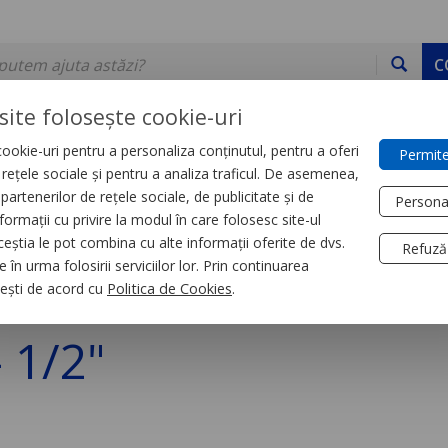
C
site folosește cookie-uri
ookie-uri pentru a personaliza conținutul, pentru a oferi
Permite
DE STOC
SERVICII
DEVINO PARTENER
CONTACT
e rețele sociale și pentru a analiza traficul. De asemenea,
partenerilor de rețele sociale, de publicitate și de
Persona
formații cu privire la modul în care folosesc site-ul
trial
Senzori și sisteme RFID
ceștia le pot combina cu alte informații oferite de dvs.
Refuză
 în urma folosirii serviciilor lor. Prin continuarea
s2 M30 - L74.7Mm - 
, ești de acord cu
Politica de Cookies
.
- 1/2"