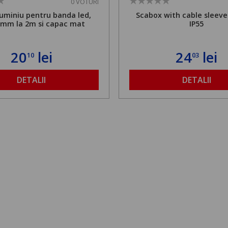
0 VOTURI
aluminiu pentru banda led,
Scabox with cable sleev
7mm la 2m si capac mat
IP55
20
lei
24
lei
10
03
DETALII
DETALII