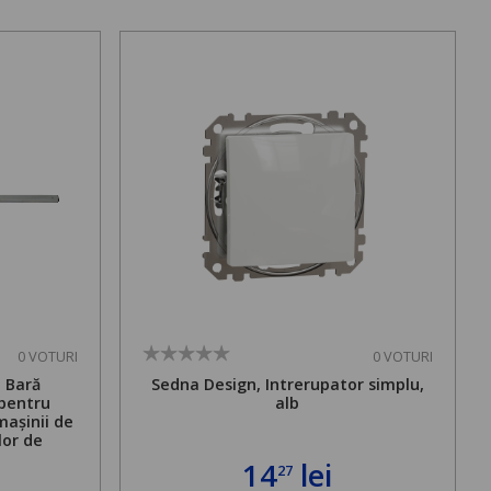
0 VOTURI
0 VOTURI
. Bară
Sedna Design, Intrerupator simplu,
 pentru
alb
mașinii de
lor de
mă admisă
14
lei
27
bilă de la