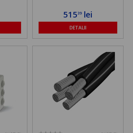
515
lei
39
DETALII