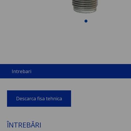
Intrebari
Descarca fisa tehnica
ÎNTREBĂRI