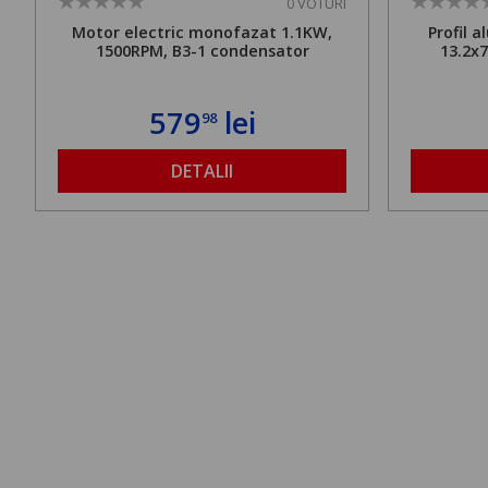
0 VOTURI
Motor electric monofazat 1.1KW,
Profil 
1500RPM, B3-1 condensator
13.2x
579
lei
98
DETALII