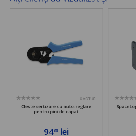
0 VOTURI
Cleste sertizare cu auto-reglare
SpaceLog
pentru pini de capat
94
lei
38