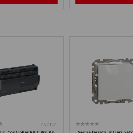
0 VOTURI
ic, Controller RP-C Pro RP-
Sedna Design, Intrerupato