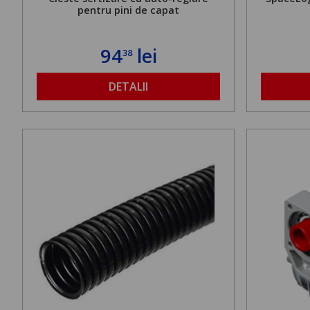
pentru pini de capat
94
lei
38
DETALII