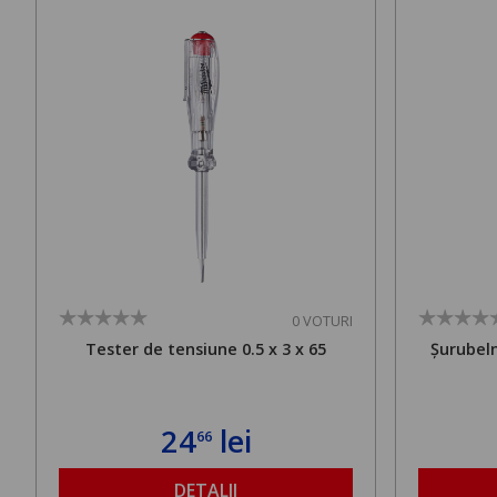
0 VOTURI
Tester de tensiune 0.5 x 3 x 65
Șurubeln
24
lei
66
DETALII