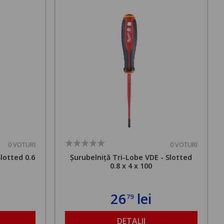
0 VOTURI
0 VOTURI
lotted 0.6
Șurubelniță Tri-Lobe VDE - Slotted
0.8 x 4 x 100
26
lei
79
DETALII