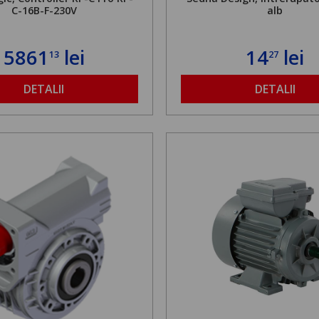
C-16B-F-230V
alb
5861
lei
14
lei
13
27
DETALII
DETALII