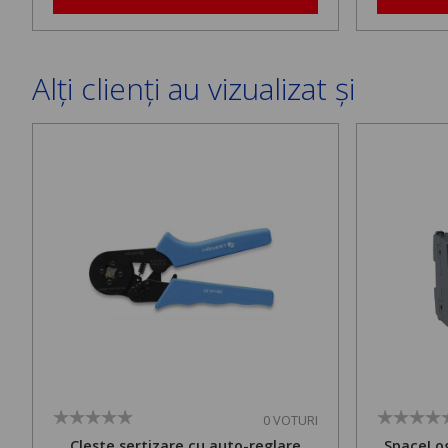
Alți clienți au vizualizat și
0 VOTURI
Cleste sertizare cu auto-reglare
SpaceLog