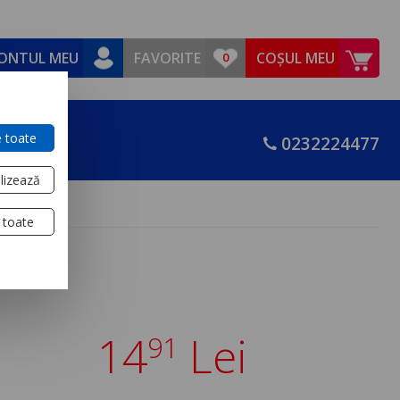
ONTUL MEU
FAVORITE
COȘUL MEU
 toate
0232224477
lizează
 toate
14
Lei
91