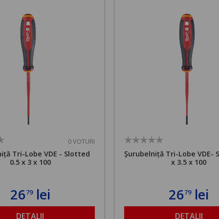
0 VOTURI
iță Tri-Lobe VDE - Slotted
Șurubelniță Tri-Lobe VDE- S
0.5 x 3 x 100
x 3.5 x 100
26
lei
26
lei
79
79
DETALII
DETALII