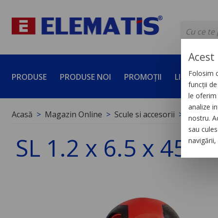
Acest 
Folosim c
PRODUSE
PRODUSE NOI
PROMOȚII
LICHIDĂRI 
funcții d
le oferim 
analize in
Acasă
Magazin Online
Scule si accesorii
Unelte d
nostru. A
sau culese
SL 1.2 x 6.5 x 45
navigării