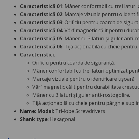
Caracteristică 01
: Mâner confortabil cu trei laturi
Caracteristică 02
: Marcaje vizuale pentru o identif
Caracteristică 03
: Orificiu pentru coarda de sigura
Caracteristică 04
: Vârf magnetic călit pentru durabi
Caracteristică 05
: Mâner cu 3 laturi și guler anti-r
Caracteristică 06
: Tijă acționabilă cu cheie pentr
Caracteristici
:
Orificiu pentru coarda de siguranță.
Mâner confortabil cu trei laturi optimizat pent
Marcaje vizuale pentru o identificare ușoară.
Vârf magnetic călit pentru durabilitate crescută
Mâner cu 3 laturi și guler anti-rostogolire.
Tijă acționabilă cu cheie pentru pârghie supli
Name: Model
: Tri-lobe Screwdrivers
Shank type
: Hexagonal