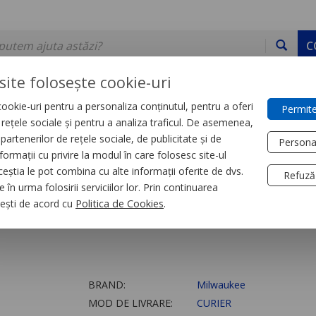
C
site folosește cookie-uri
ookie-uri pentru a personaliza conținutul, pentru a oferi
Permite
DE STOC
SERVICII
DEVINO PARTENER
CONTACT
e rețele sociale și pentru a analiza traficul. De asemenea,
partenerilor de rețele sociale, de publicitate și de
Persona
formații cu privire la modul în care folosesc site-ul
e fixare
ceștia le pot combina cu alte informații oferite de dvs.
Refuză
 în urma folosirii serviciilor lor. Prin continuarea
, ești de acord cu
Politica de Cookies
.
BRAND:
Milwaukee
MOD DE LIVRARE:
CURIER