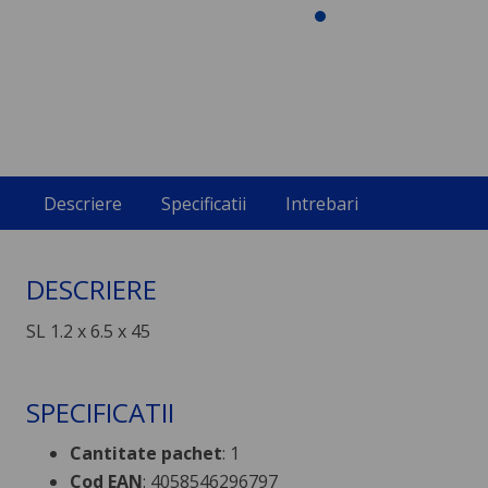
Descriere
Specificatii
Intrebari
DESCRIERE
SL 1.2 x 6.5 x 45
SPECIFICATII
Cantitate pachet
: 1
Cod EAN
: 4058546296797