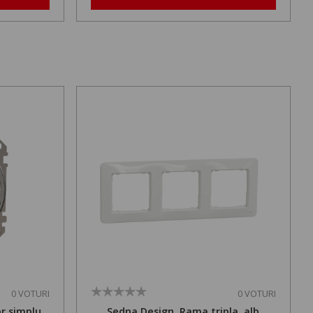
0 VOTURI
0 VOTURI
r simplu,
Sedna Design, Rama tripla, alb