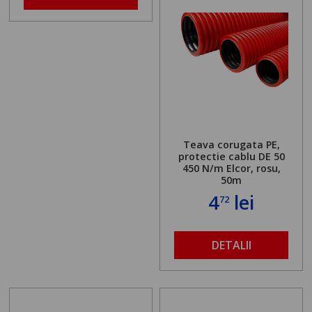
Teava corugata PE,
protectie cablu DE 50
450 N/m Elcor, rosu,
50m
4
lei
72
DETALII