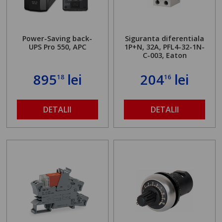
Power-Saving back-
Siguranta diferentiala
UPS Pro 550, APC
1P+N, 32A, PFL4-32-1N-
C-003, Eaton
895
lei
204
lei
18
16
DETALII
DETALII