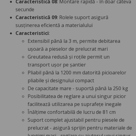
Caracteristică 08
: Montare rapidă - în doar câteva
secunde
Caracteristică 09
: Rolele suport asigură
susținerea eficientă a materialului
Caracteristici
:
Extensibil până la 3 m, permite debitarea
ușoară a pieselor de prelucrat mari
Greutatea redusă și roțile permit un
transport ușor pe șantier
Pliabil până la 1200 mm datorită picioarelor
pliabile și designului compact
De capacitate mare - suportă până la 250 kg
Posibilitatea de reglare a unui singur picior
facilitează utilizarea pe suprafețe inegale
Înălțime confortabilă de lucru de 81 cm
Suport complet ajustabil pentru piesele de
prelucrat - asigură sprijin pentru materiale de
lungimi mari - reglare cu ajutorul unui singur