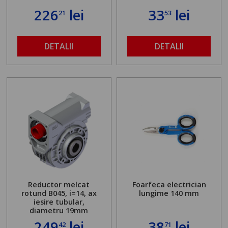
226
lei
33
lei
21
53
DETALII
DETALII
Reductor melcat
Foarfeca electrician
rotund B045, i=14, ax
lungime 140 mm
iesire tubular,
diametru 19mm
249
lei
38
lei
42
71