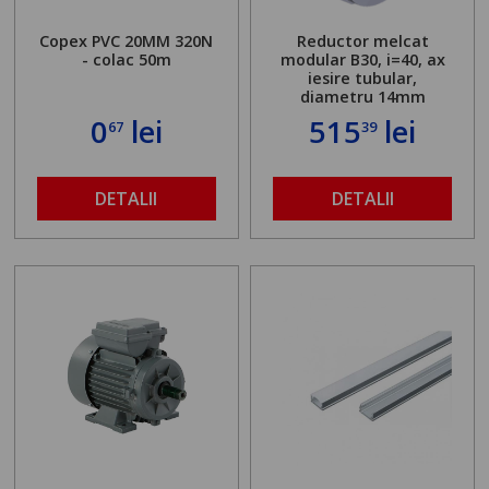
Copex PVC 20MM 320N
Reductor melcat
- colac 50m
modular B30, i=40, ax
iesire tubular,
diametru 14mm
0
lei
515
lei
67
39
DETALII
DETALII