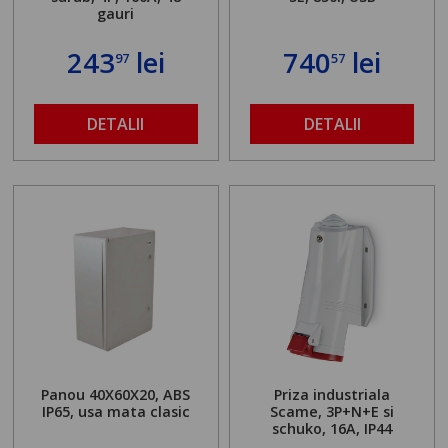
gauri
243
lei
740
lei
97
57
DETALII
DETALII
Panou 40X60X20, ABS
Priza industriala
IP65, usa mata clasic
Scame, 3P+N+E si
schuko, 16A, IP44