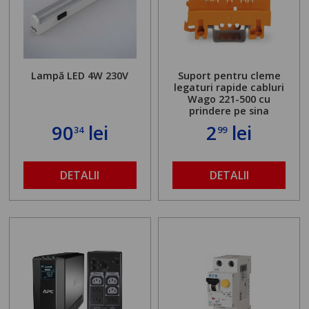
Lampă LED 4W 230V
Suport pentru cleme
legaturi rapide cabluri
Wago 221-500 cu
prindere pe sina
90
lei
2
lei
34
99
DETALII
DETALII