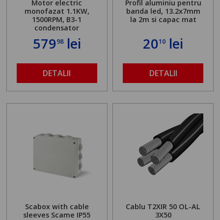
Motor electric
Profil aluminiu pentru
monofazat 1.1KW,
banda led, 13.2x7mm
1500RPM, B3-1
la 2m si capac mat
condensator
579
lei
20
lei
98
10
DETALII
DETALII
Scabox with cable
Cablu T2XIR 50 OL-AL
sleeves Scame IP55
3X50