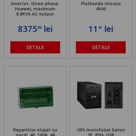
Inverter, three-phase,
Platbanda zincata
Huawei, maximum
4X40
8.8KVA AC output
8375
lei
11
lei
86
41
DETALII
DETALII
Repartitor etajat cu
UPS monofazat Eaton
surub, 4P, 160A, 48
5E, 850i, USB