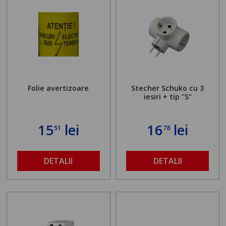
Folie avertizoare
Stecher Schuko cu 3
iesiri + tip "S"
15
lei
16
lei
51
78
DETALII
DETALII