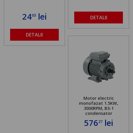
24
lei
03
DETALII
DETALII
Motor electric
monofazat 1.5KW,
3000RPM, B3-1
condensator
576
lei
27