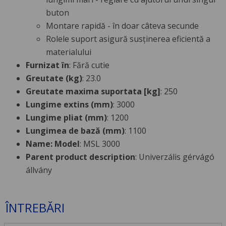
buton
Montare rapidă - în doar câteva secunde
Rolele suport asigură susținerea eficientă a
materialului
Furnizat în
: Fără cutie
Greutate (kg)
: 23.0
Greutate maxima suportata [kg]
: 250
Lungime extins (mm)
: 3000
Lungime pliat (mm)
: 1200
Lungimea de bază (mm)
: 1100
Name: Model
: MSL 3000
Parent product description
: Univerzális gérvágó
állvány
ÎNTREBĂRI