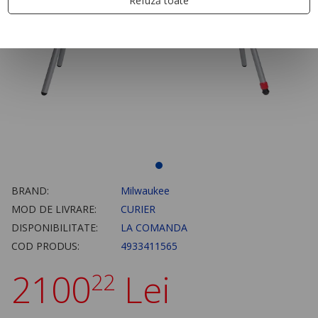
Refuză toate
BRAND:
Milwaukee
MOD DE LIVRARE:
CURIER
DISPONIBILITATE:
LA COMANDA
COD PRODUS:
4933411565
2100
Lei
22