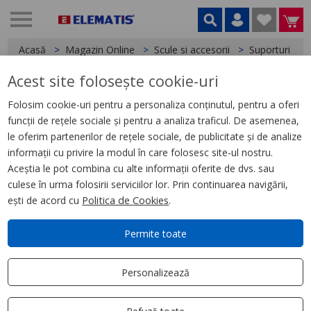
Acasă
Magazin Online
Scule si accesorii
Suporturi și b
Acest site folosește cookie-uri
< Suporturi și bancuri de lucru
Folosim cookie-uri pentru a personaliza conținutul, pentru a oferi
funcții de rețele sociale și pentru a analiza traficul. De asemenea,
Stand fierăstrău tăieri înclinate
le oferim partenerilor de rețele sociale, de publicitate și de analize
extensibil până la 3 m
informații cu privire la modul în care folosesc site-ul nostru.
Aceștia le pot combina cu alte informații oferite de dvs. sau
culese în urma folosirii serviciilor lor. Prin continuarea navigării,
ești de acord cu
Politica de Cookies
.
Permite toate
Personalizează