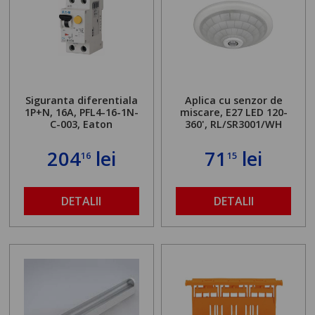
Siguranta diferentiala
Aplica cu senzor de
1P+N, 16A, PFL4-16-1N-
miscare, E27 LED 120-
C-003, Eaton
360', RL/SR3001/WH
204
lei
71
lei
16
15
DETALII
DETALII