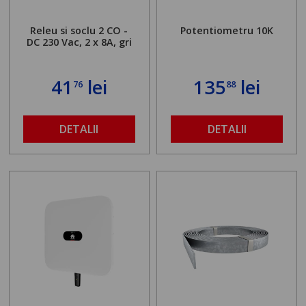
Releu si soclu 2 CO -
Potentiometru 10K
DC 230 Vac, 2 x 8A, gri
41
lei
135
lei
76
88
DETALII
DETALII