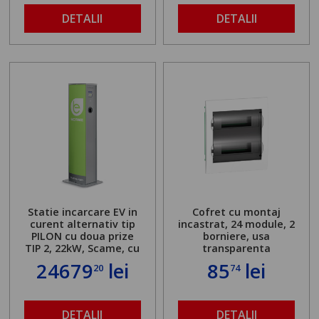
DETALII
DETALII
Statie incarcare EV in
Cofret cu montaj
curent alternativ tip
incastrat, 24 module, 2
PILON cu doua prize
borniere, usa
TIP 2, 22kW, Scame, cu
transparenta
server local
24679
lei
85
lei
20
74
DETALII
DETALII