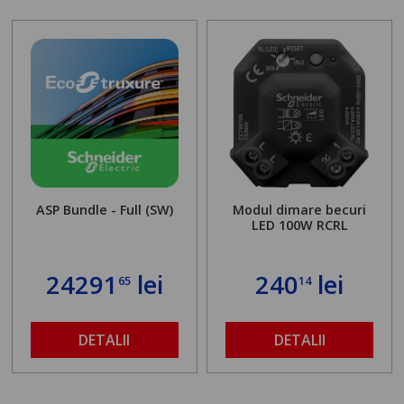
ASP Bundle - Full (SW)
Modul dimare becuri
LED 100W RCRL
24291
lei
240
lei
65
14
DETALII
DETALII