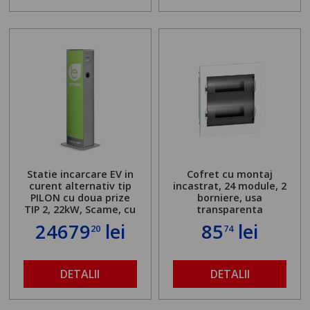
Statie incarcare EV in
Cofret cu montaj
curent alternativ tip
incastrat, 24 module, 2
PILON cu doua prize
borniere, usa
TIP 2, 22kW, Scame, cu
transparenta
server local
24679
lei
85
lei
20
74
DETALII
DETALII