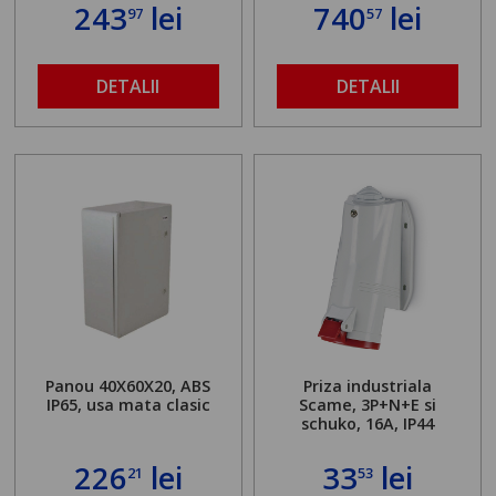
243
lei
740
lei
97
57
DETALII
DETALII
Panou 40X60X20, ABS
Priza industriala
IP65, usa mata clasic
Scame, 3P+N+E si
schuko, 16A, IP44
226
lei
33
lei
21
53