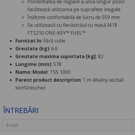
Posibilitatea de reglare a unui singur picior
facilitează utilizarea pe suprafețe inegale
Înălțime confortabilă de lucru de 559 mm
Se utilizează cu fierăstrăul cu masă M18
FTS210 ONE-KEY™ FUEL™
Furnizat în
: Fără cutie
Greutate (kg)
: 6.6
Greutate maxima suportata [kg]
: 82
Lungime (mm)
: 578
Name: Model
: TSS 1000
Parent product description
: 1 m állvány asztali
körfűrészhez
ÎNTREBĂRI