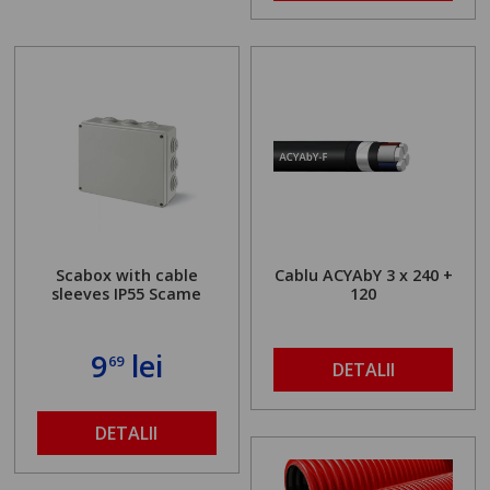
Scabox with cable
Cablu ACYAbY 3 x 240 +
sleeves IP55 Scame
120
9
lei
69
DETALII
DETALII