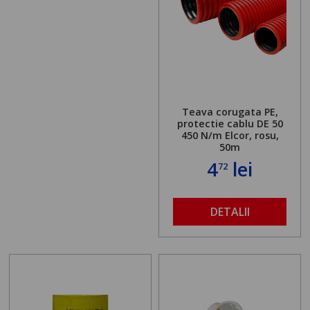
Teava corugata PE,
protectie cablu DE 50
450 N/m Elcor, rosu,
50m
4
lei
72
DETALII