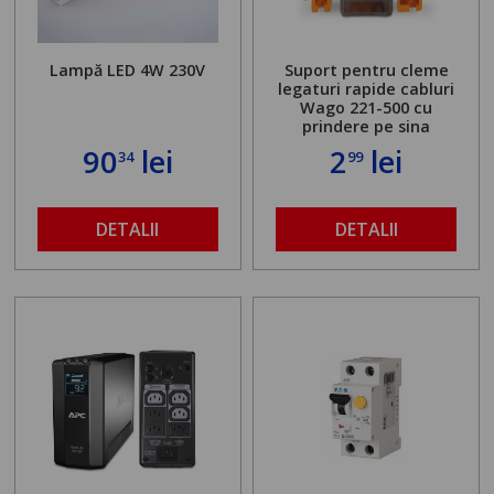
Lampă LED 4W 230V
Suport pentru cleme
legaturi rapide cabluri
Wago 221-500 cu
prindere pe sina
90
lei
2
lei
34
99
DETALII
DETALII