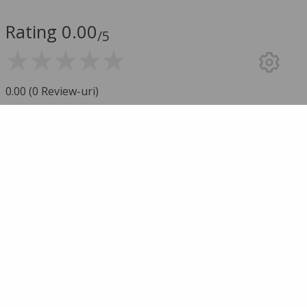
Rating 0.00
/5
0.00 (0 Review-uri)
5 stele
0
4 stele
0
3 stele
0
2 stele
0
1 stea
0
mai multe rezultate