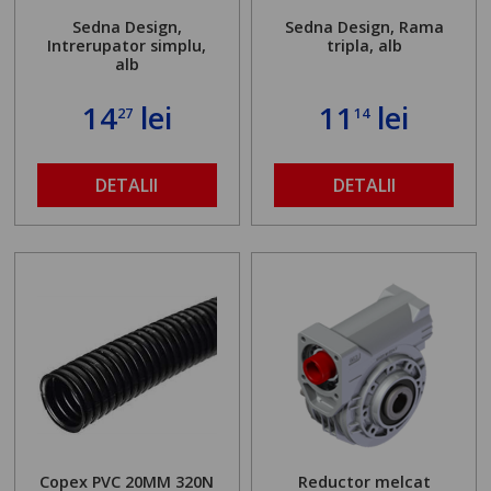
Sedna Design,
Sedna Design, Rama
Intrerupator simplu,
tripla, alb
alb
14
lei
11
lei
27
14
DETALII
DETALII
Copex PVC 20MM 320N
Reductor melcat