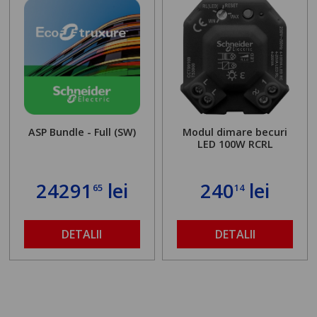
ASP Bundle - Full (SW)
Modul dimare becuri
LED 100W RCRL
24291
lei
240
lei
65
14
DETALII
DETALII