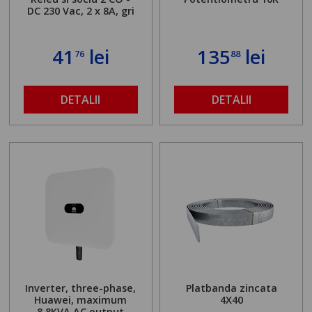
DC 230 Vac, 2 x 8A, gri
41
lei
135
lei
76
88
DETALII
DETALII
Inverter, three-phase,
Platbanda zincata
Huawei, maximum
4X40
8.8KVA AC output