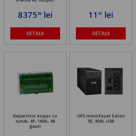
8375
lei
11
lei
86
41
DETALII
DETALII
Repartitor etajat cu
UPS monofazat Eaton
surub, 4P, 160A, 48
5E, 850i, USB
gauri