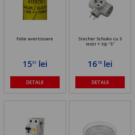
Folie avertizoare
Stecher Schuko cu 3
iesiri + tip "S"
15
lei
16
lei
51
78
DETALII
DETALII