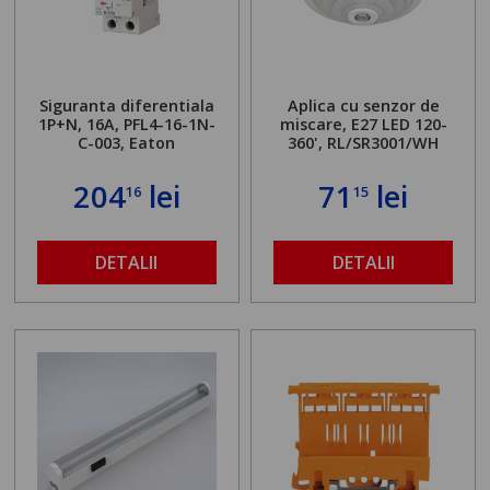
Siguranta diferentiala
Aplica cu senzor de
1P+N, 16A, PFL4-16-1N-
miscare, E27 LED 120-
C-003, Eaton
360', RL/SR3001/WH
204
lei
71
lei
16
15
DETALII
DETALII