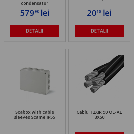
condensator
579
lei
20
lei
98
10
DETALII
DETALII
Scabox with cable
Cablu T2XIR 50 OL-AL
sleeves Scame IP55
3X50