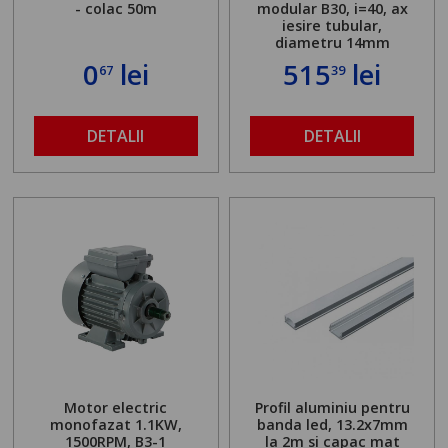
- colac 50m
modular B30, i=40, ax
iesire tubular,
diametru 14mm
0
lei
515
lei
67
39
DETALII
DETALII
Motor electric
Profil aluminiu pentru
monofazat 1.1KW,
banda led, 13.2x7mm
1500RPM, B3-1
la 2m si capac mat