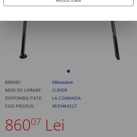
Refuză toate
BRAND:
Milwaukee
MOD DE LIVRARE:
CURIER
DISPONIBILITATE:
LA COMANDA
COD PRODUS:
4933464227
860
Lei
07