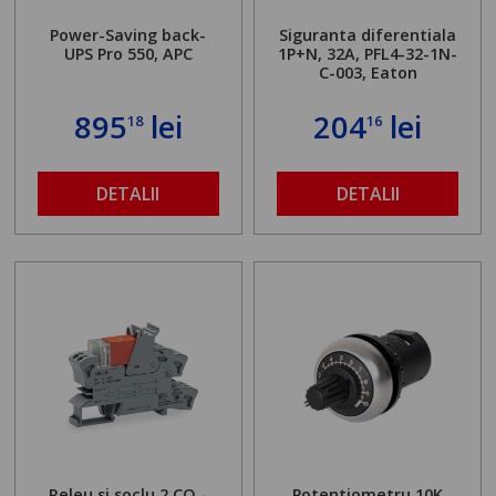
Power-Saving back-
Siguranta diferentiala
UPS Pro 550, APC
1P+N, 32A, PFL4-32-1N-
C-003, Eaton
895
lei
204
lei
18
16
DETALII
DETALII
Releu si soclu 2 CO -
Potentiometru 10K