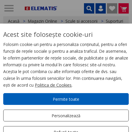
Acasă
Magazin Online
Scule si accesorii
Suporturi și b
Acest site folosește cookie-uri
< Suporturi și bancuri de lucru
Folosim cookie-uri pentru a personaliza conținutul, pentru a oferi
funcții de rețele sociale și pentru a analiza traficul. De asemenea,
Stand pentru fierăstrău cu
le oferim partenerilor de rețele sociale, de publicitate și de analize
masă 1 m
informații cu privire la modul în care folosesc site-ul nostru.
Aceștia le pot combina cu alte informații oferite de dvs. sau
culese în urma folosirii serviciilor lor. Prin continuarea navigării,
ești de acord cu
Politica de Cookies
.
Permite toate
Personalizează