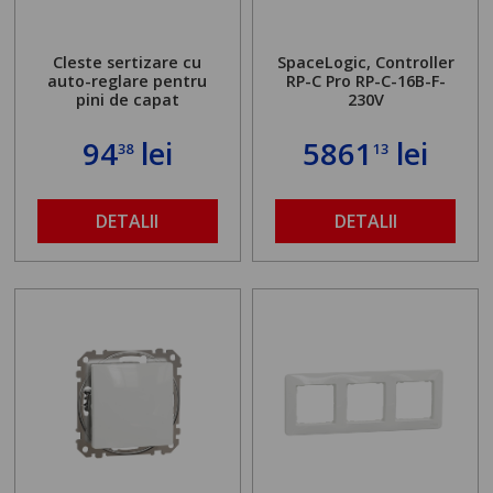
Cleste sertizare cu
SpaceLogic, Controller
auto-reglare pentru
RP-C Pro RP-C-16B-F-
pini de capat
230V
94
lei
5861
lei
38
13
DETALII
DETALII