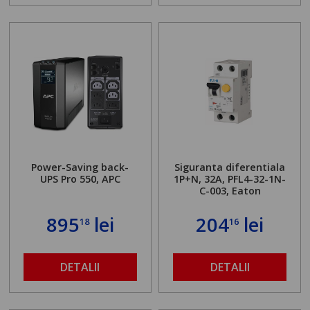
Power-Saving back-
Siguranta diferentiala
UPS Pro 550, APC
1P+N, 32A, PFL4-32-1N-
C-003, Eaton
895
lei
204
lei
18
16
DETALII
DETALII