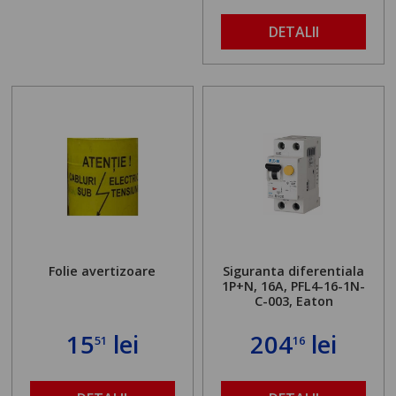
DETALII
Folie avertizoare
Siguranta diferentiala
1P+N, 16A, PFL4-16-1N-
C-003, Eaton
15
lei
204
lei
51
16