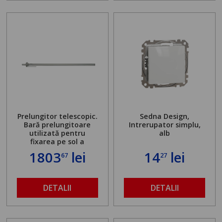
Prelungitor telescopic.
Sedna Design,
Bară prelungitoare
Intrerupator simplu,
utilizată pentru
alb
fixarea pe sol a
standului mașinii de
1803
lei
14
lei
67
27
găurit în locul
buloanelor de
ancorare. Greutate
maximă admisă de 500
DETALII
DETALII
kg și înălțime reglabilă
de la 1,8 la 2,9 m