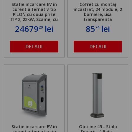
Statie incarcare EV in
Cofret cu montaj
curent alternativ tip
incastrat, 24 module, 2
PILON cu doua prize
borniere, usa
TIP 2, 22kW, Scame, cu
transparenta
server local
24679
lei
85
lei
20
74
DETALII
DETALII
Statie incarcare EV in
Optiline 45 - Stalp
curent alternativ tip
Servicii - 1 Fata -