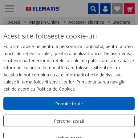
Acasă
Magazin Online
Accesorii electrice
Stechere
Acest site folosește cookie-uri
< Stechere
Folosim cookie-uri pentru a personaliza conținutul, pentru a oferi
funcții de rețele sociale și pentru a analiza traficul. De asemenea,
Stecher cauciucat cu inel
le oferim partenerilor de rețele sociale, de publicitate și de analize
informații cu privire la modul în care folosesc site-ul nostru.
Aceștia le pot combina cu alte informații oferite de dvs. sau
culese în urma folosirii serviciilor lor. Prin continuarea navigării,
ești de acord cu
Politica de Cookies
.
Permite toate
Personalizează