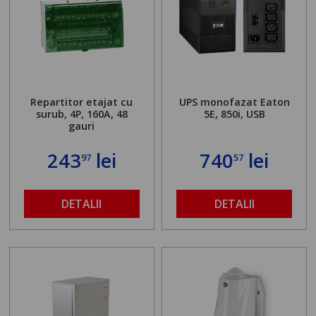
Repartitor etajat cu
UPS monofazat Eaton
surub, 4P, 160A, 48
5E, 850i, USB
gauri
243
lei
740
lei
97
57
DETALII
DETALII