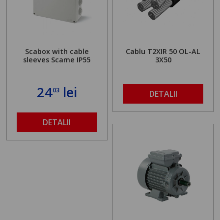
Scabox with cable
Cablu T2XIR 50 OL-AL
sleeves Scame IP55
3X50
24
lei
03
DETALII
DETALII