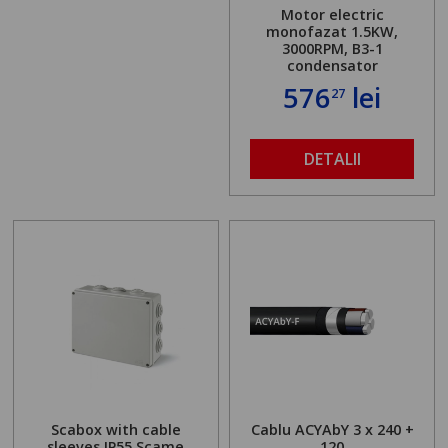
Motor electric
monofazat 1.5KW,
3000RPM, B3-1
condensator
576
lei
27
DETALII
Scabox with cable
Cablu ACYAbY 3 x 240 +
sleeves IP55 Scame
120