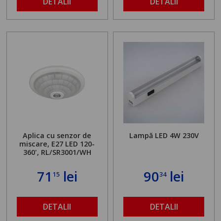
DETALII
DETALII
Aplica cu senzor de
Lampă LED 4W 230V
miscare, E27 LED 120-
360', RL/SR3001/WH
71
lei
90
lei
15
34
DETALII
DETALII