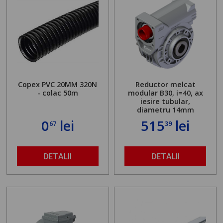
Copex PVC 20MM 320N
Reductor melcat
- colac 50m
modular B30, i=40, ax
iesire tubular,
diametru 14mm
0
lei
515
lei
67
39
DETALII
DETALII