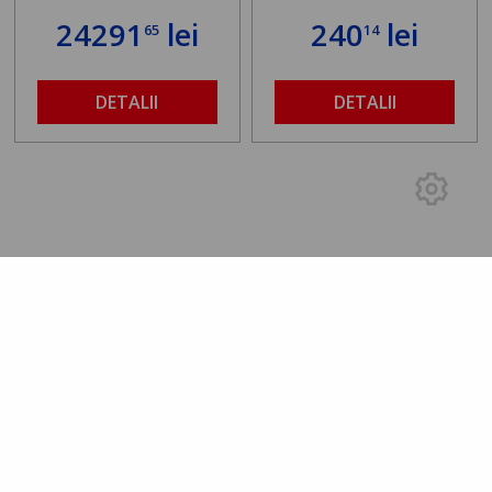
24291
lei
240
lei
65
14
DETALII
DETALII
Rating 0.00
/5
0.00 (0 Review-uri)
5 stele
0
4 stele
0
3 stele
0