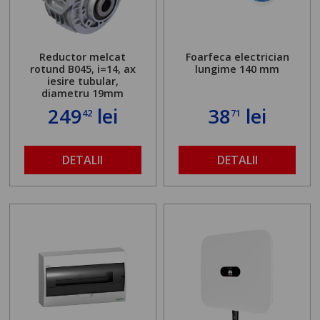
Reductor melcat
Foarfeca electrician
rotund B045, i=14, ax
lungime 140 mm
iesire tubular,
diametru 19mm
249
lei
38
lei
42
71
DETALII
DETALII