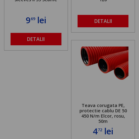
9
lei
69
DETALII
DETALII
Teava corugata PE,
protectie cablu DE 50
450 N/m Elcor, rosu,
50m
4
lei
72