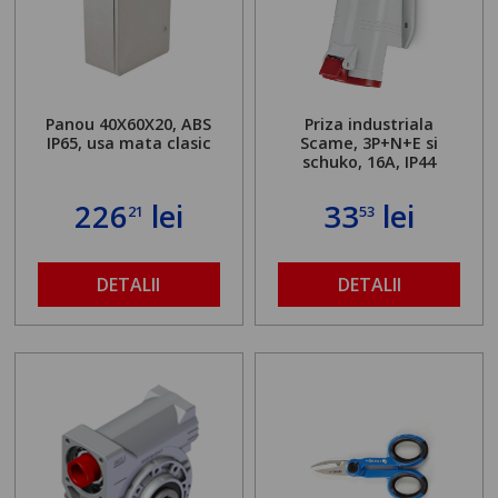
Panou 40X60X20, ABS
Priza industriala
IP65, usa mata clasic
Scame, 3P+N+E si
schuko, 16A, IP44
226
lei
33
lei
21
53
DETALII
DETALII