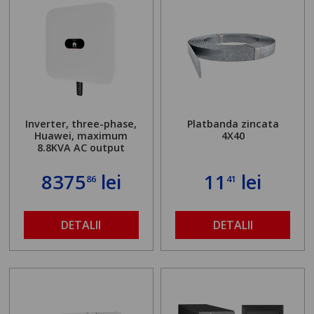
Inverter, three-phase,
Platbanda zincata
Huawei, maximum
4X40
8.8KVA AC output
8375
lei
11
lei
86
41
DETALII
DETALII