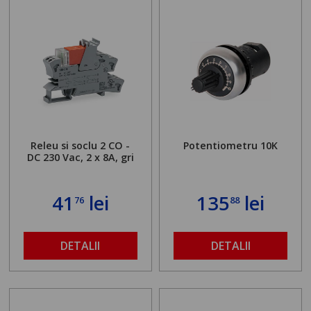
Releu si soclu 2 CO -
Potentiometru 10K
DC 230 Vac, 2 x 8A, gri
41
lei
135
lei
76
88
DETALII
DETALII