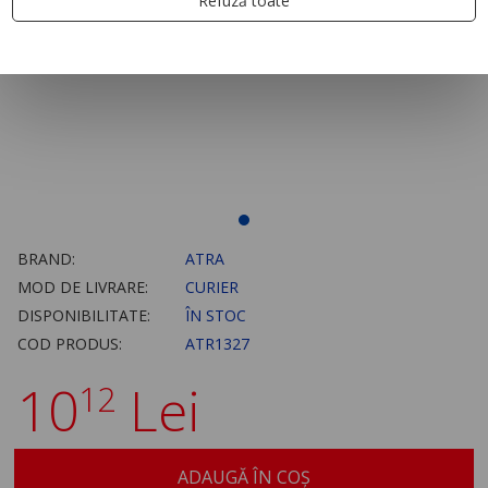
Refuză toate
BRAND:
ATRA
MOD DE LIVRARE:
CURIER
DISPONIBILITATE:
ÎN STOC
COD PRODUS:
ATR1327
10
Lei
12
ADAUGĂ ÎN COȘ