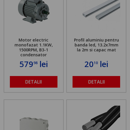
Motor electric
Profil aluminiu pentru
monofazat 1.1KW,
banda led, 13.2x7mm
1500RPM, B3-1
la 2m si capac mat
condensator
579
lei
20
lei
98
10
DETALII
DETALII