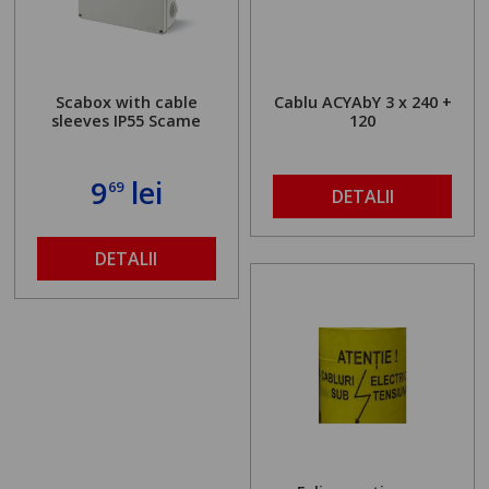
Scabox with cable
Cablu ACYAbY 3 x 240 +
sleeves IP55 Scame
120
9
lei
69
DETALII
DETALII