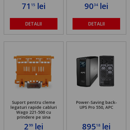
71
lei
90
lei
15
34
DETALII
DETALII
Suport pentru cleme
Power-Saving back-
legaturi rapide cabluri
UPS Pro 550, APC
Wago 221-500 cu
prindere pe sina
2
lei
895
lei
99
18