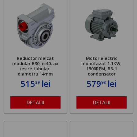
Reductor melcat
Motor electric
modular B30, i=40, ax
monofazat 1.1KW,
iesire tubular,
1500RPM, B3-1
diametru 14mm
condensator
515
lei
579
lei
39
98
DETALII
DETALII