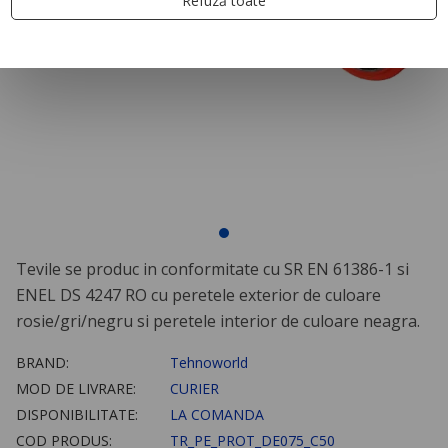
Refuză toate
Tevile se produc in conformitate cu SR EN 61386-1 si
ENEL DS 4247 RO cu peretele exterior de culoare
rosie/gri/negru si peretele interior de culoare neagra.
BRAND:
Tehnoworld
MOD DE LIVRARE:
CURIER
DISPONIBILITATE:
LA COMANDA
COD PRODUS:
TR_PE_PROT_DE075_C50