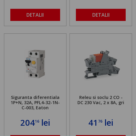
DETALII
DETALII
Siguranta diferentiala
Releu si soclu 2 CO -
1P+N, 32A, PFL4-32-1N-
DC 230 Vac, 2 x 8A, gri
C-003, Eaton
204
lei
41
lei
16
76