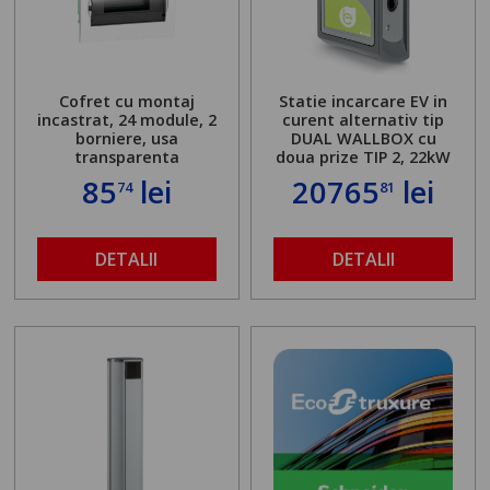
Cofret cu montaj
Statie incarcare EV in
incastrat, 24 module, 2
curent alternativ tip
borniere, usa
DUAL WALLBOX cu
transparenta
doua prize TIP 2, 22kW
85
lei
20765
lei
74
81
DETALII
DETALII