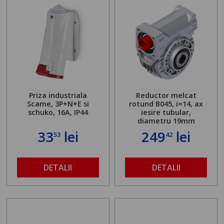
Priza industriala
Reductor melcat
Scame, 3P+N+E si
rotund B045, i=14, ax
schuko, 16A, IP44
iesire tubular,
diametru 19mm
33
lei
249
lei
53
42
DETALII
DETALII