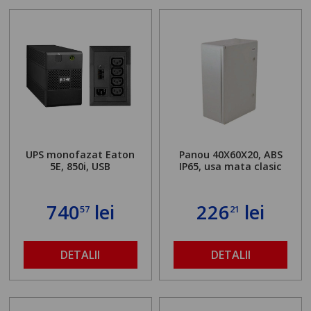
UPS monofazat Eaton
Panou 40X60X20, ABS
5E, 850i, USB
IP65, usa mata clasic
740
lei
226
lei
57
21
DETALII
DETALII