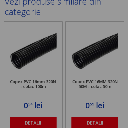
Vezi produse similare din
categorie
Copex PVC 16mm 320N
Copex PVC 16MM 320N
- colac 100m
50M - colac 50m
0
lei
0
lei
54
59
DETALII
DETALII