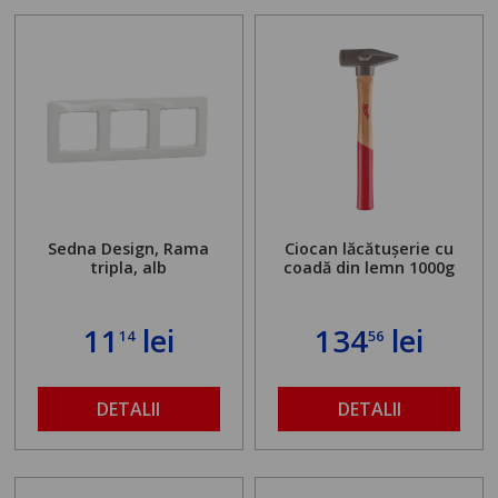
Sedna Design, Rama
Ciocan lăcătușerie cu
tripla, alb
coadă din lemn 1000g
11
lei
134
lei
14
56
DETALII
DETALII