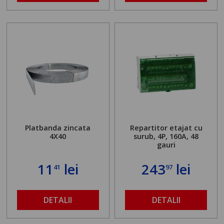
Platbanda zincata
Repartitor etajat cu
4X40
surub, 4P, 160A, 48
gauri
11
lei
243
lei
41
97
DETALII
DETALII