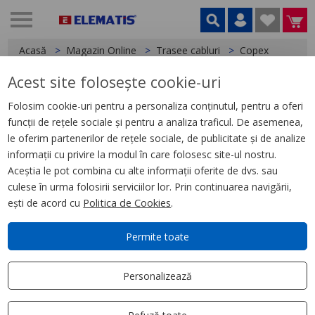
Acasă
Magazin Online
Trasee cabluri
Copex
Acest site folosește cookie-uri
< Copex
Folosim cookie-uri pentru a personaliza conținutul, pentru a oferi
funcții de rețele sociale și pentru a analiza traficul. De asemenea,
Teava corugata PE, protectie
le oferim partenerilor de rețele sociale, de publicitate și de analize
cablu DE 75, 50m
informații cu privire la modul în care folosesc site-ul nostru.
Aceștia le pot combina cu alte informații oferite de dvs. sau
culese în urma folosirii serviciilor lor. Prin continuarea navigării,
ești de acord cu
Politica de Cookies
.
Permite toate
Personalizează