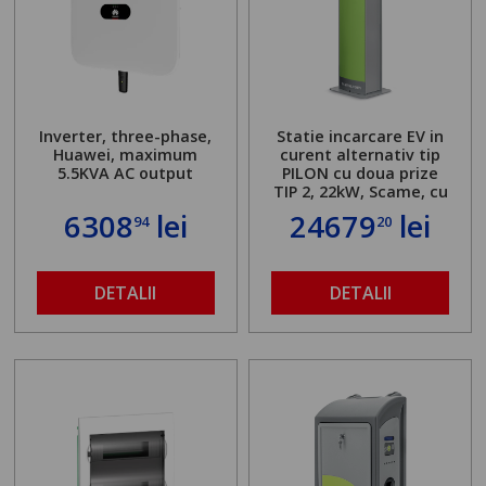
Inverter, three-phase,
Statie incarcare EV in
Huawei, maximum
curent alternativ tip
5.5KVA AC output
PILON cu doua prize
TIP 2, 22kW, Scame, cu
server local
6308
lei
24679
lei
94
20
DETALII
DETALII