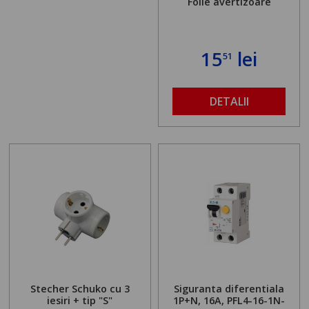
Folie avertizoare
15
lei
51
DETALII
Stecher Schuko cu 3
Siguranta diferentiala
iesiri + tip "S"
1P+N, 16A, PFL4-16-1N-