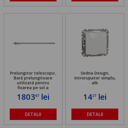
Prelungitor telescopic.
Sedna Design,
Bară prelungitoare
Intrerupator simplu,
utilizată pentru
alb
fixarea pe sol a
standului mașinii de
1803
lei
14
lei
67
27
găurit în locul
buloanelor de
ancorare. Greutate
maximă admisă de 500
DETALII
DETALII
kg și înălțime reglabilă
de la 1,8 la 2,9 m