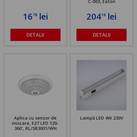
C-003, Eaton
16
lei
204
lei
78
16
DETALII
DETALII
Aplica cu senzor de
Lampă LED 4W 230V
miscare, E27 LED 120-
360', RL/SR3001/WH