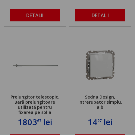
DETALII
DETALII
Prelungitor telescopic.
Sedna Design,
Bară prelungitoare
Intrerupator simplu,
utilizată pentru
alb
fixarea pe sol a
standului mașinii de
1803
lei
14
lei
67
27
găurit în locul
buloanelor de
ancorare. Greutate