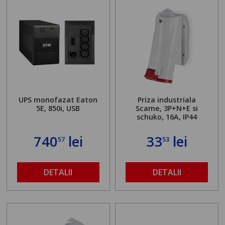
UPS monofazat Eaton
Priza industriala
5E, 850i, USB
Scame, 3P+N+E si
schuko, 16A, IP44
740
lei
33
lei
57
53
DETALII
DETALII