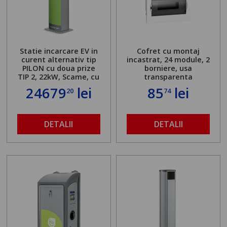
Statie incarcare EV in
Cofret cu montaj
curent alternativ tip
incastrat, 24 module, 2
PILON cu doua prize
borniere, usa
TIP 2, 22kW, Scame, cu
transparenta
server local
24679
lei
85
lei
20
74
DETALII
DETALII