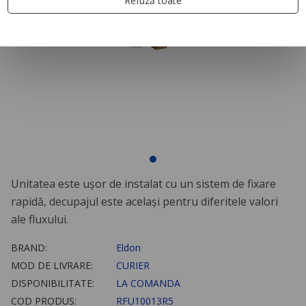
Refuză toate
Unitatea este uşor de instalat cu un sistem de fixare
rapidă, decupajul este acelaşi pentru diferitele valori
ale fluxului.
BRAND:
Eldon
MOD DE LIVRARE:
CURIER
DISPONIBILITATE:
LA COMANDA
COD PRODUS:
RFU10013R5