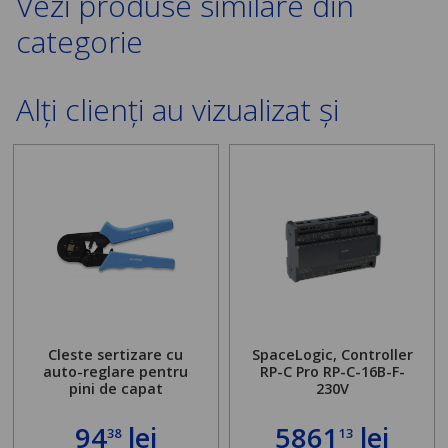
Vezi produse similare din
categorie
Alți clienți au vizualizat și
Cleste sertizare cu
SpaceLogic, Controller
auto-reglare pentru
RP-C Pro RP-C-16B-F-
pini de capat
230V
94
lei
5861
lei
38
13