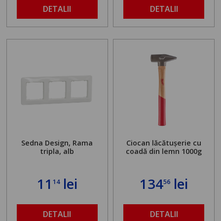
maximă admisă de 500
DETALII
DETALII
kg și înălțime reglabilă
de la 1,8 la 2,9 m
Sedna Design, Rama
Ciocan lăcătușerie cu
tripla, alb
coadă din lemn 1000g
11
lei
134
lei
14
56
DETALII
DETALII