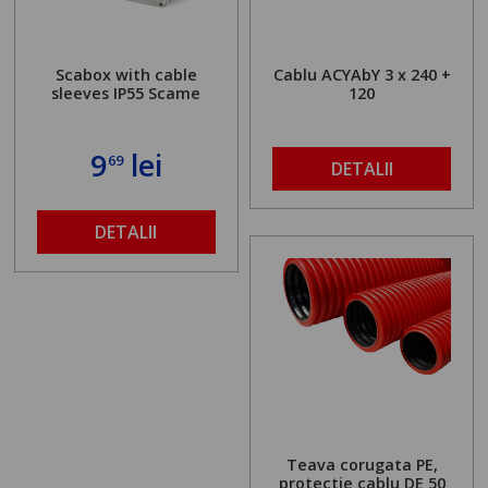
Scabox with cable
Cablu ACYAbY 3 x 240 +
sleeves IP55 Scame
120
9
lei
69
DETALII
DETALII
Teava corugata PE,
protectie cablu DE 50