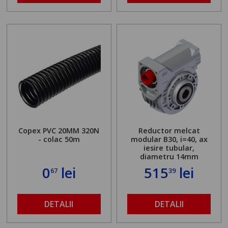
Copex PVC 20MM 320N
Reductor melcat
- colac 50m
modular B30, i=40, ax
iesire tubular,
diametru 14mm
0
lei
515
lei
67
39
DETALII
DETALII