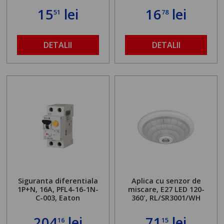
15
lei
16
lei
51
78
DETALII
DETALII
Siguranta diferentiala
Aplica cu senzor de
1P+N, 16A, PFL4-16-1N-
miscare, E27 LED 120-
C-003, Eaton
360', RL/SR3001/WH
204
lei
71
lei
16
15