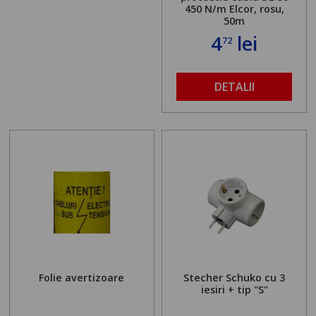
450 N/m Elcor, rosu,
50m
4
lei
72
DETALII
Folie avertizoare
Stecher Schuko cu 3
iesiri + tip "S"