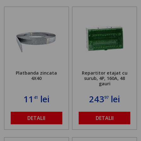
Platbanda zincata
Repartitor etajat cu
4X40
surub, 4P, 160A, 48
gauri
11
lei
243
lei
41
97
DETALII
DETALII