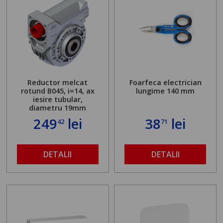
Reductor melcat
Foarfeca electrician
rotund B045, i=14, ax
lungime 140 mm
iesire tubular,
diametru 19mm
249
lei
38
lei
42
71
DETALII
DETALII