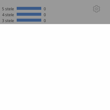
5 stele
0
4 stele
0
3 stele
0
2 stele
0
1 stea
0
mai multe rezultate
SCRIE UN REVIEW
Trebuie să te autentifici pentru a trimite un
review!
Intră în cont