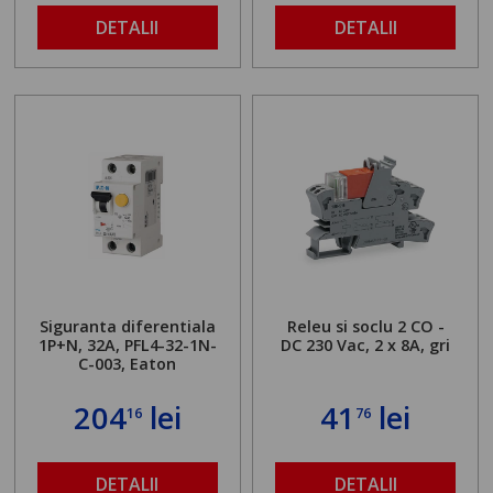
DETALII
DETALII
Siguranta diferentiala
Releu si soclu 2 CO -
1P+N, 32A, PFL4-32-1N-
DC 230 Vac, 2 x 8A, gri
C-003, Eaton
204
lei
41
lei
16
76
DETALII
DETALII