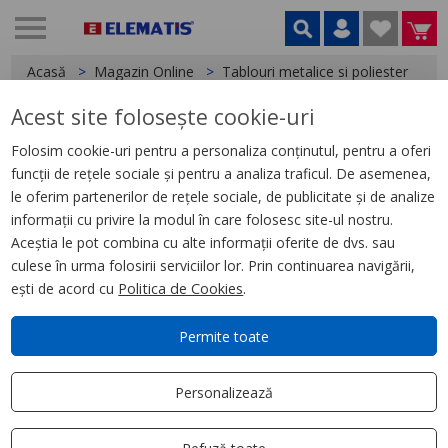
Acasă
Magazin Online
Tablouri metalice si poliester
A
Acest site folosește cookie-uri
< Accesorii tablouri
Folosim cookie-uri pentru a personaliza conținutul, pentru a oferi
funcții de rețele sociale și pentru a analiza traficul. De asemenea,
Ventilator montaj 1000 m3/h,
le oferim partenerilor de rețele sociale, de publicitate și de analize
115 V AC, 50/60Hz
informații cu privire la modul în care folosesc site-ul nostru.
Aceștia le pot combina cu alte informații oferite de dvs. sau
culese în urma folosirii serviciilor lor. Prin continuarea navigării,
ești de acord cu
Politica de Cookies
.
Permite toate
Personalizează