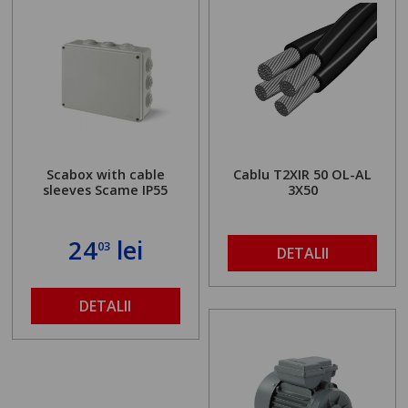
Scabox with cable
Cablu T2XIR 50 OL-AL
sleeves Scame IP55
3X50
24
lei
03
DETALII
DETALII