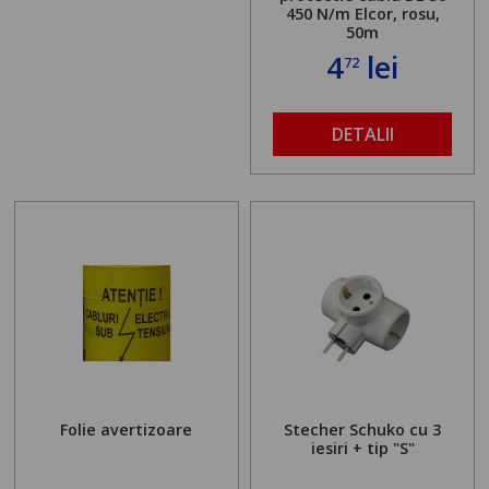
450 N/m Elcor, rosu,
50m
4
lei
72
DETALII
Folie avertizoare
Stecher Schuko cu 3
iesiri + tip "S"