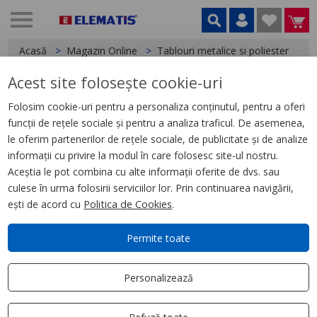
Acasă
Magazin Online
Tablouri metalice si poliester
A
Acest site folosește cookie-uri
< Accesorii tablouri
Folosim cookie-uri pentru a personaliza conținutul, pentru a oferi
funcții de rețele sociale și pentru a analiza traficul. De asemenea,
Ventilator montaj 1000 m3/h,
le oferim partenerilor de rețele sociale, de publicitate și de analize
230 V, 50/60 Hz
informații cu privire la modul în care folosesc site-ul nostru.
Aceștia le pot combina cu alte informații oferite de dvs. sau
culese în urma folosirii serviciilor lor. Prin continuarea navigării,
ești de acord cu
Politica de Cookies
.
Permite toate
Personalizează