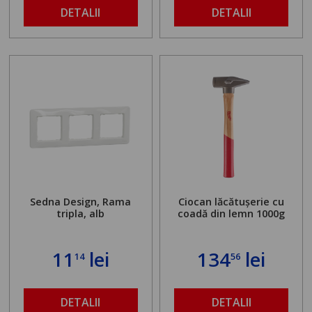
maximă admisă de 500
DETALII
DETALII
kg și înălțime reglabilă
de la 1,8 la 2,9 m
Sedna Design, Rama
Ciocan lăcătușerie cu
tripla, alb
coadă din lemn 1000g
11
lei
134
lei
14
56
DETALII
DETALII