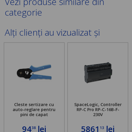
Vezi produse similare din
categorie
Alți clienți au vizualizat și
Cleste sertizare cu
SpaceLogic, Controller
auto-reglare pentru
RP-C Pro RP-C-16B-F-
pini de capat
230V
94
lei
5861
lei
38
13