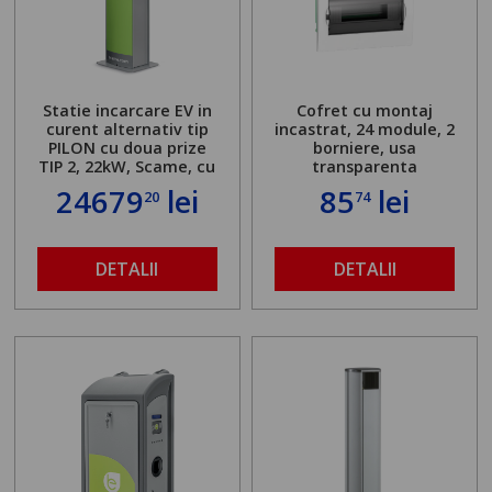
Statie incarcare EV in
Cofret cu montaj
curent alternativ tip
incastrat, 24 module, 2
PILON cu doua prize
borniere, usa
TIP 2, 22kW, Scame, cu
transparenta
server local
24679
lei
85
lei
20
74
DETALII
DETALII