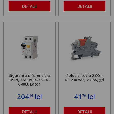
DETALII
DETALII
Siguranta diferentiala
Releu si soclu 2 CO -
1P+N, 32A, PFL4-32-1N-
DC 230 Vac, 2 x 8A, gri
C-003, Eaton
204
lei
41
lei
16
76
DETALII
DETALII