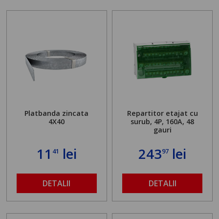
Platbanda zincata
Repartitor etajat cu
4X40
surub, 4P, 160A, 48
gauri
11
lei
243
lei
41
97
DETALII
DETALII