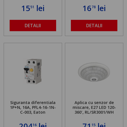
15
lei
16
lei
51
78
DETALII
DETALII
Siguranta diferentiala
Aplica cu senzor de
1P+N, 16A, PFL4-16-1N-
miscare, E27 LED 120-
C-003, Eaton
360', RL/SR3001/WH
204
lei
71
lei
16
15