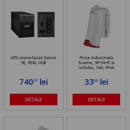
UPS monofazat Eaton
Priza industriala
5E, 850i, USB
Scame, 3P+N+E si
schuko, 16A, IP44
740
lei
33
lei
57
53
DETALII
DETALII