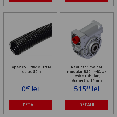
Copex PVC 20MM 320N
Reductor melcat
- colac 50m
modular B30, i=40, ax
iesire tubular,
diametru 14mm
0
lei
515
lei
67
39
DETALII
DETALII