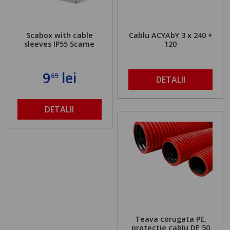
Scabox with cable
Cablu ACYAbY 3 x 240 +
sleeves IP55 Scame
120
9
lei
69
DETALII
DETALII
Teava corugata PE,
protectie cablu DE 50