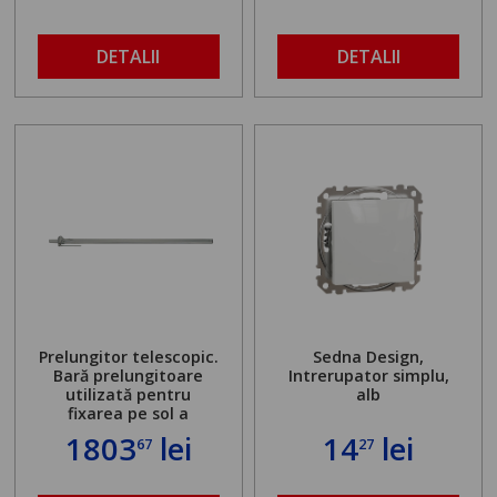
DETALII
DETALII
Prelungitor telescopic.
Sedna Design,
Bară prelungitoare
Intrerupator simplu,
utilizată pentru
alb
fixarea pe sol a
standului mașinii de
1803
lei
14
lei
67
27
găurit în locul
buloanelor de
ancorare. Greutate