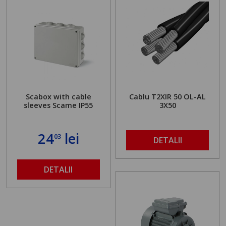
Scabox with cable
Cablu T2XIR 50 OL-AL
sleeves Scame IP55
3X50
24
lei
03
DETALII
DETALII