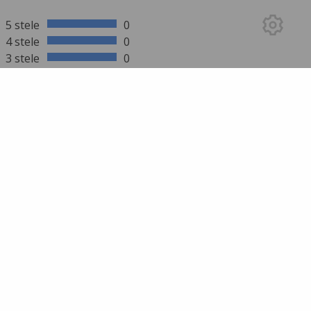
5 stele
0
4 stele
0
3 stele
0
2 stele
0
1 stea
0
mai multe rezultate
SCRIE UN REVIEW
Trebuie să te autentifici pentru a trimite un
review!
Intră în cont