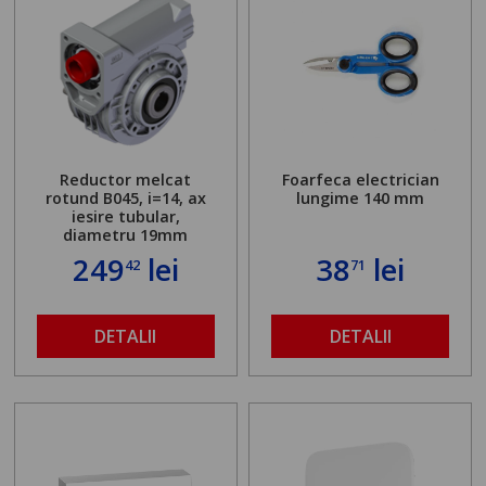
Reductor melcat
Foarfeca electrician
rotund B045, i=14, ax
lungime 140 mm
iesire tubular,
diametru 19mm
249
lei
38
lei
42
71
DETALII
DETALII