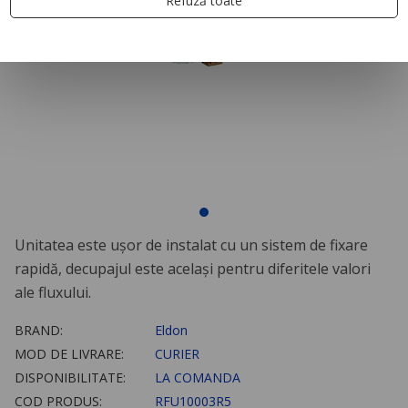
Refuză toate
Unitatea este uşor de instalat cu un sistem de fixare
rapidă, decupajul este acelaşi pentru diferitele valori
ale fluxului.
BRAND:
Eldon
MOD DE LIVRARE:
CURIER
DISPONIBILITATE:
LA COMANDA
COD PRODUS:
RFU10003R5