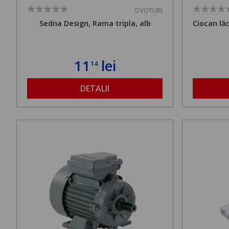
0 VOTURI
Sedna Design, Rama tripla, alb
Ciocan lă
11
lei
14
DETALII