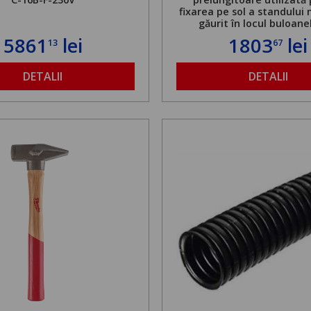
fixarea pe sol a standului 
găurit în locul buloane
ancorare. Greutate maxi
5861
lei
1803
lei
13
67
de 500 kg și înălțime regla
1,8 la 2,9 m
DETALII
DETALII