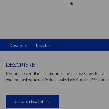
Descriere
Intrebari
DESCRIERE
Unitate de ventilaţie cu montare pe partea superioară a du
este acelaşi pentru diferitele valori ale fluxului. Eficiența
Descarca fisa tehnica