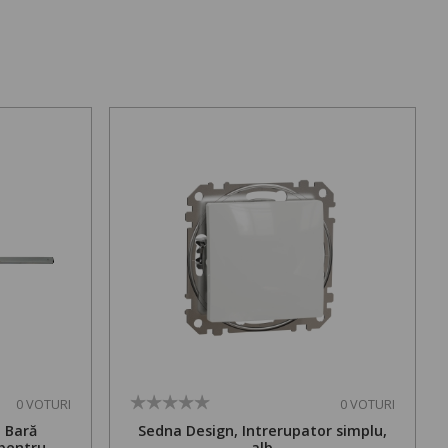
0 VOTURI
0 VOTURI
. Bară
Sedna Design, Intrerupator simplu,
 pentru
alb