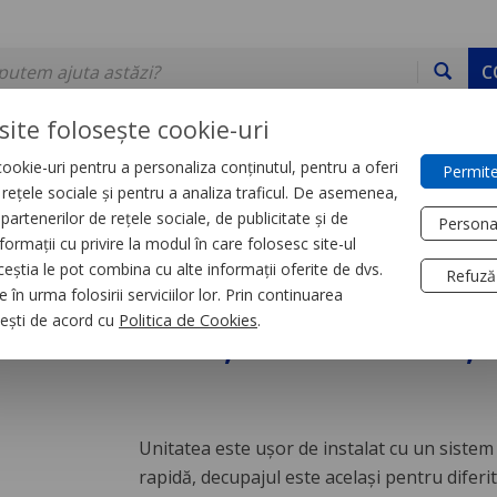
C
site folosește cookie-uri
ookie-uri pentru a personaliza conținutul, pentru a oferi
Permite
DE STOC
SERVICII
DEVINO PARTENER
CONTACT
e rețele sociale și pentru a analiza traficul. De asemenea,
partenerilor de rețele sociale, de publicitate și de
Persona
formații cu privire la modul în care folosesc site-ul
r
Accesorii tablouri
ceștia le pot combina cu alte informații oferite de dvs.
Refuză
 în urma folosirii serviciilor lor. Prin continuarea
 750 m3/h, 115 V AC,
, ești de acord cu
Politica de Cookies
.
Unitatea este uşor de instalat cu un sistem 
rapidă, decupajul este acelaşi pentru diferit