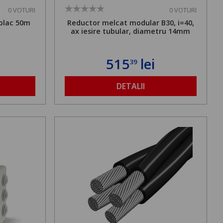
0 VOTURI
0 VOTURI
olac 50m
Reductor melcat modular B30, i=40,
ax iesire tubular, diametru 14mm
515
lei
39
DETALII