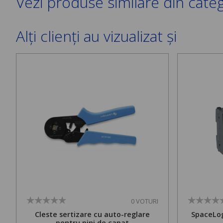
Vezi produse similare din cate
Alți clienți au vizualizat și
0 VOTURI
Cleste sertizare cu auto-reglare
SpaceLog
pentru pini de capat