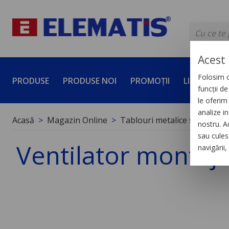
Acest 
Folosim c
PRODUSE
PRODUSE NOI
PROMOȚII
LICHIDĂRI 
funcții d
le oferim 
analize in
Acasă
Magazin Online
Tablouri metalice si polieste
nostru. A
sau culese
Ventilator montaj
navigării