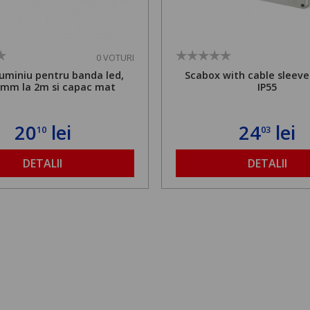
0 VOTURI
aluminiu pentru banda led,
Scabox with cable sleev
7mm la 2m si capac mat
IP55
20
lei
24
lei
10
03
DETALII
DETALII