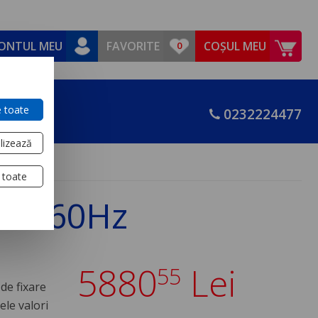
ONTUL MEU
FAVORITE
COȘUL MEU
 toate
0232224477
lizează
 toate
 50/60Hz
5880
Lei
55
de fixare
ele valori