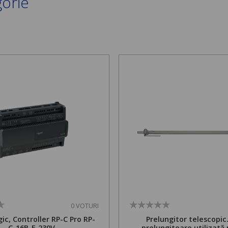
gorie
0 VOTURI
ic, Controller RP-C Pro RP-
Prelungitor telescopic
C-16B-F-230V
prelungitoare utilizată