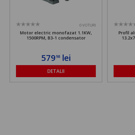
0 VOTURI
Motor electric monofazat 1.1KW,
Profil 
1500RPM, B3-1 condensator
13.2x
579
lei
98
DETALII