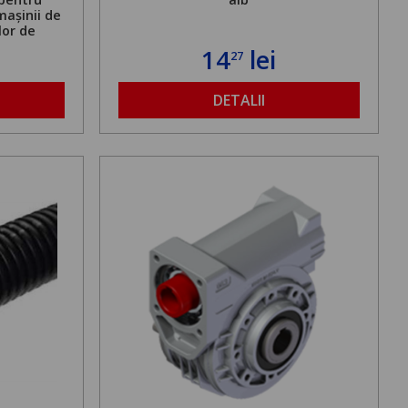
mașinii de
lor de
mă admisă
14
lei
27
bilă de la
DETALII