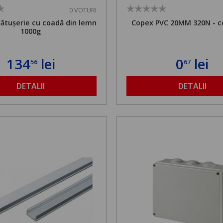
0 VOTURI
cătușerie cu coadă din lemn
Copex PVC 20MM 320N - c
1000g
134
lei
0
lei
56
67
DETALII
DETALII