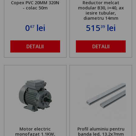
Copex PVC 20MM 320N
Reductor melcat
- colac 50m
modular B30, i=40, ax
iesire tubular,
diametru 14mm
0
lei
515
lei
67
39
DETALII
DETALII
Motor electric
Profil aluminiu pentru
monofazat 1.1KW,
banda led, 13.2x7mm