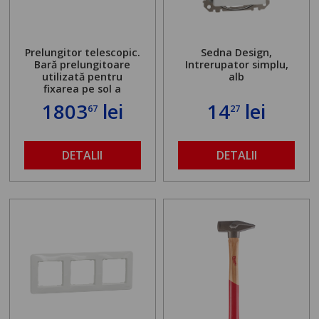
Prelungitor telescopic.
Sedna Design,
Bară prelungitoare
Intrerupator simplu,
utilizată pentru
alb
fixarea pe sol a
standului mașinii de
1803
lei
14
lei
67
27
găurit în locul
buloanelor de
ancorare. Greutate
maximă admisă de 500
DETALII
DETALII
kg și înălțime reglabilă
de la 1,8 la 2,9 m