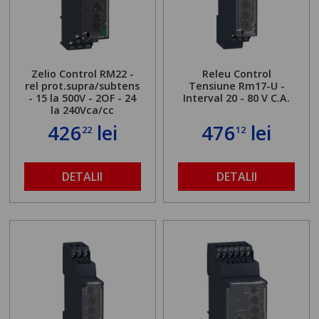
Zelio Control RM22 -
Releu Control
rel prot.supra/subtens
Tensiune Rm17-U -
- 15 la 500V - 2OF - 24
Interval 20 - 80 V C.A.
la 240Vca/cc
426
lei
476
lei
22
12
DETALII
DETALII