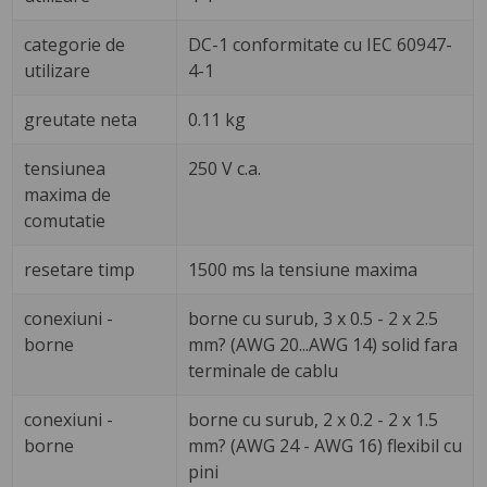
categorie de
DC-1 conformitate cu IEC 60947-
utilizare
4-1
greutate neta
0.11 kg
tensiunea
250 V c.a.
maxima de
comutatie
resetare timp
1500 ms la tensiune maxima
conexiuni -
borne cu surub, 3 x 0.5 - 2 x 2.5
borne
mm? (AWG 20...AWG 14) solid fara
terminale de cablu
conexiuni -
borne cu surub, 2 x 0.2 - 2 x 1.5
borne
mm? (AWG 24 - AWG 16) flexibil cu
pini