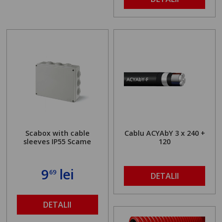
Scabox with cable
Cablu ACYAbY 3 x 240 +
sleeves IP55 Scame
120
9
lei
69
DETALII
DETALII