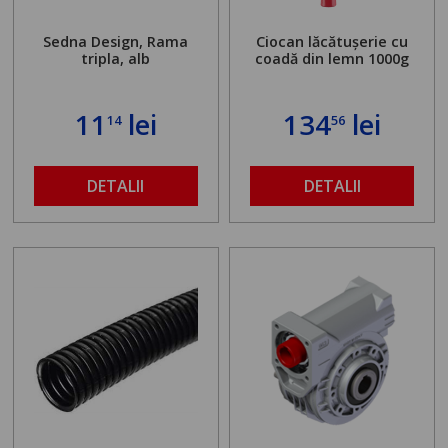
Sedna Design, Rama
Ciocan lăcătușerie cu
tripla, alb
coadă din lemn 1000g
11
lei
134
lei
14
56
DETALII
DETALII