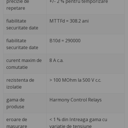
precizie de
+/- 2 % pentru temporizare
repetare
fiabilitate
MTTFd = 308.2 ani
securitate date
fiabilitate
B10d = 290000
securitate date
curent maxim de
8 A c.a.
comutatie
rezistenta de
> 100 MOhm la 500 V c.c.
izolatie
gama de
Harmony Control Relays
produse
eroare de
< 1 % din Intreaga gama cu
masurare
variatie de tensiune