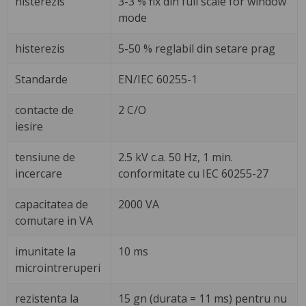
histerezis
3-3 % fix din full scale for window
mode
histerezis
5-50 % reglabil din setare prag
Standarde
EN/IEC 60255-1
contacte de
2 C/O
iesire
tensiune de
2.5 kV c.a. 50 Hz, 1 min.
incercare
conformitate cu IEC 60255-27
capacitatea de
2000 VA
comutare in VA
imunitate la
10 ms
microintreruperi
rezistenta la
15 gn (durata = 11 ms) pentru nu