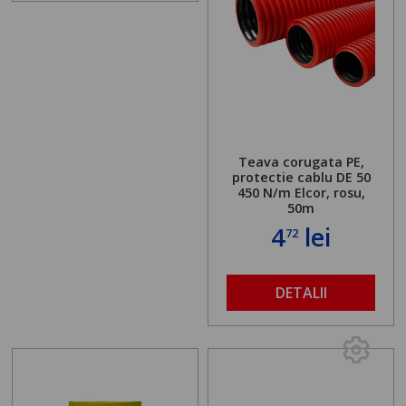
Teava corugata PE,
protectie cablu DE 50
450 N/m Elcor, rosu,
50m
4
lei
72
DETALII