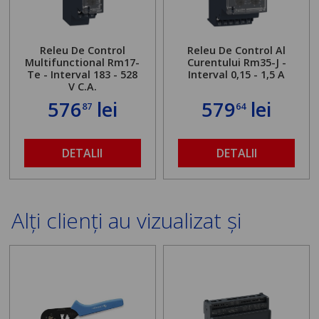
Releu De Control
Releu De Control Al
Multifunctional Rm17-
Curentului Rm35-J -
Te - Interval 183 - 528
Interval 0,15 - 1,5 A
V C.A.
576
lei
579
lei
87
64
DETALII
DETALII
Alți clienți au vizualizat și