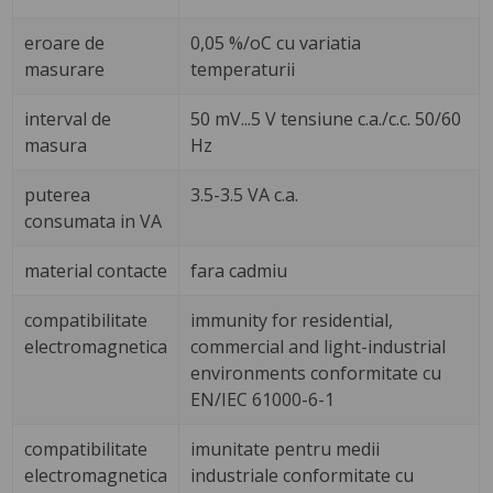
eroare de
0,05 %/oC cu variatia
masurare
temperaturii
interval de
50 mV...5 V tensiune c.a./c.c. 50/60
masura
Hz
puterea
3.5-3.5 VA c.a.
consumata in VA
material contacte
fara cadmiu
compatibilitate
immunity for residential,
electromagnetica
commercial and light-industrial
environments conformitate cu
EN/IEC 61000-6-1
compatibilitate
imunitate pentru medii
electromagnetica
industriale conformitate cu