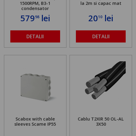
1500RPM, B3-1
la 2m si capac mat
condensator
579
lei
20
lei
98
10
DETALII
DETALII
Scabox with cable
Cablu T2XIR 50 OL-AL
sleeves Scame IP55
3X50