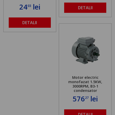
24
lei
03
DETALII
DETALII
Motor electric
monofazat 1.5KW,
3000RPM, B3-1
condensator
576
lei
27
DETALII