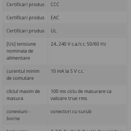
Certificari produs
CCC
Certificari produs
EAC
Certificari produs
UL
[Us] tensiune
24...240 V c.a./c.c. 50/60 Hz
nominala de
alimentare
curentul minim
10 mA la 5 V c.c.
de comutare
cilclul maxim de
100 ms ciclu de masurare ca
masura
valoare true rms
conexiuni -
conectori cu surub
borne