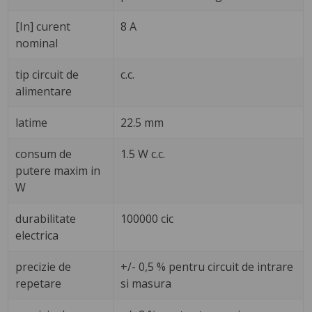
[In] curent
8 A
nominal
tip circuit de
c.c.
alimentare
latime
22.5 mm
consum de
1.5 W c.c.
putere maxim in
W
durabilitate
100000 cic
electrica
precizie de
+/- 0,5 % pentru circuit de intrare
repetare
si masura