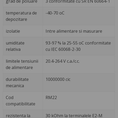
grad de poluare
3 conformitate cu SR EN 60664-1
temperatura de
-40-70 oC
depozitare
izolatie
Intre alimentare si masurare
umiditate
93-97 % la 25-55 oC conformitate
relativa
cu IEC 60068-2-30
limitele tensiunii
20.4-264 V c.a./c.c.
de alimentare
durabilitate
10000000 cic
mecanica
Cod
RM22
compatibilitate
rezistenta la
30 kOhm la terminalele E2-M