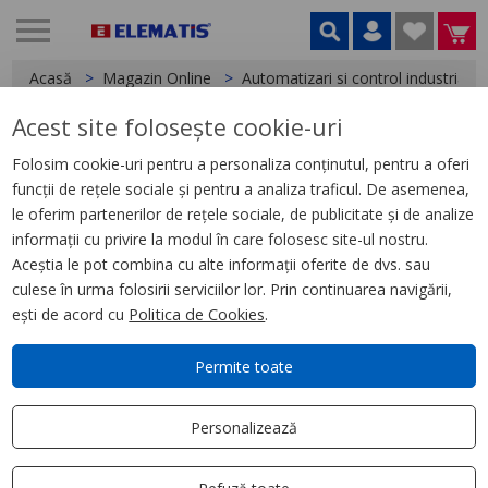
Acasă
Magazin Online
Automatizari si control industrial
Acest site folosește cookie-uri
< Relee
Folosim cookie-uri pentru a personaliza conținutul, pentru a oferi
funcții de rețele sociale și pentru a analiza traficul. De asemenea,
Zelio Control RM22 -rel
le oferim partenerilor de rețele sociale, de publicitate și de analize
prot.supra/subtens- 5mV la 5V-
informații cu privire la modul în care folosesc site-ul nostru.
2OF -24 la 240Vca/cc
Aceștia le pot combina cu alte informații oferite de dvs. sau
culese în urma folosirii serviciilor lor. Prin continuarea navigării,
ești de acord cu
Politica de Cookies
.
Permite toate
Personalizează