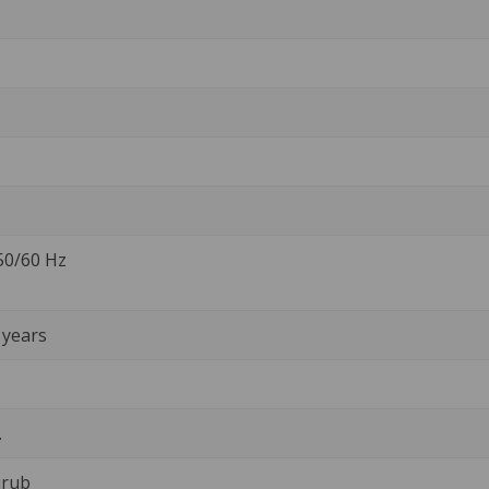
 50/60 Hz
 years
.
urub