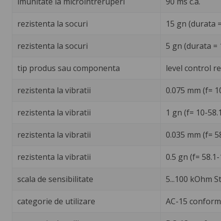
imunitate la microintreruperi
90 ms c.a.
rezistenta la socuri
15 gn (durata 
rezistenta la socuri
5 gn (durata =
tip produs sau componenta
level control re
rezistenta la vibratii
0.075 mm (f= 1
rezistenta la vibratii
1 gn (f= 10-58.
rezistenta la vibratii
0.035 mm (f= 5
rezistenta la vibratii
0.5 gn (f= 58.1
scala de sensibilitate
5...100 kOhm St
categorie de utilizare
AC-15 conformi