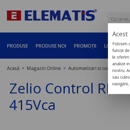
Acest 
Folosim c
PRODUSE
PRODUSE NOI
PROMOȚII
LICHIDĂRI 
funcții d
le oferim 
analize in
Acasă
Magazin Online
Automatizari si control indus
nostru. A
sau culese
Zelio Control RM22 
navigării
415Vca