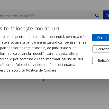
C
site folosește cookie-uri
ookie-uri pentru a personaliza conținutul, pentru a oferi
Permite
DE STOC
SERVICII
DEVINO PARTENER
CONTACT
e rețele sociale și pentru a analiza traficul. De asemenea,
partenerilor de rețele sociale, de publicitate și de
Persona
formații cu privire la modul în care folosesc site-ul
trial
Relee
ceștia le pot combina cu alte informații oferite de dvs.
Refuză
 în urma folosirii serviciilor lor. Prin continuarea
-releu pt control niv
, ești de acord cu
Politica de Cookies
.