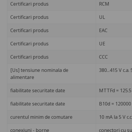
Certificari produs
RCM
Certificari produs
UL
Certificari produs
EAC
Certificari produs
UE
Certificari produs
CCC
[Us] tensiune nominala de
380...415 V c.a.
alimentare
fiabilitate securitate date
MTTFd = 125.5
fiabilitate securitate date
B10d = 120000
curentul minim de comutare
10 mA la 5 V c.c
conexiuni - borne
conectori cu s