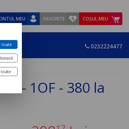
ONTUL MEU
FAVORITE
COȘUL MEU
 toate
0232224477
lizează
 toate
el - 1OF - 380 la
17