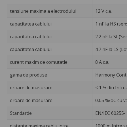
tensiune maxima a electrodului
12 V c.a.
capacitatea cablului
1 nF la HS (sen
capacitatea cablului
2.2 nF la St (S
capacitatea cablului
4.7 nF la LS (L
curent maxim de comutatie
8 A c.a.
gama de produse
Harmony Contr
eroare de masurare
< 1 % din Intr
eroare de masurare
0,05 %/oC cu va
Standarde
EN/IEC 60255-
distanta maxima cablu intre
1000 m Intre s