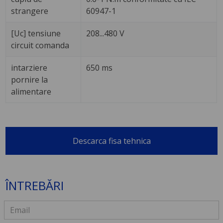
strangere
60947-1
[Uc] tensiune
208...480 V
circuit comanda
intarziere
650 ms
pornire la
alimentare
Descarca fisa tehnica
ÎNTREBĂRI