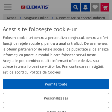
Acasă
Magazin Online
Automatizari si control industrial
Acest site folosește cookie-uri
< Relee
Folosim cookie-uri pentru a personaliza conținutul, pentru a oferi
funcții de rețele sociale și pentru a analiza traficul. De asemenea,
Zelio Control RM22 - releu pt
le oferim partenerilor de rețele sociale, de publicitate și de analize
controlul fazei - 2OF - 208 la
informații cu privire la modul în care folosesc site-ul nostru.
480Vac
Aceștia le pot combina cu alte informații oferite de dvs. sau
culese în urma folosirii serviciilor lor. Prin continuarea navigării,
ești de acord cu
Politica de Cookies
.
Permite toate
Personalizează