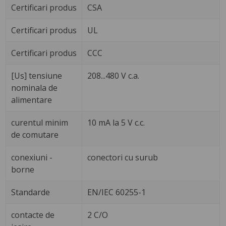
Certificari produs
CSA
Certificari produs
UL
Certificari produs
CCC
[Us] tensiune
208...480 V c.a.
nominala de
alimentare
curentul minim
10 mA la 5 V c.c.
de comutare
conexiuni -
conectori cu surub
borne
Standarde
EN/IEC 60255-1
contacte de
2 C/O