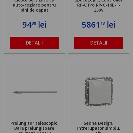
auto-reglare pentru
RP-C Pro RP-C-16B-F-
pini de capat
230V
94
lei
5861
lei
38
13
DETALII
DETALII
Prelungitor telescopic.
Sedna Design,
Bară prelungitoare
Intrerupator simplu,