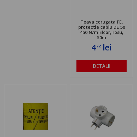
Teava corugata PE,
protectie cablu DE 50
450 N/m Elcor, rosu,
50m
4
lei
72
DETALII