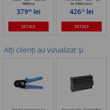
480Vca
la 240Vca/cc
379
lei
426
lei
86
22
DETALII
DETALII
Alți clienți au vizualizat și
Cleste sertizare cu
SpaceLogic, Controller