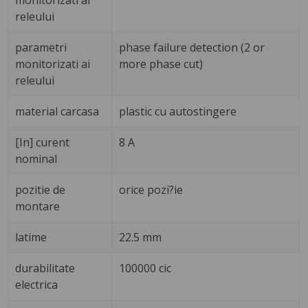
monitorizati ai
releului
parametri
phase failure detection (2 or
monitorizati ai
more phase cut)
releului
material carcasa
plastic cu autostingere
[In] curent
8 A
nominal
pozitie de
orice pozi?ie
montare
latime
22.5 mm
durabilitate
100000 cic
electrica