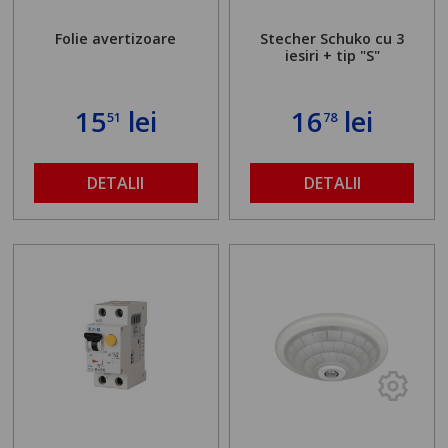
Folie avertizoare
Stecher Schuko cu 3
iesiri + tip "S"
15
lei
16
lei
51
78
DETALII
DETALII