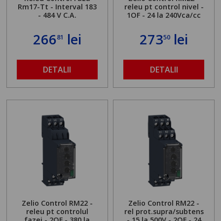
Rm17-Tt - Interval 183
releu pt control nivel -
- 484 V C.A.
1OF - 24 la 240Vca/cc
266
lei
273
lei
81
50
DETALII
DETALII
Zelio Control RM22 -
Zelio Control RM22 -
releu pt controlul
rel prot.supra/subtens
fazei - 2OF - 380 la
- 15 la 500V - 2OF - 24