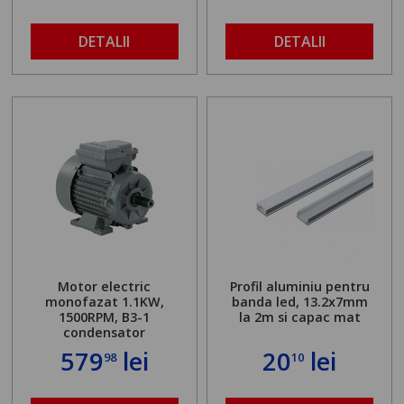
DETALII
DETALII
Motor electric
Profil aluminiu pentru
monofazat 1.1KW,
banda led, 13.2x7mm
1500RPM, B3-1
la 2m si capac mat
condensator
579
lei
20
lei
98
10