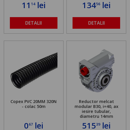
11
lei
134
lei
14
56
DETALII
DETALII
Copex PVC 20MM 320N
Reductor melcat
- colac 50m
modular B30, i=40, ax
iesire tubular,
diametru 14mm
0
lei
515
lei
67
39