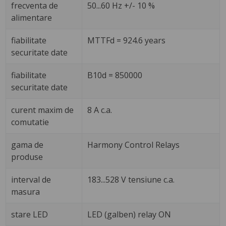
frecventa de
50...60 Hz +/- 10 %
alimentare
fiabilitate
MTTFd = 924.6 years
securitate date
fiabilitate
B10d = 850000
securitate date
curent maxim de
8 A c.a.
comutatie
gama de
Harmony Control Relays
produse
interval de
183...528 V tensiune c.a.
masura
stare LED
LED (galben) relay ON