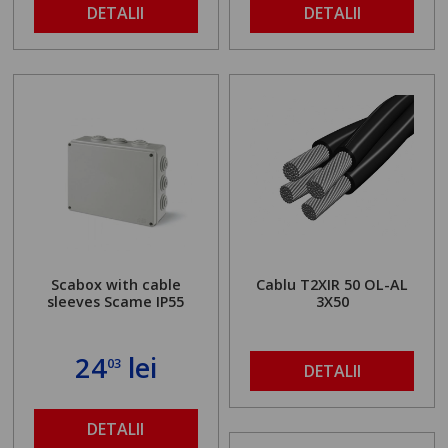
DETALII
DETALII
Scabox with cable
Cablu T2XIR 50 OL-AL
sleeves Scame IP55
3X50
24
lei
03
DETALII
DETALII