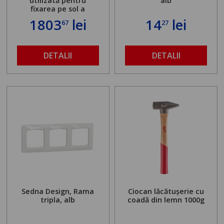
utilizată pentru
alb
fixarea pe sol a
standului mașinii de
1803
lei
14
lei
67
27
găurit în locul
buloanelor de
ancorare. Greutate
maximă admisă de 500
DETALII
DETALII
kg și înălțime reglabilă
de la 1,8 la 2,9 m
Sedna Design, Rama
Ciocan lăcătușerie cu
tripla, alb
coadă din lemn 1000g