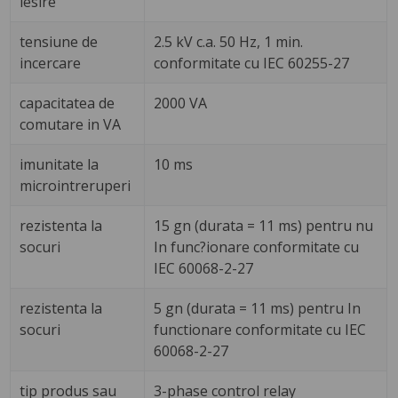
iesire
tensiune de
2.5 kV c.a. 50 Hz, 1 min.
incercare
conformitate cu IEC 60255-27
capacitatea de
2000 VA
comutare in VA
imunitate la
10 ms
microintreruperi
rezistenta la
15 gn (durata = 11 ms) pentru nu
socuri
In func?ionare conformitate cu
IEC 60068-2-27
rezistenta la
5 gn (durata = 11 ms) pentru In
socuri
functionare conformitate cu IEC
60068-2-27
tip produs sau
3-phase control relay