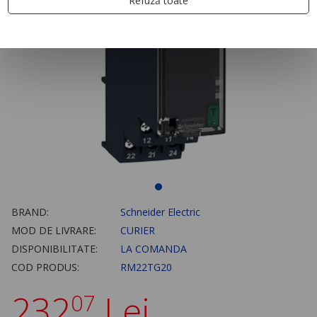
Refuză toate
BRAND:
Schneider Electric
MOD DE LIVRARE:
CURIER
DISPONIBILITATE:
LA COMANDA
COD PRODUS:
RM22TG20
232
Lei
07