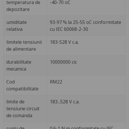
temperatura de
-40-70 oC
depozitare
umiditate
93-97 % la 25-55 oC conformitate
relativa
cu IEC 60068-2-30
limitele tensiunii
183-528 V c.a.
de alimentare
durabilitate
10000000 cic
mecanica
Cod
RM22
compatibilitate
limite de
183...528 V c.a.
tensiune circuit
de comanda
cuplu de
0.6-1 N.m conformitate cu IEC