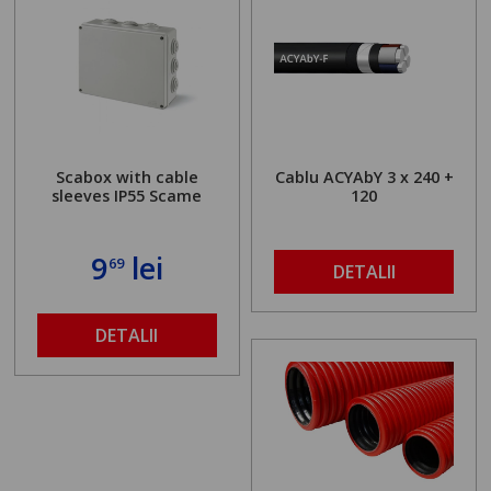
Scabox with cable
Cablu ACYAbY 3 x 240 +
sleeves IP55 Scame
120
9
lei
69
DETALII
DETALII