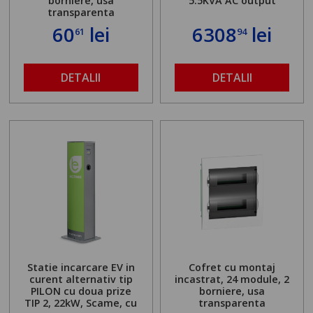
borniere, usa
5.5KVA AC output
transparenta
60
lei
6308
lei
61
94
DETALII
DETALII
Statie incarcare EV in
Cofret cu montaj
curent alternativ tip
incastrat, 24 module, 2
PILON cu doua prize
borniere, usa
TIP 2, 22kW, Scame, cu
transparenta