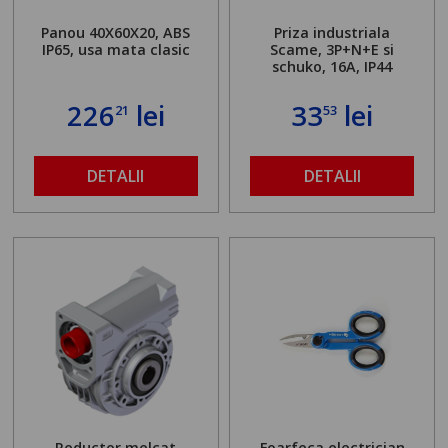
Panou 40X60X20, ABS
Priza industriala
IP65, usa mata clasic
Scame, 3P+N+E si
schuko, 16A, IP44
226
lei
33
lei
21
53
DETALII
DETALII
Reductor melcat
Foarfeca electrician