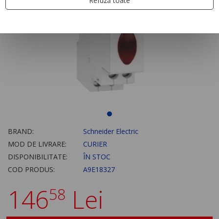
Refuză toate
BRAND:
Schneider Electric
MOD DE LIVRARE:
CURIER
DISPONIBILITATE:
ÎN STOC
COD PRODUS:
A9E18327
146
Lei
58