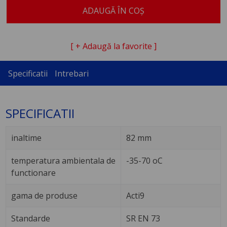
ADAUGĂ ÎN COȘ
[ + Adaugă la favorite ]
Specificatii
Intrebari
SPECIFICATII
inaltime
82 mm
temperatura ambientala de
-35-70 oC
functionare
gama de produse
Acti9
Standarde
SR EN 73