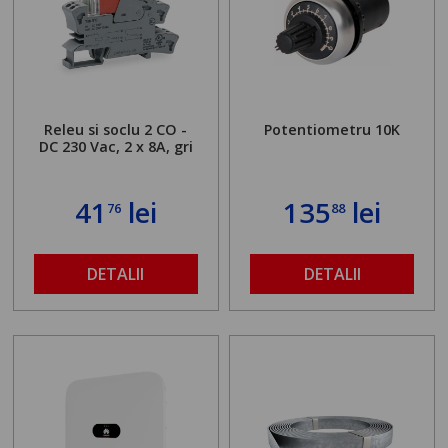
Releu si soclu 2 CO -
Potentiometru 10K
DC 230 Vac, 2 x 8A, gri
41
lei
135
lei
76
88
DETALII
DETALII