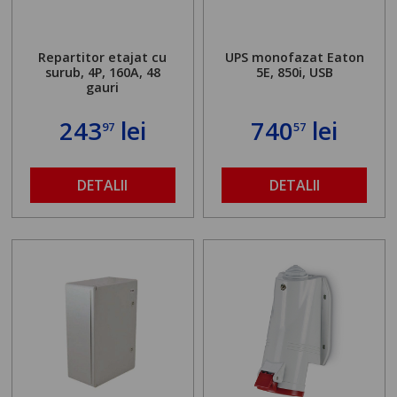
Repartitor etajat cu
UPS monofazat Eaton
surub, 4P, 160A, 48
5E, 850i, USB
gauri
243
lei
740
lei
97
57
DETALII
DETALII