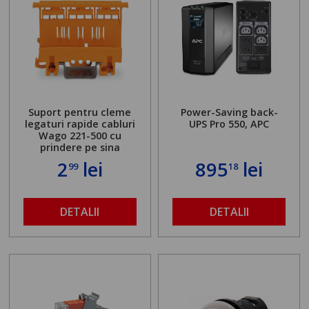
Suport pentru cleme
Power-Saving back-
legaturi rapide cabluri
UPS Pro 550, APC
Wago 221-500 cu
prindere pe sina
2
lei
895
lei
99
18
DETALII
DETALII