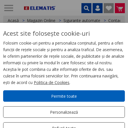
Acasă
Magazin Online
Sigurante automate
Contacte A
Acest site folosește cookie-uri
< Contacte Auxiliare si Bobine declansare
Folosim cookie-uri pentru a personaliza conținutul, pentru a oferi
funcții de rețele sociale și pentru a analiza traficul. De asemenea,
Acti9 Iil Indicator Luminos
le oferim partenerilor de rețele sociale, de publicitate și de analize
Trifazat, Rosu, 230-400 Vca
informații cu privire la modul în care folosesc site-ul nostru.
Aceștia le pot combina cu alte informații oferite de dvs. sau
culese în urma folosirii serviciilor lor. Prin continuarea navigării,
ești de acord cu
Politica de Cookies
.
Permite toate
Personalizează