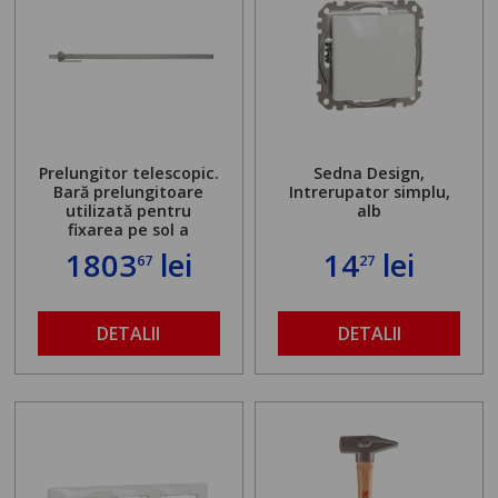
Prelungitor telescopic.
Sedna Design,
Bară prelungitoare
Intrerupator simplu,
utilizată pentru
alb
fixarea pe sol a
standului mașinii de
1803
lei
14
lei
67
27
găurit în locul
buloanelor de
ancorare. Greutate
maximă admisă de 500
DETALII
DETALII
kg și înălțime reglabilă
de la 1,8 la 2,9 m