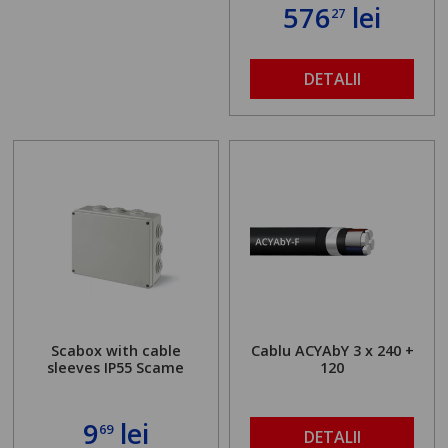
576
lei
27
DETALII
Scabox with cable
Cablu ACYAbY 3 x 240 +
sleeves IP55 Scame
120
9
lei
69
DETALII