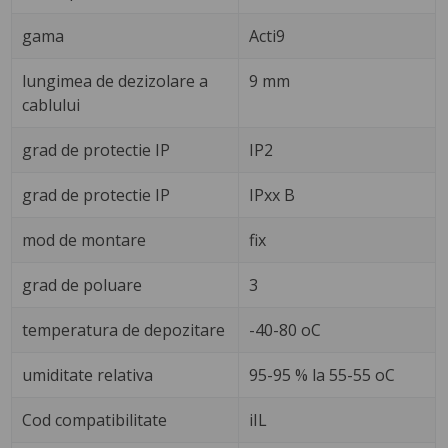
gama
Acti9
lungimea de dezizolare a
9 mm
cablului
grad de protectie IP
IP2
grad de protectie IP
IPxx B
mod de montare
fix
grad de poluare
3
temperatura de depozitare
-40-80 oC
umiditate relativa
95-95 % la 55-55 oC
Cod compatibilitate
iIL