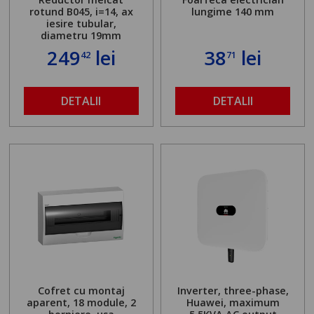
rotund B045, i=14, ax
lungime 140 mm
iesire tubular,
diametru 19mm
249
lei
38
lei
42
71
DETALII
DETALII
Cofret cu montaj
Inverter, three-phase,
aparent, 18 module, 2
Huawei, maximum