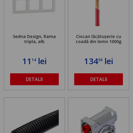
Sedna Design, Rama
Ciocan lăcătușerie cu
tripla, alb
coadă din lemn 1000g
11
lei
134
lei
14
56
DETALII
DETALII