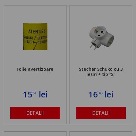
Folie avertizoare
Stecher Schuko cu 3
iesiri + tip "S"
15
lei
16
lei
51
78
DETALII
DETALII