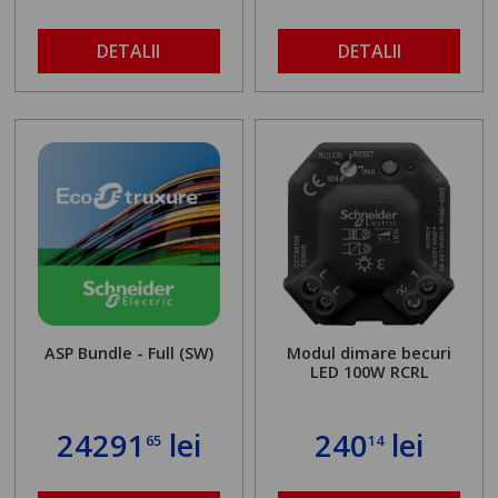
DETALII
DETALII
ASP Bundle - Full (SW)
Modul dimare becuri
LED 100W RCRL
24291
lei
240
lei
65
14