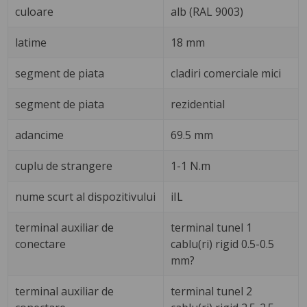
culoare
alb (RAL 9003)
latime
18 mm
segment de piata
cladiri comerciale mici
segment de piata
rezidential
adancime
69.5 mm
cuplu de strangere
1-1 N.m
nume scurt al dispozitivului
iIL
terminal auxiliar de
terminal tunel 1
conectare
cablu(ri) rigid 0.5-0.5
mm?
terminal auxiliar de
terminal tunel 2