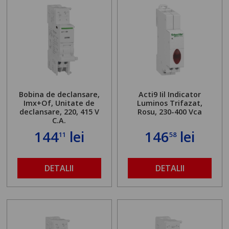
Bobina de declansare,
Acti9 Iil Indicator
Imx+Of, Unitate de
Luminos Trifazat,
declansare, 220, 415 V
Rosu, 230-400 Vca
C.A.
144
lei
146
lei
11
58
DETALII
DETALII