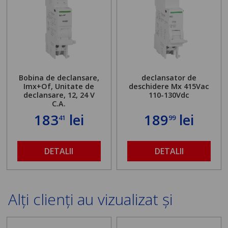
Bobina de declansare,
declansator de
Imx+Of, Unitate de
deschidere Mx 415Vac
declansare, 12, 24 V
110-130Vdc
C.A.
183
lei
189
lei
41
99
DETALII
DETALII
Alți clienți au vizualizat și