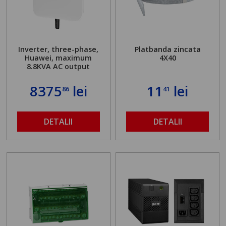
Inverter, three-phase,
Platbanda zincata
Huawei, maximum
4X40
8.8KVA AC output
8375
lei
11
lei
86
41
DETALII
DETALII