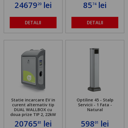
server local
24679
lei
85
lei
20
74
DETALII
DETALII
Statie incarcare EV in
Optiline 45 - Stalp
curent alternativ tip
Servicii - 1 Fata -
DUAL WALLBOX cu
Natural
doua prize TIP 2, 22kW
20765
lei
598
lei
81
01