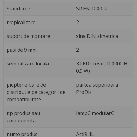
Standarde
SR EN 1000-4
tropicalizare
2
suport de montare
sina DIN simetrica
pasi de 9 mm
2
semnalizare locala
3 LEDs rosu, 100000 H
0.9 W)
pieptene bare de
partea superioara
distributie pe categorii de
ProDis
compatibilitate
tip produs sau
lampC modularC
componenta
nume produs
Acti9 iIL