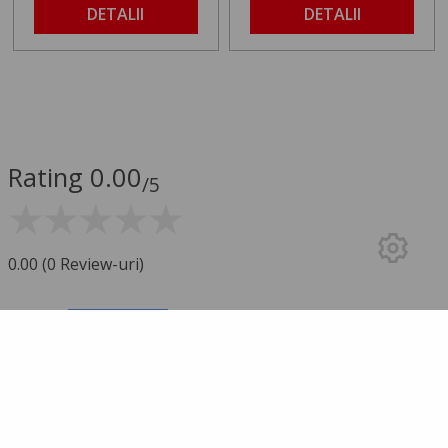
DETALII
DETALII
Rating 0.00
/5
0.00 (0 Review-uri)
5 stele
0
4 stele
0
3 stele
0
2 stele
0
1 stea
0