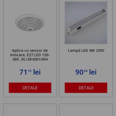
Aplica cu senzor de
Lampă LED 4W 230V
miscare, E27 LED 120-
360', RL/SR3001/WH
71
lei
90
lei
15
34
DETALII
DETALII