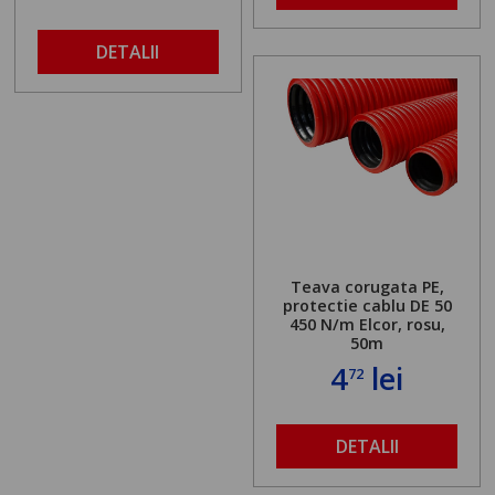
DETALII
Teava corugata PE,
protectie cablu DE 50
450 N/m Elcor, rosu,
50m
4
lei
72
DETALII