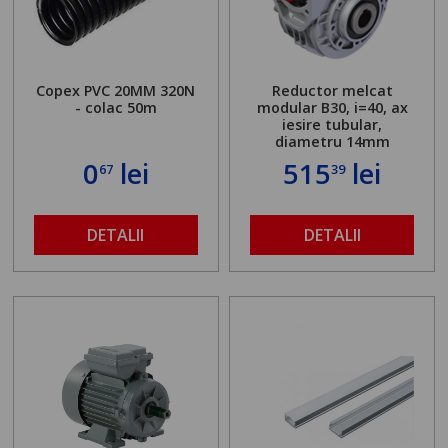
Copex PVC 20MM 320N
Reductor melcat
- colac 50m
modular B30, i=40, ax
iesire tubular,
diametru 14mm
0
lei
515
lei
67
39
DETALII
DETALII