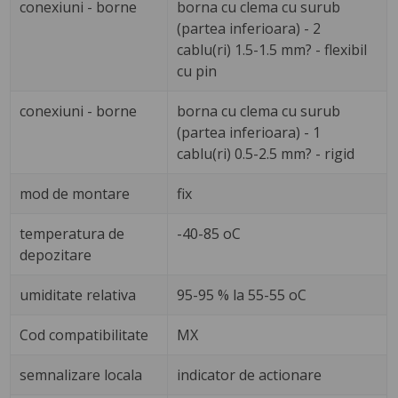
conexiuni - borne
borna cu clema cu surub
(partea inferioara) - 2
cablu(ri) 1.5-1.5 mm? - flexibil
cu pin
conexiuni - borne
borna cu clema cu surub
(partea inferioara) - 1
cablu(ri) 0.5-2.5 mm? - rigid
mod de montare
fix
temperatura de
-40-85 oC
depozitare
umiditate relativa
95-95 % la 55-55 oC
Cod compatibilitate
MX
semnalizare locala
indicator de actionare