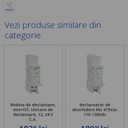
SHARE
Vezi produse similare din
categorie
Bobina de declansare,
declansator de
Imx+Of, Unitate de
deschidere Mx 415Vac
declansare, 12, 24 V
110-130Vdc
C.A.
41
99