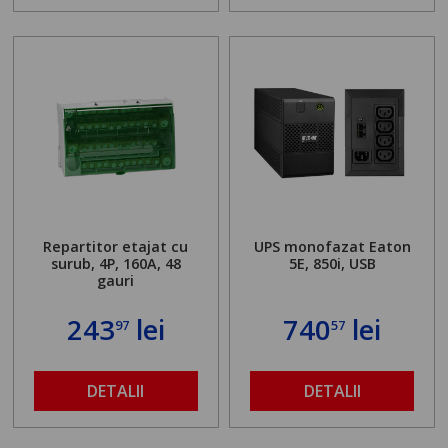
Repartitor etajat cu
UPS monofazat Eaton
surub, 4P, 160A, 48
5E, 850i, USB
gauri
243
lei
740
lei
97
57
DETALII
DETALII