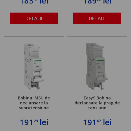
183
lei
189
lei
DETALII
DETALII
Bobina iMSU de
Easy9 Bobina
declansare la
declansare la prag de
supratensiune
tensiune
191
lei
191
lei
29
62