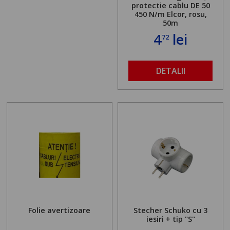
protectie cablu DE 50
450 N/m Elcor, rosu,
50m
4
lei
72
DETALII
Folie avertizoare
Stecher Schuko cu 3
iesiri + tip "S"