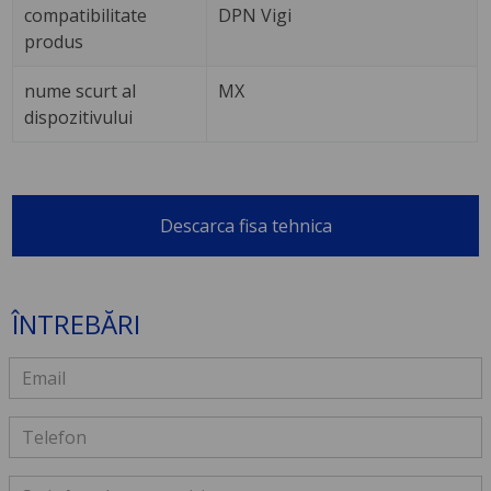
compatibilitate
DPN Vigi
produs
nume scurt al
MX
dispozitivului
Descarca fisa tehnica
ÎNTREBĂRI