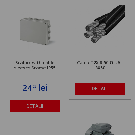
Scabox with cable
Cablu T2XIR 50 OL-AL
sleeves Scame IP55
3X50
24
lei
03
DETALII
DETALII