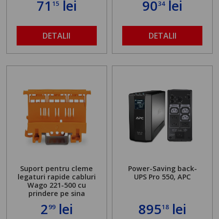
71
lei
90
lei
15
34
DETALII
DETALII
Suport pentru cleme
Power-Saving back-
legaturi rapide cabluri
UPS Pro 550, APC
Wago 221-500 cu
prindere pe sina
2
lei
895
lei
99
18