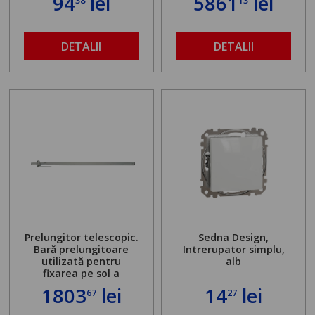
94
lei
5861
lei
38
13
DETALII
DETALII
Prelungitor telescopic.
Sedna Design,
Bară prelungitoare
Intrerupator simplu,
utilizată pentru
alb
fixarea pe sol a
standului mașinii de
1803
lei
14
lei
67
27
găurit în locul
buloanelor de