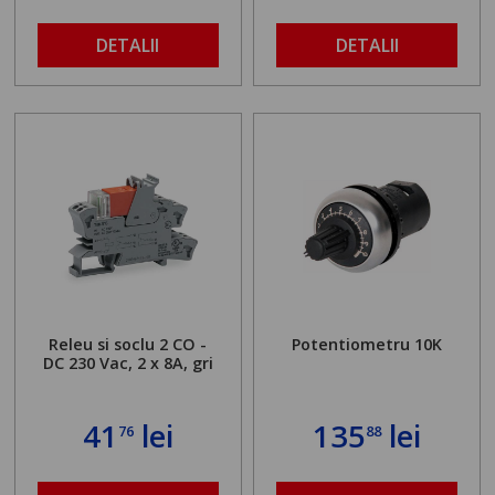
DETALII
DETALII
Releu si soclu 2 CO -
Potentiometru 10K
DC 230 Vac, 2 x 8A, gri
41
lei
135
lei
76
88