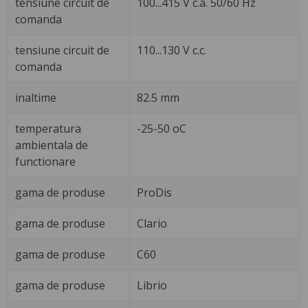
tensiune circuit de
100...415 V c.a. 50/60 Hz
comanda
tensiune circuit de
110...130 V c.c.
comanda
inaltime
82.5 mm
temperatura
-25-50 oC
ambientala de
functionare
gama de produse
ProDis
gama de produse
Clario
gama de produse
C60
gama de produse
Librio