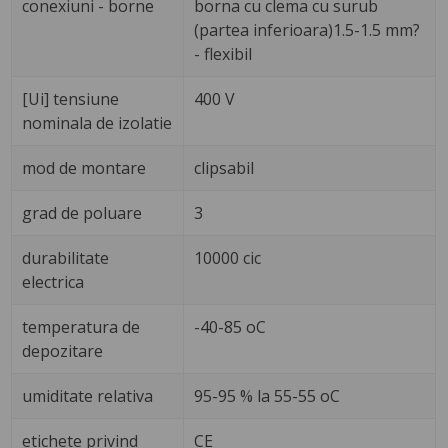
conexiuni - borne
borna cu clema cu surub
(partea inferioara)1.5-1.5 mm?
- flexibil
[Ui] tensiune
400 V
nominala de izolatie
mod de montare
clipsabil
grad de poluare
3
durabilitate
10000 cic
electrica
temperatura de
-40-85 oC
depozitare
umiditate relativa
95-95 % la 55-55 oC
etichete privind
CE