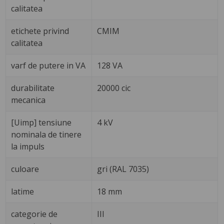
calitatea
etichete privind
CMIM
calitatea
varf de putere in VA
128 VA
durabilitate
20000 cic
mecanica
[Uimp] tensiune
4 kV
nominala de tinere
la impuls
culoare
gri (RAL 7035)
latime
18 mm
categorie de
III