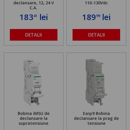
declansare, 12, 24 V
110-130Vdc
C.A.
183
lei
189
lei
41
99
DETALII
DETALII
Bobina iMSU de
Easy9 Bobina
declansare la
declansare la prag de
supratensiune
tensiune