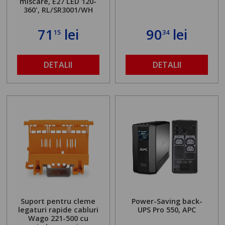
miscare, E27 LED 120-
360', RL/SR3001/WH
71
lei
90
lei
15
34
DETALII
DETALII
Suport pentru cleme
Power-Saving back-
legaturi rapide cabluri
UPS Pro 550, APC
Wago 221-500 cu