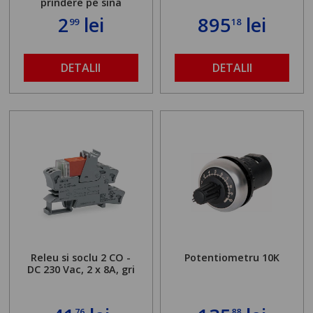
prindere pe sina
2
lei
895
lei
99
18
DETALII
DETALII
Releu si soclu 2 CO -
Potentiometru 10K
DC 230 Vac, 2 x 8A, gri
76
88