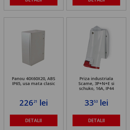
Panou 40X60X20, ABS
Priza industriala
IP65, usa mata clasic
Scame, 3P+N+E si
schuko, 16A, IP44
226
lei
33
lei
21
53
DETALII
DETALII