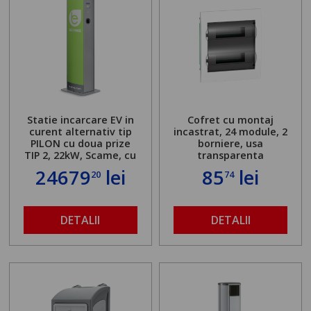
Statie incarcare EV in
Cofret cu montaj
curent alternativ tip
incastrat, 24 module, 2
PILON cu doua prize
borniere, usa
TIP 2, 22kW, Scame, cu
transparenta
server local
24679
lei
85
lei
20
74
DETALII
DETALII