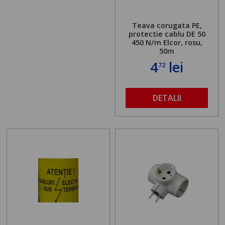
Teava corugata PE,
protectie cablu DE 50
450 N/m Elcor, rosu,
50m
4
lei
72
DETALII