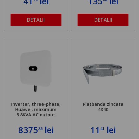
41
lei
135
lei
DETALII
DETALII
Inverter, three-phase,
Platbanda zincata
Huawei, maximum
4X40
8.8KVA AC output
8375
lei
11
lei
86
41