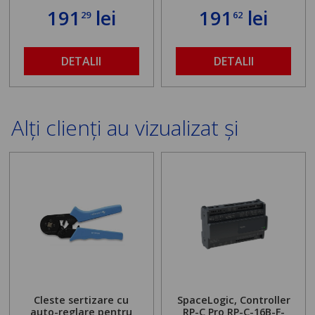
191
lei
191
lei
29
62
DETALII
DETALII
Alți clienți au vizualizat și
Cleste sertizare cu
SpaceLogic, Controller
auto-reglare pentru
RP-C Pro RP-C-16B-F-