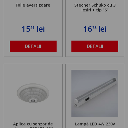
Folie avertizoare
Stecher Schuko cu 3
iesiri + tip "S"
15
lei
16
lei
51
78
DETALII
DETALII
Aplica cu senzor de
Lampă LED 4W 230V