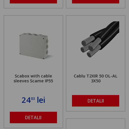
Scabox with cable
Cablu T2XIR 50 OL-AL
sleeves Scame IP55
3X50
24
lei
03
DETALII
DETALII