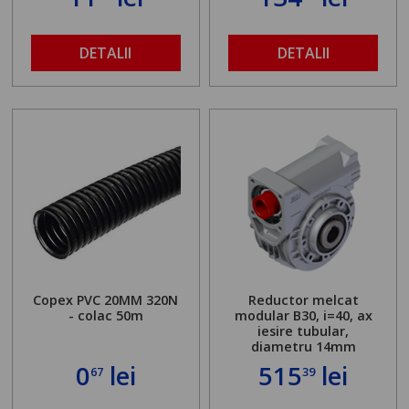
DETALII
DETALII
Copex PVC 20MM 320N
Reductor melcat
- colac 50m
modular B30, i=40, ax
iesire tubular,
diametru 14mm
0
lei
515
lei
67
39