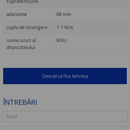
supratensiune
adancime
68 mm
cuplu de strangere
1-1 N.m
nume scurt al
MSU
dispozitivului
Descarca fisa tehnica
ÎNTREBĂRI