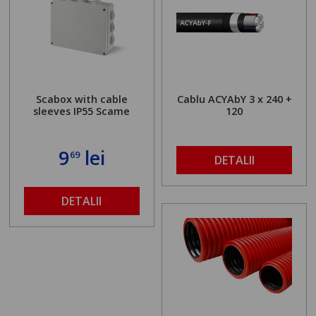
Scabox with cable
Cablu ACYAbY 3 x 240 +
sleeves IP55 Scame
120
9
lei
69
DETALII
DETALII