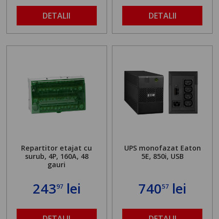
DETALII
DETALII
Repartitor etajat cu
UPS monofazat Eaton
surub, 4P, 160A, 48
5E, 850i, USB
gauri
243
lei
740
lei
97
57
DETALII
DETALII