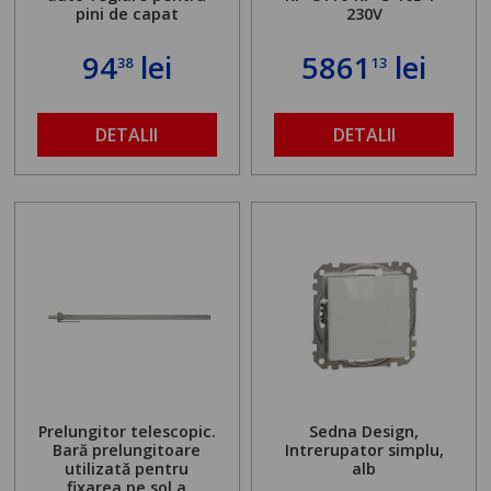
pini de capat
230V
94
lei
5861
lei
38
13
DETALII
DETALII
Prelungitor telescopic.
Sedna Design,
Bară prelungitoare
Intrerupator simplu,
utilizată pentru
alb
fixarea pe sol a