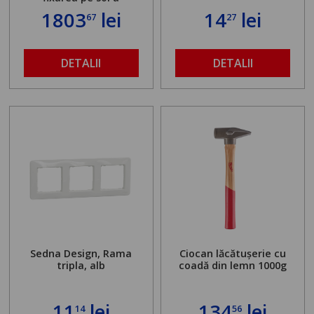
standului mașinii de
1803
lei
14
lei
67
27
găurit în locul
buloanelor de
ancorare. Greutate
maximă admisă de 500
DETALII
DETALII
kg și înălțime reglabilă
de la 1,8 la 2,9 m
Sedna Design, Rama
Ciocan lăcătușerie cu
tripla, alb
coadă din lemn 1000g
11
lei
134
lei
14
56