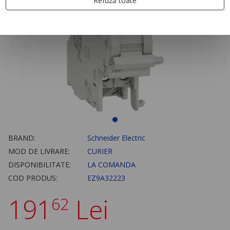
Refuză toate
BRAND:
Schneider Electric
MOD DE LIVRARE:
CURIER
DISPONIBILITATE:
LA COMANDA
COD PRODUS:
EZ9A32223
191
Lei
62