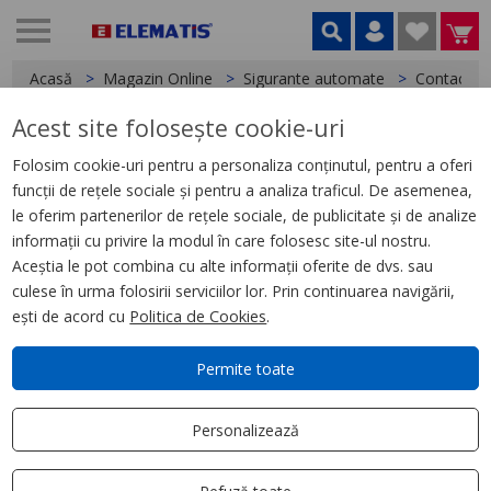
Acasă
Magazin Online
Sigurante automate
Contacte A
Acest site folosește cookie-uri
< Contacte Auxiliare si Bobine declansare
Folosim cookie-uri pentru a personaliza conținutul, pentru a oferi
funcții de rețele sociale și pentru a analiza traficul. De asemenea,
Easy9 Bobina declansare la
le oferim partenerilor de rețele sociale, de publicitate și de analize
prag de tensiune
informații cu privire la modul în care folosesc site-ul nostru.
Aceștia le pot combina cu alte informații oferite de dvs. sau
culese în urma folosirii serviciilor lor. Prin continuarea navigării,
ești de acord cu
Politica de Cookies
.
Permite toate
Personalizează