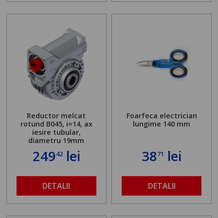
Reductor melcat
Foarfeca electrician
rotund B045, i=14, ax
lungime 140 mm
iesire tubular,
diametru 19mm
249
lei
38
lei
42
71
DETALII
DETALII