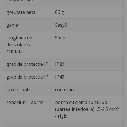
greutate neta
66 g
gama
Easy9
lungimea de
9 mm
dezizolare a
cablului
grad de protectie IP
IP20
grad de protectie IP
IP40
tip de control
comutare
conexiuni - borne
borna cu clema cu surub
(partea inferioara)1.5-2.5 mm?
- rigid