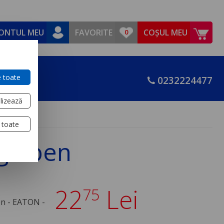
ONTUL MEU
FAVORITE
COȘUL MEU
 toate
0232224477
lizează
 toate
galben
22
Lei
75
en - EATON -