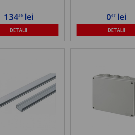
134
lei
0
lei
56
67
DETALII
DETALII