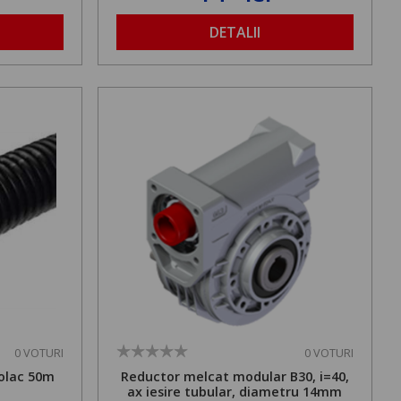
DETALII
0 VOTURI
0 VOTURI
olac 50m
Reductor melcat modular B30, i=40,
ax iesire tubular, diametru 14mm