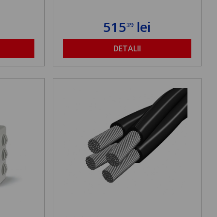
515
lei
39
DETALII