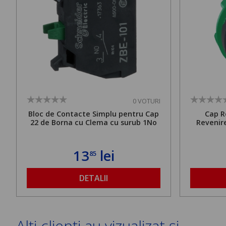
0 VOTURI
Bloc de Contacte Simplu pentru Cap
Cap R
22 de Borna cu Clema cu surub 1No
Revenire
13
lei
85
DETALII
Alți clienți au vizualizat și