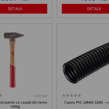
1,8 la 2,9 m
DETALII
DETALII
0 VOTURI
cătușerie cu coadă din lemn
Copex PVC 20MM 320N - c
1000g