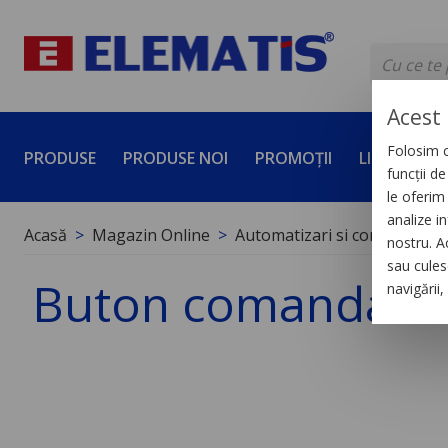
Acest 
Folosim c
PRODUSE
PRODUSE NOI
PROMOȚII
LICHIDĂRI 
funcții d
le oferim 
analize in
Acasă
Magazin Online
Automatizari si control indus
nostru. A
sau culese
Buton comanda cu 
navigării