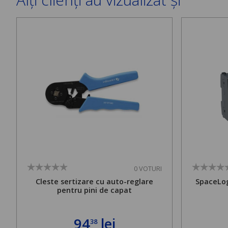
0 VOTURI
Cleste sertizare cu auto-reglare
SpaceLog
pentru pini de capat
94
lei
38