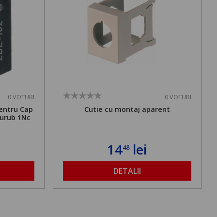
0 VOTURI
0 VOTURI
entru Cap
Cutie cu montaj aparent
surub 1Nc
14
lei
48
DETALII