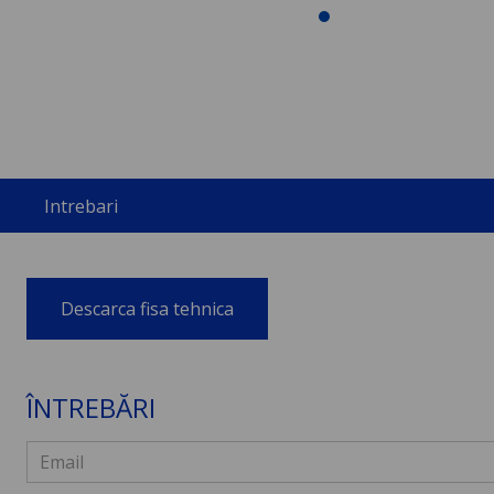
Intrebari
Descarca fisa tehnica
ÎNTREBĂRI