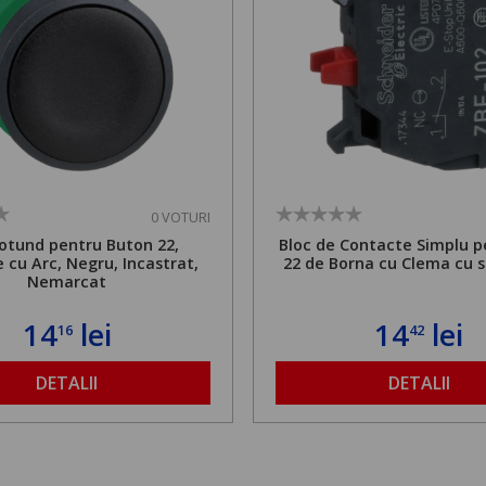
0 VOTURI
otund pentru Buton 22,
Bloc de Contacte Simplu p
 cu Arc, Negru, Incastrat,
22 de Borna cu Clema cu 
Nemarcat
14
lei
14
lei
16
42
DETALII
DETALII