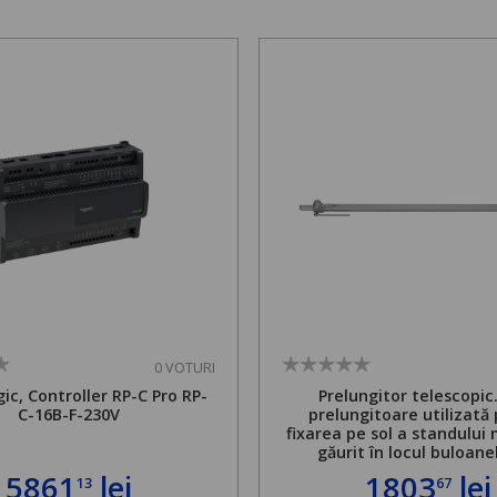
0 VOTURI
ic, Controller RP-C Pro RP-
Prelungitor telescopic
C-16B-F-230V
prelungitoare utilizată
fixarea pe sol a standului 
găurit în locul buloane
ancorare. Greutate maxi
5861
lei
1803
lei
13
67
de 500 kg și înălțime regla