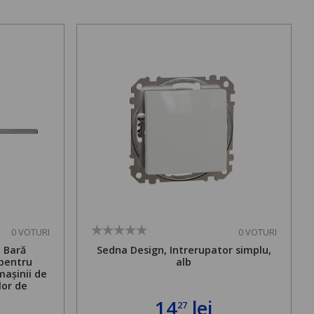
0 VOTURI
0 VOTURI
. Bară
Sedna Design, Intrerupator simplu,
 pentru
alb
mașinii de
lor de
mă admisă
14
lei
27
bilă de la