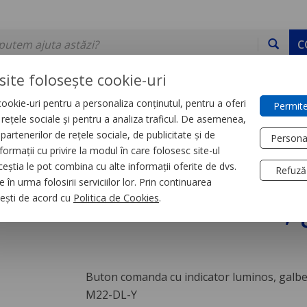
C
site folosește cookie-uri
ookie-uri pentru a personaliza conținutul, pentru a oferi
Permite
DE STOC
SERVICII
DEVINO PARTENER
CONTACT
e rețele sociale și pentru a analiza traficul. De asemenea,
partenerilor de rețele sociale, de publicitate și de
Persona
formații cu privire la modul în care folosesc site-ul
trial
Butoane si lampi
ceștia le pot combina cu alte informații oferite de dvs.
Refuză
 în urma folosirii serviciilor lor. Prin continuarea
indicator luminos, 
, ești de acord cu
Politica de Cookies
.
Buton comanda cu indicator luminos, galb
M22-DL-Y