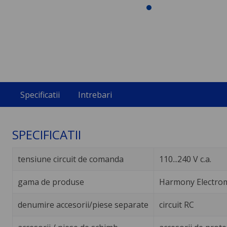
Specificatii
Intrebari
SPECIFICATII
tensiune circuit de comanda
110...240 V c.a.
gama de produse
Harmony Electrom
denumire accesorii/piese separate
circuit RC