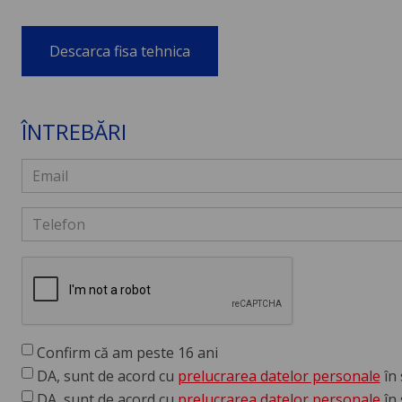
Descarca fisa tehnica
ÎNTREBĂRI
Confirm că am peste 16 ani
DA, sunt de acord cu
prelucrarea datelor personale
în 
DA, sunt de acord cu
prelucrarea datelor personale
în 