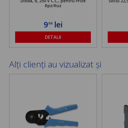
Dioda, 6, 250 V C.C., pentru Prize
Soclu 22
Rpz/Ruz
9
lei
04
DETALII
Alți clienți au vizualizat și