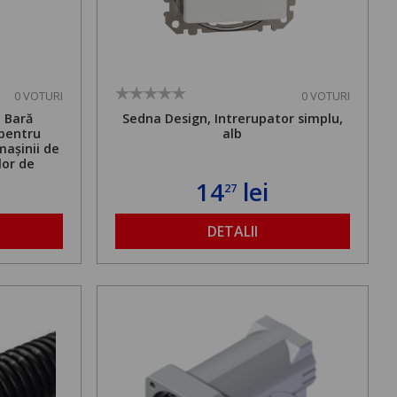
0 VOTURI
0 VOTURI
. Bară
Sedna Design, Intrerupator simplu,
 pentru
alb
mașinii de
lor de
mă admisă
14
lei
27
bilă de la
DETALII