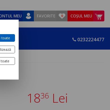
ONTUL MEU
FAVORITE
COȘUL MEU
 toate
0232224477
lizează
 toate
Rsz
18
Lei
36