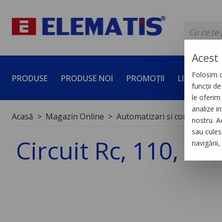
Acest 
Folosim c
PRODUSE
PRODUSE NOI
PROMOȚII
LICHIDĂRI 
funcții d
le oferim 
analize in
Acasă
Magazin Online
Automatizari si control indus
nostru. A
sau culese
Circuit Rc, 110, 24
navigării