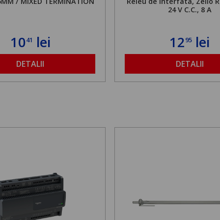
,5MM / MIXED TERMINATION
Releu de Interfata, Zelio R
24 V C.C., 8 A
10
lei
12
lei
41
95
DETALII
DETALII