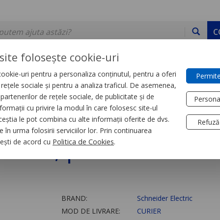
C
site folosește cookie-uri
ookie-uri pentru a personaliza conținutul, pentru a oferi
Permite
DE STOC
SERVICII
DEVINO PARTENER
CONTACT
e rețele sociale și pentru a analiza traficul. De asemenea,
partenerilor de rețele sociale, de publicitate și de
Persona
formații cu privire la modul în care folosesc site-ul
trial
Relee
ceștia le pot combina cu alte informații oferite de dvs.
Refuză
 în urma folosirii serviciilor lor. Prin continuarea
0 V Ac, pentru Soclu 
, ești de acord cu
Politica de Cookies
.
BRAND:
Schneider Electric
MOD DE LIVRARE:
CURIER