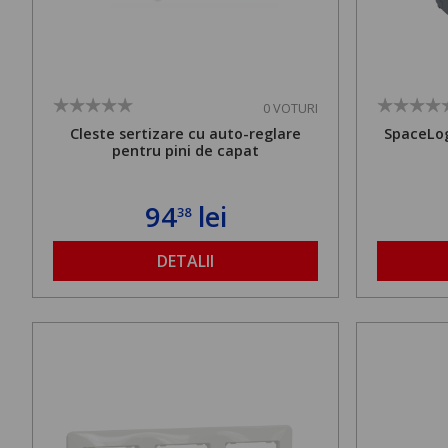
0 VOTURI
Cleste sertizare cu auto-reglare
SpaceLog
pentru pini de capat
94
lei
38
DETALII