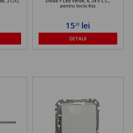
sb, 2 C/O,
Dioda + Led Verde, 6, 24 V C.C.,
pentru Soclu Rsz
15
lei
22
DETALII