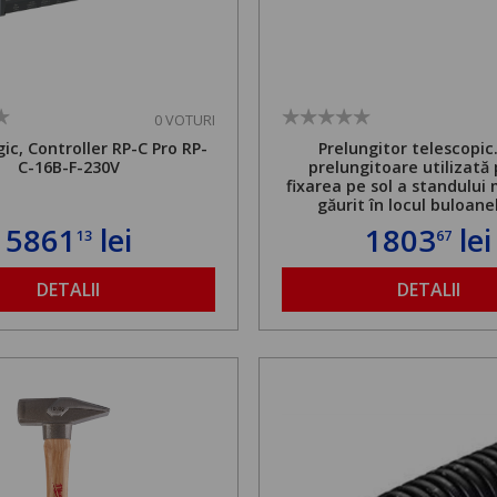
0 VOTURI
ic, Controller RP-C Pro RP-
Prelungitor telescopic
C-16B-F-230V
prelungitoare utilizată
fixarea pe sol a standului 
găurit în locul buloane
ancorare. Greutate maxi
5861
lei
1803
lei
13
67
de 500 kg și înălțime regla
1,8 la 2,9 m
DETALII
DETALII