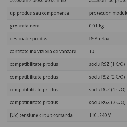
accesorii / piese de schimb
accesorii de prote
tip produs sau componenta
protection modul
greutate neta
0.01 kg
destinatie produs
RSB relay
cantitate indivizibila de vanzare
10
compatibilitate produs
soclu RSZ (1 C/O)
compatibilitate produs
soclu RSZ (2 C/O)
compatibilitate produs
soclu RGZ (1 C/O)
compatibilitate produs
soclu RGZ (2 C/O)
[Uc] tensiune circuit comanda
110...240 V