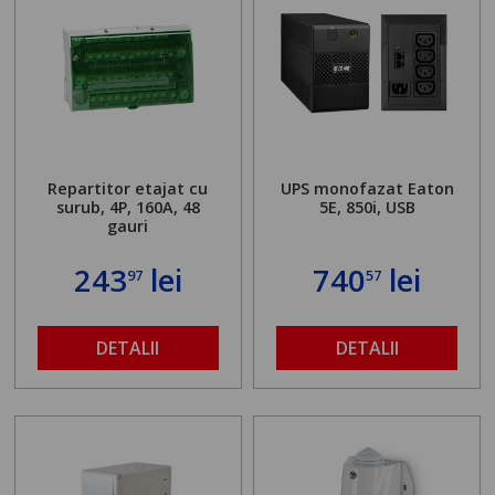
Repartitor etajat cu
UPS monofazat Eaton
surub, 4P, 160A, 48
5E, 850i, USB
gauri
243
lei
740
lei
97
57
DETALII
DETALII