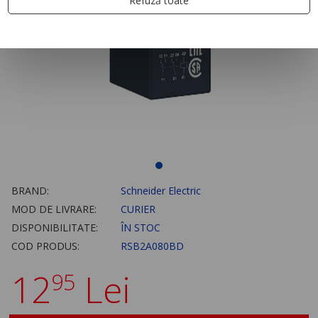
Refuză toate
BRAND:
Schneider Electric
MOD DE LIVRARE:
CURIER
DISPONIBILITATE:
ÎN STOC
COD PRODUS:
RSB2A080BD
12
Lei
95