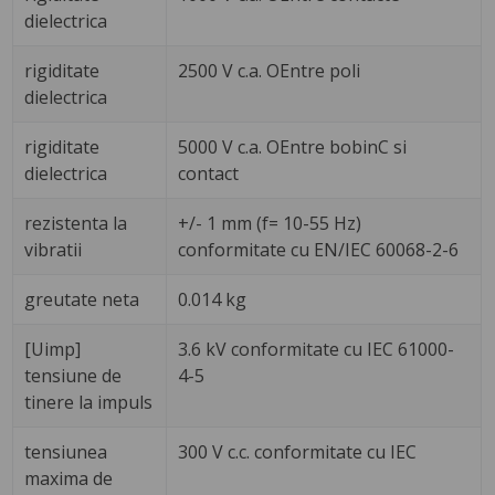
dielectrica
rigiditate
2500 V c.a. OEntre poli
dielectrica
rigiditate
5000 V c.a. OEntre bobinC si
dielectrica
contact
rezistenta la
+/- 1 mm (f= 10-55 Hz)
vibratii
conformitate cu EN/IEC 60068-2-6
greutate neta
0.014 kg
[Uimp]
3.6 kV conformitate cu IEC 61000-
tensiune de
4-5
tinere la impuls
tensiunea
300 V c.c. conformitate cu IEC
maxima de