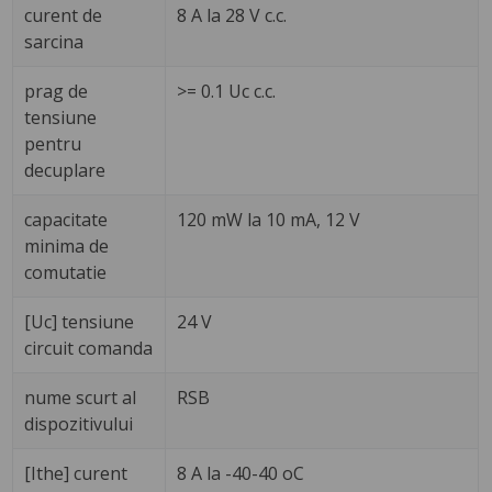
curent de
8 A la 28 V c.c.
sarcina
prag de
>= 0.1 Uc c.c.
tensiune
pentru
decuplare
capacitate
120 mW la 10 mA, 12 V
minima de
comutatie
[Uc] tensiune
24 V
circuit comanda
nume scurt al
RSB
dispozitivului
[Ithe] curent
8 A la -40-40 oC