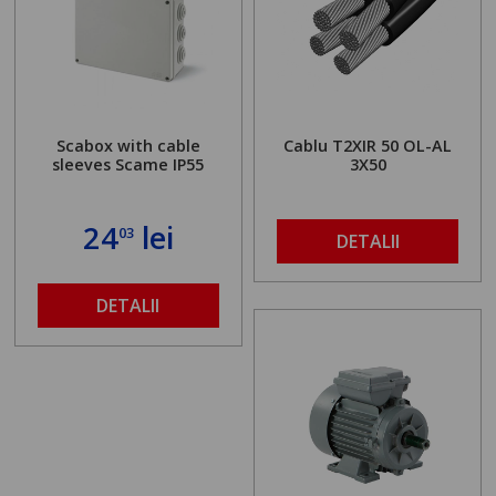
Scabox with cable
Cablu T2XIR 50 OL-AL
sleeves Scame IP55
3X50
24
lei
03
DETALII
DETALII