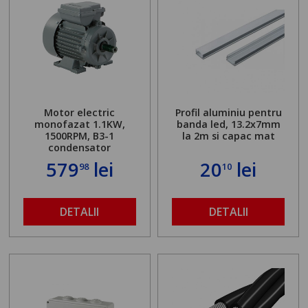
Motor electric
Profil aluminiu pentru
monofazat 1.1KW,
banda led, 13.2x7mm
1500RPM, B3-1
la 2m si capac mat
condensator
579
lei
20
lei
98
10
DETALII
DETALII