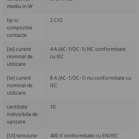
mediu in W
tip si
2 C/O
compozitie
contacte
[Ie] curent
4 A (AC-1/DC-1) NC conformitate
nominal de
cu IEC
utilizare
[Ie] curent
8 A (AC-1/DC-1) nu conformitate cu
nominal de
IEC
utilizare
cantitate
10
indivizibila de
vanzare
[Ui] tensiune
400 V conformitate cu EN/IEC