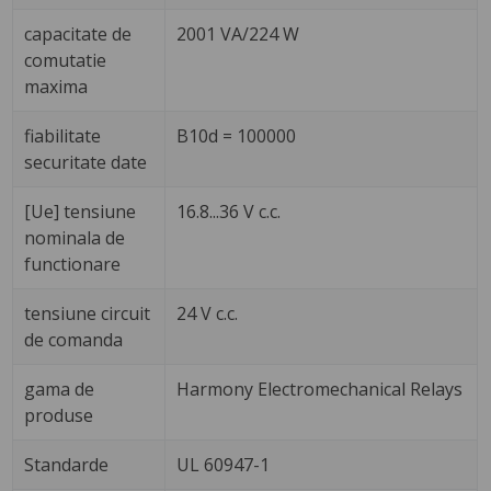
capacitate de
2001 VA/224 W
comutatie
maxima
fiabilitate
B10d = 100000
securitate date
[Ue] tensiune
16.8...36 V c.c.
nominala de
functionare
tensiune circuit
24 V c.c.
de comanda
gama de
Harmony Electromechanical Relays
produse
Standarde
UL 60947-1