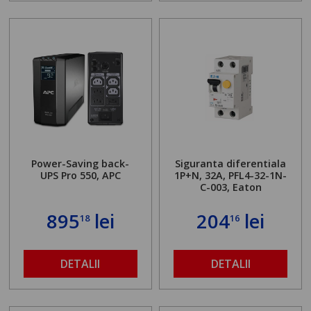
Power-Saving back-
Siguranta diferentiala
UPS Pro 550, APC
1P+N, 32A, PFL4-32-1N-
C-003, Eaton
895
lei
204
lei
18
16
DETALII
DETALII