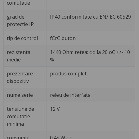
comutatie
grad de
IP40 conformitate cu EN/IEC 60529
protectie IP
tip de control
fCrC buton
rezistenta
1440 Ohm retea: c.c. la 20 oC +/- 10
medie
%
prezentare
produs complet
dispozitiv
nume serie
releu de interfata
tensiune de
12 V
comutatie
minima
consumul
0.45 W c.c.