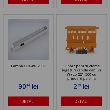
Lampă LED 4W 230V
Suport pentru cleme
legaturi rapide cabluri
Wago 221-500 cu
prindere pe sina
90
lei
2
lei
34
99
DETALII
DETALII