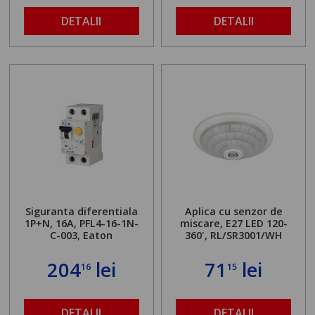
DETALII
DETALII
Siguranta diferentiala
Aplica cu senzor de
1P+N, 16A, PFL4-16-1N-
miscare, E27 LED 120-
C-003, Eaton
360', RL/SR3001/WH
204
lei
71
lei
16
15
DETALII
DETALII