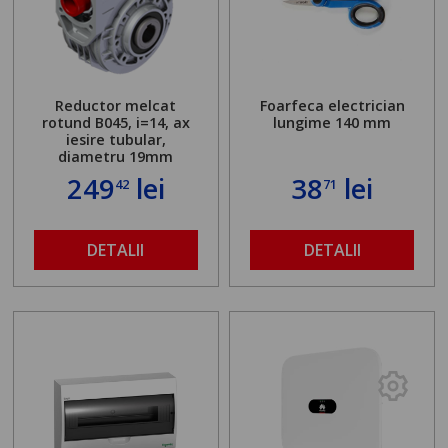
Reductor melcat
Foarfeca electrician
rotund B045, i=14, ax
lungime 140 mm
iesire tubular,
diametru 19mm
249
lei
38
lei
42
71
DETALII
DETALII