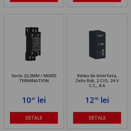
Soclu 22,5MM / MIXED
Releu de Interfata,
TERMINATION
Zelio Rsb, 2 C/O, 24 V
C.C., 8 A
10
lei
12
lei
41
95
DETALII
DETALII