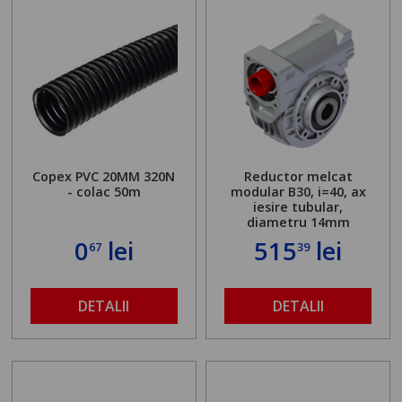
Copex PVC 20MM 320N
Reductor melcat
- colac 50m
modular B30, i=40, ax
iesire tubular,
diametru 14mm
0
lei
515
lei
67
39
DETALII
DETALII