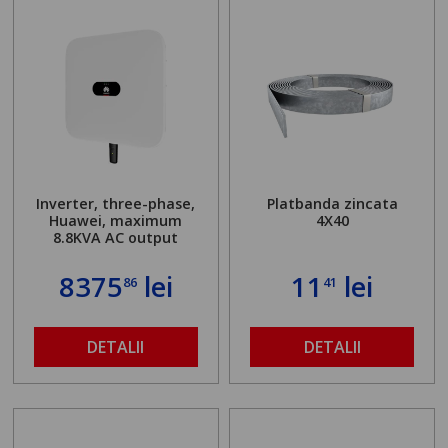
Inverter, three-phase,
Platbanda zincata
Huawei, maximum
4X40
8.8KVA AC output
8375
lei
11
lei
86
41
DETALII
DETALII