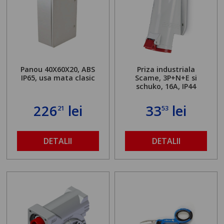
Panou 40X60X20, ABS
Priza industriala
IP65, usa mata clasic
Scame, 3P+N+E si
schuko, 16A, IP44
226
lei
33
lei
21
53
DETALII
DETALII