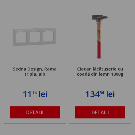
Sedna Design, Rama
Ciocan lăcătușerie cu
tripla, alb
coadă din lemn 1000g
11
lei
134
lei
14
56
DETALII
DETALII