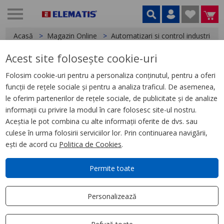
Acasă
Magazin Online
Automatizari si control industrial
Acest site folosește cookie-uri
< Relee
Folosim cookie-uri pentru a personaliza conținutul, pentru a oferi
funcții de rețele sociale și pentru a analiza traficul. De asemenea,
Releu de Interfata, Zelio Rsb, 2
le oferim partenerilor de rețele sociale, de publicitate și de analize
C/O, 24 V C.C., 8 A
informații cu privire la modul în care folosesc site-ul nostru.
Aceștia le pot combina cu alte informații oferite de dvs. sau
culese în urma folosirii serviciilor lor. Prin continuarea navigării,
ești de acord cu
Politica de Cookies
.
Permite toate
Personalizează