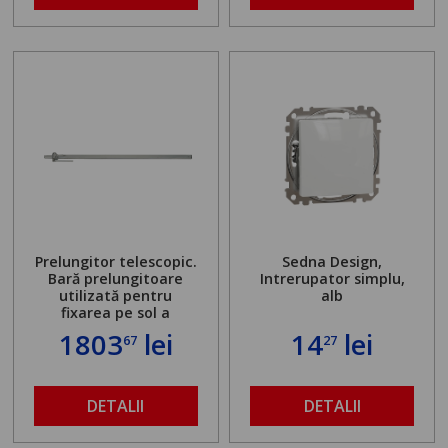
Prelungitor telescopic.
Sedna Design,
Bară prelungitoare
Intrerupator simplu,
utilizată pentru
alb
fixarea pe sol a
standului mașinii de
1803
lei
14
lei
67
27
găurit în locul
buloanelor de
ancorare. Greutate
maximă admisă de 500
DETALII
DETALII
kg și înălțime reglabilă
de la 1,8 la 2,9 m