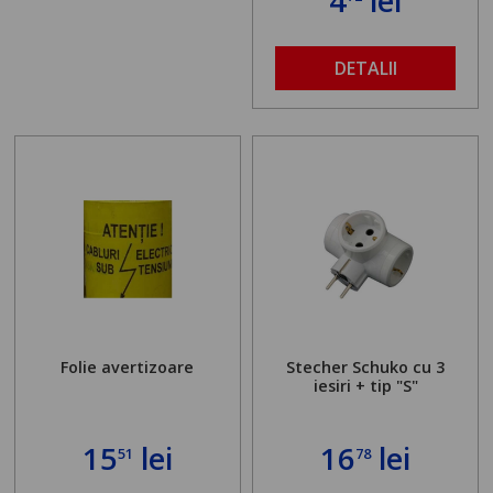
4
lei
DETALII
Folie avertizoare
Stecher Schuko cu 3
iesiri + tip "S"
15
lei
16
lei
51
78