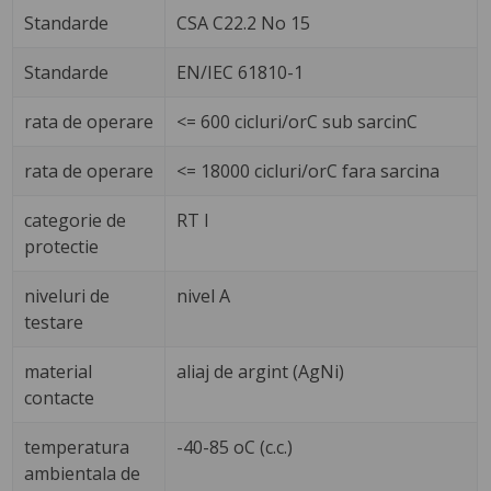
Standarde
CSA C22.2 No 15
Standarde
EN/IEC 61810-1
rata de operare
<= 600 cicluri/orC sub sarcinC
rata de operare
<= 18000 cicluri/orC fara sarcina
categorie de
RT I
protectie
niveluri de
nivel A
testare
material
aliaj de argint (AgNi)
contacte
temperatura
-40-85 oC (c.c.)
ambientala de