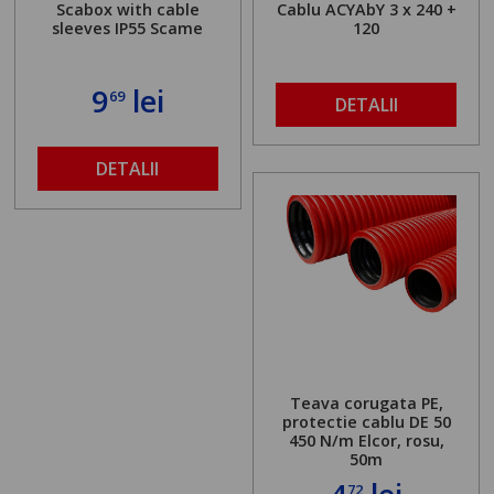
Scabox with cable
Cablu ACYAbY 3 x 240 +
sleeves IP55 Scame
120
9
lei
69
DETALII
DETALII
Teava corugata PE,
protectie cablu DE 50
450 N/m Elcor, rosu,
50m
72