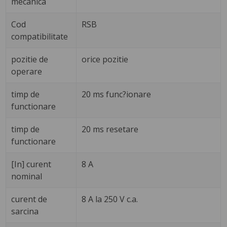
mecanica
Cod
RSB
compatibilitate
pozitie de
orice pozitie
operare
timp de
20 ms func?ionare
functionare
timp de
20 ms resetare
functionare
[In] curent
8 A
nominal
curent de
8 A la 250 V c.a.
sarcina