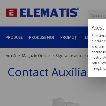
Acest 
Folosim c
PRODUSE
PRODUSE NOI
PROMOȚII
LICHIDĂRI 
funcții d
le oferim 
analize in
Acasă
Magazin Online
Sigurante automate
Cont
nostru. A
sau culese
Contact Auxiliar de
navigării