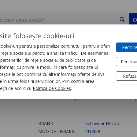
C
site folosește cookie-uri
ookie-uri pentru a personaliza conținutul, pentru a oferi
Permite
DE STOC
SERVICII
DEVINO PARTENER
CONTACT
e rețele sociale și pentru a analiza traficul. De asemenea,
partenerilor de rețele sociale, de publicitate și de
Persona
formații cu privire la modul în care folosesc site-ul
acte Auxiliare si Bobine declansare
ceștia le pot combina cu alte informații oferite de dvs.
Refuză
 în urma folosirii serviciilor lor. Prin continuarea
 defect Isd, 1 Nd/Ni,
, ești de acord cu
Politica de Cookies
.
BRAND:
Schneider Electric
MOD DE LIVRARE:
CURIER