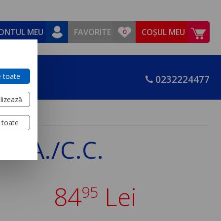
ONTUL MEU
FAVORITE
COȘUL MEU
 toate
0232224477
lizează
 toate
 C.A./C.C.
84
Lei
95