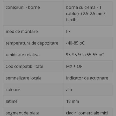
conexiuni - borne
borna cu clema - 1
cablu(ri) 2.5-2.5 mm? -
flexibil
mod de montare
fix
temperatura de depozitare
-40-85 oC
umiditate relativa
95-95 % la 55-55 oC
Cod compatibilitate
MX + OF
semnalizare locala
indicator de actionare
culoare
alb
latime
18 mm
segment de piata
cladiri comerciale mici