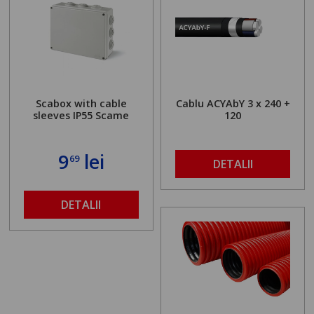
Scabox with cable
Cablu ACYAbY 3 x 240 +
sleeves IP55 Scame
120
9
lei
69
DETALII
DETALII