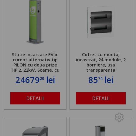
Statie incarcare EV in
Cofret cu montaj
curent alternativ tip
incastrat, 24 module, 2
PILON cu doua prize
borniere, usa
TIP 2, 22kW, Scame, cu
transparenta
server local
24679
lei
85
lei
20
74
DETALII
DETALII