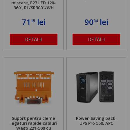
miscare, E27 LED 120-
360', RL/SR3001/WH
71
lei
90
lei
15
34
DETALII
DETALII
Suport pentru cleme
Power-Saving back-
legaturi rapide cabluri
UPS Pro 550, APC
Wago 221-500 cu