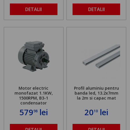
DETALII
DETALII
Motor electric
Profil aluminiu pentru
monofazat 1.1KW,
banda led, 13.2x7mm
1500RPM, B3-1
la 2m si capac mat
condensator
579
lei
20
lei
98
10
DETALII
DETALII