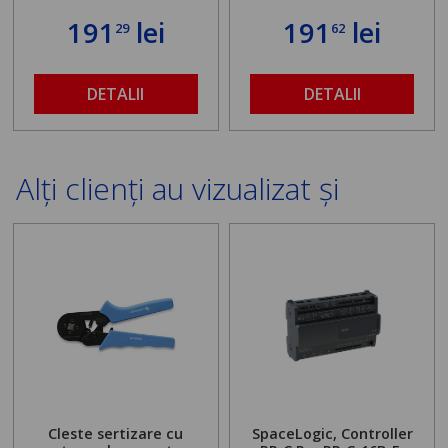
191
lei
191
lei
29
62
DETALII
DETALII
Alți clienți au vizualizat și
Cleste sertizare cu
SpaceLogic, Controller