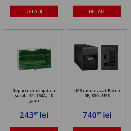
DETALII
DETALII
Repartitor etajat cu
UPS monofazat Eaton
surub, 4P, 160A, 48
5E, 850i, USB
gauri
243
lei
740
lei
97
57