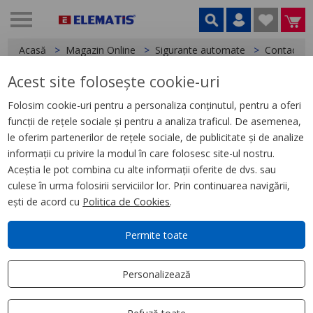
Acasă
Magazin Online
Sigurante automate
Contacte A
Acest site folosește cookie-uri
< Contacte Auxiliare si Bobine declansare
Folosim cookie-uri pentru a personaliza conținutul, pentru a oferi
funcții de rețele sociale și pentru a analiza traficul. De asemenea,
declansator de deschidere Mx
le oferim partenerilor de rețele sociale, de publicitate și de analize
Mx Plus 1 Of 48-130Vac Dc
informații cu privire la modul în care folosesc site-ul nostru.
Aceștia le pot combina cu alte informații oferite de dvs. sau
culese în urma folosirii serviciilor lor. Prin continuarea navigării,
ești de acord cu
Politica de Cookies
.
Permite toate
Personalizează