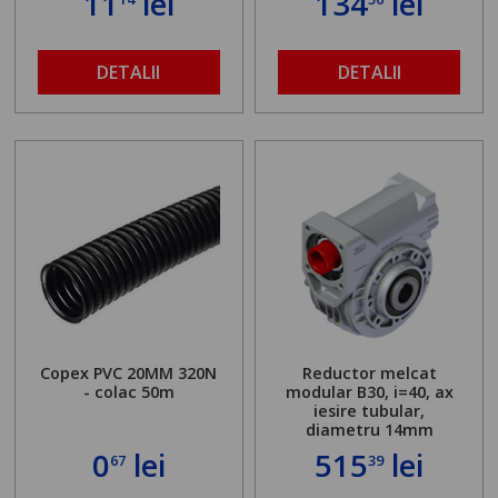
11
lei
134
lei
DETALII
DETALII
Copex PVC 20MM 320N
Reductor melcat
- colac 50m
modular B30, i=40, ax
iesire tubular,
diametru 14mm
0
lei
515
lei
67
39