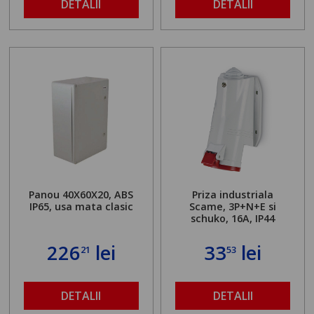
DETALII
DETALII
Panou 40X60X20, ABS
Priza industriala
IP65, usa mata clasic
Scame, 3P+N+E si
schuko, 16A, IP44
226
lei
33
lei
21
53
DETALII
DETALII