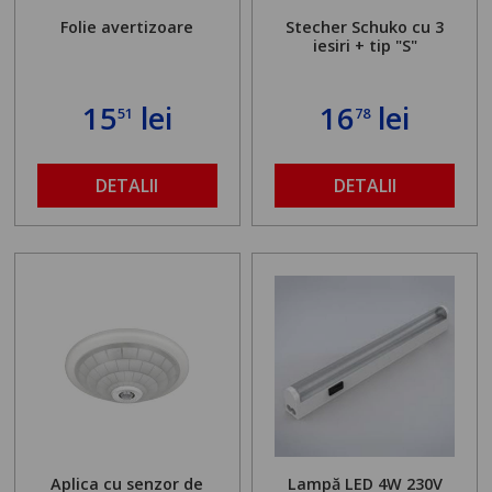
Folie avertizoare
Stecher Schuko cu 3
iesiri + tip "S"
15
lei
16
lei
51
78
DETALII
DETALII
Aplica cu senzor de
Lampă LED 4W 230V