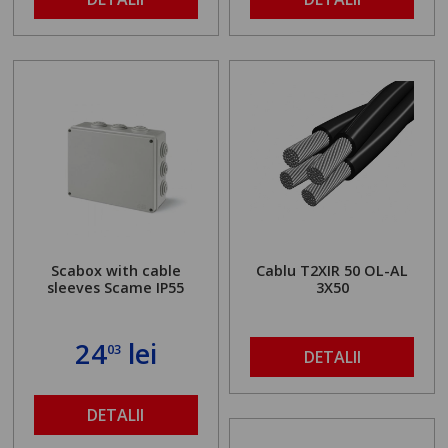
Scabox with cable
Cablu T2XIR 50 OL-AL
sleeves Scame IP55
3X50
24
lei
03
DETALII
DETALII