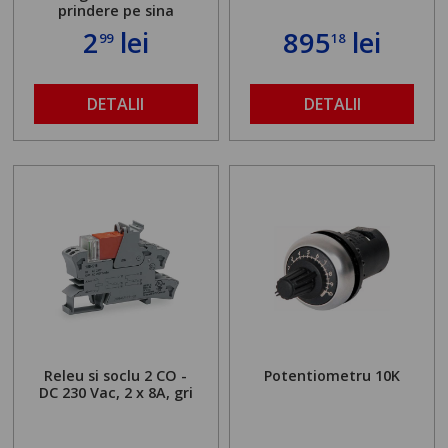
prindere pe sina
2
lei
895
lei
99
18
DETALII
DETALII
Releu si soclu 2 CO -
Potentiometru 10K
DC 230 Vac, 2 x 8A, gri