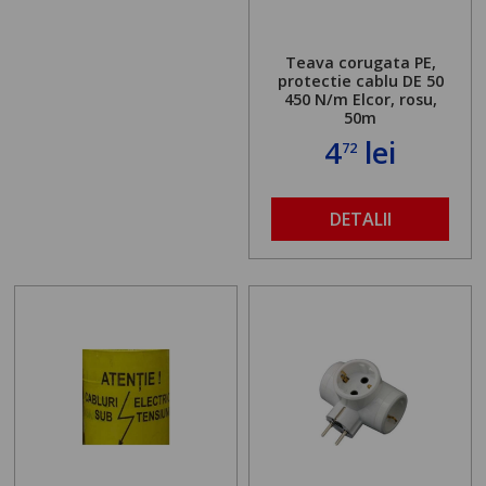
Teava corugata PE,
protectie cablu DE 50
450 N/m Elcor, rosu,
50m
4
lei
72
DETALII