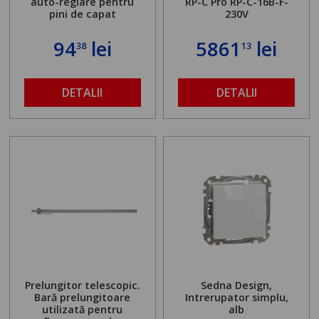
auto-reglare pentru
RP-C Pro RP-C-16B-F-
pini de capat
230V
94
lei
5861
lei
38
13
DETALII
DETALII
Prelungitor telescopic.
Sedna Design,
Bară prelungitoare
Intrerupator simplu,
utilizată pentru
alb