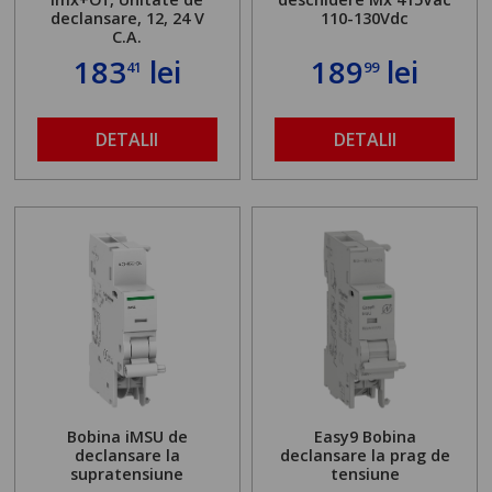
declansare, 12, 24 V
110-130Vdc
C.A.
183
lei
189
lei
41
99
DETALII
DETALII
Bobina iMSU de
Easy9 Bobina
declansare la
declansare la prag de
supratensiune
tensiune