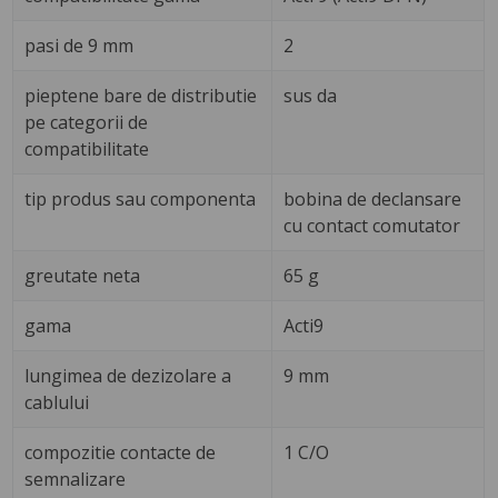
pasi de 9 mm
2
pieptene bare de distributie
sus da
pe categorii de
compatibilitate
tip produs sau componenta
bobina de declansare
cu contact comutator
greutate neta
65 g
gama
Acti9
lungimea de dezizolare a
9 mm
cablului
compozitie contacte de
1 C/O
semnalizare