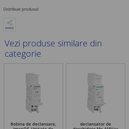
Distribuie produsul:
SHARE
Vezi produse similare din
categorie
Bobina de declansare,
declansator de
Imx+Of, Unitate de
deschidere Mx 415Vac