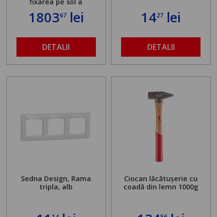
fixarea pe sol a
standului mașinii de
1803
lei
14
lei
67
27
găurit în locul
buloanelor de
ancorare. Greutate
maximă admisă de 500
DETALII
DETALII
kg și înălțime reglabilă
de la 1,8 la 2,9 m
Sedna Design, Rama
Ciocan lăcătușerie cu
tripla, alb
coadă din lemn 1000g
14
56