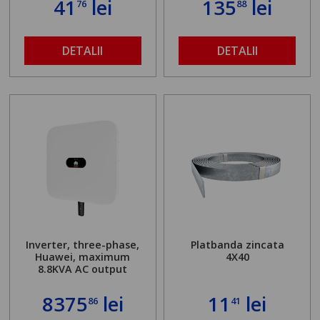
41
lei
135
lei
76
88
DETALII
DETALII
Inverter, three-phase,
Platbanda zincata
Huawei, maximum
4X40
8.8KVA AC output
8375
lei
11
lei
86
41