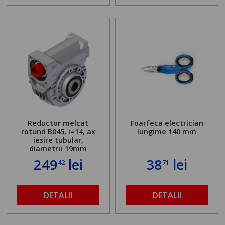
Reductor melcat
Foarfeca electrician
rotund B045, i=14, ax
lungime 140 mm
iesire tubular,
diametru 19mm
249
lei
38
lei
42
71
DETALII
DETALII