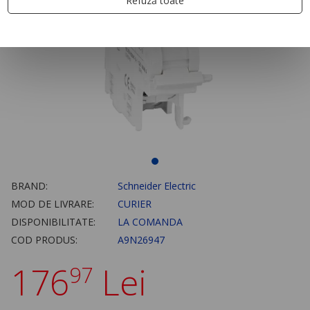
Refuză toate
BRAND:
Schneider Electric
MOD DE LIVRARE:
CURIER
DISPONIBILITATE:
LA COMANDA
COD PRODUS:
A9N26947
176
Lei
97