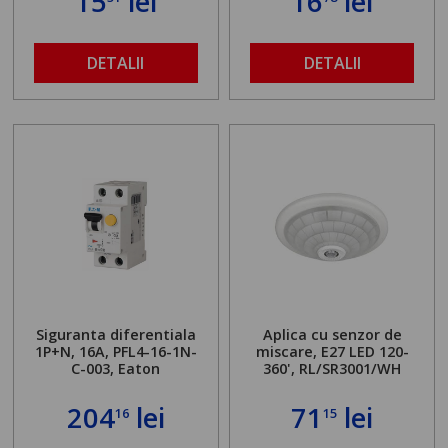
15
lei
16
lei
DETALII
DETALII
Siguranta diferentiala
Aplica cu senzor de
1P+N, 16A, PFL4-16-1N-
miscare, E27 LED 120-
C-003, Eaton
360', RL/SR3001/WH
204
lei
71
lei
16
15