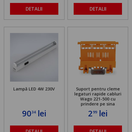
DETALII
DETALII
Lampă LED 4W 230V
Suport pentru cleme
legaturi rapide cabluri
Wago 221-500 cu
prindere pe sina
90
lei
2
lei
34
99
DETALII
DETALII