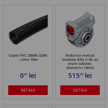
Copex PVC 20MM 320N
Reductor melcat
- colac 50m
modular B30, i=40, ax
iesire tubular,
diametru 14mm
0
lei
515
lei
67
39
DETALII
DETALII