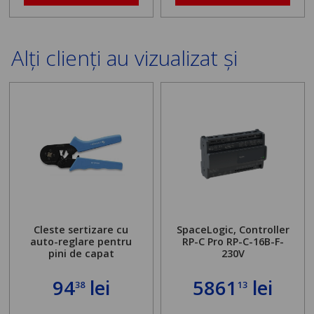
Alți clienți au vizualizat și
Cleste sertizare cu
SpaceLogic, Controller
auto-reglare pentru
RP-C Pro RP-C-16B-F-
pini de capat
230V
94
lei
5861
lei
38
13