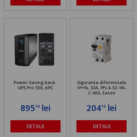
Power-Saving back-
Siguranta diferentiala
UPS Pro 550, APC
1P+N, 32A, PFL4-32-1N-
C-003, Eaton
895
lei
204
lei
18
16
DETALII
DETALII