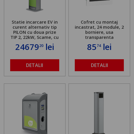
Statie incarcare EV in
Cofret cu montaj
curent alternativ tip
incastrat, 24 module, 2
PILON cu doua prize
borniere, usa
TIP 2, 22kW, Scame, cu
transparenta
server local
24679
lei
85
lei
20
74
DETALII
DETALII