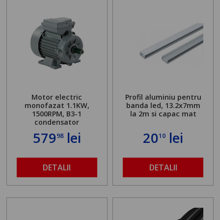
Motor electric
Profil aluminiu pentru
monofazat 1.1KW,
banda led, 13.2x7mm
1500RPM, B3-1
la 2m si capac mat
condensator
579
lei
20
lei
98
10
DETALII
DETALII