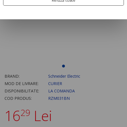
Refuză toate
BRAND:
Schneider Electric
MOD DE LIVRARE:
CURIER
DISPONIBILITATE:
LA COMANDA
COD PRODUS:
RZM031BN
16
Lei
29