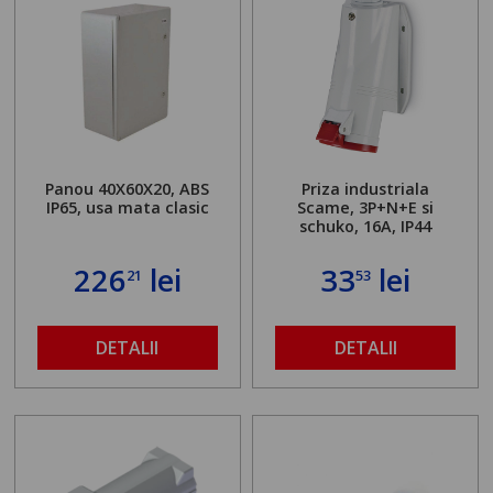
Panou 40X60X20, ABS
Priza industriala
IP65, usa mata clasic
Scame, 3P+N+E si
schuko, 16A, IP44
226
lei
33
lei
21
53
DETALII
DETALII