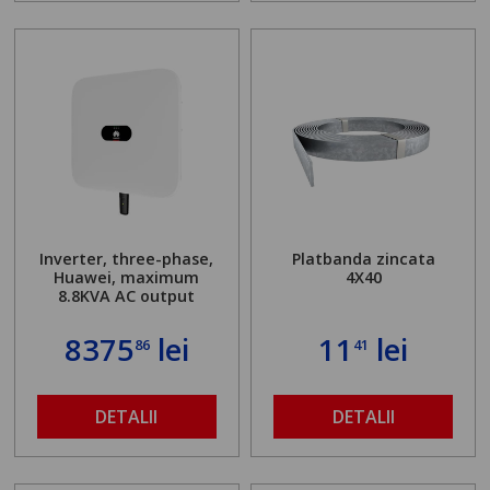
Inverter, three-phase,
Platbanda zincata
Huawei, maximum
4X40
8.8KVA AC output
8375
lei
11
lei
86
41
DETALII
DETALII