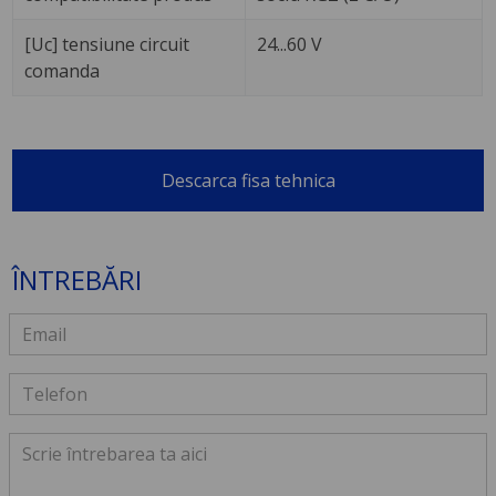
[Uc] tensiune circuit
24...60 V
comanda
Descarca fisa tehnica
ÎNTREBĂRI