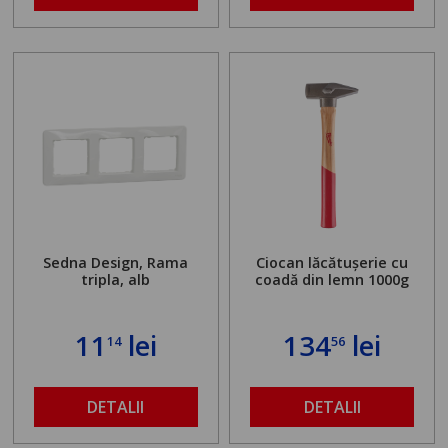
de la 1,8 la 2,9 m
Sedna Design, Rama
Ciocan lăcătușerie cu
tripla, alb
coadă din lemn 1000g
11
lei
134
lei
14
56
DETALII
DETALII