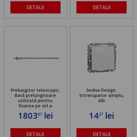
DETALII
DETALII
Prelungitor telescopic.
Sedna Design,
Bară prelungitoare
Intrerupator simplu,
utilizată pentru
alb
fixarea pe sol a
standului mașinii de
1803
lei
14
lei
67
27
găurit în locul
buloanelor de
ancorare. Greutate
maximă admisă de 500
DETALII
DETALII
kg și înălțime reglabilă