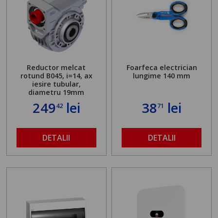
Reductor melcat
Foarfeca electrician
rotund B045, i=14, ax
lungime 140 mm
iesire tubular,
diametru 19mm
249
lei
38
lei
42
71
DETALII
DETALII