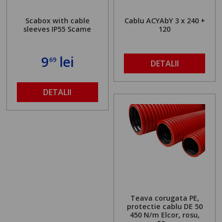
Scabox with cable
Cablu ACYAbY 3 x 240 +
sleeves IP55 Scame
120
9
lei
69
DETALII
DETALII
Teava corugata PE,
protectie cablu DE 50
450 N/m Elcor, rosu,