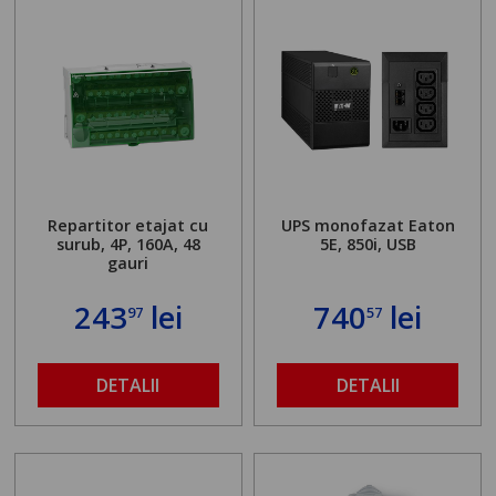
Repartitor etajat cu
UPS monofazat Eaton
surub, 4P, 160A, 48
5E, 850i, USB
gauri
243
lei
740
lei
97
57
DETALII
DETALII