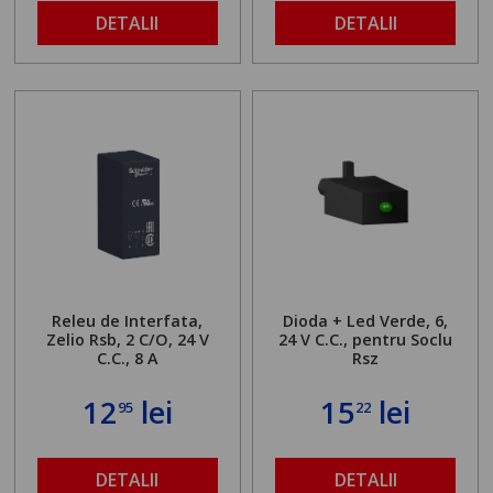
DETALII
DETALII
Releu de Interfata,
Dioda + Led Verde, 6,
Zelio Rsb, 2 C/O, 24 V
24 V C.C., pentru Soclu
C.C., 8 A
Rsz
12
lei
15
lei
95
22
DETALII
DETALII