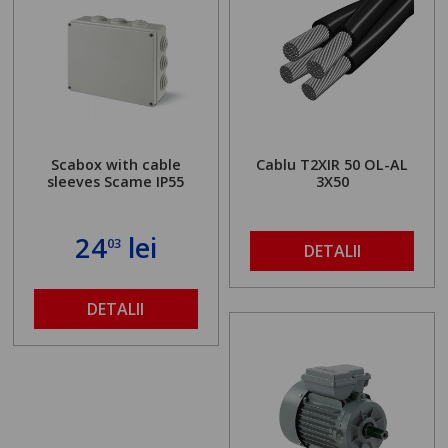
Scabox with cable
Cablu T2XIR 50 OL-AL
sleeves Scame IP55
3X50
24
lei
03
DETALII
DETALII