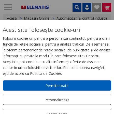
Acasă
Magazin Online
Automatizari si control industrial
Acest site folosește cookie-uri
< Relee
Folosim cookie-uri pentru a personaliza conținutul, pentru a oferi
funcții de rețele sociale și pentru a analiza traficul. De asemenea,
Dioda + Led Verde, 24, 60 V C.C.,
le oferim partenerilor de rețele sociale, de publicitate și de analize
pentru Soclu Rsz
informații cu privire la modul în care folosesc site-ul nostru.
Aceștia le pot combina cu alte informații oferite de dvs. sau
culese în urma folosirii serviciilor lor. Prin continuarea navigării,
ești de acord cu
Politica de Cookies
.
Permite toate
Personalizează