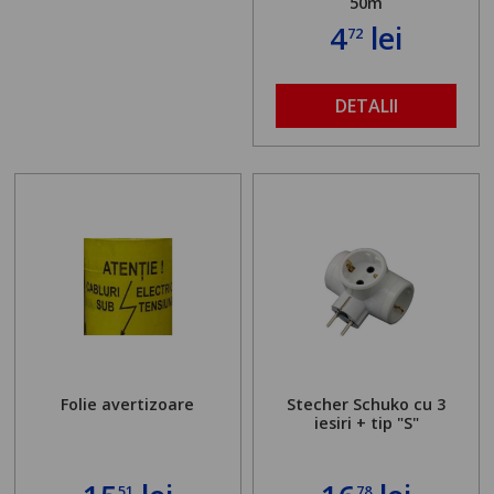
50m
4
lei
72
DETALII
Folie avertizoare
Stecher Schuko cu 3
iesiri + tip "S"
51
78