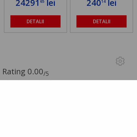
24291
lei
240
lei
65
14
DETALII
DETALII
Rating 0.00
/5
0.00 (0 Review-uri)
5 stele
0
4 stele
0
3 stele
0
2 stele
0