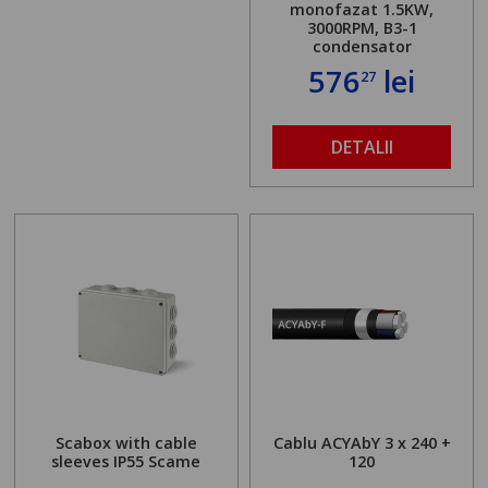
monofazat 1.5KW,
3000RPM, B3-1
condensator
576
lei
27
DETALII
Scabox with cable
Cablu ACYAbY 3 x 240 +
sleeves IP55 Scame
120