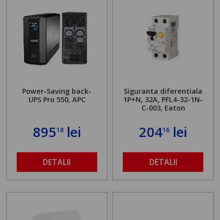
Power-Saving back-
Siguranta diferentiala
UPS Pro 550, APC
1P+N, 32A, PFL4-32-1N-
C-003, Eaton
895
lei
204
lei
18
16
DETALII
DETALII