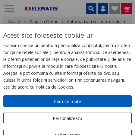
Acasă
Magazin Online
Automatizari si control industrial
Acest site folosește cookie-uri
< Butoane si lampi
Folosim cookie-uri pentru a personaliza conținutul, pentru a oferi
funcții de rețele sociale și pentru a analiza traficul. De asemenea,
Eticheta pentru buton, galben
le oferim partenerilor de rețele sociale, de publicitate și de analize
informații cu privire la modul în care folosesc site-ul nostru.
Aceștia le pot combina cu alte informații oferite de dvs. sau
culese în urma folosirii serviciilor lor. Prin continuarea navigării,
ești de acord cu
Politica de Cookies
.
Permite toate
Personalizează