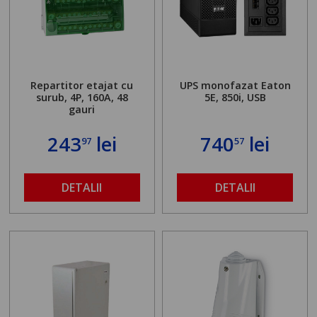
Repartitor etajat cu
UPS monofazat Eaton
surub, 4P, 160A, 48
5E, 850i, USB
gauri
243
lei
740
lei
97
57
DETALII
DETALII