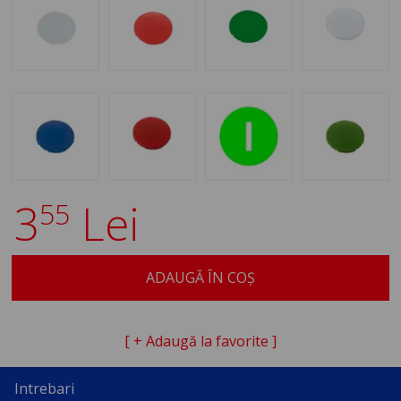
3
Lei
55
ADAUGĂ ÎN COȘ
[ + Adaugă la favorite ]
Intrebari