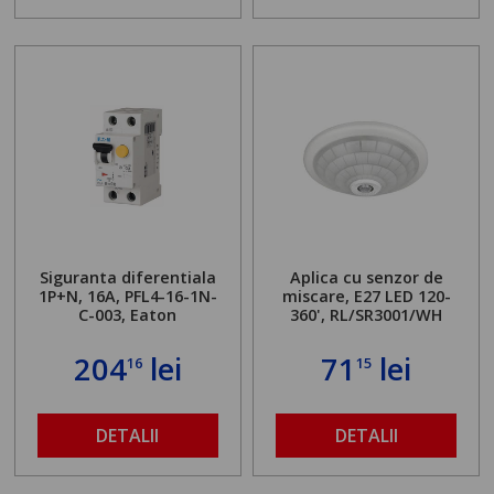
Siguranta diferentiala
Aplica cu senzor de
1P+N, 16A, PFL4-16-1N-
miscare, E27 LED 120-
C-003, Eaton
360', RL/SR3001/WH
204
lei
71
lei
16
15
DETALII
DETALII