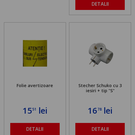
DETALII
Folie avertizoare
Stecher Schuko cu 3
iesiri + tip "S"
15
lei
16
lei
51
78
DETALII
DETALII