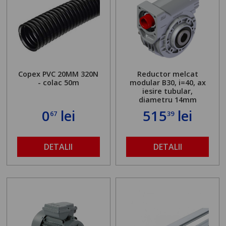
Copex PVC 20MM 320N
Reductor melcat
- colac 50m
modular B30, i=40, ax
iesire tubular,
diametru 14mm
0
lei
515
lei
67
39
DETALII
DETALII