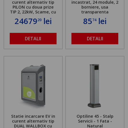
curent alternativ tip
incastrat, 24 module, 2
PILON cu doua prize
borniere, usa
TIP 2, 22kW, Scame, cu
transparenta
server local
24679
lei
85
lei
20
74
DETALII
DETALII
Statie incarcare EV in
Optiline 45 - Stalp
curent alternativ tip
Servicii - 1 Fata -
DUAL WALLBOX cu
Natural