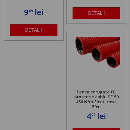
9
lei
69
DETALII
DETALII
Teava corugata PE,
protectie cablu DE 50
450 N/m Elcor, rosu,
50m
4
lei
72