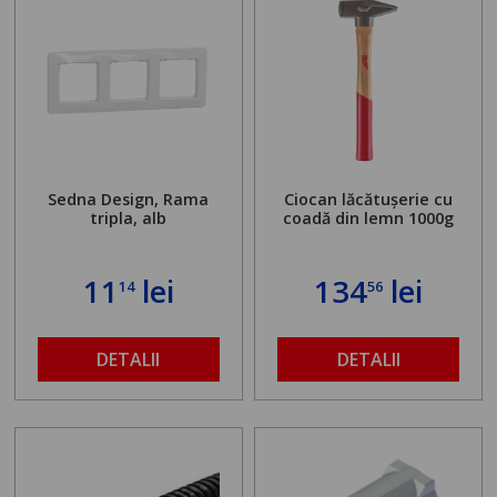
Sedna Design, Rama
Ciocan lăcătușerie cu
tripla, alb
coadă din lemn 1000g
11
lei
134
lei
14
56
DETALII
DETALII