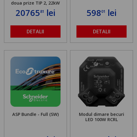
doua prize TIP 2, 22kW
20765
lei
598
lei
81
01
DETALII
DETALII
ASP Bundle - Full (SW)
Modul dimare becuri
LED 100W RCRL