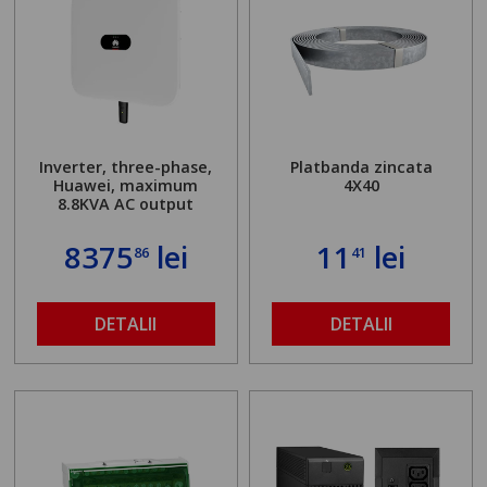
Inverter, three-phase,
Platbanda zincata
Huawei, maximum
4X40
8.8KVA AC output
8375
lei
11
lei
86
41
DETALII
DETALII