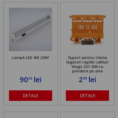
Lampă LED 4W 230V
Suport pentru cleme
legaturi rapide cabluri
Wago 221-500 cu
prindere pe sina
90
lei
2
lei
34
99
DETALII
DETALII