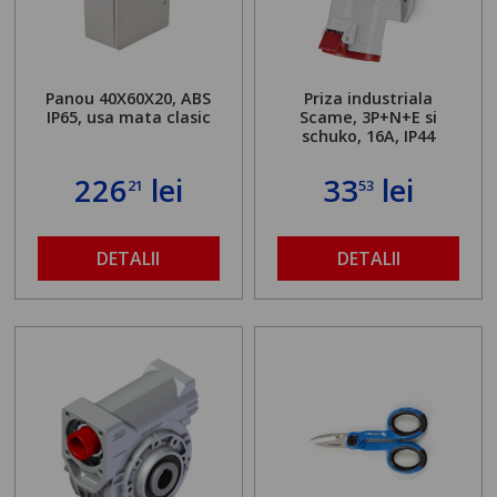
Panou 40X60X20, ABS
Priza industriala
IP65, usa mata clasic
Scame, 3P+N+E si
schuko, 16A, IP44
226
lei
33
lei
21
53
DETALII
DETALII