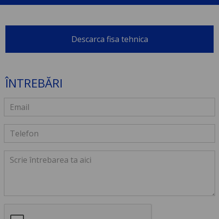
Descarca fisa tehnica
ÎNTREBĂRI