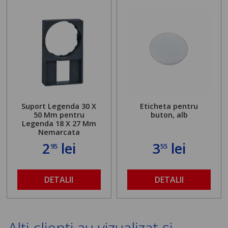
Suport Legenda 30 X
Eticheta pentru
50 Mm pentru
buton, alb
Legenda 18 X 27 Mm
Nemarcata
2
lei
3
lei
95
55
DETALII
DETALII
Alți clienți au vizualizat și