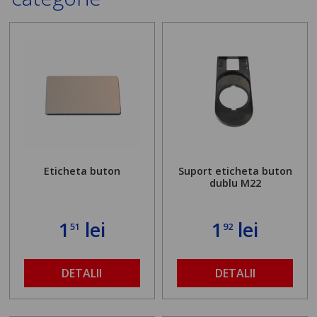
Eticheta buton
Suport eticheta buton
dublu M22
1
lei
1
lei
51
92
DETALII
DETALII