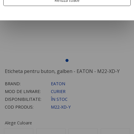
Refuză toate
Eticheta pentru buton, galben - EATON - M22-XD-Y
BRAND:
EATON
MOD DE LIVRARE:
CURIER
DISPONIBILITATE:
ÎN STOC
COD PRODUS:
M22-XD-Y
Alege Culoare