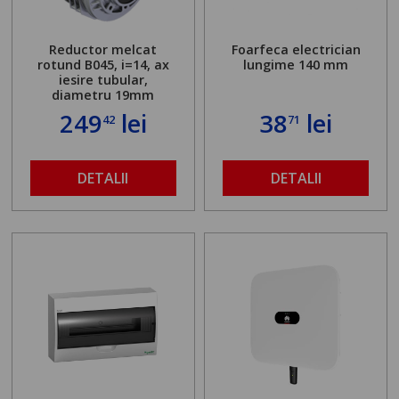
Reductor melcat
Foarfeca electrician
rotund B045, i=14, ax
lungime 140 mm
iesire tubular,
diametru 19mm
249
lei
38
lei
42
71
DETALII
DETALII