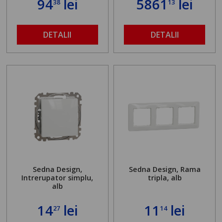
94
lei
5861
lei
38
13
DETALII
DETALII
Sedna Design,
Sedna Design, Rama
Intrerupator simplu,
tripla, alb
alb
14
lei
11
lei
27
14