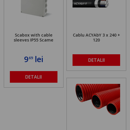
Scabox with cable
Cablu ACYAbY 3 x 240 +
sleeves IP55 Scame
120
9
lei
69
DETALII
DETALII