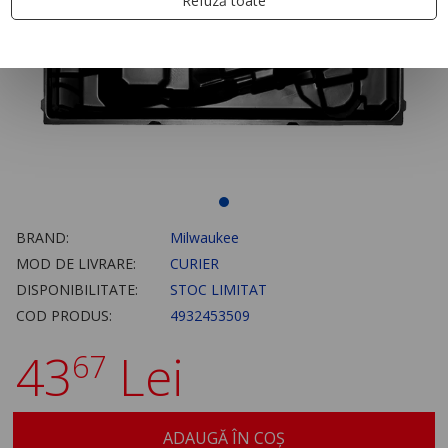
Refuză toate
BRAND:
Milwaukee
MOD DE LIVRARE:
CURIER
DISPONIBILITATE:
STOC LIMITAT
COD PRODUS:
4932453509
43
Lei
67
ADAUGĂ ÎN COȘ