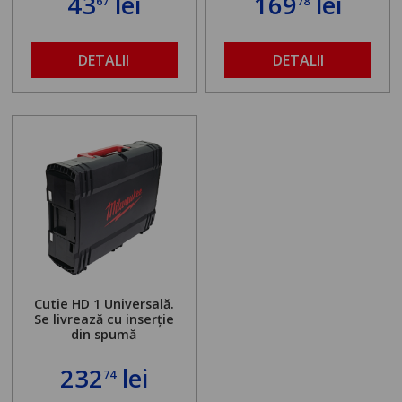
43
lei
169
lei
67
78
DETALII
DETALII
Cutie HD 1 Universală.
Se livrează cu inserție
din spumă
232
lei
74