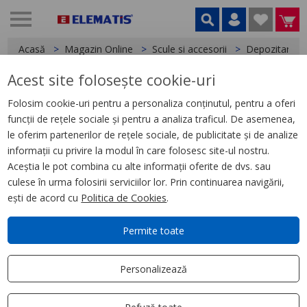
Acasă
Magazin Online
Scule si accesorii
Depozitare pl
Acest site folosește cookie-uri
< Depozitare plastic
Folosim cookie-uri pentru a personaliza conținutul, pentru a oferi
funcții de rețele sociale și pentru a analiza traficul. De asemenea,
HD Box Insert 10 - 1 pc-en
le oferim partenerilor de rețele sociale, de publicitate și de analize
informații cu privire la modul în care folosesc site-ul nostru.
Aceștia le pot combina cu alte informații oferite de dvs. sau
culese în urma folosirii serviciilor lor. Prin continuarea navigării,
ești de acord cu
Politica de Cookies
.
Permite toate
Personalizează