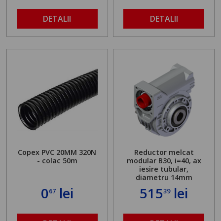
DETALII
DETALII
Copex PVC 20MM 320N
Reductor melcat
- colac 50m
modular B30, i=40, ax
iesire tubular,
diametru 14mm
0
lei
515
lei
67
39