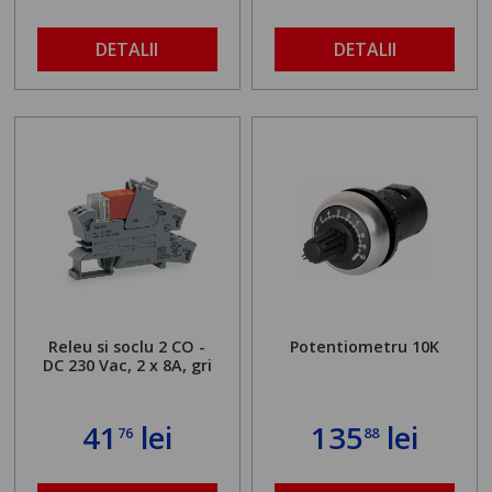
DETALII
DETALII
Releu si soclu 2 CO -
Potentiometru 10K
DC 230 Vac, 2 x 8A, gri
41
lei
135
lei
76
88