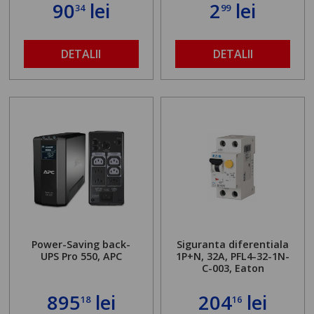
90
lei
2
lei
34
99
DETALII
DETALII
Power-Saving back-
Siguranta diferentiala
UPS Pro 550, APC
1P+N, 32A, PFL4-32-1N-
C-003, Eaton
895
lei
204
lei
18
16