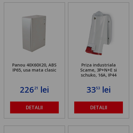
Panou 40X60X20, ABS
Priza industriala
IP65, usa mata clasic
Scame, 3P+N+E si
schuko, 16A, IP44
226
lei
33
lei
21
53
DETALII
DETALII