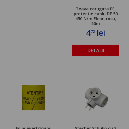
Teava corugata PE,
protectie cablu DE 50
450 N/m Elcor, rosu,
50m
4
lei
72
DETALII
Folie avertizoare
Stecher Schuko cu 3