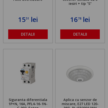
iesiri + tip "S"
15
lei
16
lei
51
78
DETALII
DETALII
Siguranta diferentiala
Aplica cu senzor de
1P+N, 16A, PFL4-16-1N-
miscare, E27 LED 120-
C-003, Eaton
360', RL/SR3001/WH