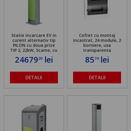
Statie incarcare EV in
Cofret cu montaj
curent alternativ tip
incastrat, 24 module, 2
PILON cu doua prize
borniere, usa
TIP 2, 22kW, Scame, cu
transparenta
server local
24679
lei
85
lei
20
74
DETALII
DETALII