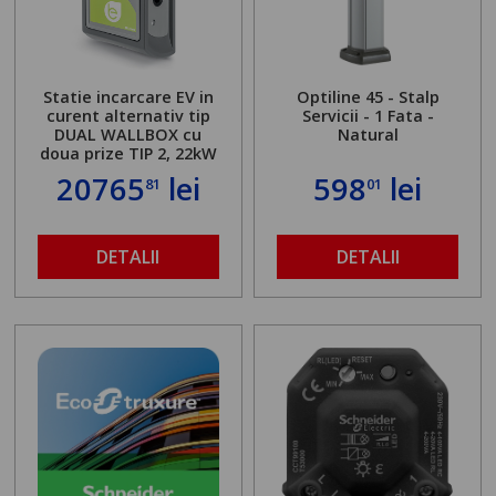
Statie incarcare EV in
Optiline 45 - Stalp
curent alternativ tip
Servicii - 1 Fata -
DUAL WALLBOX cu
Natural
doua prize TIP 2, 22kW
20765
lei
598
lei
81
01
DETALII
DETALII