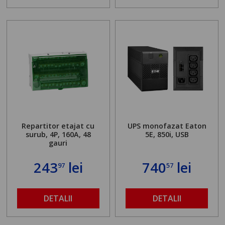
Repartitor etajat cu
UPS monofazat Eaton
surub, 4P, 160A, 48
5E, 850i, USB
gauri
243
lei
740
lei
97
57
DETALII
DETALII