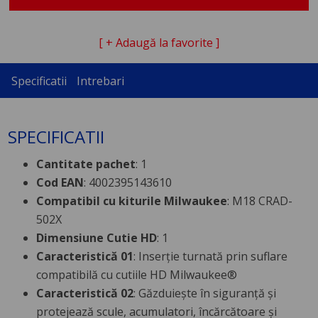
[ + Adaugă la favorite ]
Specificatii
Intrebari
SPECIFICATII
Cantitate pachet
: 1
Cod EAN
: 4002395143610
Compatibil cu kiturile Milwaukee
: M18 CRAD-
502X
Dimensiune Cutie HD
: 1
Caracteristică 01
: Inserție turnată prin suflare
compatibilă cu cutiile HD Milwaukee®
Caracteristică 02
: Găzduiește în siguranță și
protejează scule, acumulatori, încărcătoare și