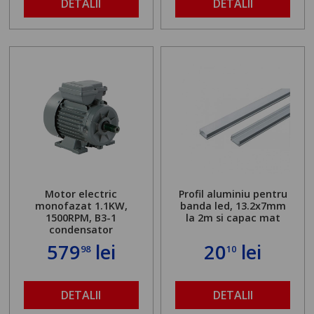
DETALII
DETALII
Motor electric
Profil aluminiu pentru
monofazat 1.1KW,
banda led, 13.2x7mm
1500RPM, B3-1
la 2m si capac mat
condensator
579
lei
20
lei
98
10
DETALII
DETALII