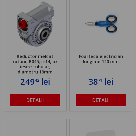
Reductor melcat
Foarfeca electrician
rotund B045, i=14, ax
lungime 140 mm
iesire tubular,
diametru 19mm
249
lei
38
lei
42
71
DETALII
DETALII