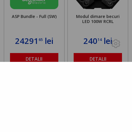
ASP Bundle - Full (SW)
Modul dimare becuri
LED 100W RCRL
24291
lei
240
lei
65
14
DETALII
DETALII
Rating 0.00
/5