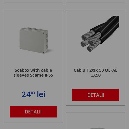
Scabox with cable
Cablu T2XIR 50 OL-AL
sleeves Scame IP55
3X50
24
lei
03
DETALII
DETALII