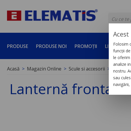
Acest 
Folosim c
PRODUSE
PRODUSE NOI
PROMOȚII
LICHIDĂRI 
funcții d
le oferim 
analize in
Acasă
Magazin Online
Scule si accesorii
Iluminat
nostru. A
sau culese
Lanternă frontală 
navigării