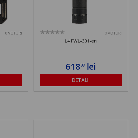
0 VOTURI
0 VOTURI
L4 PWL-301-en
618
lei
93
DETALII