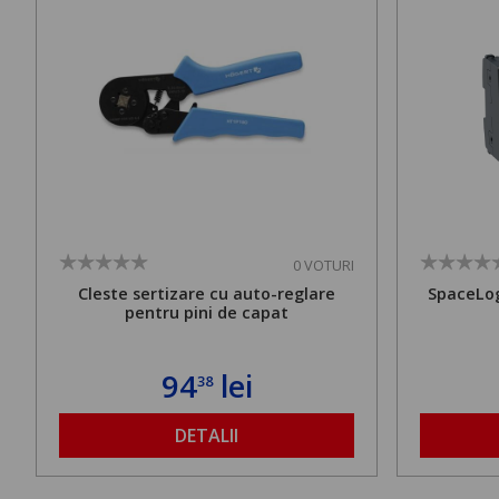
0 VOTURI
Cleste sertizare cu auto-reglare
SpaceLog
pentru pini de capat
94
lei
38
DETALII