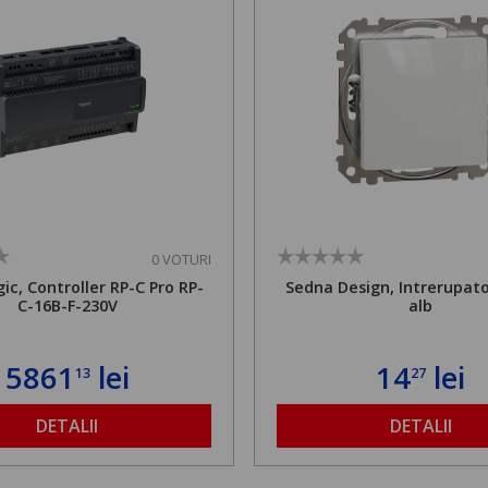
0 VOTURI
ic, Controller RP-C Pro RP-
Sedna Design, Intrerupato
C-16B-F-230V
alb
5861
lei
14
lei
13
27
DETALII
DETALII