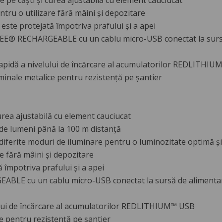
e pe căști și curea ajustabilă cu element cauciucat
ntru o utilizare fără mâini și depozitare
 este protejată împotriva prafului și a apei
EE® RECHARGEABLE cu un cablu micro-USB conectat la sursă
a rapidă a nivelului de încărcare al acumulatorilor REDLITHI
minale metalice pentru rezistență pe șantier
urea ajustabilă cu element cauciucat
de lumeni până la 100 m distanță
 diferite moduri de iluminare pentru o luminozitate optimă 
e fără mâini și depozitare
 împotriva prafului și a apei
LE cu un cablu micro-USB conectat la sursă de alimentare 
lului de încărcare al acumulatorilor REDLITHIUM™ USB
e pentru rezistență pe șantier