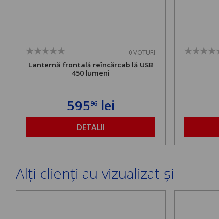
0 VOTURI
Lanternă frontală reîncărcabilă USB
450 lumeni
595
lei
96
DETALII
Alți clienți au vizualizat și