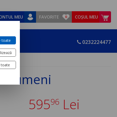
ONTUL MEU
FAVORITE
COȘUL MEU
 toate
0232224477
lizează
 toate
50 lumeni
595
Lei
96