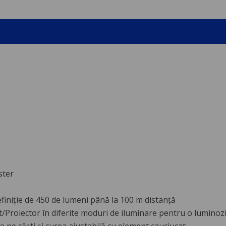
ster
n
iniție de 450 de lumeni până la 100 m distanță
ct/Proiector în diferite moduri de iluminare pentru o lumino