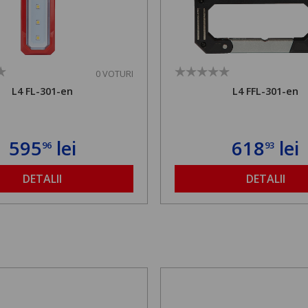
0 VOTURI
L4 FL-301-en
L4 FFL-301-en
595
lei
618
lei
96
93
DETALII
DETALII