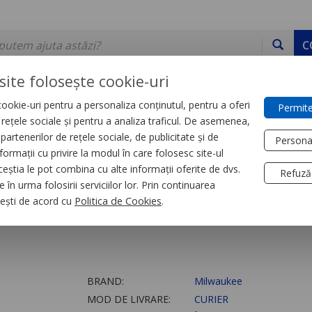
C
site folosește cookie-uri
ookie-uri pentru a personaliza conținutul, pentru a oferi
Permite
DE STOC
SERVICII
DEVINO PARTENER
CONTACT
e rețele sociale și pentru a analiza traficul. De asemenea,
partenerilor de rețele sociale, de publicitate și de
Persona
formații cu privire la modul în care folosesc site-ul
ceștia le pot combina cu alte informații oferite de dvs.
Refuză
 în urma folosirii serviciilor lor. Prin continuarea
reîncărcabilă USB 4
, ești de acord cu
Politica de Cookies
.
BRAND:
Milwaukee
MOD DE LIVRARE:
CURIER