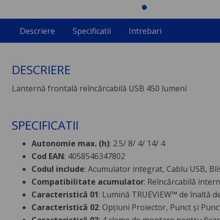
Descriere
Specificatii
Intrebari
DESCRIERE
Lanternă frontală reîncărcabilă USB 450 lumeni
SPECIFICATII
Autonomie max. (h)
: 2.5/ 8/ 4/ 14/ 4
Cod EAN
: 4058546347802
Codul include
: Acumulator integrat, Cablu USB, Bli
Compatibilitate acumulator
: Reîncărcabilă inter
Caracteristică 01
: Lumină TRUEVIEW™ de înaltă def
Caracteristică 02
: Opțiuni Proiector, Punct și Pun