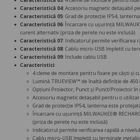
Caracteristică 03
: 4 cleme de montare pentru fixar
Caracteristică 04
: Accesoriu magnetic detașabil pe
Caracteristică 05
: Grad de protecție IP54, lanterna
Caracteristică 06
: Încarcare cu ușurință MILWAUK
curent alternativ (priza de perete nu este inclusă)
Caracteristică 07
: Indicatorul permite verificare
Caracteristică 08
: Cablu micro-USB împletit cu ter
Caracteristică 09
: Include cablu USB
Caracteristici
:
4 cleme de montare pentru fixare pe căști și c
Lumină TRUEVIEW™ de înaltă definiție de 450 
Opțiuni Proiector, Punct și Punct/Proiector în
Accesoriu magnetic detașabil pentru o utilizar
Grad de protecție IP54, lanterna este protejată
Încarcare cu ușurință MILWAUKEE® RECHARGEAB
(priza de perete nu este inclusă)
Indicatorul permite verificarea rapidă a nive
Cablu micro-USB împletit cu terminale metalic