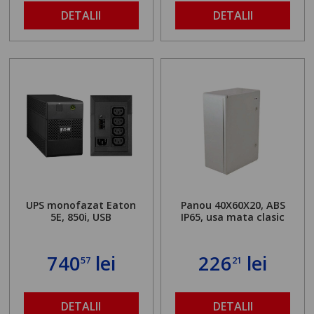
DETALII
DETALII
UPS monofazat Eaton
Panou 40X60X20, ABS
5E, 850i, USB
IP65, usa mata clasic
740
lei
226
lei
57
21
DETALII
DETALII