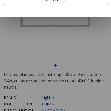
Refuză toate
LED panel incastrat Armstrong 600 x 300 mm, putere
24W, culoare crom, temperatura culorii 4000K, lumina
neutra
BRAND:
Lightex
MOD DE LIVRARE:
CURIER
DISPONIBILITATE:
LA COMANDA