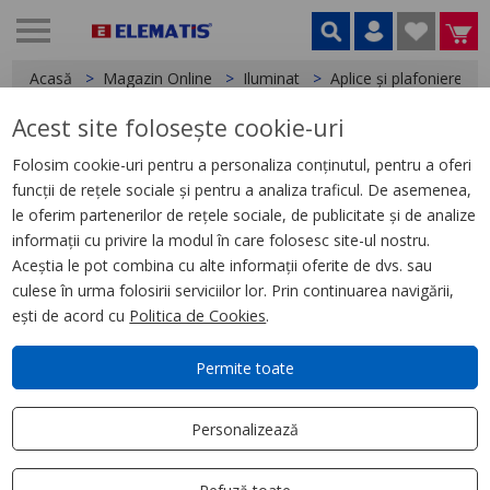
Acasă
Magazin Online
Iluminat
Aplice și plafoniere
Acest site folosește cookie-uri
< Aplice și plafoniere
Folosim cookie-uri pentru a personaliza conținutul, pentru a oferi
funcții de rețele sociale și pentru a analiza traficul. De asemenea,
LED panel incastrat Armstrong
le oferim partenerilor de rețele sociale, de publicitate și de analize
60x30, 24W, 4000K, lumina
informații cu privire la modul în care folosesc site-ul nostru.
neutra
Aceștia le pot combina cu alte informații oferite de dvs. sau
culese în urma folosirii serviciilor lor. Prin continuarea navigării,
ești de acord cu
Politica de Cookies
.
Permite toate
Personalizează