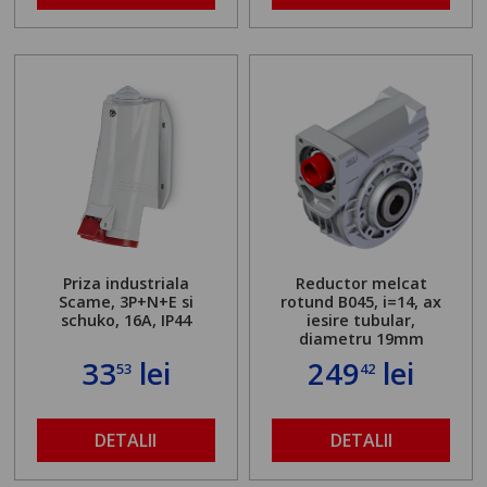
Priza industriala
Reductor melcat
Scame, 3P+N+E si
rotund B045, i=14, ax
schuko, 16A, IP44
iesire tubular,
diametru 19mm
33
lei
249
lei
53
42
DETALII
DETALII