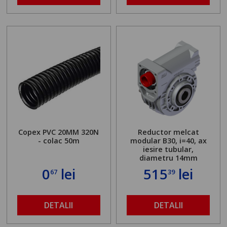
Copex PVC 20MM 320N
Reductor melcat
- colac 50m
modular B30, i=40, ax
iesire tubular,
diametru 14mm
0
lei
515
lei
67
39
DETALII
DETALII