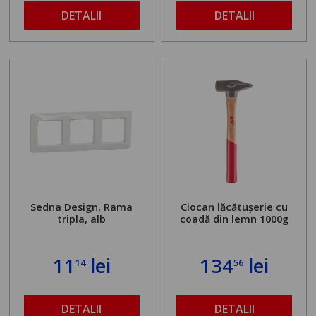
maximă admisă de 500
DETALII
DETALII
kg și înălțime reglabilă
de la 1,8 la 2,9 m
Sedna Design, Rama
Ciocan lăcătușerie cu
tripla, alb
coadă din lemn 1000g
11
lei
134
lei
14
56
DETALII
DETALII