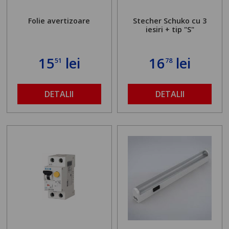
Folie avertizoare
Stecher Schuko cu 3
iesiri + tip "S"
15
lei
16
lei
51
78
DETALII
DETALII