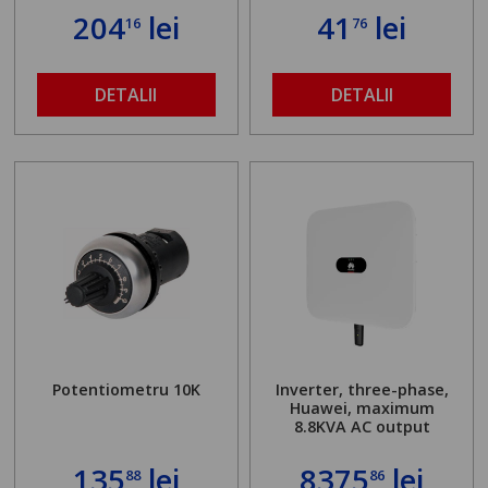
204
lei
41
lei
16
76
DETALII
DETALII
Potentiometru 10K
Inverter, three-phase,
Huawei, maximum
8.8KVA AC output
135
lei
8375
lei
88
86