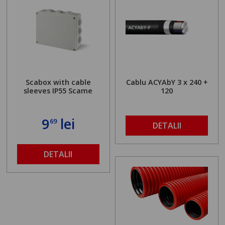
Scabox with cable
Cablu ACYAbY 3 x 240 +
sleeves IP55 Scame
120
9
lei
69
DETALII
DETALII