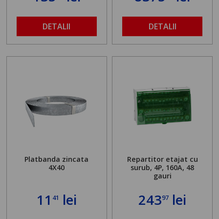
DETALII
DETALII
Platbanda zincata
Repartitor etajat cu
4X40
surub, 4P, 160A, 48
gauri
11
lei
243
lei
41
97