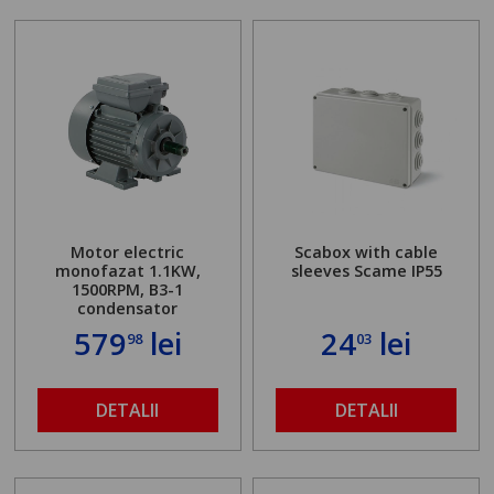
Motor electric
Scabox with cable
monofazat 1.1KW,
sleeves Scame IP55
1500RPM, B3-1
condensator
579
lei
24
lei
98
03
DETALII
DETALII