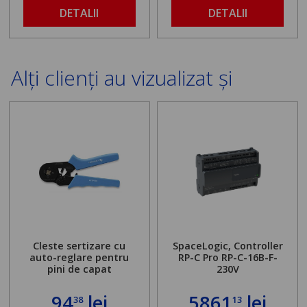
DETALII
DETALII
Alți clienți au vizualizat și
Cleste sertizare cu
SpaceLogic, Controller
auto-reglare pentru
RP-C Pro RP-C-16B-F-
pini de capat
230V
94
lei
5861
lei
38
13