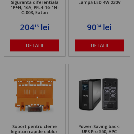
Siguranta diferentiala
Lampă LED 4W 230V
1P+N, 16A, PFL4-16-1N-
C-003, Eaton
204
lei
90
lei
16
34
DETALII
DETALII
Suport pentru cleme
Power-Saving back-
legaturi rapide cabluri
UPS Pro 550, APC