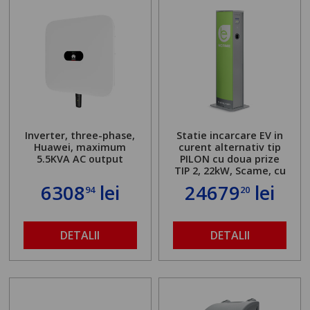
Inverter, three-phase,
Statie incarcare EV in
Huawei, maximum
curent alternativ tip
5.5KVA AC output
PILON cu doua prize
TIP 2, 22kW, Scame, cu
server local
6308
lei
24679
lei
94
20
DETALII
DETALII