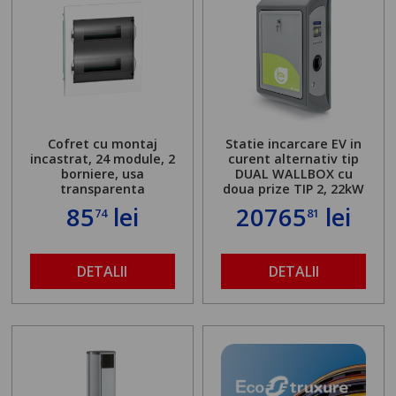
Cofret cu montaj
Statie incarcare EV in
incastrat, 24 module, 2
curent alternativ tip
borniere, usa
DUAL WALLBOX cu
transparenta
doua prize TIP 2, 22kW
85
lei
20765
lei
74
81
DETALII
DETALII