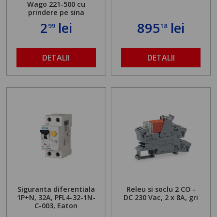
Wago 221-500 cu
prindere pe sina
2
lei
895
lei
99
18
DETALII
DETALII
Siguranta diferentiala
Releu si soclu 2 CO -
1P+N, 32A, PFL4-32-1N-
DC 230 Vac, 2 x 8A, gri
C-003, Eaton