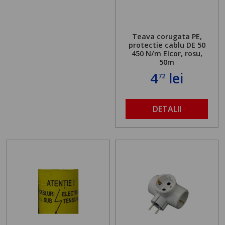
Teava corugata PE,
protectie cablu DE 50
450 N/m Elcor, rosu,
50m
4
lei
72
DETALII