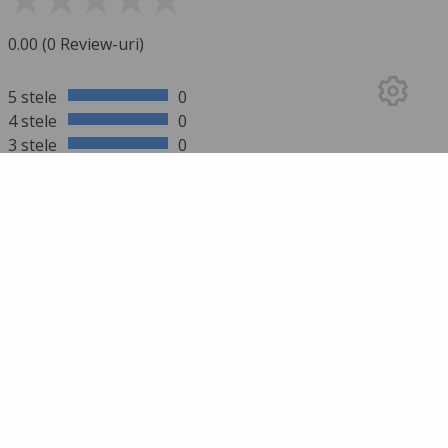
0.00 (0 Review-uri)
5 stele
0
4 stele
0
3 stele
0
2 stele
0
1 stea
0
mai multe rezultate
SCRIE UN REVIEW
Trebuie să te autentifici pentru a trimite un