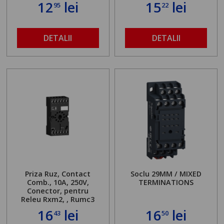
12
lei
15
lei
95
22
DETALII
DETALII
Priza Ruz, Contact
Soclu 29MM / MIXED
Comb., 10A, 250V,
TERMINATIONS
Conector, pentru
Releu Rxm2, , Rumc3
16
lei
16
lei
43
50