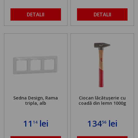
buloanelor de
ancorare. Greutate
maximă admisă de 500
DETALII
DETALII
kg și înălțime reglabilă
de la 1,8 la 2,9 m
Sedna Design, Rama
Ciocan lăcătușerie cu
tripla, alb
coadă din lemn 1000g
11
lei
134
lei
14
56