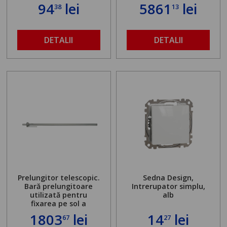
94
lei
5861
lei
38
13
DETALII
DETALII
Prelungitor telescopic.
Sedna Design,
Bară prelungitoare
Intrerupator simplu,
utilizată pentru
alb
fixarea pe sol a
standului mașinii de
1803
lei
14
lei
67
27
găurit în locul