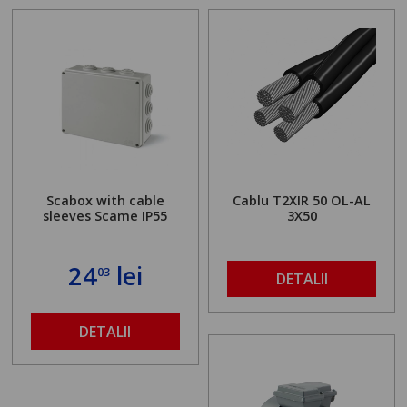
Scabox with cable
Cablu T2XIR 50 OL-AL
sleeves Scame IP55
3X50
24
lei
03
DETALII
DETALII