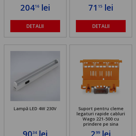
204
lei
71
lei
16
15
DETALII
DETALII
Lampă LED 4W 230V
Suport pentru cleme
legaturi rapide cabluri
Wago 221-500 cu
prindere pe sina
90
lei
2
lei
34
99