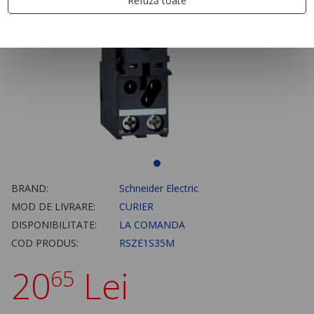
Refuză toate
BRAND:
Schneider Electric
MOD DE LIVRARE:
CURIER
DISPONIBILITATE:
LA COMANDA
COD PRODUS:
RSZE1S35M
20
Lei
65