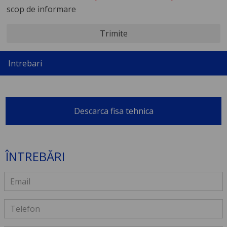
scop de informare
Trimite
Intrebari
Descarca fisa tehnica
ÎNTREBĂRI