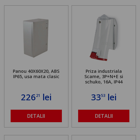
Panou 40X60X20, ABS
Priza industriala
IP65, usa mata clasic
Scame, 3P+N+E si
schuko, 16A, IP44
226
lei
33
lei
21
53
DETALII
DETALII