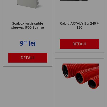
Scabox with cable
Cablu ACYAbY 3 x 240 +
sleeves IP55 Scame
120
9
lei
69
DETALII
DETALII