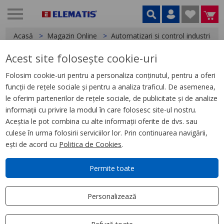
Acasă
Magazin Online
Automatizari si control industrial
Acest site folosește cookie-uri
< Relee
Folosim cookie-uri pentru a personaliza conținutul, pentru a oferi
funcții de rețele sociale și pentru a analiza traficul. De asemenea,
Priza Rsz, Contact Separat, 12
le oferim partenerilor de rețele sociale, de publicitate și de analize
A,
300 V C.A., Conector cu surub
informații cu privire la modul în care folosesc site-ul nostru.
Aceștia le pot combina cu alte informații oferite de dvs. sau
culese în urma folosirii serviciilor lor. Prin continuarea navigării,
ești de acord cu
Politica de Cookies
.
Permite toate
Personalizează