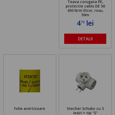
Teava corugata PE,
protectie cablu DE 50
450 N/m Elcor, rosu,
50m
4
lei
72
DETALII
Folie avertizoare
Stecher Schuko cu 3
iesiri + tip "S"