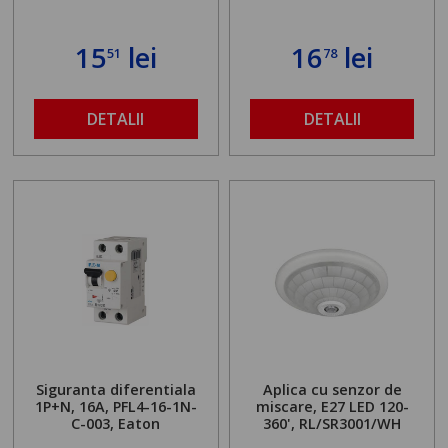
15
lei
16
lei
51
78
DETALII
DETALII
Siguranta diferentiala
Aplica cu senzor de
1P+N, 16A, PFL4-16-1N-
miscare, E27 LED 120-
C-003, Eaton
360', RL/SR3001/WH