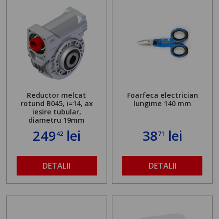
Reductor melcat
Foarfeca electrician
rotund B045, i=14, ax
lungime 140 mm
iesire tubular,
diametru 19mm
249
lei
38
lei
42
71
DETALII
DETALII