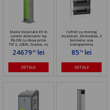
Statie incarcare EV in
Cofret cu montaj
curent alternativ tip
incastrat, 24 module, 2
PILON cu doua prize
borniere, usa
TIP 2, 22kW, Scame, cu
transparenta
server local
24679
lei
85
lei
20
74
DETALII
DETALII