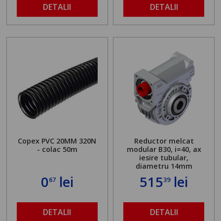
DETALII
DETALII
Copex PVC 20MM 320N
Reductor melcat
- colac 50m
modular B30, i=40, ax
iesire tubular,
diametru 14mm
0
lei
515
lei
67
39
DETALII
DETALII