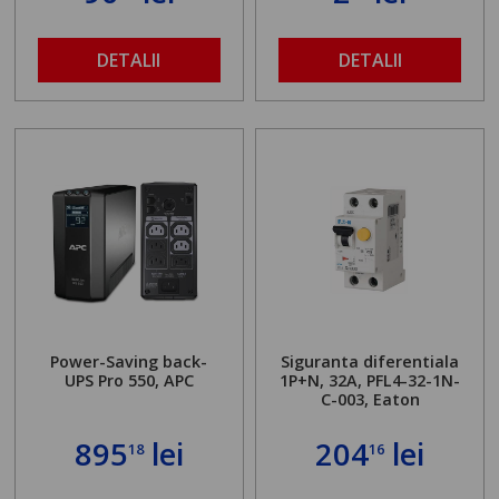
DETALII
DETALII
Power-Saving back-
Siguranta diferentiala
UPS Pro 550, APC
1P+N, 32A, PFL4-32-1N-
C-003, Eaton
895
lei
204
lei
18
16