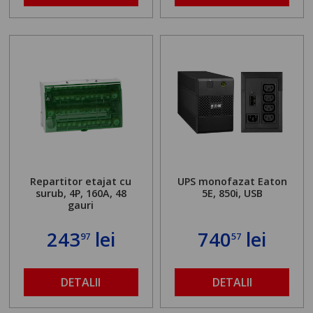
Repartitor etajat cu
UPS monofazat Eaton
surub, 4P, 160A, 48
5E, 850i, USB
gauri
243
lei
740
lei
97
57
DETALII
DETALII