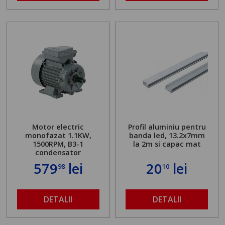
Motor electric
Profil aluminiu pentru
monofazat 1.1KW,
banda led, 13.2x7mm
1500RPM, B3-1
la 2m si capac mat
condensator
579
lei
20
lei
98
10
DETALII
DETALII