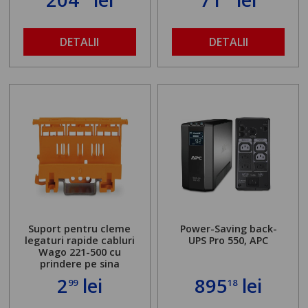
DETALII
DETALII
Suport pentru cleme
Power-Saving back-
legaturi rapide cabluri
UPS Pro 550, APC
Wago 221-500 cu
prindere pe sina
2
lei
895
lei
99
18