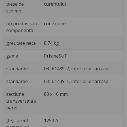
piese de
curentului
schimb
tip produs sau
conexiune
componenta
greutate neta
8.74 kg
gama
PrismaSeT
standarde
IEC 61439-2, interiorul carcasei
standarde
IEC 61439-1, interiorul carcasei
sectiune
80 x 10 mm
transversala a
barei
[Ie] curent
1250 A