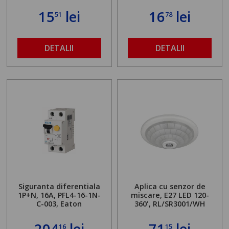
15
lei
16
lei
51
78
DETALII
DETALII
Siguranta diferentiala
Aplica cu senzor de
1P+N, 16A, PFL4-16-1N-
miscare, E27 LED 120-
C-003, Eaton
360', RL/SR3001/WH
204
lei
71
lei
16
15