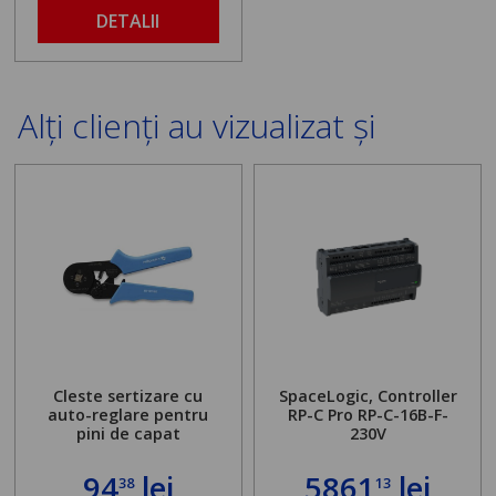
DETALII
Alți clienți au vizualizat și
Cleste sertizare cu
SpaceLogic, Controller
auto-reglare pentru
RP-C Pro RP-C-16B-F-
pini de capat
230V
94
lei
5861
lei
38
13