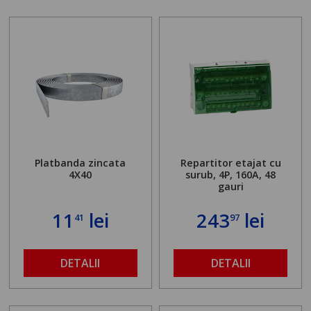
Platbanda zincata
Repartitor etajat cu
4X40
surub, 4P, 160A, 48
gauri
11
lei
243
lei
41
97
DETALII
DETALII