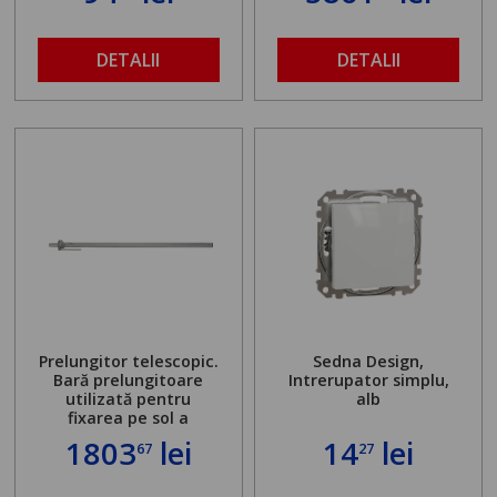
DETALII
DETALII
Prelungitor telescopic.
Sedna Design,
Bară prelungitoare
Intrerupator simplu,
utilizată pentru
alb
fixarea pe sol a
standului mașinii de
1803
lei
14
lei
67
27
găurit în locul
buloanelor de
ancorare. Greutate