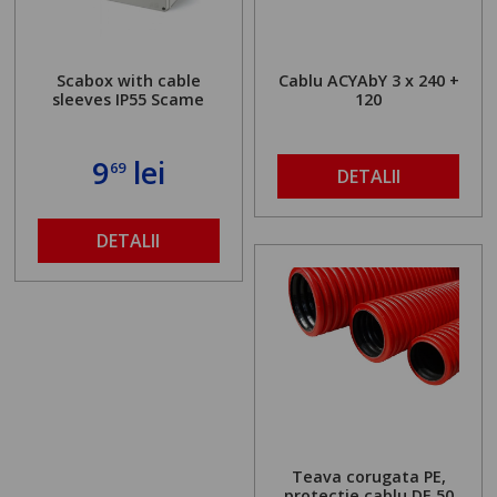
Scabox with cable
Cablu ACYAbY 3 x 240 +
sleeves IP55 Scame
120
9
lei
69
DETALII
DETALII
Teava corugata PE,
protectie cablu DE 50