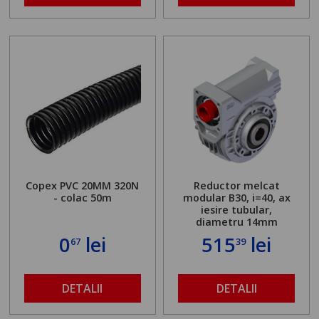
Copex PVC 20MM 320N
Reductor melcat
- colac 50m
modular B30, i=40, ax
iesire tubular,
diametru 14mm
0
lei
515
lei
67
39
DETALII
DETALII