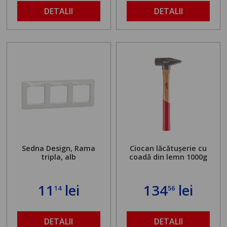
maximă admisă de 500
DETALII
DETALII
kg și înălțime reglabilă
de la 1,8 la 2,9 m
Sedna Design, Rama
Ciocan lăcătușerie cu
tripla, alb
coadă din lemn 1000g
11
lei
134
lei
14
56
DETALII
DETALII