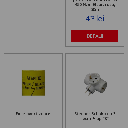
450 N/m Elcor, rosu,
50m
4
lei
72
DETALII
Folie avertizoare
Stecher Schuko cu 3
iesiri + tip "S"