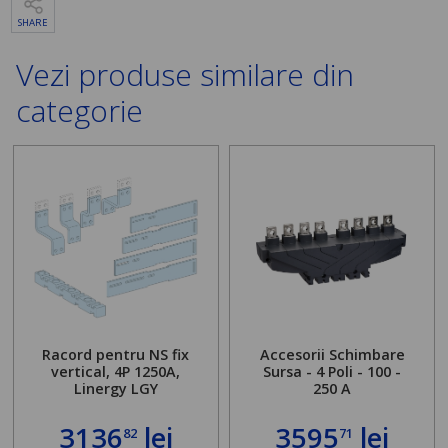
SHARE
Vezi produse similare din
categorie
Racord pentru NS fix
Accesorii Schimbare
vertical, 4P 1250A,
Sursa - 4 Poli - 100 -
Linergy LGY
250 A
3136
lei
3595
lei
82
71