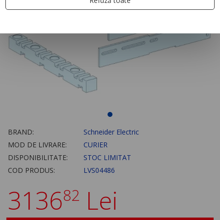
Refuză toate
BRAND:
Schneider Electric
MOD DE LIVRARE:
CURIER
DISPONIBILITATE:
STOC LIMITAT
COD PRODUS:
LVS04486
3136
Lei
82