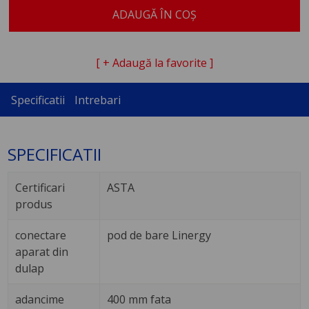
ADAUGĂ ÎN COȘ
[ + Adaugă la favorite ]
Specificatii
Intrebari
SPECIFICATII
Certificari
ASTA
produs
conectare
pod de bare Linergy
aparat din
dulap
adancime
400 mm fata