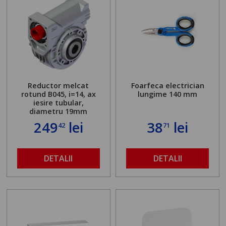
Reductor melcat
Foarfeca electrician
rotund B045, i=14, ax
lungime 140 mm
iesire tubular,
diametru 19mm
249
lei
38
lei
42
71
DETALII
DETALII