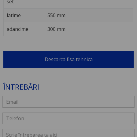
set
latime
550 mm
adancime
300 mm
Descarca fisa tehnica
ÎNTREBĂRI