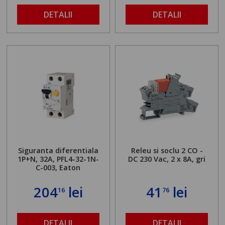
DETALII
DETALII
Siguranta diferentiala
Releu si soclu 2 CO -
1P+N, 32A, PFL4-32-1N-
DC 230 Vac, 2 x 8A, gri
C-003, Eaton
204
lei
41
lei
16
76
DETALII
DETALII