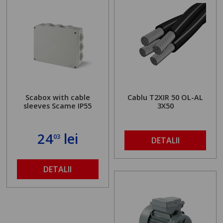
Scabox with cable
Cablu T2XIR 50 OL-AL
sleeves Scame IP55
3X50
24
lei
03
DETALII
DETALII