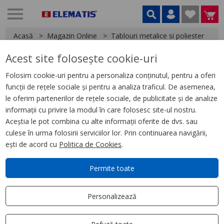
Acasă
Magazin Online
Tablouri metalice si poliester
A
Acest site folosește cookie-uri
< Accesorii tablouri
Folosim cookie-uri pentru a personaliza conținutul, pentru a oferi
funcții de rețele sociale și pentru a analiza traficul. De asemenea,
Racord pentru NS fix vertical,
le oferim partenerilor de rețele sociale, de publicitate și de analize
4P 1250A, Linergy LGY
informații cu privire la modul în care folosesc site-ul nostru.
Aceștia le pot combina cu alte informații oferite de dvs. sau
culese în urma folosirii serviciilor lor. Prin continuarea navigării,
ești de acord cu
Politica de Cookies
.
Permite toate
Personalizează