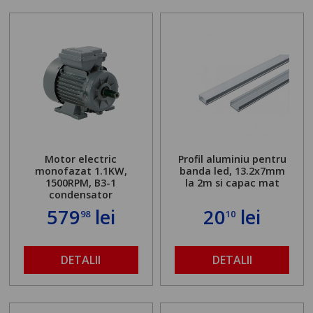
Motor electric
Profil aluminiu pentru
monofazat 1.1KW,
banda led, 13.2x7mm
1500RPM, B3-1
la 2m si capac mat
condensator
579
lei
20
lei
98
10
DETALII
DETALII