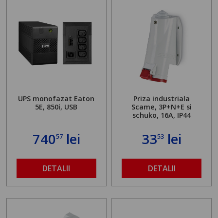
UPS monofazat Eaton
Priza industriala
5E, 850i, USB
Scame, 3P+N+E si
schuko, 16A, IP44
740
lei
33
lei
57
53
DETALII
DETALII